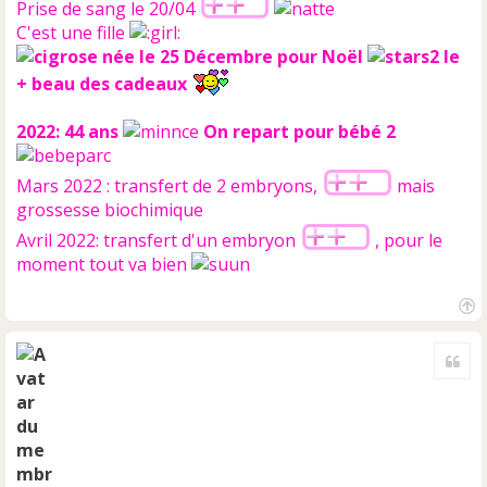
Prise de sang le 20/04
C'est une fille
née le 25 Décembre pour Noël
le
+ beau des cadeaux
2022: 44 ans
On repart pour bébé 2
Mars 2022 : transfert de 2 embryons,
mais
grossesse biochimique
Avril 2022: transfert d'un embryon
, pour le
moment tout va bien
H
a
Cite
u
t