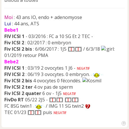
Moi
: 43 ans IO, endo + adenomyose
Lui
: 44 ans, ATS
Bebe1
FIV ICSI 1
- 03/2016 : FC a 10 SG Et 2 TEC -
Fiv ICSI 2
: 02/2017 : 0 embryon
Fiv ICSI 2 bis
: 6/06/2017 : 1J5
/ 6/3/18
01/2019 retour PMA
Bebe2
FIV ICSI 1
: 03/19 2 ovocytes 1 J6 -
FIV ICSI 2
: 06/19 3 ovocytes. 0 embryon.
Fiv ICSI 2 bis
4 ovocytes 0 fécondés.
Fiv ICSI 2 ter
4 ov pas de sperm
Fiv ICSI 2 quater
6 ov - 1j5
FivDo RT
05/22 2J5 -
FC 8SG twin1
/ IMG 11 SG twin2
TEC 01/23
puis
H