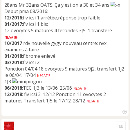
28ans Mr 32ans OATS. Ça y est on a 30 et 34 ans
Debut pma 08/2016:
12/2016
:fiv icsi 1 arrétée,réponse trop faible
01/2017
:fiv icsi 1 bis:
12 ovocytes 5 matures 4 fécondés 3J5: 1 transféré
10/2017
rdv nouvelle gygy nouveau centre: nvx
examens à faire
01/2018
:fibrome enlevé
03/2018
:fiv icsi 2:
Ponction 04/04 18 ovocytes 9 matures 9j2, transfert 1j2
le 06/04. 17/04
1J3
06/2018
:TEC 1J3 le 13/06. 25/06
12/2018
: fiv icsi 3: 12/12 Ponction 11 ovocytes 2
matures.Transfert 1J5 le 17/12. 28/12
H
a
Cite
u