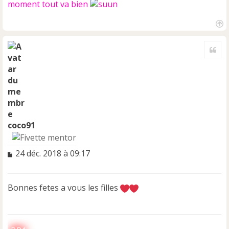
moment tout va bien
H
a
Cite
u
t
coco91
M
24 déc. 2018 à 09:17
e
s
s
Bonnes fetes a vous les filles
a
g
e
n