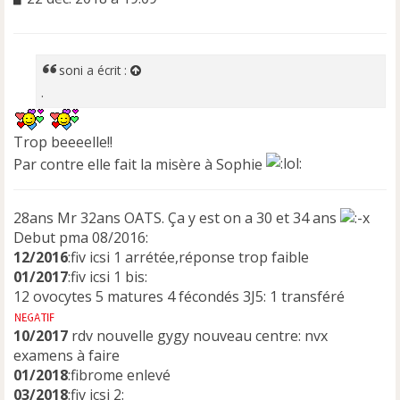
e
s
s
a
soni
a écrit :
g
.
e
n
o
Trop beeeelle!!
n
Par contre elle fait la misère à Sophie
l
u
28ans Mr 32ans OATS. Ça y est on a 30 et 34 ans
Debut pma 08/2016:
12/2016
:fiv icsi 1 arrétée,réponse trop faible
01/2017
:fiv icsi 1 bis:
12 ovocytes 5 matures 4 fécondés 3J5: 1 transféré
10/2017
rdv nouvelle gygy nouveau centre: nvx
examens à faire
01/2018
:fibrome enlevé
03/2018
:fiv icsi 2: