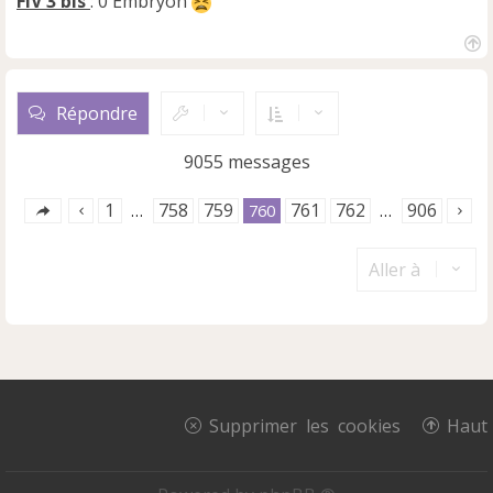
FIV 3 bis
: 0 Embryon
H
a
u
Répondre
t
9055 messages
1
758
759
761
762
906
…
760
…
Aller à
Supprimer les cookies
Haut