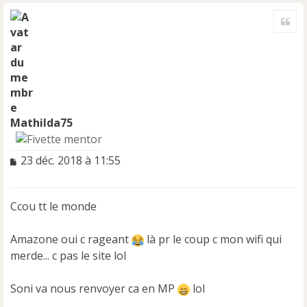
a
Cite
u
t
Mathilda75
M
23 déc. 2018 à 11:55
e
s
s
Ccou tt le monde
a
g
e
Amazone oui c rageant
là pr le coup c mon wifi qui
n
merde... c pas le site lol
o
n
Soni va nous renvoyer ca en MP
lol
l
u