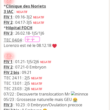
BB1
o
n
*
Clinique des Noriets
l
3 IAC
:
u
FIV 1
: 09.16-3J2
FIV 2
: 04.17-3J5
*
Hôpital FOCH
FIV 3
: 26.02.18-1J5/1J6
TEC 04.04
:
Lorenzo est né le 08.12.18
BB2
FIV 1
: 01.21-1J5/2J6
FIV 2
: 07.21-0 Embryon
FIV 2 bis
: 09.21
TEC 24.11 : 2J5
TEC 13.01 : 2J5
TEC 23.03 : 2J6
07/22 : Decouverte translocation Mr
05/23 : Grossesse naturelle mais GEU
FIV 3
: 10.23 : 0 Embryon/Ovulation precoce