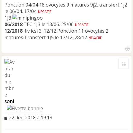
Ponction 04/04 18 ovocytes 9 matures 9j2, transfert 1j2
le 06/04. 17/04
1J3
06/2018
:TEC 1J3 le 13/06. 25/06
12/2018
: fiv icsi 3: 12/12 Ponction 11 ovocytes 2
matures.Transfert 1J5 le 17/12. 28/12
H
a
Cite
u
t
soni
M
22 déc. 2018 à 19:13
e
s