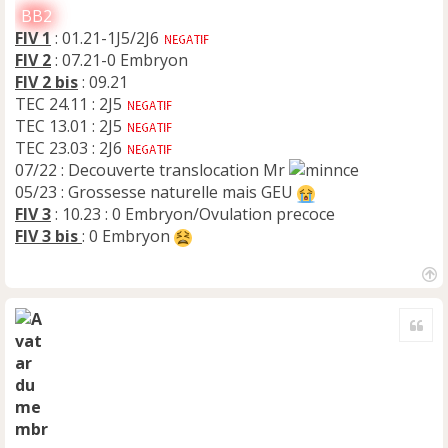
BB2
FIV 1
: 01.21-1J5/2J6
FIV 2
: 07.21-0 Embryon
FIV 2 bis
: 09.21
TEC 24.11 : 2J5
TEC 13.01 : 2J5
TEC 23.03 : 2J6
07/22 : Decouverte translocation Mr
05/23 : Grossesse naturelle mais GEU
FIV 3
: 10.23 : 0 Embryon/Ovulation precoce
FIV 3 bis
: 0 Embryon
H
a
Cite
u
t