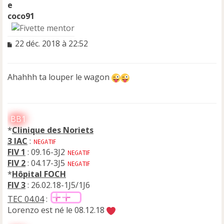
coco91
M
22 déc. 2018 à 22:52
e
s
s
Ahahhh ta louper le wagon
a
g
e
n
BB1
o
n
*
Clinique des Noriets
l
3 IAC
:
u
FIV 1
: 09.16-3J2
FIV 2
: 04.17-3J5
*
Hôpital FOCH
FIV 3
: 26.02.18-1J5/1J6
TEC 04.04
:
Lorenzo est né le 08.12.18