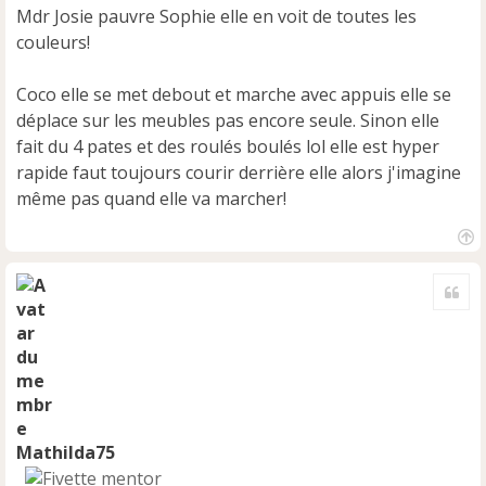
s
Mdr Josie pauvre Sophie elle en voit de toutes les
a
couleurs!
g
e
n
Coco elle se met debout et marche avec appuis elle se
o
déplace sur les meubles pas encore seule. Sinon elle
n
fait du 4 pates et des roulés boulés lol elle est hyper
l
u
rapide faut toujours courir derrière elle alors j'imagine
même pas quand elle va marcher!
H
a
Cite
u
t
Mathilda75