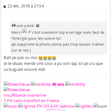
M
22 déc. 2018 à 21:54
e
s
s
a
soni
a écrit :
g
Merci
c'est vraiment top à cet âge mais faut de
e
l'énergie pour les suivre lol
n
o
(Je supprime la photo j'aime pas trop laisser traîner
n
sur le net )
l
u
Bah jai pas vu moi
Je le disais merde cmt coco a pu voir qqc lol jai cru que
ca buguait encore mdr
40 ans
Insuffisance ovarienne
1 FIV sans transfert en France
FIV DO à IVI valencia