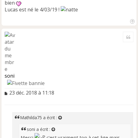
bien
Lucas est né le 4/03/19 !
H
a
Cite
u
t
soni
M
23 déc. 2018 à 11:18
e
s
s
a
Mathilda75
a écrit :
g
e
soni
a écrit :
n
Merci
c'est vraiment top à cet âge mais