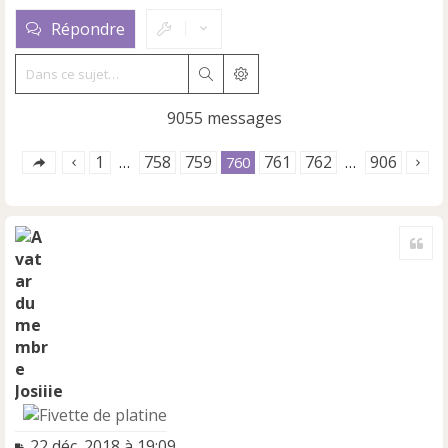
Répondre
Rechercher
Recherche avancée
9055 messages
1
758
759
761
762
906
…
760
…
Cite
Josiiie
M
22 déc. 2018 à 19:09