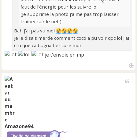
o
faut de l'énergie pour les suivre lol
n
l
(Je supprime la photo j'aime pas trop laisser
u
traîner sur le net )
Bah j'ai pas vu moi
Je le disais merde comment coco a pu voir qqc lol j'ai
cru que ca buguait encore mdr
je t'envoie en mp
H
a
Cite
u
t
Amazone94