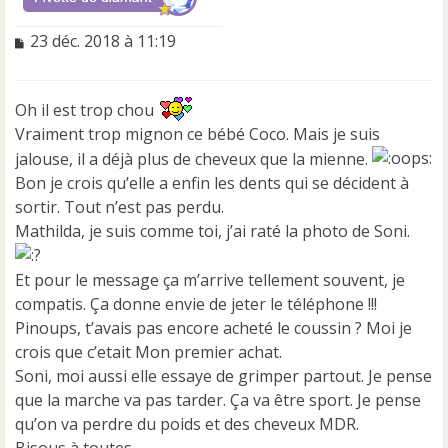
M
23 déc. 2018 à 11:19
e
s
s
Oh il est trop chou
a
Vraiment trop mignon ce bébé Coco. Mais je suis
g
e
jalouse, il a déjà plus de cheveux que la mienne.
n
Bon je crois qu’elle a enfin les dents qui se décident à
o
sortir. Tout n’est pas perdu.
n
l
Mathilda, je suis comme toi, j’ai raté la photo de Soni.
u
Et pour le message ça m’arrive tellement souvent, je
compatis. Ça donne envie de jeter le téléphone !!!
Pinoups, t’avais pas encore acheté le coussin ? Moi je
crois que c’etait Mon premier achat.
Soni, moi aussi elle essaye de grimper partout. Je pense
que la marche va pas tarder. Ça va être sport. Je pense
qu’on va perdre du poids et des cheveux MDR.
Bisous à toutes