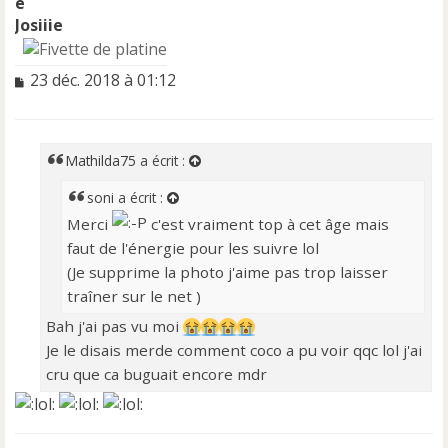
Josiiie
M
23 déc. 2018 à 01:12
e
s
s
a
Mathilda75
a écrit :
g
e
soni
a écrit :
n
Merci
c'est vraiment top à cet âge mais
o
faut de l'énergie pour les suivre lol
n
l
(Je supprime la photo j'aime pas trop laisser
u
traîner sur le net )
Bah j'ai pas vu moi
Je le disais merde comment coco a pu voir qqc lol j'ai
cru que ca buguait encore mdr