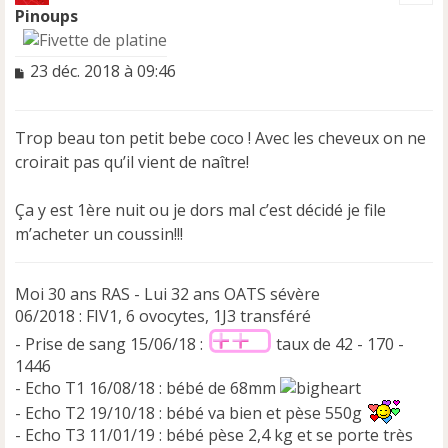
t
Pinoups
M
23 déc. 2018 à 09:46
e
s
s
Trop beau ton petit bebe coco ! Avec les cheveux on ne
a
croirait pas qu’il vient de naître!
g
e
n
Ça y est 1ère nuit ou je dors mal c’est décidé je file
o
m’acheter un coussin!!!
n
l
u
Moi 30 ans RAS - Lui 32 ans OATS sévère
06/2018 : FIV1, 6 ovocytes, 1J3 transféré
- Prise de sang 15/06/18 :
taux de 42 - 170 -
1446
- Echo T1 16/08/18 : bébé de 68mm
- Echo T2 19/10/18 : bébé va bien et pèse 550g
- Echo T3 11/01/19 : bébé pèse 2,4 kg et se porte très