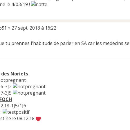
né le 4/03/19 !
o91
»
27 sept. 2018 à 16:22
que tu prennes l'habitude de parler en SA car les medecins s
 des Noriets
16-3J2
17-3J5
 FOCH
02.18-1J5/1J6
:
st né le 08.12.18