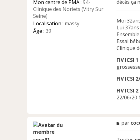
décès ça n
Mon centre de PMA :
94-
o
n
Clinique des Noriets (Vitry Sur
l
Seine)
u
Moi 32ans
Localisation :
massy
Lui 37ans
Âge :
39
Ensemble
Essai béb
Clinique d
FIV ICSI 1
grossesse
FIV ICSI 2
FIV ICSI 2
22/06/20 
M
par
coc
e
s
Toutes me
coco91