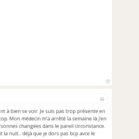
H
a
Citer
u
t
t à bien se voir. Je suis pas trop présente en
op. Mon médecin m’a arrêté la semaine là j’en
ersonnes changées dans le pareil circonstance.
la nuit... déjà que je dors pas bcp avce le