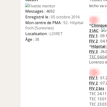
s
a
lecho va v
g
Messages :
4692
e
Enregistré le :
05 octobre 2016
n
BB1
Mon centre de PMA :
92- Hôpital
o
*
Clinique
n
Foch (Suresnes)
3 IAC
:
l
Localisation :
LOIRET
FIV 1
: 09.
u
Âge :
38
FIV 2
: 04.
*
Hôpital
FIV 3
: 26.
TEC 04.04
Lorenzo e
BB2
FIV 1
: 01.
FIV 2
: 07
FIV 2 bis
:
TEC 24.11 
TEC 13.01 
TEC 23.03 