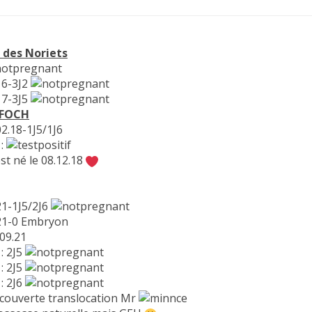
 des Noriets
16-3J2
17-3J5
 FOCH
02.18-1J5/1J6
:
st né le 08.12.18
21-1J5/2J6
.21-0 Embryon
 09.21
: 2J5
: 2J5
: 2J6
ecouverte translocation Mr