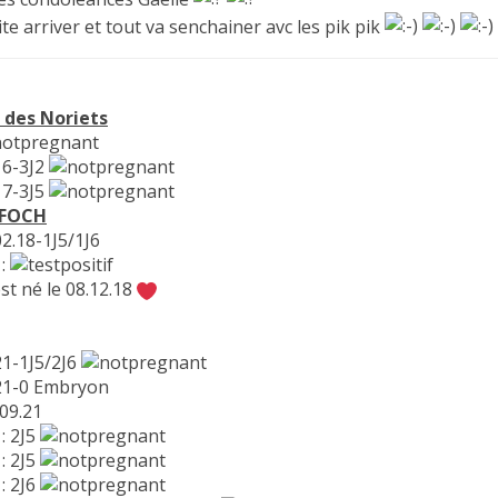
ite arriver et tout va senchainer avc les pik pik
 des Noriets
16-3J2
17-3J5
 FOCH
02.18-1J5/1J6
:
st né le 08.12.18
21-1J5/2J6
.21-0 Embryon
 09.21
: 2J5
: 2J5
: 2J6