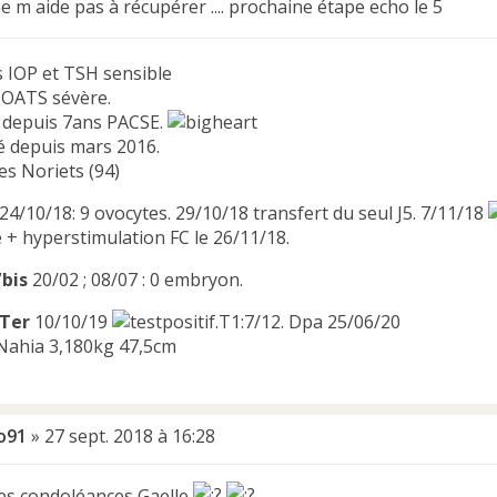
e m aide pas à récupérer .... prochaine étape echo le 5
 IOP et TSH sensible
 OATS sévère.
 depuis 7ans PACSE.
é depuis mars 2016.
es Noriets (94)
24/10/18: 9 ovocytes. 29/10/18 transfert du seul J5. 7/11/18
 + hyperstimulation FC le 26/11/18.
/bis
20/02 ; 08/07 : 0 embryon.
 Ter
10/10/19
.T1:7/12. Dpa 25/06/20
Nahia 3,180kg 47,5cm
o91
»
27 sept. 2018 à 16:28
s condoléances Gaelle