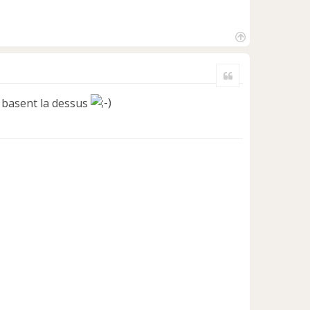
H
a
Citer
u
t
e basent la dessus