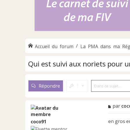
Accueil du forum
La PMA dans ma Rég
Qui est suivi aux noriets pour u
Répondre
M
par
coc
e
s
en gros e
coco91
s
a