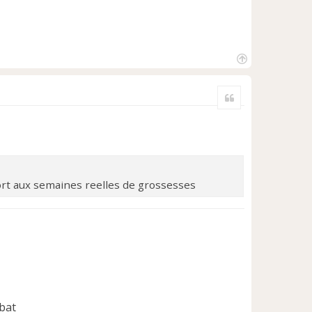
H
a
Citer
u
t
rt aux semaines reelles de grossesses