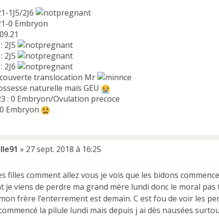
21-1J5/2J6
.21-0 Embryon
 09.21
: 2J5
: 2J5
: 2J6
ecouverte translocation Mr
rossesse naturelle mais GEU
23 : 0 Embryon/Ovulation precoce
: 0 Embryon
lle91
»
27 sept. 2018 à 16:25
s filles comment allez vous je vois que les bidons commencen
 je viens de perdre ma grand mère lundi donc le moral pas t
mon frère l’enterrement est demain. C est fou de voir les p
 commencé la pilule lundi mais depuis j ai dès nausées surtout 