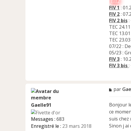
BB2
FIV 1
: 01.
FIV 2
: 07
FIV 2 bis
:
TEC 24.11 
TEC 13.01 
TEC 23.03 
07/22 : D
05/23 : G
FIV 3
: 10.
FIV 3 bis
M
par
Gae
e
s
Bonjour le
Gaelle91
s
a
ce moment
g
suis chez 
Messages :
683
e
Sinon j ai
Enregistré le :
23 mars 2018
n