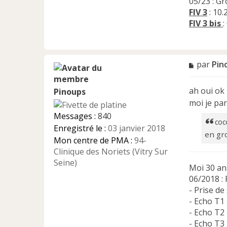
05/23 : G
FIV 3
: 10.
FIV 3 bis
M
par
Pin
e
s
ah oui ok 
Pinoups
s
a
moi je pa
g
Messages :
840
e
coc
Enregistré le :
03 janvier 2018
n
en gr
Mon centre de PMA :
94-
o
n
Clinique des Noriets (Vitry Sur
l
Seine)
Moi 30 an
u
06/2018 : 
- Prise de
- Echo T1
- Echo T2
- Echo T3 