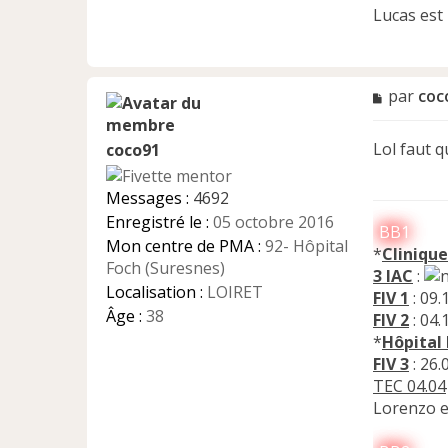
Lucas est 
M
par
coc
e
s
Lol faut 
coco91
s
a
g
Messages :
4692
e
Enregistré le :
05 octobre 2016
n
BB1
Mon centre de PMA :
92- Hôpital
o
*
Clinique
n
Foch (Suresnes)
3 IAC
:
l
Localisation :
LOIRET
FIV 1
: 09.
u
Âge :
38
FIV 2
: 04.
*
Hôpital
FIV 3
: 26.
TEC 04.04
Lorenzo e