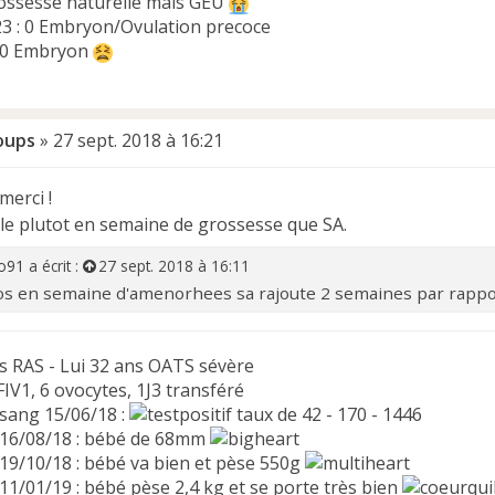
rossesse naturelle mais GEU
23 : 0 Embryon/Ovulation precoce
: 0 Embryon
oups
»
27 sept. 2018 à 16:21
merci !
rle plutot en semaine de grossesse que SA.
o91
a écrit :
27 sept. 2018 à 16:11
os en semaine d'amenorhees sa rajoute 2 semaines par rappo
s RAS - Lui 32 ans OATS sévère
FIV1, 6 ovocytes, 1J3 transféré
 sang 15/06/18 :
taux de 42 - 170 - 1446
 16/08/18 : bébé de 68mm
 19/10/18 : bébé va bien et pèse 550g
11/01/19 : bébé pèse 2,4 kg et se porte très bien