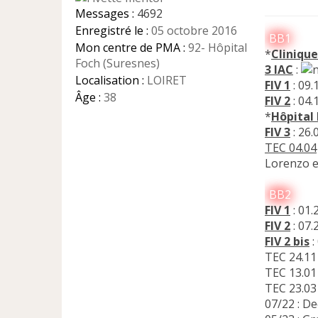
g
Messages :
4692
e
Enregistré le :
05 octobre 2016
n
BB1
Mon centre de PMA :
92- Hôpital
o
*
Clinique
n
Foch (Suresnes)
3 IAC
:
l
Localisation :
LOIRET
FIV 1
: 09.
u
Âge :
38
FIV 2
: 04.
*
Hôpital
FIV 3
: 26.
TEC 04.04
Lorenzo e
BB2
FIV 1
: 01.
FIV 2
: 07
FIV 2 bis
:
TEC 24.11 
TEC 13.01 
TEC 23.03 
07/22 : D