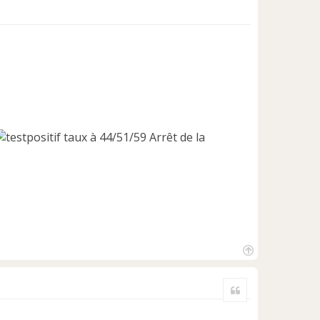
taux à 44/51/59 Arrêt de la
H
a
Citer
u
t