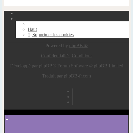
Haut
Supprimer les cookies
Powered by
phpBB ®
Confidentialité
|
Conditions
Développé par
phpBB
® Forum Software © phpBB Limited
Traduit par
phpBB-fr.com