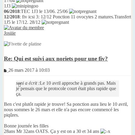
17/04
1J3
06/2018
:TEC 1J3 le 13/06. 25/06
12/2018
: fiv icsi 3: 12/12 Ponction 11 ovocytes 2 matures.Transfert
1J5 le 17/12. 28/12
Josiiie
Re: Qui est suivi aux noriets pour une fiv?
Message
26 mars 2017 à 10:03
non
lu
soni a écrit :
Le 10 avril approche à grands pas. Mais
je pensais que le protocole court était plus rapide que
ça.
Ben c'est plutôt rapide je trouve! Sa ponction aura lieu le 10 avril,
nous sommes le 26 mars et elle n'a pas encore commencé les
piqûres.
Bonne journée les filles
28ans Mr 32ans OATS. Ça y est on a 30 et 34 ans