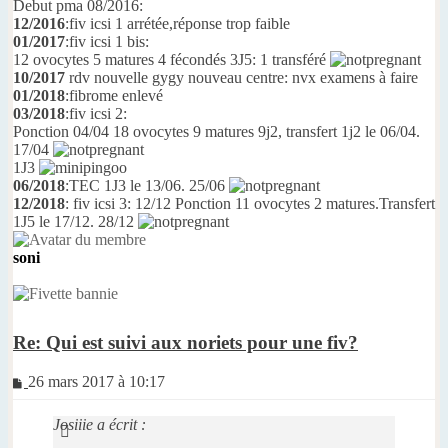
Debut pma 08/2016:
12/2016
:fiv icsi 1 arrétée,réponse trop faible
01/2017
:fiv icsi 1 bis:
12 ovocytes 5 matures 4 fécondés 3J5: 1 transféré
10/2017
rdv nouvelle gygy nouveau centre: nvx examens à faire
01/2018
:fibrome enlevé
03/2018
:fiv icsi 2:
Ponction 04/04 18 ovocytes 9 matures 9j2, transfert 1j2 le 06/04.
17/04
1J3
06/2018
:TEC 1J3 le 13/06. 25/06
12/2018
: fiv icsi 3: 12/12 Ponction 11 ovocytes 2 matures.Transfert
1J5 le 17/12. 28/12
soni
Re: Qui est suivi aux noriets pour une fiv?
Message
26 mars 2017 à 10:17
non
lu
Josiiie a écrit :