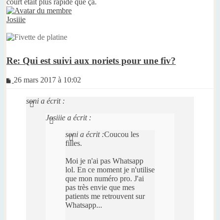
court était plus rapide que ça.
Josiiie
Re: Qui est suivi aux noriets pour une fiv?
Message
26 mars 2017 à 10:02
non
lu
soni a écrit :
Josiiie a écrit :
soni a écrit :
Coucou les
filles.
Moi je n'ai pas Whatsapp
lol. En ce moment je n'utilise
que mon numéro pro. J'ai
pas très envie que mes
patients me retrouvent sur
Whatsapp...