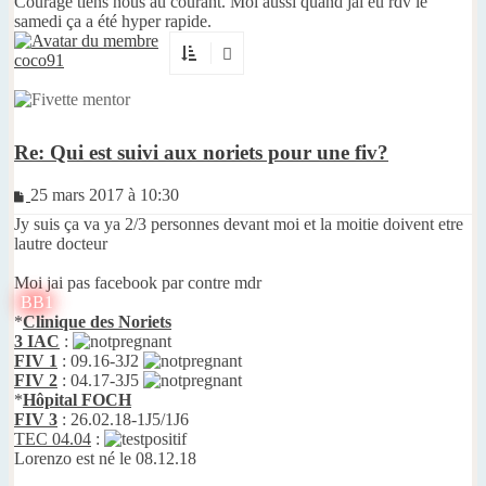
Courage tiens nous au courant. Moi aussi quand jai eu rdv le
samedi ça a été hyper rapide.
coco91
Re: Qui est suivi aux noriets pour une fiv?
Message
25 mars 2017 à 10:30
non
Jy suis ça va ya 2/3 personnes devant moi et la moitie doivent etre
lu
lautre docteur
Moi jai pas facebook par contre mdr
BB1
*
Clinique des Noriets
3 IAC
:
FIV 1
: 09.16-3J2
FIV 2
: 04.17-3J5
*
Hôpital FOCH
FIV 3
: 26.02.18-1J5/1J6
TEC 04.04
:
Lorenzo est né le 08.12.18