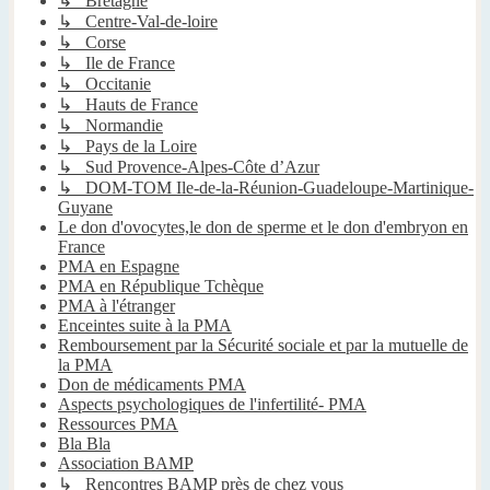
↳ Bretagne
↳ Centre-Val-de-loire
↳ Corse
↳ Ile de France
↳ Occitanie
↳ Hauts de France
↳ Normandie
↳ Pays de la Loire
↳ Sud Provence-Alpes-Côte d’Azur
↳ DOM-TOM Ile-de-la-Réunion-Guadeloupe-Martinique-
Guyane
Le don d'ovocytes,le don de sperme et le don d'embryon en
France
PMA en Espagne
PMA en République Tchèque
PMA à l'étranger
Enceintes suite à la PMA
Remboursement par la Sécurité sociale et par la mutuelle de
la PMA
Don de médicaments PMA
Aspects psychologiques de l'infertilité- PMA
Ressources PMA
Bla Bla
Association BAMP
↳ Rencontres BAMP près de chez vous