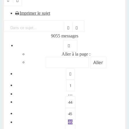
Imprimer le sujet
Rechercher
9055 messages
Page
46
sur
906
Aller à la page :
Précédente
1
…
44
45
46