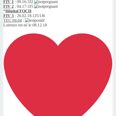
FIV 1
: 09.16-3J2
FIV 2
: 04.17-3J5
*
Hôpital FOCH
FIV 3
: 26.02.18-1J5/1J6
TEC 04.04
:
Lorenzo est né le 08.12.18