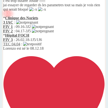
c'est trop bizarre Josiiie !!!!!
jai essayer de regarder ds les parametres tout sa mais je vois rien
qui serait bloqué
BB1
*
Clinique des Noriets
3 IAC
:
FIV 1
: 09.16-3J2
FIV 2
: 04.17-3J5
*
Hôpital FOCH
FIV 3
: 26.02.18-1J5/1J6
TEC 04.04
:
Lorenzo est né le 08.12.18