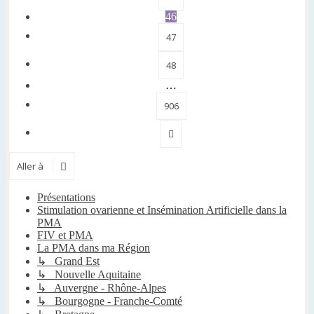
46
47
48
…
906
Suivante
Aller à
Présentations
Stimulation ovarienne et Insémination Artificielle dans la
PMA
FIV et PMA
La PMA dans ma Région
↳ Grand Est
↳ Nouvelle Aquitaine
↳ Auvergne - Rhône-Alpes
↳ Bourgogne - Franche-Comté