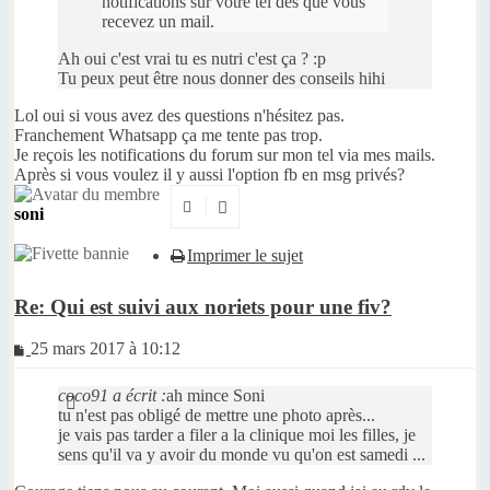
notifications sur votre tél dès que vous
recevez un mail.
Ah oui c'est vrai tu es nutri c'est ça ? :p
Tu peux peut être nous donner des conseils hihi
Lol oui si vous avez des questions n'hésitez pas.
Franchement Whatsapp ça me tente pas trop.
Je reçois les notifications du forum sur mon tel via mes mails.
Après si vous voulez il y aussi l'option fb en msg privés?
soni
Imprimer le sujet
Re: Qui est suivi aux noriets pour une fiv?
Message
25 mars 2017 à 10:12
non
lu
coco91 a écrit :
ah mince Soni
tu n'est pas obligé de mettre une photo après...
je vais pas tarder a filer a la clinique moi les filles, je
sens qu'il va y avoir du monde vu qu'on est samedi ...