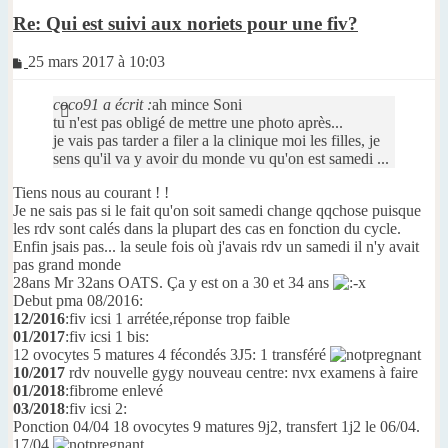
Re: Qui est suivi aux noriets pour une fiv?
Message
25 mars 2017 à 10:03
non
lu
coco91 a écrit :
ah mince Soni
tu n'est pas obligé de mettre une photo après...
je vais pas tarder a filer a la clinique moi les filles, je
sens qu'il va y avoir du monde vu qu'on est samedi ...
Tiens nous au courant ! !
Je ne sais pas si le fait qu'on soit samedi change qqchose puisque
les rdv sont calés dans la plupart des cas en fonction du cycle.
Enfin jsais pas... la seule fois où j'avais rdv un samedi il n'y avait
pas grand monde
28ans Mr 32ans OATS. Ça y est on a 30 et 34 ans
Debut pma 08/2016:
12/2016
:fiv icsi 1 arrétée,réponse trop faible
01/2017
:fiv icsi 1 bis:
12 ovocytes 5 matures 4 fécondés 3J5: 1 transféré
10/2017
rdv nouvelle gygy nouveau centre: nvx examens à faire
01/2018
:fibrome enlevé
03/2018
:fiv icsi 2:
Ponction 04/04 18 ovocytes 9 matures 9j2, transfert 1j2 le 06/04.
17/04