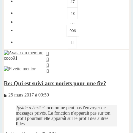
47
48
…
906
Suivante
Haut
coco91
Haut
Haut
Haut
Re: Qui est suivi aux noriets pour une fiv?
Message
25 mars 2017 à 09:59
non
lu
Josiiie a écrit :
Coco on ne peut pas t'envoyer de
messages privés. La fonction n'apparaît pas sur ton
profil pourtant elle apparaît sur le profil des autres
filles