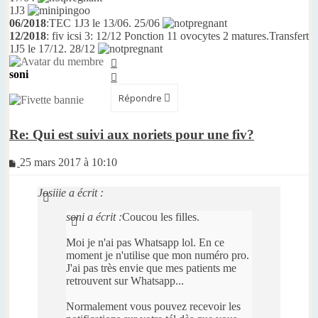
1J3
06/2018
:TEC 1J3 le 13/06. 25/06
12/2018
: fiv icsi 3: 12/12 Ponction 11 ovocytes 2 matures.Transfert
1J5 le 17/12. 28/12
Haut
soni
Haut
Répondre
Re: Qui est suivi aux noriets pour une fiv?
Message
25 mars 2017 à 10:10
non
lu
Josiiie a écrit :
soni a écrit :
Coucou les filles.
Moi je n'ai pas Whatsapp lol. En ce
moment je n'utilise que mon numéro pro.
J'ai pas très envie que mes patients me
retrouvent sur Whatsapp...
Normalement vous pouvez recevoir les