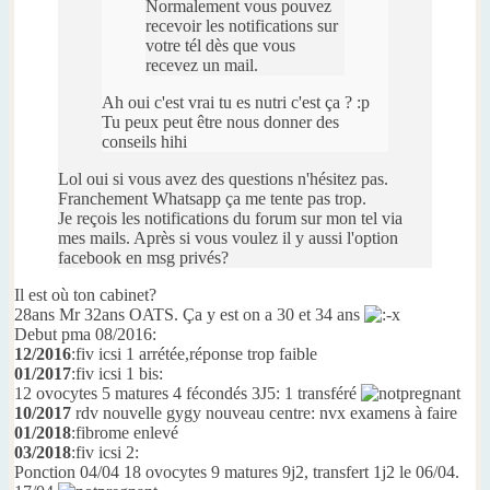
Normalement vous pouvez
recevoir les notifications sur
votre tél dès que vous
recevez un mail.
Ah oui c'est vrai tu es nutri c'est ça ? :p
Tu peux peut être nous donner des
conseils hihi
Lol oui si vous avez des questions n'hésitez pas.
Franchement Whatsapp ça me tente pas trop.
Je reçois les notifications du forum sur mon tel via
mes mails. Après si vous voulez il y aussi l'option
facebook en msg privés?
Il est où ton cabinet?
28ans Mr 32ans OATS. Ça y est on a 30 et 34 ans
Debut pma 08/2016:
12/2016
:fiv icsi 1 arrétée,réponse trop faible
01/2017
:fiv icsi 1 bis:
12 ovocytes 5 matures 4 fécondés 3J5: 1 transféré
10/2017
rdv nouvelle gygy nouveau centre: nvx examens à faire
01/2018
:fibrome enlevé
03/2018
:fiv icsi 2:
Ponction 04/04 18 ovocytes 9 matures 9j2, transfert 1j2 le 06/04.