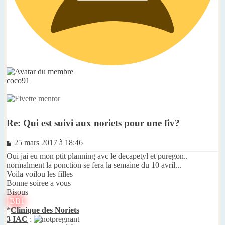
coco91
Re: Qui est suivi aux noriets pour une fiv?
Message
25 mars 2017 à 18:46
non
Oui jai eu mon ptit planning avc le decapetyl et puregon..
lu
normalment la ponction se fera la semaine du 10 avril...
Voila voilou les filles
Bonne soiree a vous
Bisous
BB1
*
Clinique des Noriets
3 IAC
: