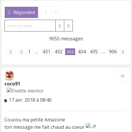
Répondre
Rechercher
Recherche avancée
9055 messages
1
431
432
434
435
906
…
433
…
Cite
coco91
M
17 avr. 2018 à 08:40
e
s
s
Coucou ma petite Amazone
a
ton message me fait chaud au coeur
g