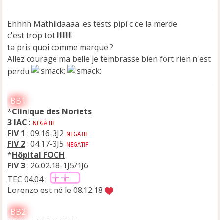
s
s
Ehhhh Mathildaaaa les tests pipi c de la merde
a
c'est trop tot !!!!!!!!!!
g
e
ta pris quoi comme marque ?
n
Allez courage ma belle je tembrasse bien fort rien n'est
o
perdu
n
l
u
BB1
*
Clinique des Noriets
3 IAC
:
FIV 1
: 09.16-3J2
FIV 2
: 04.17-3J5
*
Hôpital FOCH
FIV 3
: 26.02.18-1J5/1J6
TEC 04.04
:
Lorenzo est né le 08.12.18
BB2