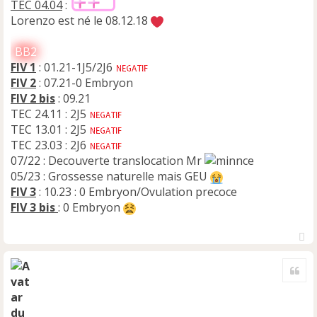
TEC 04.04
:
Lorenzo est né le 08.12.18
BB2
FIV 1
: 01.21-1J5/2J6
FIV 2
: 07.21-0 Embryon
FIV 2 bis
: 09.21
TEC 24.11 : 2J5
TEC 13.01 : 2J5
TEC 23.03 : 2J6
07/22 : Decouverte translocation Mr
05/23 : Grossesse naturelle mais GEU
FIV 3
: 10.23 : 0 Embryon/Ovulation precoce
FIV 3 bis
: 0 Embryon
H
a
Cite
u
t