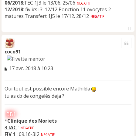
06/2018
:TEC 1J3 le 13/06. 25/06
12/2018
: fiv icsi 3: 12/12 Ponction 11 ovocytes 2
matures.Transfert 1J5 le 17/12. 28/12
H
a
Cite
u
t
coco91
M
17 avr. 2018 à 10:23
e
s
s
Oui tout est possible encore Mathilda
a
tu as cb de congelés deja ?
g
e
n
BB1
o
n
*
Clinique des Noriets
l
3 IAC
:
u
FIV 1
: 09.16-3J2