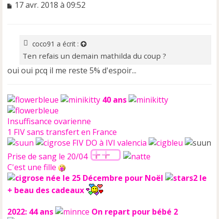
M
17 avr. 2018 à 09:52
e
s
s
a
coco91
a écrit :
g
Ten refais un demain mathilda du coup ?
e
n
oui oui pcq il me reste 5% d'espoir...
o
n
l
40 ans
u
Insuffisance ovarienne
1 FIV sans transfert en France
FIV DO à IVI valencia
Prise de sang le 20/04
C'est une fille
née le 25 Décembre pour Noël
le
+ beau des cadeaux
2022: 44 ans
On repart pour bébé 2