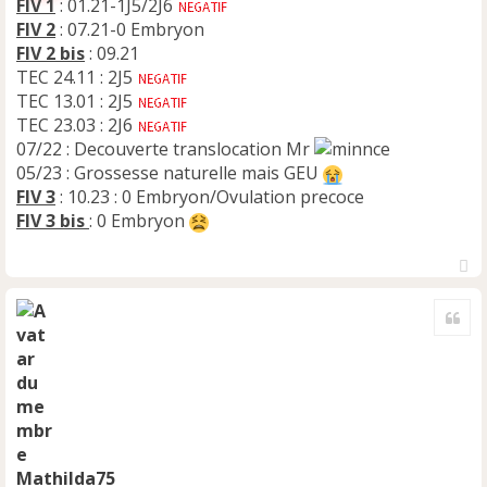
FIV 1
: 01.21-1J5/2J6
FIV 2
: 07.21-0 Embryon
FIV 2 bis
: 09.21
TEC 24.11 : 2J5
TEC 13.01 : 2J5
TEC 23.03 : 2J6
07/22 : Decouverte translocation Mr
05/23 : Grossesse naturelle mais GEU
FIV 3
: 10.23 : 0 Embryon/Ovulation precoce
FIV 3 bis
: 0 Embryon
H
a
Cite
u
t
Mathilda75