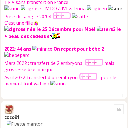
1 FIV sans transfert en France
FIV DO à IVI valencia
Prise de sang le 20/04
C'est une fille
née le 25 Décembre pour Noël
le
+ beau des cadeaux
2022: 44 ans
On repart pour bébé 2
Mars 2022 : transfert de 2 embryons,
mais
grossesse biochimique
Avril 2022: transfert d'un embryon
, pour le
moment tout va bien
H
a
Cite
u
t
coco91