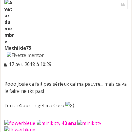
a
Cite
u
t
Mathilda75
M
17 avr. 2018 à 10:29
e
s
s
Rooo Josie ca fait pas sérieux ca! ma pauvre... mais ca va
a
le faire ne tkt pas!
g
e
n
J'en ai 4 au congel ma Coco
o
n
l
40 ans
u