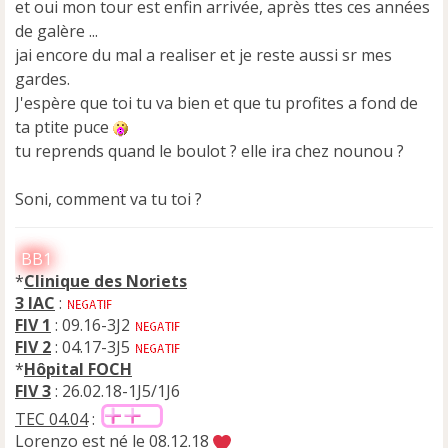
e
et oui mon tour est enfin arrivée, après ttes ces années
n
de galère ...
o
jai encore du mal a realiser et je reste aussi sr mes
n
gardes.
l
u
J'espère que toi tu va bien et que tu profites a fond de
ta ptite puce
tu reprends quand le boulot ? elle ira chez nounou ?
Soni, comment va tu toi ?
BB1
*
Clinique des Noriets
3 IAC
:
FIV 1
: 09.16-3J2
FIV 2
: 04.17-3J5
*
Hôpital FOCH
FIV 3
: 26.02.18-1J5/1J6
TEC 04.04
:
Lorenzo est né le 08.12.18