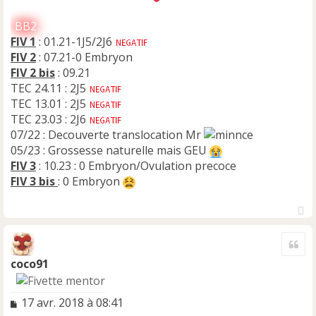
BB2
FIV 1
: 01.21-1J5/2J6
FIV 2
: 07.21-0 Embryon
FIV 2 bis
: 09.21
TEC 24.11 : 2J5
TEC 13.01 : 2J5
TEC 23.03 : 2J6
07/22 : Decouverte translocation Mr
05/23 : Grossesse naturelle mais GEU
FIV 3
: 10.23 : 0 Embryon/Ovulation precoce
FIV 3 bis
: 0 Embryon
H
a
Cite
u
t
coco91
M
17 avr. 2018 à 08:41
e