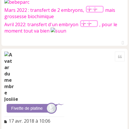
Mars 2022 : transfert de 2 embryons,
mais
grossesse biochimique
Avril 2022: transfert d'un embryon
, pour le
moment tout va bien
H
a
Cite
u
t
Josiiie
M
17 avr. 2018 à 10:06
e