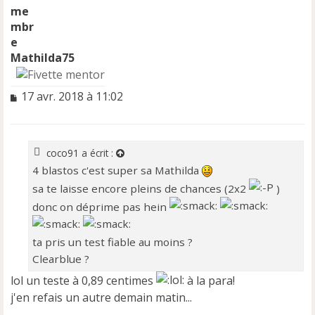
Mathilda75
M
17 avr. 2018 à 11:02
e
s
s
a
coco91
a écrit :
g
4 blastos c'est super sa Mathilda
e
sa te laisse encore pleins de chances (2x2
)
n
o
donc on déprime pas hein
n
l
ta pris un test fiable au moins ?
u
Clearblue ?
lol un teste à 0,89 centimes
à la para!
j'en refais un autre demain matin...