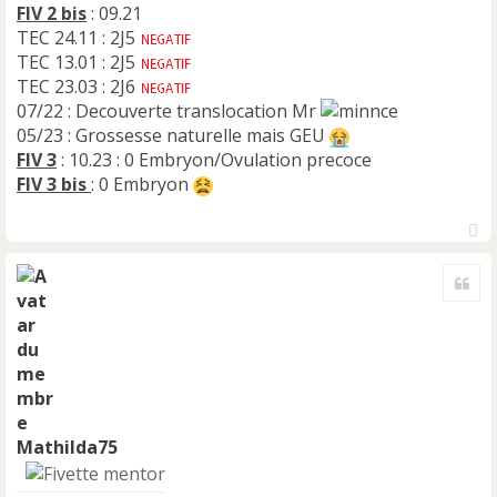
FIV 2 bis
: 09.21
TEC 24.11 : 2J5
TEC 13.01 : 2J5
TEC 23.03 : 2J6
07/22 : Decouverte translocation Mr
05/23 : Grossesse naturelle mais GEU
FIV 3
: 10.23 : 0 Embryon/Ovulation precoce
FIV 3 bis
: 0 Embryon
H
a
Cite
u
t
Mathilda75