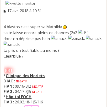
M
17 avr. 2018 à 10:31
e
s
s
4 blastos c'est super sa Mathilda
a
sa te laisse encore pleins de chances (2x2
)
g
e
donc on déprime pas hein
n
o
ta pris un test fiable au moins ?
n
l
Clearblue ?
u
BB1
*
Clinique des Noriets
3 IAC
:
FIV 1
: 09.16-3J2
FIV 2
: 04.17-3J5
*
Hôpital FOCH
FIV 3
: 26.02.18-1J5/1J6