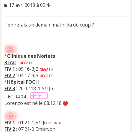
M
17 avr. 2018 à 09:44
e
s
s
Ten refais un demain mathilda du coup ?
a
g
e
n
BB1
o
n
*
Clinique des Noriets
l
3 IAC
:
u
FIV 1
: 09.16-3J2
FIV 2
: 04.17-3J5
*
Hôpital FOCH
FIV 3
: 26.02.18-1J5/1J6
TEC 04.04
:
Lorenzo est né le 08.12.18
BB2
FIV 1
: 01.21-1J5/2J6
FIV 2
: 07.21-0 Embryon