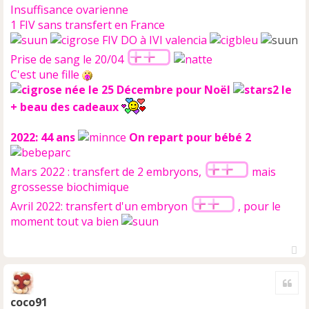
Insuffisance ovarienne
1 FIV sans transfert en France
FIV DO à IVI valencia
Prise de sang le 20/04
C'est une fille
née le 25 Décembre pour Noël
le
+ beau des cadeaux
2022: 44 ans
On repart pour bébé 2
Mars 2022 : transfert de 2 embryons,
mais
grossesse biochimique
Avril 2022: transfert d'un embryon
, pour le
moment tout va bien
H
a
Cite
u
t
coco91