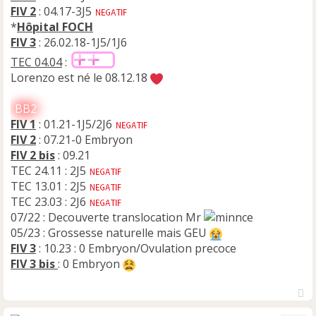
FIV 2
: 04.17-3J5
*
Hôpital FOCH
FIV 3
: 26.02.18-1J5/1J6
TEC 04.04
:
Lorenzo est né le 08.12.18
BB2
FIV 1
: 01.21-1J5/2J6
FIV 2
: 07.21-0 Embryon
FIV 2 bis
: 09.21
TEC 24.11 : 2J5
TEC 13.01 : 2J5
TEC 23.03 : 2J6
07/22 : Decouverte translocation Mr
05/23 : Grossesse naturelle mais GEU
FIV 3
: 10.23 : 0 Embryon/Ovulation precoce
FIV 3 bis
: 0 Embryon
H