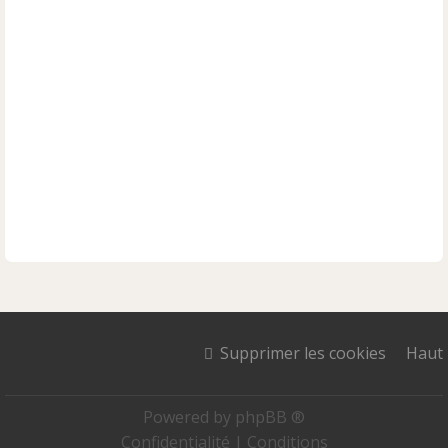
Supprimer les cookies
Haut
Powered by
phpBB ®
Confidentialité
|
Conditions