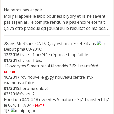
s
s
Ne perds pas espoir
a
Moi j'ai appelé le labo pour les brybry et ils ne savent
g
e
pas si j'en ai... le compte rendu n'a pas encore été fait.
n
Ça va être pratique qd j'aurai eu le résultat de ma pds. ..
o
n
l
28ans Mr 32ans OATS. Ça y est on a 30 et 34 ans
u
Debut pma 08/2016:
12/2016
:fiv icsi 1 arrétée,réponse trop faible
01/2017
:fiv icsi 1 bis:
12 ovocytes 5 matures 4 fécondés 3J5: 1 transféré
10/2017
rdv nouvelle gygy nouveau centre: nvx
examens à faire
01/2018
:fibrome enlevé
03/2018
:fiv icsi 2:
Ponction 04/04 18 ovocytes 9 matures 9j2, transfert 1j2
le 06/04. 17/04
1J3