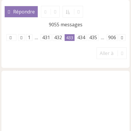
a
u
Répondre
t
9055 messages
1
431
432
434
435
906
…
433
…
Aller à