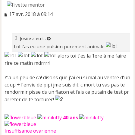
M
17 avr. 2018 à 09:14
e
s
s
a
Josiiie
a écrit :
g
Lol t'as eu une pulsion purement animale
e
n
alors toi t'es la 1ere à me faire
o
rire ce matin mdrrrr!
n
l
u
Y'a un peu de ca! disons que j'ai eu si mal au ventre d'un
coup + l'envie de pipi jme suis dit: c mort tu vas pas te
rendormir pisse ds un flacon et fais ce putain de test pr
arreter de te torturer!
40 ans
Insuffisance ovarienne