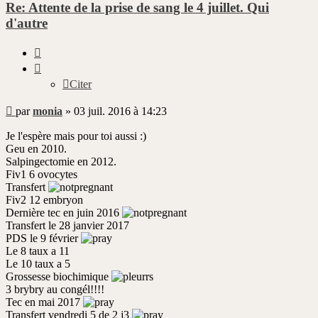
Re: Attente de la prise de sang le 4 juillet. Qui
d'autre
Citer
Citer
Message
par
monia
»
03 juil. 2016 à 14:23
non
lu
Je l'espère mais pour toi aussi :)
Geu en 2010.
Salpingectomie en 2012.
Fiv1 6 ovocytes
Transfert
Fiv2 12 embryon
Dernière tec en juin 2016
Transfert le 28 janvier 2017
PDS le 9 février
Le 8 taux a 11
Le 10 taux a 5
Grossesse biochimique
3 brybry au congél!!!!
Tec en mai 2017
Transfert vendredi 5 de 2 j3