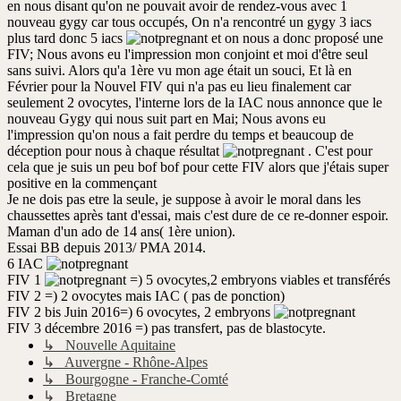
en nous disant qu'on ne pouvait avoir de rendez-vous avec 1
nouveau gygy car tous occupés, On n'a rencontré un gygy 3 iacs
plus tard donc 5 iacs
et on nous a donc proposé une
FIV; Nous avons eu l'impression mon conjoint et moi d'être seul
sans suivi. Alors qu'a 1ère vu mon age était un souci, Et là en
Février pour la Nouvel FIV qui n'a pas eu lieu finalement car
seulement 2 ovocytes, l'interne lors de la IAC nous annonce que le
nouveau Gygy qui nous suit part en Mai; Nous avons eu
l'impression qu'on nous a fait perdre du temps et beaucoup de
déception pour nous à chaque résultat
. C'est pour
cela que je suis un peu bof bof pour cette FIV alors que j'étais super
positive en la commençant
Je ne dois pas etre la seule, je suppose à avoir le moral dans les
chaussettes après tant d'essai, mais c'est dure de ce re-donner espoir.
Maman d'un ado de 14 ans( 1ère union).
Essai BB depuis 2013/ PMA 2014.
6 IAC
FIV 1
=) 5 ovocytes,2 embryons viables et transférés
FIV 2 =) 2 ovocytes mais IAC ( pas de ponction)
FIV 2 bis Juin 2016=) 6 ovocytes, 2 embryons
FIV 3 décembre 2016 =) pas transfert, pas de blastocyte.
↳ Nouvelle Aquitaine
↳ Auvergne - Rhône-Alpes
↳ Bourgogne - Franche-Comté
↳ Bretagne