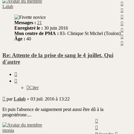
Haut
Lalab
Haut
Haut
Haut
Messages :
21
Enregistré le :
30 juin 2016
Haut
Mon centre de PMA :
83- Clinique St Michel (Toulon)
Haut
Âge :
40
Haut
Re: Attente de la prise de sang le 4 juillet. Qui
d'autre
Citer
Citer
Message
par
Lalab
»
03 juil. 2016 à 13:22
non
lu
Et puis l'absence de saignement peut aussi être dû à la
progestérone....
Haut
Haut
monia