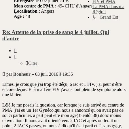
Enregistré le :
02 juillet 2016
FIV et PMA
Mon centre de PMA :
49- CHU d'Angers
La PMA dans ma
Localisation :
Angers
Région
Âge :
48
↳ Grand Est
Re: Attente de la prise de sang le 4 juillet. Qui
d'autre
Citer
Citer
Message
par
Bonheur
»
03 juil. 2016 à 19:35
non
lu
Elmes, je crois que j'ai trop été déçu, 6 iac et 1 FIV, j'ai peur d'être
encore déçue. Et à ma 1ère FIV j'avais tout plein de symptome alors
que là rien.
Lélé,Je me posais la question, car lorsque je suis arrivé au centre de
PMA, j'ai eu un 1er Gynéco,qui nous a annoncé qu'on avait pas de
souci particulier, a part peut etre mon age( bientôt 38) donc moins
d'ovulation. Il nous avait orienté vers 2 IAC et après on ferait un
point, 2 IACS passés, on nous à dit qu'il était parti et là sans gygy,