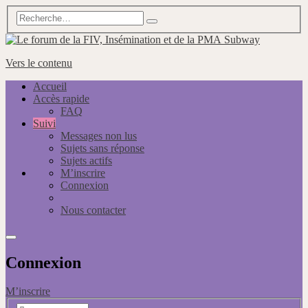
Subway
Vers le contenu
Accueil
Accès rapide
FAQ
Suivi
Messages non lus
Sujets sans réponse
Sujets actifs
M’inscrire
Connexion
Nous contacter
Connexion
M’inscrire