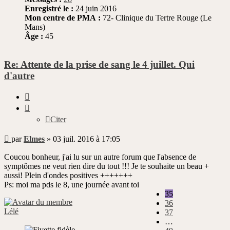
Enregistré le :
24 juin 2016
Mon centre de PMA :
72- Clinique du Tertre Rouge (Le
Mans)
Âge :
45
Re: Attente de la prise de sang le 4 juillet. Qui
d'autre
Citer
Citer
Message
par
Elmes
»
03 juil. 2016 à 17:05
non
lu
Coucou bonheur, j'ai lu sur un autre forum que l'absence de
symptômes ne veut rien dire du tout !!! Je te souhaite un beau +
aussi! Plein d'ondes positives +++++++
Ps: moi ma pds le 8, une journée avant toi
35
36
Lélé
37
…