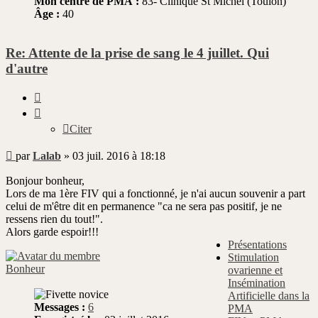
Mon centre de PMA :
83- Clinique St Michel (Toulon)
Âge :
40
Re: Attente de la prise de sang le 4 juillet. Qui
d'autre
Citer
Citer
Message
par
Lalab
»
03 juil. 2016 à 18:18
non
lu
Bonjour bonheur,
Lors de ma 1ère FIV qui a fonctionné, je n'ai aucun souvenir a part
celui de m'être dit en permanence "ca ne sera pas positif, je ne
ressens rien du tout!".
Alors garde espoir!!!
Présentations
Stimulation
Bonheur
ovarienne et
Insémination
Artificielle dans la
Messages :
6
PMA