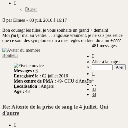
Citer
Message
par
Elmes
»
03 juil. 2016 à 16:17
non
lu
Bon couragr les filles, je vous souhaite un grand + demain!
Moi j'ai tjr mal au ventre... J'angoisse vraiment, je ne sais pas est ce
que ce sont des symptomes du a mes regles ou bien du a un +????
481 messages
Page
Bonheur
35
Aller à la page :
sur
49
Messages :
6
Précédente
Enregistré le :
02 juillet 2016
1
Mon centre de PMA :
49- CHU d'Angers
…
Localisation :
Angers
33
Âge :
48
34
Re: Attente de la prise de sang le 4 juillet. Qui
d'autre
Citer