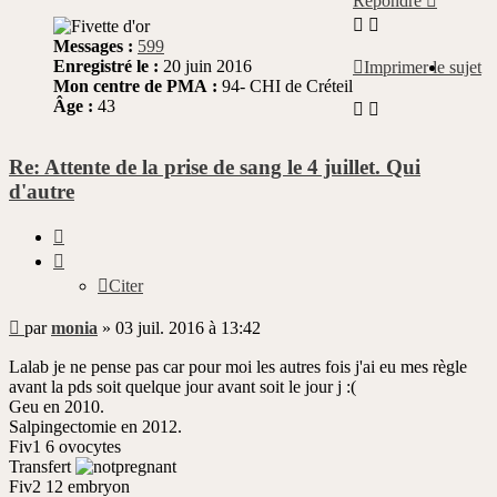
Répondre
Messages :
599
Enregistré le :
20 juin 2016
Imprimer le sujet
Mon centre de PMA :
94- CHI de Créteil
Âge :
43
Re: Attente de la prise de sang le 4 juillet. Qui
d'autre
Citer
Citer
Message
par
monia
»
03 juil. 2016 à 13:42
non
lu
Lalab je ne pense pas car pour moi les autres fois j'ai eu mes règle
avant la pds soit quelque jour avant soit le jour j :(
Geu en 2010.
Salpingectomie en 2012.
Fiv1 6 ovocytes
Transfert
Fiv2 12 embryon