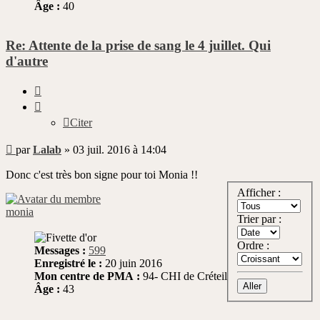
Âge :
40
Re: Attente de la prise de sang le 4 juillet. Qui
d'autre
Citer
Citer
Message
par
Lalab
»
03 juil. 2016 à 14:04
non
lu
Donc c'est très bon signe pour toi Monia !!
Afficher :
monia
Trier par :
Ordre :
Messages :
599
Enregistré le :
20 juin 2016
Mon centre de PMA :
94- CHI de Créteil
Âge :
43