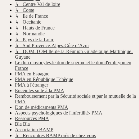
↳ Centre-Val-de-loire
↳ Corse
↳ Ile de France
↳ Occitanie
↳ Hauts de France
↳ Normandie
↳ Pays de la Loire
↳ Sud Provence-Alpes-Côte d’Azur
↳ DOM-TOM Ile-de-la-Réunion-Guadeloupe-Martinique-
Guyane
Le don d'ovocytes,le don de sperme et le don d'embryon en
France
PMA en Espagne
PMA en République Tchèque
PMA à l'étranger
Enceintes suite à la PMA
Remboursement par la Sécurité sociale et par la mutuelle de la
PMA
Don de médicaments PMA
Aspects psychologiques de l'infertilité- PMA
Ressources PMA
Bla Bla
Association BAMP
↳ Rencontres BAMP près de chez vous