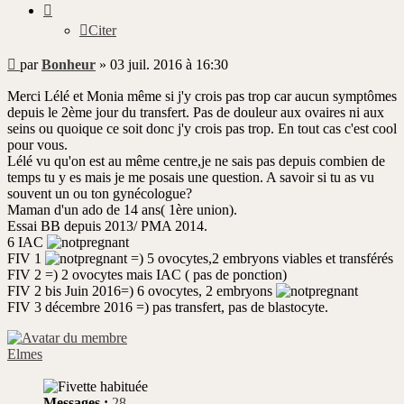
Citer
Message
par
Bonheur
»
03 juil. 2016 à 16:30
non
lu
Merci Lélé et Monia même si j'y crois pas trop car aucun symptômes
depuis le 2ème jour du transfert. Pas de douleur aux ovaires ni aux
seins ou quoique ce soit donc j'y crois pas trop. En tout cas c'est cool
pour vous.
Lélé vu qu'on est au même centre,je ne sais pas depuis combien de
temps tu y es mais je me posais une question. A savoir si tu as vu
souvent un ou ton gynécologue?
Maman d'un ado de 14 ans( 1ère union).
Essai BB depuis 2013/ PMA 2014.
6 IAC
FIV 1
=) 5 ovocytes,2 embryons viables et transférés
FIV 2 =) 2 ovocytes mais IAC ( pas de ponction)
FIV 2 bis Juin 2016=) 6 ovocytes, 2 embryons
FIV 3 décembre 2016 =) pas transfert, pas de blastocyte.
Elmes
Messages :
28