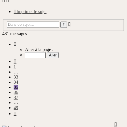
Imprimer le sujet
Recherche
Rechercher
avancée
481 messages
Page
35
Aller à la page :
sur
49
Précédente
1
…
33
34
35
36
37
…
49
Suivante
Haut