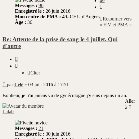
49
Messages :
96
Suivante
Enregistré le :
26 juin 2016
Mon centre de PMA :
49- CHU d'Angers
Retourner vers
Âge :
36
« FIV et PMA »
Re: Attente de la prise de sang le 4 juillet. Qui
d'autre
Citer
Citer
Message
par
Lélé
»
03 juil. 2016 à 17:51
non
lu
Bonheur, je n'ai jamais vu de gynécologue j'y suis depuis un an.
Aller
à
Lalab
Messages :
21
Enregistré le :
30 juin 2016