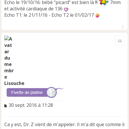
Echo le 19/10/16: bébé "picard" est bien là !!!
7mm
et activité cardiaque de 136
Echo T1: le 21/11/16 - Echo T2 le 01/02/17
H
a
Cite
u
t
Lisouche
M
30 sept. 2016 à 11:28
e
s
s
Ca y est, Dr. Z vient de m'appeler. Il m'a dit que comme il
a