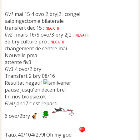
Fiv1
mai 15 4 ovo 2 bryj2 : congel
salpingectomie bilaterale
transfert dec 15 :
fiv2
: mars 16/5 ovo/3 bry 2J2 :
3e bry culture pro :
changement de centre mai
Nouvelle pma
attente fiv3
Fiv3
4 ovo/2 bry
Transfert 2 bry 08/16
Resultat negatif
pause jusqu'en decembre!
fin nov biopsie:ok
Fiv4
/jan17 c est reparti
6 ovo/2bry
Taux 40/104/279! Oh my god