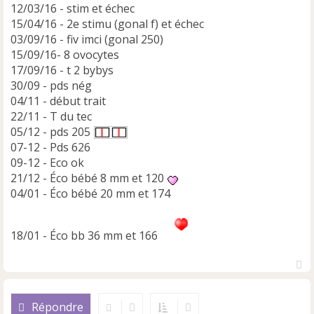
u
12/03/16 - stim et échec
15/04/16 - 2e stimu (gonal f) et échec
03/09/16 - fiv imci (gonal 250)
15/09/16- 8 ovocytes
17/09/16 - t 2 bybys
30/09 - pds nég
04/11 - début trait
22/11 - T du tec
05/12 - pds 205
07-12 - Pds 626
09-12 - Eco ok
21/12 - Éco bébé 8 mm et 120
04/01 - Éco bébé 20 mm et 174
18/01 - Éco bb 36 mm et 166
H
a
u
Répondre
t