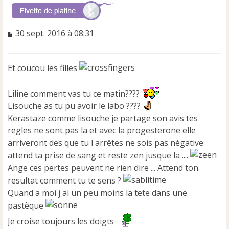
M
30 sept. 2016 à 08:31
e
s
s
Et coucou les filles
a
g
e
Liline comment vas tu ce matin????
n
Lisouche as tu pu avoir le labo ????
o
Kerastaze comme lisouche je partage son avis tes
n
l
regles ne sont pas la et avec la progesterone elle
u
arriveront des que tu l arrêtes ne sois pas négative
attend ta prise de sang et reste zen jusque la ....
Ange ces pertes peuvent ne rien dire ... Attend ton
resultat comment tu te sens ?
Quand a moi j ai un peu moins la tete dans une
pastèque
Je croise toujours les doigts