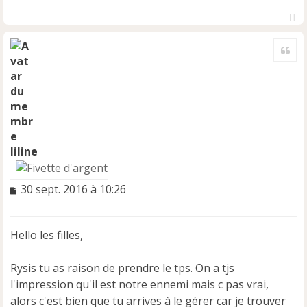
H
a
Cite
u
t
liline
M
30 sept. 2016 à 10:26
e
s
s
Hello les filles,
a
g
e
Rysis tu as raison de prendre le tps. On a tjs
n
l'impression qu'il est notre ennemi mais c pas vrai,
o
alors c'est bien que tu arrives à le gérer car je trouver
n