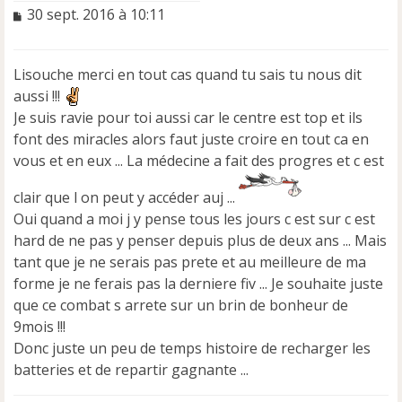
M
30 sept. 2016 à 10:11
e
s
s
Lisouche merci en tout cas quand tu sais tu nous dit
a
aussi !!!
g
e
Je suis ravie pour toi aussi car le centre est top et ils
n
font des miracles alors faut juste croire en tout ca en
o
vous et en eux ... La médecine a fait des progres et c est
n
l
clair que l on peut y accéder auj ...
u
Oui quand a moi j y pense tous les jours c est sur c est
hard de ne pas y penser depuis plus de deux ans ... Mais
tant que je ne serais pas prete et au meilleure de ma
forme je ne ferais pas la derniere fiv ... Je souhaite juste
que ce combat s arrete sur un brin de bonheur de
9mois !!!
Donc juste un peu de temps histoire de recharger les
batteries et de repartir gagnante ...