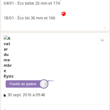
04/01 - Éco bébé 20 mm et 174
18/01 - Éco bb 36 mm et 166
H
a
Cite
u
t
Rysis
M
30 sept. 2016 à 09:46
e
s
s