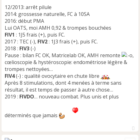
12/2013: arrêt pilule
2014: grossesse naturelle, FC à 10SA
2016: début PMA
Lui OATS, moi AMH 0,92 & trompes bouchées
FIV1
: 1J5 frais (+), puis FC.
2017 : TEC (-),
FIV2
: 1J3 frais (+), puis FC.
2018 :
FIV3
(-)
Pause : bilan FC OK, Matricelab OK, AMH remonte
,
cœlioscopie & hystéroscopie: endométriose légère &
trompes nettoyées…
FIV4
(-) : qualité ovocytaire en chute libre
Après 8 stimulations, dont 4 menées à terme sans
résultat, il est temps de passer à autre chose…
2019 :
FIVDO
… nouveau combat. Plus unis et plus
déterminés que jamais
H
a