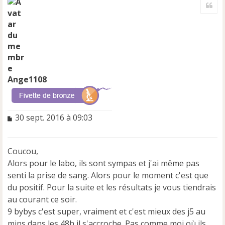
Cite
u
t
Ange1108
M
30 sept. 2016 à 09:03
e
s
s
Coucou,
a
Alors pour le labo, ils sont sympas et j'ai même pas
g
e
senti la prise de sang. Alors pour le moment c'est que
n
du positif. Pour la suite et les résultats je vous tiendrais
o
au courant ce soir.
n
9 bybys c'est super, vraiment et c'est mieux des j5 au
l
u
mins dans les 48h il s'accroche. Pas comme moi où ils