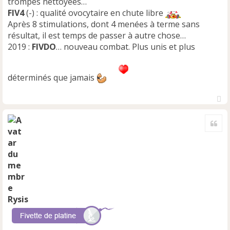
trompes nettoyées…
FIV4
(-) : qualité ovocytaire en chute libre
Après 8 stimulations, dont 4 menées à terme sans
résultat, il est temps de passer à autre chose…
2019 :
FIVDO
… nouveau combat. Plus unis et plus
déterminés que jamais
H
a
Cite
u
t
Rysis