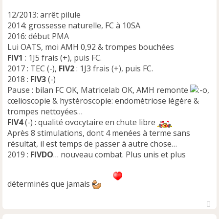
n
12/2013: arrêt pilule
o
n
2014: grossesse naturelle, FC à 10SA
l
2016: début PMA
u
Lui OATS, moi AMH 0,92 & trompes bouchées
FIV1
: 1J5 frais (+), puis FC.
2017 : TEC (-),
FIV2
: 1J3 frais (+), puis FC.
2018 :
FIV3
(-)
Pause : bilan FC OK, Matricelab OK, AMH remonte
,
cœlioscopie & hystéroscopie: endométriose légère &
trompes nettoyées…
FIV4
(-) : qualité ovocytaire en chute libre
Après 8 stimulations, dont 4 menées à terme sans
résultat, il est temps de passer à autre chose…
2019 :
FIVDO
… nouveau combat. Plus unis et plus
déterminés que jamais
H