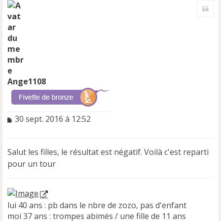
a
Cite
u
t
Ange1108
M
30 sept. 2016 à 12:52
e
s
s
Salut les filles, le résultat est négatif. Voilà c'est reparti
a
pour un tour
g
e
n
o
n
lui 40 ans : pb dans le nbre de zozo, pas d'enfant
l
moi 37 ans : trompes abimés / une fille de 11 ans