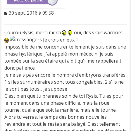
M
30 sept. 2016 à 09:58
e
s
s
Coucou Rysis, merci merci
oui, des vrais warriors
a
Je crois en eux !!!
g
e
Impossible de me concentrer tellement je suis dans une
n
phase hystérique. J'ai appelé mon médecin, je suis
o
tombée sur la secrétaire qui a dit qu'il me rappellerait,
n
donc patience...
l
u
Je ne sais pas encore le nombre d'embryons transférés,
1 si les surnuméraires sont tous congelables, 2 s'ils ne
le sont pas tous... je suppose
C'est bien que tu prennes soin de toi Rysis. Tu es pour
le moment dans une phase difficile, mais la roue
tourne, quelle que soit la manière, mais elle tourne.
Alors tu verras, le temps des bonnes nouvelles
reviendra et tout le reste sera balayé. C'est tellement
dur à gérer tous ces moments d'euphorie, de désespoir