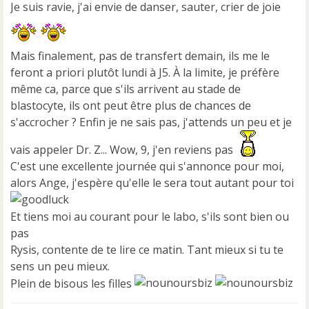
n
Je suis ravie, j'ai envie de danser, sauter, crier de joie
o
n
l
u
Mais finalement, pas de transfert demain, ils me le
feront a priori plutôt lundi à J5. À la limite, je préfère
même ca, parce que s'ils arrivent au stade de
blastocyte, ils ont peut être plus de chances de
s'accrocher ? Enfin je ne sais pas, j'attends un peu et je
vais appeler Dr. Z... Wow, 9, j'en reviens pas
C'est une excellente journée qui s'annonce pour moi,
alors Ange, j'espère qu'elle le sera tout autant pour toi
Et tiens moi au courant pour le labo, s'ils sont bien ou
pas
Rysis, contente de te lire ce matin. Tant mieux si tu te
sens un peu mieux.
Plein de bisous les filles