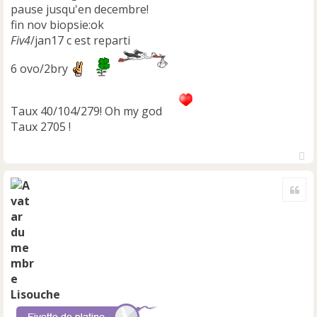
pause jusqu'en decembre!
fin nov biopsie:ok
Fiv4
/jan17 c est reparti
6 ovo/2bry
Taux 40/104/279! Oh my god
Taux 2705 !
H
a
Cite
u
t
Lisouche