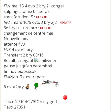
Fiv1
mai 15 4 ovo 2 bryj2 : congel
salpingectomie bilaterale
transfert dec 15 :
fiv2
: mars 16/5 ovo/3 bry 2J2 :
3e bry culture pro :
changement de centre mai
Nouvelle pma
attente fiv3
Fiv3
4 ovo/2 bry
Transfert 2 bry 08/16
Resultat negatif
pause jusqu'en decembre!
fin nov biopsie:ok
Fiv4
/jan17 c est reparti
6 ovo/2bry
Taux 40/104/279! Oh my god
Taux 2705 !