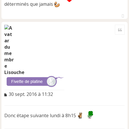
déterminés que jamais
H
a
Cite
u
t
Lisouche
M
30 sept. 2016 à 11:32
e
s
s
Donc étape suivante lundi à 8h15
a
g
e