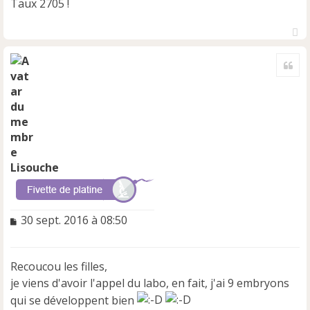
Taux 2705 !
H
a
Cite
u
t
Lisouche
M
30 sept. 2016 à 08:50
e
s
s
Recoucou les filles,
a
je viens d'avoir l'appel du labo, en fait, j'ai 9 embryons
g
e
qui se développent bien