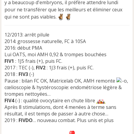
y a beaucoup d'embryons, il préfère attendre lundi
g
e
pour ne transférer que les meilleurs et éliminer ceux
n
qui ne sont pas viables.
o
n
l
12/2013: arrêt pilule
u
2014: grossesse naturelle, FC à 10SA
2016: début PMA
Lui OATS, moi AMH 0,92 & trompes bouchées
FIV1
: 1J5 frais (+), puis FC.
2017 : TEC (-),
FIV2
: 1J3 frais (+), puis FC.
2018 :
FIV3
(-)
Pause : bilan FC OK, Matricelab OK, AMH remonte
,
cœlioscopie & hystéroscopie: endométriose légère &
trompes nettoyées…
FIV4
(-) : qualité ovocytaire en chute libre
Après 8 stimulations, dont 4 menées à terme sans
résultat, il est temps de passer à autre chose…
2019 :
FIVDO
… nouveau combat. Plus unis et plus