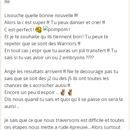
Re
a
g
e
Lisouche quelle bonne nouvelle !!!!
n
Alors la c est super !!! Tu peux danser et crier !!!
o
C est perfect !
!
n
Et je te souhaite qu ils tiennent bon ! Tu peux te
l
u
repeter que se sont des Warriors !!!
En tout cas j espr que tu auras un joli transfert !!! Tu
sais si tu vas avoir un ou 2 embryons ????
Ange les resultats arrivent !!! Ne te decourage pas tu
sais que se soit des j2 ou des j5 ils ont toutes les
chances de s accrocher aussi !!!
Encore un peu d espoir ...
Dis nous quand tu sais et quoi qu il se passe on sera la
aussi ...
Je sais que ce que nous traversons est difficile et toutes
ces étapes nous mette a rude épreuve... Alors surtout