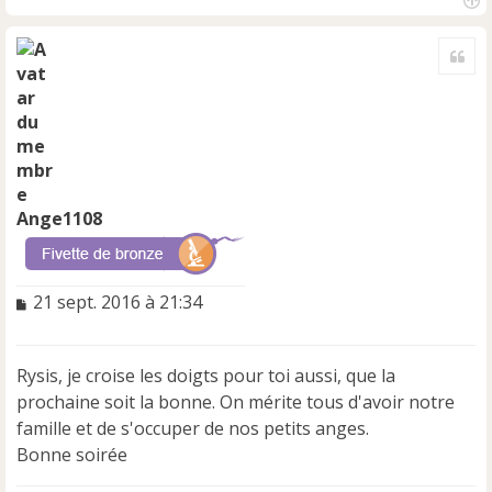
H
a
Cite
u
t
Ange1108
M
21 sept. 2016 à 21:34
e
s
s
Rysis, je croise les doigts pour toi aussi, que la
a
prochaine soit la bonne. On mérite tous d'avoir notre
g
e
famille et de s'occuper de nos petits anges.
n
Bonne soirée
o
n