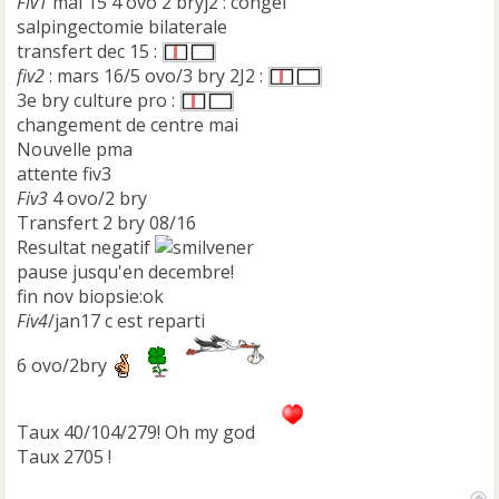
Fiv1
mai 15 4 ovo 2 bryj2 : congel
salpingectomie bilaterale
transfert dec 15 :
fiv2
: mars 16/5 ovo/3 bry 2J2 :
3e bry culture pro :
changement de centre mai
Nouvelle pma
attente fiv3
Fiv3
4 ovo/2 bry
Transfert 2 bry 08/16
Resultat negatif
pause jusqu'en decembre!
fin nov biopsie:ok
Fiv4
/jan17 c est reparti
6 ovo/2bry
Taux 40/104/279! Oh my god
Taux 2705 !