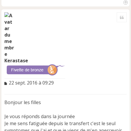
H
a
Cite
u
t
Kerastase
M
22 sept. 2016 à 09:29
e
s
s
Bonjour les filles
a
g
e
Je vous réponds dans la journée
n
Je me sens fatiguée depuis le transfert c'est le seul
o
symptomes que j'ai et que je viens de m'en apercevoir