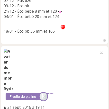
07-12 - Pds 626
09-12 - Eco ok
21/12 - Éco bébé 8 mm et 120
04/01 - Éco bébé 20 mm et 174
18/01 - Éco bb 36 mm et 166
H
a
Cite
u
t
Rysis
M
21 sept. 2016 à 19:11