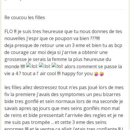
e
s
s
Re coucou les filles
a
g
e
FLO !!! je suis tres heureuse que tu nous donnes de tes
n
nouvelles j'espr que ce poupon va bien ???!!!!
o
deja presque de retour une un 3 eme et bien tu as bcp
n
de courage car moi deja si j'arrive a obtenir une
l
u
grossesse je serais la femme la plus heureuse du
monde !!!!!
alors comment se passe la
vie a 4 ? tout a l' air cool !!!! happy for you
les filles allez destressez tout n'es pas joué lors de mes
fiv la premiere j'avais des symptomes un peu bizarres
bide tres gonflé et sein normaux lors de ma seconde je
savais apres qq jours que mes seins gonflés mon mal
de reins et bide pressentait l'arrivée des regles et je ne
me suis pas trompée ... et cette 3 eme des seins
enormes !!!! et le ventre ca allait j'etais tres confiante !!! (