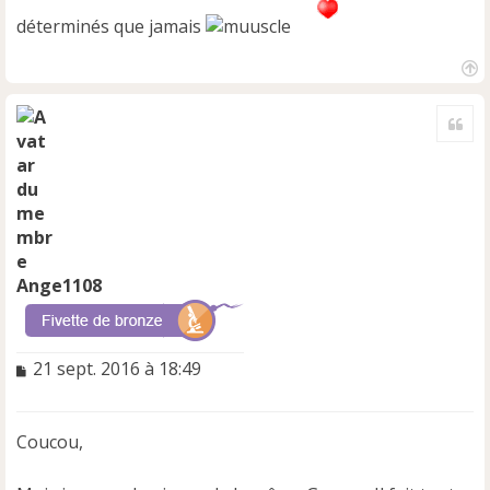
déterminés que jamais
H
a
Cite
u
t
Ange1108
M
21 sept. 2016 à 18:49
e
s
s
Coucou,
a
g