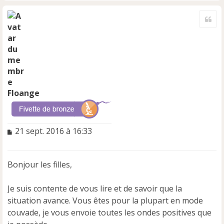
H
a
Cite
u
t
Floange
M
21 sept. 2016 à 16:33
e
s
s
Bonjour les filles,
a
g
e
Je suis contente de vous lire et de savoir que la
n
situation avance. Vous êtes pour la plupart en mode
o
couvade, je vous envoie toutes les ondes positives que
n