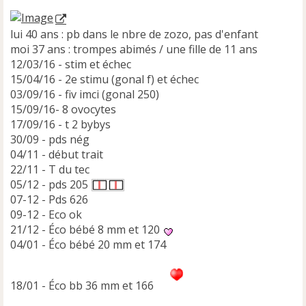
l
u
lui 40 ans : pb dans le nbre de zozo, pas d'enfant
moi 37 ans : trompes abimés / une fille de 11 ans
12/03/16 - stim et échec
15/04/16 - 2e stimu (gonal f) et échec
03/09/16 - fiv imci (gonal 250)
15/09/16- 8 ovocytes
17/09/16 - t 2 bybys
30/09 - pds nég
04/11 - début trait
22/11 - T du tec
05/12 - pds 205
07-12 - Pds 626
09-12 - Eco ok
21/12 - Éco bébé 8 mm et 120
04/01 - Éco bébé 20 mm et 174
18/01 - Éco bb 36 mm et 166