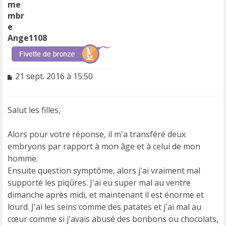
Ange1108
M
21 sept. 2016 à 15:50
e
s
s
Salut les filles,
a
g
e
Alors pour votre réponse, il m'a transféré deux
n
embryons par rapport à mon âge et à celui de mon
o
homme.
n
Ensuite question symptôme, alors j'ai vraiment mal
l
u
supporté les piqûres. J'ai eu super mal au ventre
dimanche après midi, et maintenant il est énorme et
lourd. J'ai les seins comme des patates et j'ai mal au
cœur comme si j'avais abusé des bonbons ou chocolats,