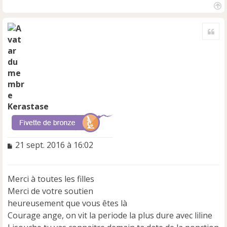
H
a
Cite
u
t
Kerastase
M
21 sept. 2016 à 16:02
e
s
s
Merci à toutes les filles
a
Merci de votre soutien
g
e
heureusement que vous êtes là
n
Courage ange, on vit la periode la plus dure avec liline
o