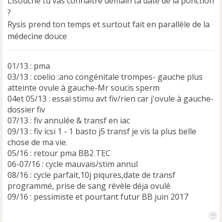
Lisouche tu vas connaitre demain ta date de la ponction
n
?
l
u
Rysis prend ton temps et surtout fait en parallèle de la
médecine douce
01/13 : pma
03/13 : coelio :ano congénitale trompes- gauche plus
atteinte ovule à gauche-Mr soucis sperm
04et 05/13 : essai stimu avt fiv/rien car j'ovule à gauche-
dossier fiv
07/13 : fiv annulée & transf en iac
09/13 : fiv icsi 1 - 1 basto j5 transf je vis la plus belle
chose de ma vie.
05/16 : retour pma BB2 TEC
06-07/16 : cycle mauvais/stim annul
08/16 : cycle parfait,10j piqures,date de transf
programmé, prise de sang révèle déja ovulé
09/16 : pessimiste et pourtant futur BB juin 2017