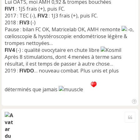
Lui OATS, moi AMH 0,92 & trompes bouchées
FIV1
: 1J5 frais (+), puis FC.
2017 : TEC (-),
FIV2
: 1J3 frais (+), puis FC.
2018 :
FIV3
(-)
Pause : bilan FC OK, Matricelab OK, AMH remonte
,
cœlioscopie & hystéroscopie: endométriose légère &
trompes nettoyées…
FIV4
(-) : qualité ovocytaire en chute libre
Après 8 stimulations, dont 4 menées à terme sans
résultat, il est temps de passer à autre chose…
2019 :
FIVDO
… nouveau combat. Plus unis et plus
déterminés que jamais
H
a
Cite
u
t