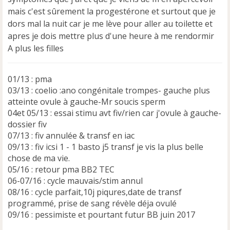
n
mais c'est sûrement la progestérone et surtout que je
l
u
dors mal la nuit car je me lève pour aller au toilette et
apres je dois mettre plus d'une heure à me rendormir
A plus les filles
01/13 : pma
03/13 : coelio :ano congénitale trompes- gauche plus
atteinte ovule à gauche-Mr soucis sperm
04et 05/13 : essai stimu avt fiv/rien car j'ovule à gauche-
dossier fiv
07/13 : fiv annulée & transf en iac
09/13 : fiv icsi 1 - 1 basto j5 transf je vis la plus belle
chose de ma vie.
05/16 : retour pma BB2 TEC
06-07/16 : cycle mauvais/stim annul
08/16 : cycle parfait,10j piqures,date de transf
programmé, prise de sang révèle déja ovulé
09/16 : pessimiste et pourtant futur BB juin 2017