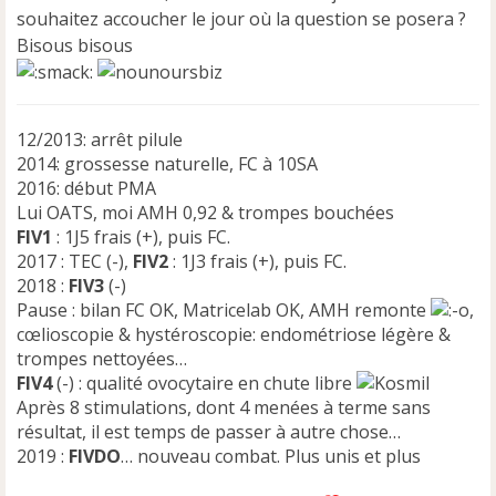
souhaitez accoucher le jour où la question se posera ?
Bisous bisous
12/2013: arrêt pilule
2014: grossesse naturelle, FC à 10SA
2016: début PMA
Lui OATS, moi AMH 0,92 & trompes bouchées
FIV1
: 1J5 frais (+), puis FC.
2017 : TEC (-),
FIV2
: 1J3 frais (+), puis FC.
2018 :
FIV3
(-)
Pause : bilan FC OK, Matricelab OK, AMH remonte
,
cœlioscopie & hystéroscopie: endométriose légère &
trompes nettoyées…
FIV4
(-) : qualité ovocytaire en chute libre
Après 8 stimulations, dont 4 menées à terme sans
résultat, il est temps de passer à autre chose…
2019 :
FIVDO
… nouveau combat. Plus unis et plus