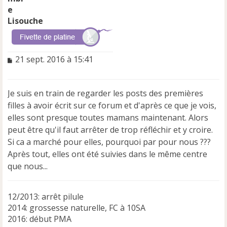
Lisouche
M
21 sept. 2016 à 15:41
e
s
s
Je suis en train de regarder les posts des premières
a
filles à avoir écrit sur ce forum et d'après ce que je vois,
g
e
elles sont presque toutes mamans maintenant. Alors
n
peut être qu'il faut arrêter de trop réfléchir et y croire.
o
Si ca a marché pour elles, pourquoi par pour nous ???
n
Après tout, elles ont été suivies dans le même centre
l
u
que nous...
12/2013: arrêt pilule
2014: grossesse naturelle, FC à 10SA
2016: début PMA