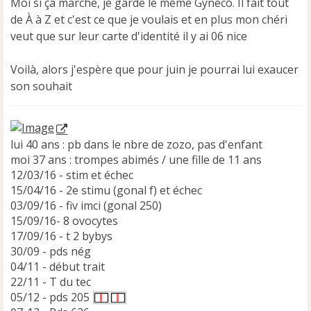
e
Moi si ça marche, je garde le même Gyneco. Il fait tout
n
de À à Z et c'est ce que je voulais et en plus mon chéri
o
veut que sur leur carte d'identité il y ai 06 nice
n
l
u
Voilà, alors j'espère que pour juin je pourrai lui exaucer
son souhait
lui 40 ans : pb dans le nbre de zozo, pas d'enfant
moi 37 ans : trompes abimés / une fille de 11 ans
12/03/16 - stim et échec
15/04/16 - 2e stimu (gonal f) et échec
03/09/16 - fiv imci (gonal 250)
15/09/16- 8 ovocytes
17/09/16 - t 2 bybys
30/09 - pds nég
04/11 - début trait
22/11 - T du tec
05/12 - pds 205