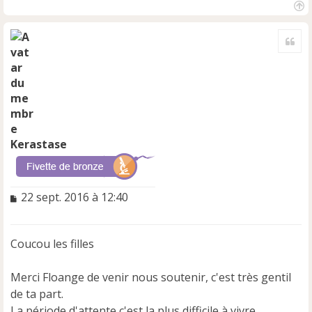
H
a
Cite
u
t
Kerastase
M
22 sept. 2016 à 12:40
e
s
s
Coucou les filles
a
g
e
Merci Floange de venir nous soutenir, c'est très gentil
n
de ta part.
o
La période d'attente c'est la plus difficile à vivre