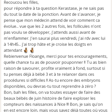
Recoucou les filles,
a
pour répondre à ta question Kerastase, je ne sais pas
g
e
du tout la date de la ponction. Avant de s'avancer, je
n
pense que mon médecin attend de voir comment ca
o
évolue... vue que les 2 autres fois, les follicules n'ont
n
pas voulu se développer, j'attends aussi avant de
l
u
m'enflammer. J'en saurai plus vendredi, j'ai rdv avec lui
à 14h45... j'ai trop hâte et je croise les doigts en
attendant
Rebienvenue Floange, merci pour tes encouragements,
quelle chance tu as de pouvoir pouponner !! Tu as bien
raison de savourer, profite vraiment à fond, surtout si
tu penses déjà à bébé 3 et à te relancer dans ces
procédures si difficiles !! As-tu encore des embryons
disponibles, ou devras-tu tout reprendre à zéro ?
Bon, bah les filles, on va toutes essayer de faire des
beaux bébés de juin histoire de faire exploser les
compteurs des naissances à Nice !!! Bon, je sais qu'on
en est encore loin, mais vous savez déjà toutes où vous