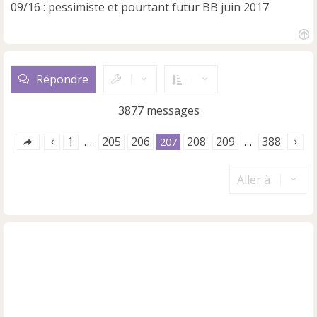
09/16 : pessimiste et pourtant futur BB juin 2017
H
a
u
Répondre
t
3877 messages
1
205
206
208
209
388
…
207
…
Aller à