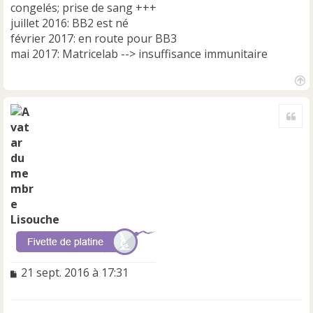
congelés; prise de sang +++
juillet 2016: BB2 est né
février 2017: en route pour BB3
mai 2017: Matricelab --> insuffisance immunitaire
H
a
Cite
u
t
Lisouche
M
21 sept. 2016 à 17:31
e
s
s