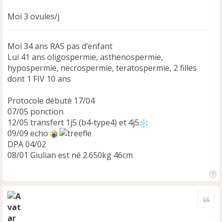
Moi 3 ovules/j
Moi 34 ans RAS pas d’enfant
Lui 41 ans oligospermie, asthenospermie,
hypospermie, necrospermie, teratospermie, 2 filles
dont 1 FIV 10 ans
Protocole débuté 17/04
07/05 ponction
12/05 transfert 1j5 (b4-type4) et 4j5
09/09 echo
DPA 04/02
08/01 Giulian est né 2.650kg 46cm
H
a
Cite
u
t