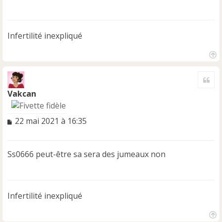
g
e
n
Infertilité inexpliqué
o
n
l
u
H
a
Cite
u
t
Vakcan
M
22 mai 2021 à 16:35
e
s
s
Ss0666 peut-être sa sera des jumeaux non
a
g
e
n
Infertilité inexpliqué
o
n
l