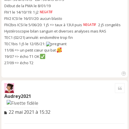
u
Début de la PMA le 8/01/19
FIV1 le 14/10/19: 1 j2
FIV2 ICSI le 16/01/20: aucun blasto
FIV2bis ICSI le 5/06/20: 1 j5 => taux à 13UI puis
2 j5 congelés
Hystéroscopie bilan sanguin et diverses analyses mais RAS
TEC1 (02/21) annulé: endomêtre trop fin
TEC1bis 1 j5 le 12/05/21:
11/06 => un petit cœur qui bat
19/07 => écho T1 OK
27/09 => écho T2
H
a
Cite
u
t
Audrey2021
M
22 mai 2021 à 15:32
e
s
s