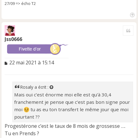
27/09 => écho T2
H
a
Cite
u
t
Jss0666
M
22 mai 2021 à 15:14
e
s
s
a
Rosaly
a écrit :
g
Mais oui c’est énorme moi elle est qu’à 30,4
e
franchement je pense que c’est pas bon signe pour
n
o
moi
tu as eu ton transfert le même jour que moi
n
pourtant ??
l
Progestérone c’est le taux de 8 mois de grossesse ….
u
Tu en Prends ?