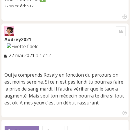
27/09 => écho T2
H
a
Cite
u
t
Audrey2021
M
22 mai 2021 à 17:12
e
s
s
Oui je comprends Rosaly en fonction du parcours on
a
est moins sereine. Si ce n'est pas lundi tu pourras faire
g
e
la prise de sang mardi. Il faudra vérifier que le taux a
n
augmenté. Mais seul ton médecin pourra te dire si tout
o
est ok. A mes yeux c'est un début rassurant.
n
l
u
H
a
u