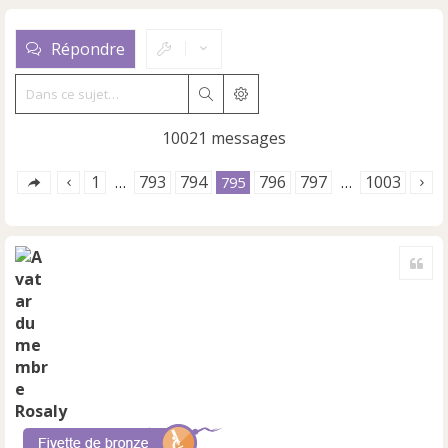
Répondre
Rechercher
Recherche avancée
10021 messages
1
793
794
796
797
1003
…
795
…
Cite
Rosaly