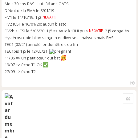
l
Moi : 30 ans RAS - Lui : 36 ans OATS
u
Début de la PMA le 8/01/19
FIV1 le 14/10/19: 1 j2
FIV2 ICSI le 16/01/20: aucun blasto
FIV2bis ICSI le 5/06/20: 1 j5 => taux à 13UI puis
2 j5 congelés
Hystéroscopie bilan sanguin et diverses analyses mais RAS
TEC1 (02/21) annulé: endomêtre trop fin
TEC1bis 1 j5 le 12/05/21:
11/06 => un petit cœur qui bat
19/07 => écho T1 OK
27/09 => écho T2
H
a
Cite
u
t