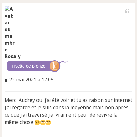
u
H
a
Cite
u
t
Rosaly
M
22 mai 2021 à 17:05
e
s
s
Merci Audrey oui j’ai été voir et tu as raison sur internet
a
j’ai regardé et je suis dans la moyenne mais bon après
g
e
ce que j’ai traversé j’ai vraiment peur de revivre la
n
même chose
o
n