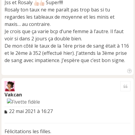
Jss et Rosaly
Super!!!!
a
Rosaly ton taux ne me paraît pas trop bas si tu
g
e
regardes les tableaux de moyenne et les minis et
n
maxis… au contraire.
o
Je crois que ça varie bcp d’une femme à l’autre. Il faut
n
voir si dans 2 jours ça double bien.
l
u
De mon côté le taux de la 1ère prise de sang était à 116
et le 2ème à 352 (effectué hier). J’attends la 3ème prise
de sang avec impatience. J’espère que c’est bon signe.
H
a
Cite
u
t
Vakcan
M
22 mai 2021 à 16:27
e
s
s
Félicitations les filles.
a