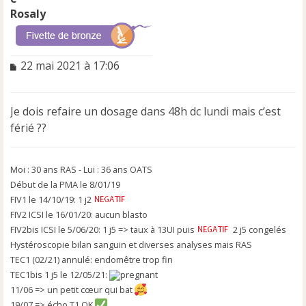
Rosaly
M
22 mai 2021 à 17:06
e
s
s
Je dois refaire un dosage dans 48h dc lundi mais c’est
a
férié ??
g
e
n
o
Moi : 30 ans RAS - Lui : 36 ans OATS
n
Début de la PMA le 8/01/19
l
FIV1 le 14/10/19: 1 j2
u
FIV2 ICSI le 16/01/20: aucun blasto
FIV2bis ICSI le 5/06/20: 1 j5 => taux à 13UI puis
2 j5 congelés
Hystéroscopie bilan sanguin et diverses analyses mais RAS
TEC1 (02/21) annulé: endomêtre trop fin
TEC1bis 1 j5 le 12/05/21:
11/06 => un petit cœur qui bat
19/07 => écho T1 OK