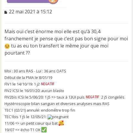
M
22 mai 2021 à 15:12
e
s
s
Mais oui c’est énorme moi elle est qu’à 30,4
a
franchement je pense que c’est pas bon signe pour moi
g
e
tu as eu ton transfert le même jour que moi
n
pourtant ??
o
n
l
Moi : 30 ans RAS - Lui : 36 ans OATS
u
Début de la PMA le 8/01/19
FIV1 le 14/10/19: 1 j2
FIV2 ICSI le 16/01/20: aucun blasto
FIV2bis ICSI le 5/06/20: 1 j5 => taux à 13UI puis
2 j5 congelés
Hystéroscopie bilan sanguin et diverses analyses mais RAS
TEC1 (02/21) annulé: endomêtre trop fin
TEC1bis 1 j5 le 12/05/21:
11/06 => un petit cœur qui bat
19/07 => écho T1 OK