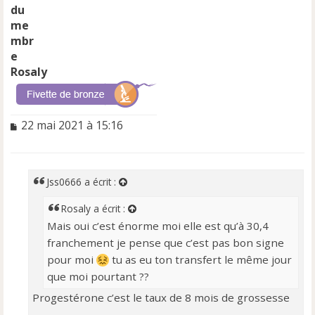
Rosaly
M
22 mai 2021 à 15:16
e
s
s
a
Jss0666
a écrit :
g
e
Rosaly
a écrit :
n
Mais oui c’est énorme moi elle est qu’à 30,4
o
franchement je pense que c’est pas bon signe
n
l
pour moi
tu as eu ton transfert le même jour
u
que moi pourtant ??
Progestérone c’est le taux de 8 mois de grossesse
….