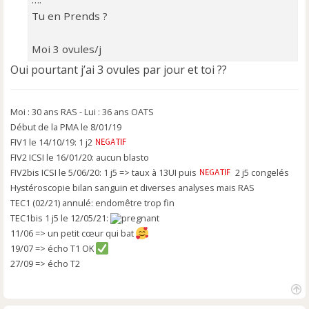
Tu en Prends ?
Moi 3 ovules/j
Oui pourtant j’ai 3 ovules par jour et toi ??
Moi : 30 ans RAS - Lui : 36 ans OATS
Début de la PMA le 8/01/19
FIV1 le 14/10/19: 1 j2
FIV2 ICSI le 16/01/20: aucun blasto
FIV2bis ICSI le 5/06/20: 1 j5 => taux à 13UI puis
2 j5 congelés
Hystéroscopie bilan sanguin et diverses analyses mais RAS
TEC1 (02/21) annulé: endomêtre trop fin
TEC1bis 1 j5 le 12/05/21:
11/06 => un petit cœur qui bat
19/07 => écho T1 OK
27/09 => écho T2
H