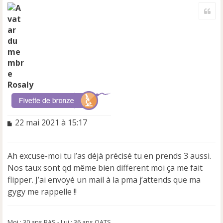
a
Cite
u
t
Rosaly
M
22 mai 2021 à 15:17
e
s
s
Ah excuse-moi tu l’as déjà précisé tu en prends 3 aussi.
a
Nos taux sont qd même bien different moi ça me fait
g
e
flipper. J’ai envoyé un mail à la pma j’attends que ma
n
gygy me rappelle !!
o
n
l
Moi : 30 ans RAS - Lui : 36 ans OATS