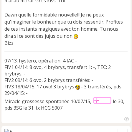
mal au moral. Gros kiss. Toi
Dawn quelle formidable nouvelle!!! Je ne peux
qu'imaginer le bonheur que tu dois ressentir. Profites
de ces instants magiques avec ton homme. Tu nous
dira si ce sont des jujus ou non
Bizz
07/13: hystero, opération, 4 IAC -
FIV1 04/14: 8 ovo, 4 brybrys, transfert 1: -, TEC: 2
brybrys: -
FIV2 09/14: 6 ovo, 2 brybrys transférés: -
FIV3 18/04/15: 17 ovo! 3 brybrys
- 3 transférés, pds
29/04/15: -
Miracle grossesse spontanée 10/07/15,
le 30,
pds 3SG le 31: tx HCG 5007
H
a
Cite