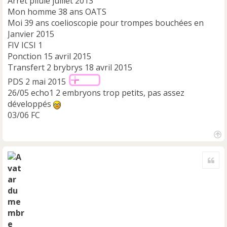
Arrêt pilule juillet 2013
Mon homme 38 ans OATS
Moi 39 ans coelioscopie pour trompes bouchées en
Janvier 2015
FIV ICSI 1
Ponction 15 avril 2015
Transfert 2 brybrys 18 avril 2015
PDS 2 mai 2015
26/05 echo1 2 embryons trop petits, pas assez
développés
03/06 FC
H
a
Cite
u
t