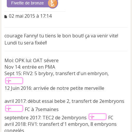
M
02 mai 2015 à 17:14
e
s
s
courage Fanny! tu tiens le bon bout! ça va venir vite!
a
Lundi tu sera fixée!!
g
e
n
Moi: OPK lui: OAT sévere
o
n
Nov 14: entrée en PMA
l
Sept 15: FIV2: 5 brybry, transfert d'un embryon,
u
12 Juin 2016: arrivée de notre petite merveille
avril 2017: début essai bebe 2, transfert de 2embryons
FC à 7semaines
septembre 2017: TEC2 de 2embryons
FC
avril 2018: FIV1: transfert d'1 embryon, 8 embryons
congelés