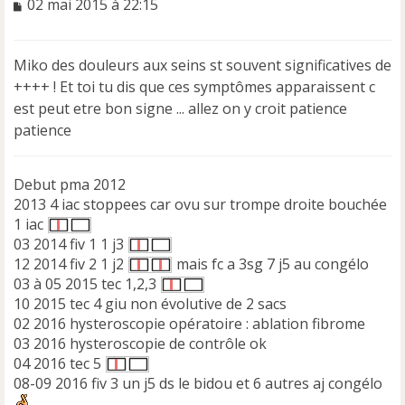
M
02 mai 2015 à 22:15
e
s
s
Miko des douleurs aux seins st souvent significatives de
a
++++ ! Et toi tu dis que ces symptômes apparaissent c
g
e
est peut etre bon signe ... allez on y croit patience
n
patience
o
n
l
Debut pma 2012
u
2013 4 iac stoppees car ovu sur trompe droite bouchée
1 iac
03 2014 fiv 1 1 j3
12 2014 fiv 2 1 j2
mais fc a 3sg 7 j5 au congélo
03 à 05 2015 tec 1,2,3
10 2015 tec 4 giu non évolutive de 2 sacs
02 2016 hysteroscopie opératoire : ablation fibrome
03 2016 hysteroscopie de contrôle ok
04 2016 tec 5
08-09 2016 fiv 3 un j5 ds le bidou et 6 autres aj congélo