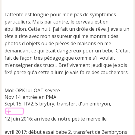
s
s
l'attente est longue pour moi!! pas de symptômes
a
particuliers. Mais par contre, le cerveau est en
g
e
ébullition. Cette nuit, j'ai fait un drôle de rêve. J'avais un
n
tête a tête avec mon assureur qui me montrait des
o
photos d'objets ou de pièces de maisons en me
n
demandant ce qui était dangereux pour un bebe. C'était
l
u
fait de façon très pédagogique comme s'il voulait
m'enseigner des trucs... Bref vivement jeudi que je sois
fixé parce qu'a cette allure je vais faire des cauchemars.
Moi: OPK lui: OAT sévere
Nov 14: entrée en PMA
Sept 15: FIV2: 5 brybry, transfert d'un embryon,
12 Juin 2016: arrivée de notre petite merveille
avril 2017: début essai bebe 2, transfert de 2embryons