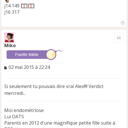
j14 149
j16 317
H
a
Cite
u
t
Miko
M
02 mai 2015 à 22:24
e
s
s
Si seulement tu pouvais dire vrai Alex!!!! Verdict
a
mercredi...
g
e
n
Moi endométriose
o
n
Lui OATS
l
Parents en 2012 d'une magnifique petite fille suite à
u