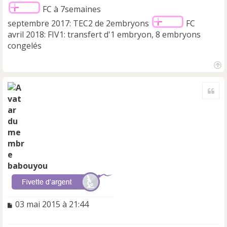
FC à 7semaines
septembre 2017: TEC2 de 2embryons
FC
avril 2018: FIV1: transfert d'1 embryon, 8 embryons
congelés
H
a
Cite
u
t
babouyou
M
03 mai 2015 à 21:44
e
s