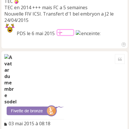
TEC
TEC en 2014 +++ mais FC a 5 semaines
Nouvelle FIV ICSI. Transfert d'1 bel embryon a J2 le
24/04/2015
PDS le 6 mai 2015
H
a
Cite
u
t
sodel
M
03 mai 2015 à 08:18
e