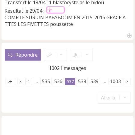
Transfert le 18/04 : 1 blastocyste ds le bidou
Résultat le 29/04 :
COMPTE SUR UN BABYBOOM EN 2015-2016 GRACE A
TTES LES FIVETTES poussette
H
a
u
Répondre
t
10021 messages
1
535
536
538
539
1003
…
537
…
Aller à