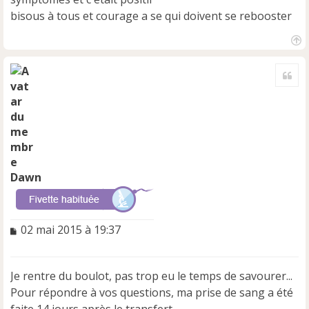
bisous à tous et courage a se qui doivent se rebooster
H
a
Cite
u
t
Dawn
M
02 mai 2015 à 19:37
e
s
s
Je rentre du boulot, pas trop eu le temps de savourer...
a
Pour répondre à vos questions, ma prise de sang a été
g
e
faite 14 jours après le transfert.