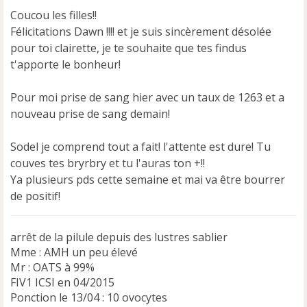
s
Coucou les filles!!
a
Félicitations Dawn !!!! et je suis sincèrement désolée
g
e
pour toi clairette, je te souhaite que tes findus
n
t'apporte le bonheur!
o
n
Pour moi prise de sang hier avec un taux de 1263 et a
l
u
nouveau prise de sang demain!
Sodel je comprend tout a fait! l'attente est dure! Tu
couves tes bryrbry et tu l'auras ton +!!
Ya plusieurs pds cette semaine et mai va être bourrer
de positif!
arrêt de la pilule depuis des lustres sablier
Mme : AMH un peu élevé
Mr : OATS à 99%
FIV1 ICSI en 04/2015
Ponction le 13/04 : 10 ovocytes