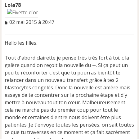
Lola78
M
02 mai 2015 à 20:47
e
s
s
Hello les filles,
a
g
e
Tout d'abord clairette je pense très très fort à toi, c la
n
galère quand on reçoit la nouvelle du --. Si ça peut un
o
peu te réconforter c'est que tu pourras bientôt te
n
relancer dans un nouveau transfert grâce à tes 2
l
u
blastocytes congelés. Donc la nouvelle est amère mais
essaye de te concentrer sur la prochaine étape et d'y
mettre à nouveau tout ton cœur. Malheureusement
cela ne marche pas du premier coup pour tout le
monde et certaines d'entre nous doivent être plus
patientes. Je t'envoye toutes les pensées, on sait toutes
ce que tu traverses en ce moment et ça fait sacrément