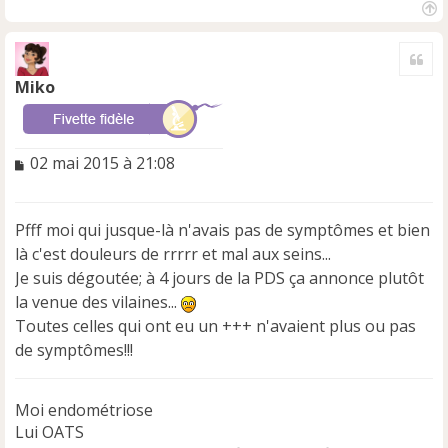
H
a
Cite
u
t
Miko
M
02 mai 2015 à 21:08
e
s
s
Pfff moi qui jusque-là n'avais pas de symptômes et bien
a
là c'est douleurs de rrrrr et mal aux seins...
g
e
Je suis dégoutée; à 4 jours de la PDS ça annonce plutôt
n
la venue des vilaines...
o
Toutes celles qui ont eu un +++ n'avaient plus ou pas
n
de symptômes!!!
l
u
Moi endométriose
Lui OATS