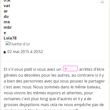
u
t
Lola78
M
02 mai 2015 à 20:52
e
s
s
Et s'il vous plaît si vous avez un
arrêtez d'être
a
g
gênées ou désolées pour les autres, au contraire si il y
e
a bien des personnes avec qui vous pouvez le partager
n
c'est avec nous. Nous sommes dans le même bateau,
o
nous vivons les mêmes espoirs et attentes, pour
n
l
certaines c'est plus long que d'autres et il y a de
u
grosses deçeptions mais cela ne nous empêche pas de