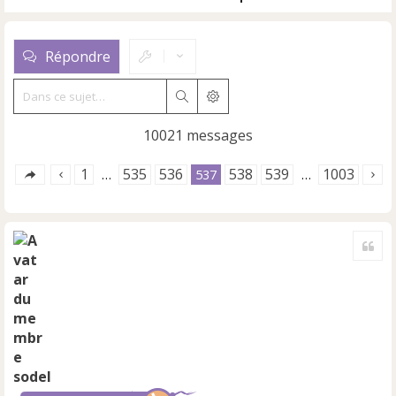
Répondre
Rechercher
Recherche avancée
10021 messages
1
535
536
538
539
1003
…
537
…
Cite
sodel