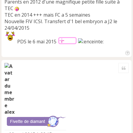
Parents en 2012 d'une magnifique petite fille suite à
TEC
TEC en 2014 +++ mais FC a 5 semaines
Nouvelle FIV ICSI. Transfert d'1 bel embryon a J2 le
24/04/2015
PDS le 6 mai 2015
H
a
Cite
u
t
alex