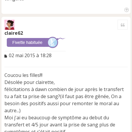
H
a
Cite
u
t
claire62
M
02 mai 2015 à 18:28
e
s
s
Coucou les filles!!!
a
Désolée pour clairette,
g
e
félicitations à dawn combien de jour après le transfert
n
tu a fait ta prise de sang?(il faut pas être gênée, On a
o
besoin des positifs aussi pour remonter le moral au
n
autre...)
l
u
Moi j'ai eu beaucoup de symptôme au debut du
transfert et 4/5 jour avant la prise de sang plus de
symptômes et c'était positif