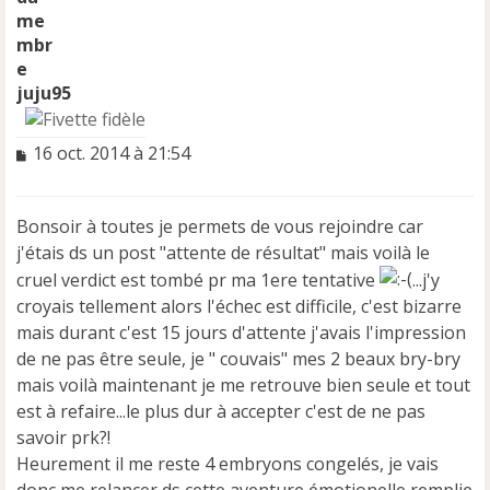
juju95
M
16 oct. 2014 à 21:54
e
s
s
Bonsoir à toutes je permets de vous rejoindre car
a
j'étais ds un post "attente de résultat" mais voilà le
g
e
cruel verdict est tombé pr ma 1ere tentative
...j'y
n
croyais tellement alors l'échec est difficile, c'est bizarre
o
mais durant c'est 15 jours d'attente j'avais l'impression
n
de ne pas être seule, je " couvais" mes 2 beaux bry-bry
l
u
mais voilà maintenant je me retrouve bien seule et tout
est à refaire...le plus dur à accepter c'est de ne pas
savoir prk?!
Heurement il me reste 4 embryons congelés, je vais