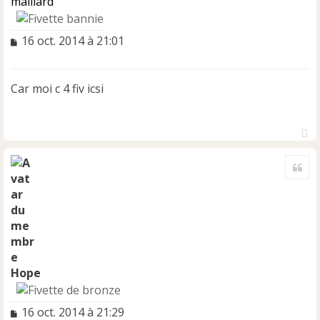
maillard
M
16 oct. 2014 à 21:01
e
s
s
Car moi c 4 fiv icsi
a
g
e
n
H
o
a
n
Cite
u
l
t
u
Hope
M
16 oct. 2014 à 21:29