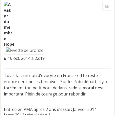
a
Cite
u
t
Hope
M
16 oct. 2014 à 22:19
e
s
s
Tu as fait un don d'ovocyte en France ? Il te reste
a
encore deux belles tentaives. Sur les 6 du départ, il y a
g
e
forcément ton petit bout dedans. rade le moral c est
n
important. Plein de courage pour rebondir
o
n
l
Entrée en PMA après 2 ans d'essai : Janvier 2014
u