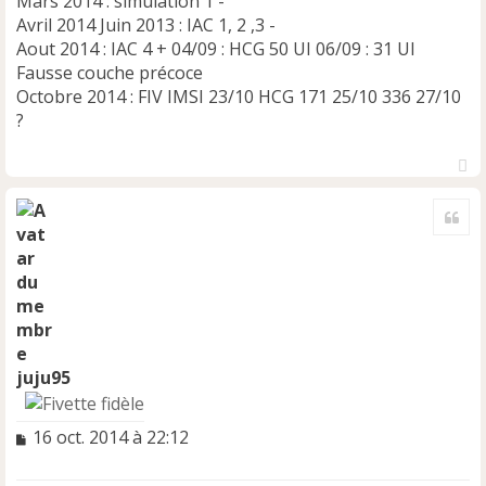
Mars 2014 : simulation 1 -
Avril 2014 Juin 2013 : IAC 1, 2 ,3 -
Aout 2014 : IAC 4 + 04/09 : HCG 50 UI 06/09 : 31 UI
Fausse couche précoce
Octobre 2014 : FIV IMSI 23/10 HCG 171 25/10 336 27/10
?
H
a
Cite
u
t
juju95
M
16 oct. 2014 à 22:12
e
s