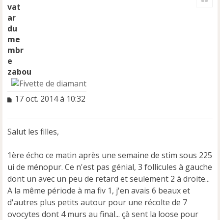
u
t
zabou
M
17 oct. 2014 à 10:32
e
s
s
Salut les filles,
a
g
e
1ère écho ce matin après une semaine de stim sous 225
n
ui de ménopur. Ce n'est pas génial, 3 follicules à gauche
o
dont un avec un peu de retard et seulement 2 à droite...
n
A la même période à ma fiv 1, j'en avais 6 beaux et
l
u
d'autres plus petits autour pour une récolte de 7
ovocytes dont 4 murs au final... çà sent la loose pour