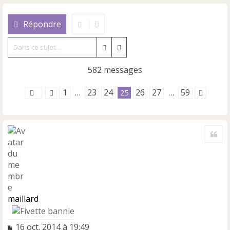
Répondre
Rechercher
Recherche avancée
582 messages
1
23
24
26
27
59
…
25
…
Cite
maillard
M
16 oct. 2014 à 19:49