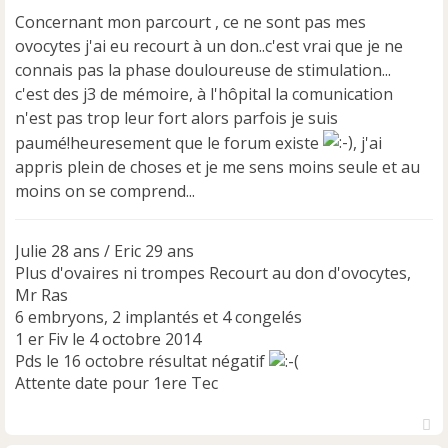
s
Concernant mon parcourt , ce ne sont pas mes
a
ovocytes j'ai eu recourt à un don..c'est vrai que je ne
g
e
connais pas la phase douloureuse de stimulation...
n
c'est des j3 de mémoire, à l'hôpital la comunication
o
n'est pas trop leur fort alors parfois je suis
n
paumé!heuresement que le forum existe
, j'ai
l
u
appris plein de choses et je me sens moins seule et au
moins on se comprend...
Julie 28 ans / Eric 29 ans
Plus d'ovaires ni trompes Recourt au don d'ovocytes,
Mr Ras
6 embryons, 2 implantés et 4 congelés
1 er Fiv le 4 octobre 2014
Pds le 16 octobre résultat négatif
Attente date pour 1ere Tec
H