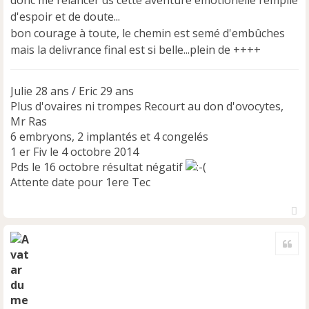
donc me relancer ds cette aventure émotionelle remplie
d'espoir et de doute...
bon courage à toute, le chemin est semé d'embûches
mais la delivrance final est si belle...plein de ++++
Julie 28 ans / Eric 29 ans
Plus d'ovaires ni trompes Recourt au don d'ovocytes,
Mr Ras
6 embryons, 2 implantés et 4 congelés
1 er Fiv le 4 octobre 2014
Pds le 16 octobre résultat négatif
Attente date pour 1ere Tec
H
a
Cite
u
t