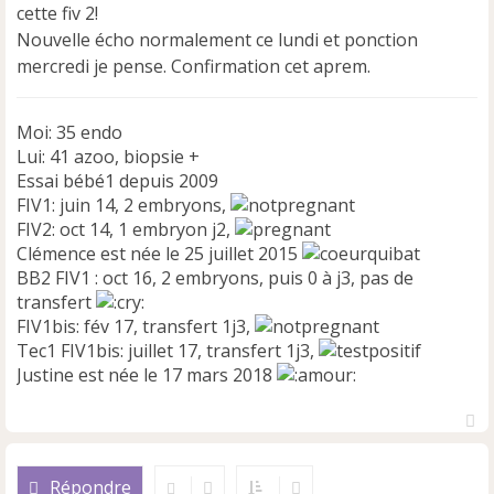
cette fiv 2!
Nouvelle écho normalement ce lundi et ponction
mercredi je pense. Confirmation cet aprem.
Moi: 35 endo
Lui: 41 azoo, biopsie +
Essai bébé1 depuis 2009
FIV1: juin 14, 2 embryons,
FIV2: oct 14, 1 embryon j2,
Clémence est née le 25 juillet 2015
BB2 FIV1 : oct 16, 2 embryons, puis 0 à j3, pas de
transfert
FIV1bis: fév 17, transfert 1j3,
Tec1 FIV1bis: juillet 17, transfert 1j3,
Justine est née le 17 mars 2018
H
a
u
Répondre