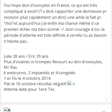
s
Oui hope don d'ovocytes en France, ce qui est très
a
compliqué à avoir! (Tu dois rapporter une donneuse pr
g
e
recevoir plus rapidement un don) une amie la fait pr
n
"moi"et aujourd'hui j'ai enfin ma chance même si ce
o
premier échec ma bien sonné :-/...bon courage à toi, la
n
période d'attente est très difficile à vivre!si tu as besoin
l
u
n'hésite pas...
Julie 28 ans / Eric 29 ans
Plus d'ovaires ni trompes Recourt au don d'ovocytes,
Mr Ras
6 embryons, 2 implantés et 4 congelés
1 er Fiv le 4 octobre 2014
Pds le 16 octobre résultat négatif
Attente date pour 1ere Tec
H
a
Cite