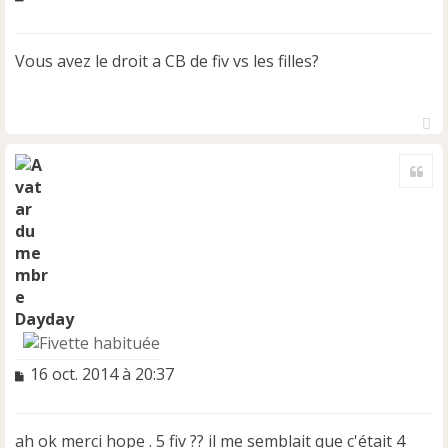
e
s
s
Vous avez le droit a CB de fiv vs les filles?
a
g
e
n
H
o
a
n
Cite
u
l
t
u
Dayday
M
16 oct. 2014 à 20:37
e
s
s
ah ok merci hope . 5 fiv ?? il me semblait que c'était 4