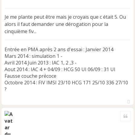
e
s
s
Je me plante peut être mais je croyais que c était 5. Ou
a
alors il faut demander une dérogation pour la
g
e
cinquième fiv...
n
o
n
Entrée en PMA après 2 ans d'essai : Janvier 2014
l
Mars 2014 : simulation 1 -
u
Avril 2014 Juin 2013 : IAC 1, 2 ,3 -
Aout 2014 : IAC 4 + 04/09 : HCG 50 UI 06/09 : 31 UI
Fausse couche précoce
Octobre 2014 : FIV IMSI 23/10 HCG 171 25/10 336 27/10
?
H
a
Cite
u
t