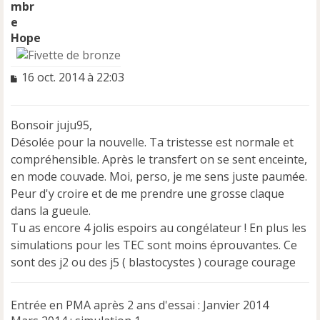
Hope
M
16 oct. 2014 à 22:03
e
s
s
Bonsoir juju95,
a
Désolée pour la nouvelle. Ta tristesse est normale et
g
e
compréhensible. Après le transfert on se sent enceinte,
n
en mode couvade. Moi, perso, je me sens juste paumée.
o
Peur d'y croire et de me prendre une grosse claque
n
dans la gueule.
l
u
Tu as encore 4 jolis espoirs au congélateur ! En plus les
simulations pour les TEC sont moins éprouvantes. Ce
sont des j2 ou des j5 ( blastocystes ) courage courage
Entrée en PMA après 2 ans d'essai : Janvier 2014