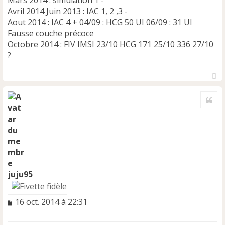
Mars 2014 : simulation 1 -
Avril 2014 Juin 2013 : IAC 1, 2 ,3 -
Aout 2014 : IAC 4 + 04/09 : HCG 50 UI 06/09 : 31 UI
Fausse couche précoce
Octobre 2014 : FIV IMSI 23/10 HCG 171 25/10 336 27/10
?
H
a
Cite
u
t
juju95
M
16 oct. 2014 à 22:31
e
s