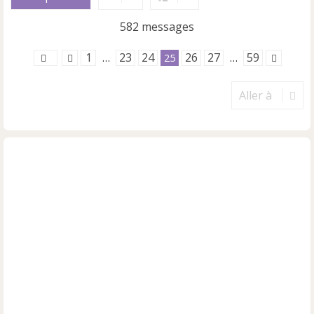
t
582 messages
1
23
24
26
27
59
…
25
…
Aller à