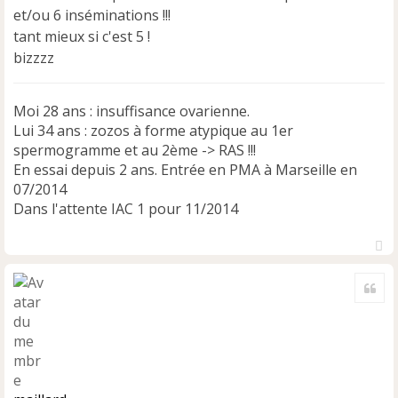
a
et/ou 6 inséminations !!!
g
e
tant mieux si c'est 5 !
n
bizzzz
o
n
l
Moi 28 ans : insuffisance ovarienne.
u
Lui 34 ans : zozos à forme atypique au 1er
spermogramme et au 2ème -> RAS !!!
En essai depuis 2 ans. Entrée en PMA à Marseille en
07/2014
Dans l'attente IAC 1 pour 11/2014
H
a
Cite
u
t