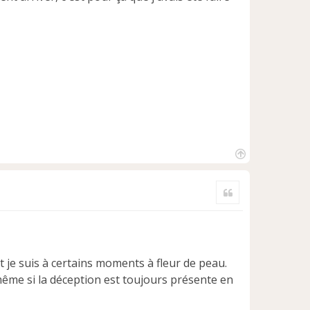
H
a
Citer
u
t
et je suis à certains moments à fleur de peau.
ême si la déception est toujours présente en