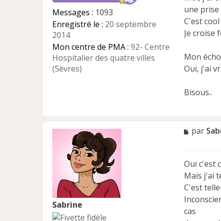
n
une prise
Messages :
1093
o
C'est coo
Enregistré le :
20 septembre
n
Je croise 
l
2014
u
Mon centre de PMA :
92- Centre
Mon écho e
Hospitalier des quatre villes
(Sèvres)
Oui, j'ai 
Bisous..
M
par
Sab
e
s
s
Oui c'est 
a
Mais j'ai 
g
e
C'est tell
n
Inconscie
Sabrine
o
cas
n