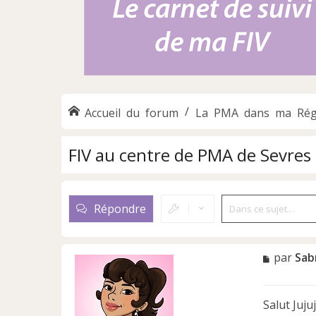
Accueil du forum
La PMA dans ma Rég
FIV au centre de PMA de Sevres
Répondre
M
par
Sab
e
s
s
Salut Juju
a