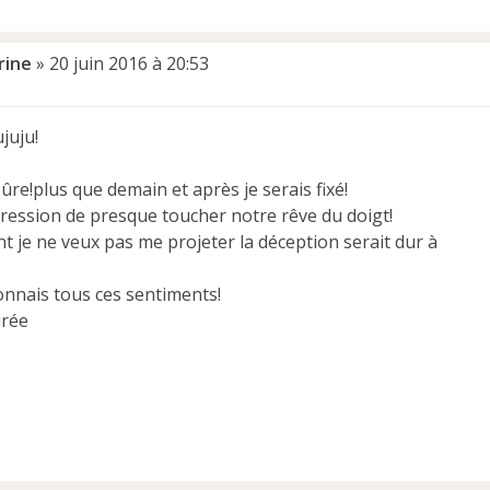
rine
»
20 juin 2016 à 20:53
juju!
sûre!plus que demain et après je serais fixé!
pression de presque toucher notre rêve du doigt!
t je ne veux pas me projeter la déception serait dur à
onnais tous ces sentiments!
irée