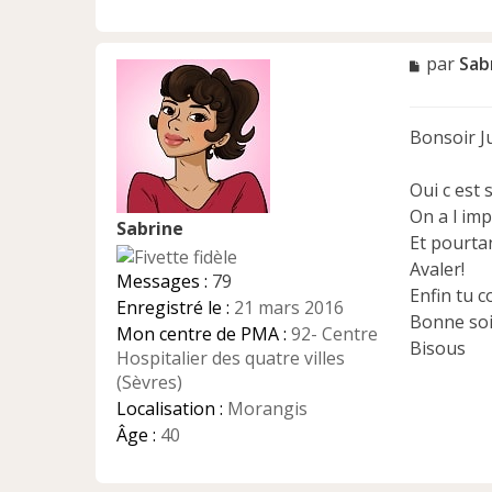
M
par
Sab
e
s
s
Bonsoir Ju
a
g
e
Oui c est 
n
On a l im
Sabrine
o
Et pourtan
n
Avaler!
l
Messages :
79
u
Enfin tu c
Enregistré le :
21 mars 2016
Bonne so
Mon centre de PMA :
92- Centre
Bisous
Hospitalier des quatre villes
(Sèvres)
Localisation :
Morangis
Âge :
40