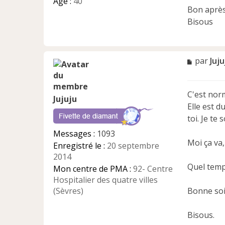
Âge :
40
Bon après
Bisous
M
par
Juju
e
s
s
C'est norm
a
Jujuju
Elle est d
g
e
toi. Je te
n
Messages :
1093
o
Moi ça va,
Enregistré le :
20 septembre
n
l
2014
u
Quel temps
Mon centre de PMA :
92- Centre
Hospitalier des quatre villes
(Sèvres)
Bonne soi
Bisous.