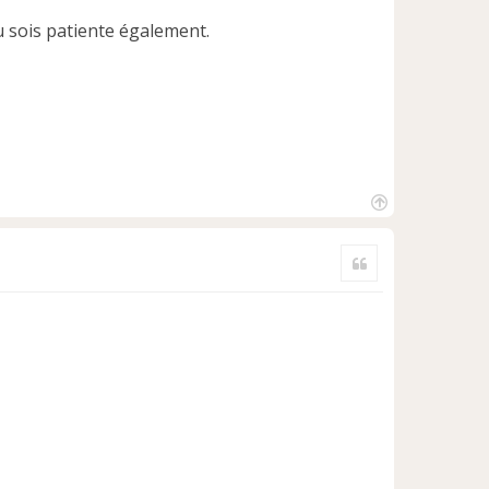
tu sois patiente également.
H
a
Citer
u
t