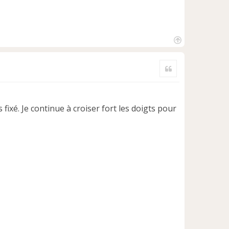
H
a
Citer
u
t
 fixé. Je continue à croiser fort les doigts pour