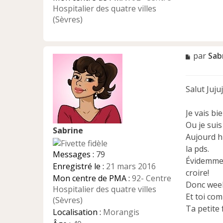
Hospitalier des quatre villes
(Sèvres)
M
par
Sab
e
s
s
Salut Jujuj
a
g
e
Je vais bi
n
Ou je suis
Sabrine
o
Aujourd h
n
la pds.
l
Messages :
79
u
Évidemment
Enregistré le :
21 mars 2016
croire!
Mon centre de PMA :
92- Centre
Donc week
Hospitalier des quatre villes
Et toi co
(Sèvres)
Ta petite 
Localisation :
Morangis