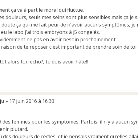
nt ça va à part le moral qui fluctue.
es douleurs, seuls mes seins sont plus sensibles mais ça je 
s doute ça qui me fait peur de n'avoir aucuns symptômes, je 
ai eu le labo j'ai trois embryons à j5 congelés.
évidemment ne pas en avoir besoin prochainement.
 raison de te reposer c'est important de prendre soin de toi
tôt alors ton écho?, tu dois avoir hâte!!
ju
»
17 juin 2016 à 16:30
 des femmes pour les symptomes. Parfois, il n'y a aucun s
enir plutard.
eu des douleurs de régles, et je pensais vraiment qu'elles allai