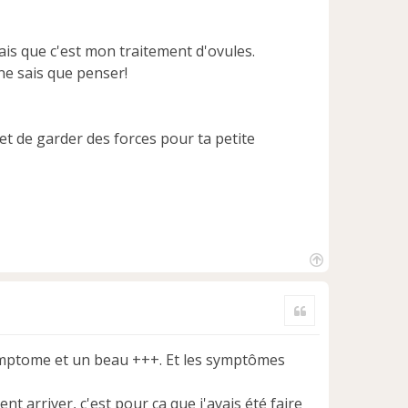
sais que c'est mon traitement d'ovules.
ne sais que penser!
 et de garder des forces pour ta petite
H
a
Citer
u
t
ymptome et un beau +++. Et les symptômes
ent arriver, c'est pour ça que j'avais été faire