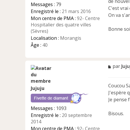
de nouvel
l
Messages :
79
u
C'est vrai
Enregistré le :
21 mars 2016
On va s'a
Mon centre de PMA :
92- Centre
Hospitalier des quatre villes
Bonne so
(Sèvres)
Localisation :
Morangis
Âge :
40
M
par
Juju
e
s
s
Coucou Sa
a
Jujuju
J'espère 
g
e
Je pense f
n
Messages :
1093
o
Bisous.
Enregistré le :
20 septembre
n
l
2014
u
Mon centre de PMA :
92- Centre