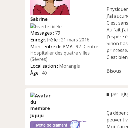
g
e
Physiqueme
n
J'ai aucun
Sabrine
o
C'est san
n
Au fait j'
l
Messages :
79
u
J'espère 
Enregistré le :
21 mars 2016
Sinon t'as
Mon centre de PMA :
92- Centre
princesse.
Hospitalier des quatre villes
C'est bien
(Sèvres)
Localisation :
Morangis
Bisous
Âge :
40
M
par
Juju
e
s
s
Ça dépend
a
Jujuju
peuvent v
g
e
Moi, j'ai 