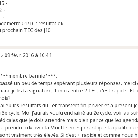
15 -
: -
:-
ndomètre 01/16 : resultat ok
u prochain TEC des j10
»
09 févr. 2016 à 10:44
****membre bannie****,
é passé un peu de temps espérant plusieurs réponses, merci de
uand je lis ta signature, 1 mois entre 2 TEC, c'est rapide ! Et 
mois?
ai eu les résultats du 1er transfert fin janvier et à présent 
3e cycle. Moi j'aurais voulu enchainé au 2e cycle, voir au sui
dicales que je dois attendre mais bien par ce que les agendas
nc prendre rdv avec la Muette en espérant que la qualité du 
sont vraiment très élevés. Si c'est + rapide et comme nous 