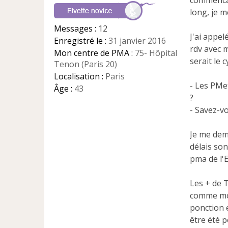
commencais
n
long, je m
l
u
Messages :
12
J'ai appe
Enregistré le :
31 janvier 2016
rdv avec m
Mon centre de PMA :
75- Hôpital
serait le c
Tenon (Paris 20)
Localisation :
Paris
- Les PMe
Âge :
43
?
- Savez-v
Je me dema
délais son
pma de l'E
Les + de T
comme moi 
ponction e
être été p