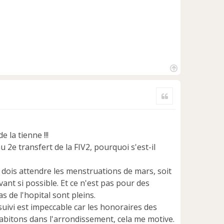
H
a
Citer
u
t
 la tienne !!!
au 2e transfert de la FIV2, pourquoi s'est-il
je dois attendre les menstruations de mars, soit
vant si possible. Et ce n'est pas pour des
 de l'hopital sont pleins.
suivi est impeccable car les honoraires des
habitons dans l'arrondissement, cela me motive.