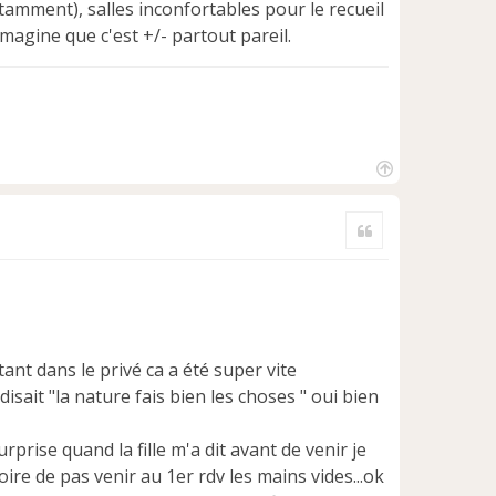
otamment), salles inconfortables pour le recueil
magine que c'est +/- partout pareil.
H
a
Citer
u
t
tant dans le privé ca a été super vite
sait "la nature fais bien les choses " oui bien
urprise quand la fille m'a dit avant de venir je
ire de pas venir au 1er rdv les mains vides...ok