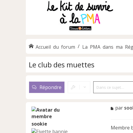
Accueil du forum
La PMA dans ma Rég
Le club des muettes
Répondre
M
par
soo
e
s
sookie
s
Membre ba
a