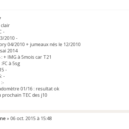
7
clair
C -
03/2010 -
bry 04/2010 + jumeaux nés le 12/2010
ssai 2014
 : + IMG à 5mois car T21
 :FC à 5sg
15 -
: -
:-
ndomètre 01/16 : resultat ok
u prochain TEC des j10
ine
»
06 oct. 2015 à 15:48