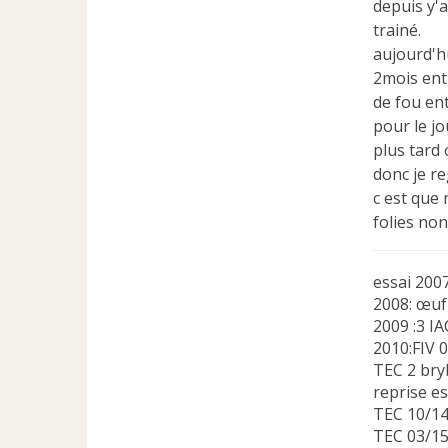
depuis y'a
trainé.
aujourd'hu
2mois entr
de fou ent
pour le j
plus tard
donc je re
c est que 
folies non
essai 200
2008: œuf 
2009 :3 IA
2010:FIV 
TEC 2 bry
reprise e
TEC 10/14
TEC 03/15