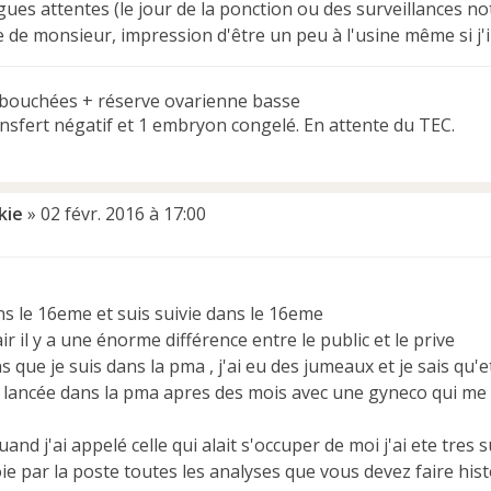
ngues attentes (le jour de la ponction ou des surveillances n
de monsieur, impression d'être un peu à l'usine même si j'i
ouchées + réserve ovarienne basse
ansfert négatif et 1 embryon congelé. En attente du TEC.
kie
»
02 févr. 2016 à 17:00
ns le 16eme et suis suivie dans le 16eme
ir il y a une énorme différence entre le public et le prive
ns que je suis dans la pma , j'ai eu des jumeaux et je sais qu'e
 lancée dans la pma apres des mois avec une gyneco qui me di
and j'ai appelé celle qui alait s'occuper de moi j'ai ete tres s
e par la poste toutes les analyses que vous devez faire histo