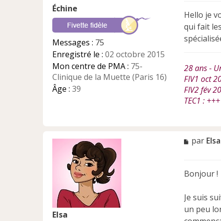
s
Échine
s
Hello je v
a
qui fait 
g
e
spécialisé
Messages :
75
n
Enregistré le :
02 octobre 2015
o
n
Mon centre de PMA :
75-
28 ans - U
l
Clinique de la Muette (Paris 16)
FIV1 oct 20
u
Âge :
39
FIV2 fév 2
TEC1 : +++
M
par
Elsa
e
s
s
Bonjour !
a
g
e
Je suis su
n
un peu lon
Elsa
o