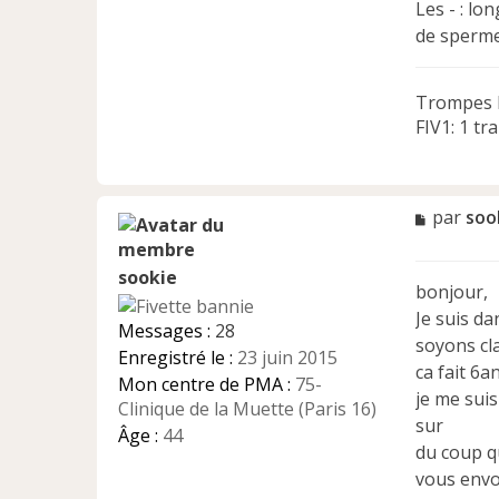
Les - : lo
de sperme 
Trompes b
FIV1: 1 tr
M
par
soo
e
s
sookie
s
bonjour,
a
Je suis da
g
Messages :
28
e
soyons cla
Enregistré le :
23 juin 2015
n
ca fait 6a
Mon centre de PMA :
75-
o
je me suis
n
Clinique de la Muette (Paris 16)
sur
l
Âge :
44
u
du coup qu
vous envoi