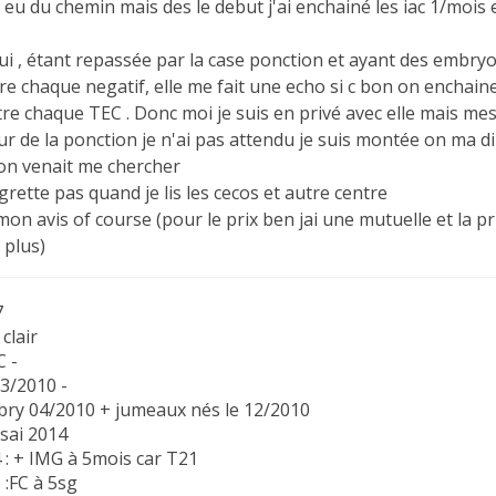
 eu du chemin mais des le debut j'ai enchainé les iac 1/mois e
i , étant repassée par la case ponction et ayant des embryo
e chaque negatif, elle me fait une echo si c bon on enchaine 
re chaque TEC . Donc moi je suis en privé avec elle mais mes 
our de la ponction je n'ai pas attendu je suis montée on ma 
 on venait me chercher
grette pas quand je lis les cecos et autre centre
mon avis of course (pour le prix ben jai une mutuelle et la 
 plus)
7
clair
C -
03/2010 -
bry 04/2010 + jumeaux nés le 12/2010
ssai 2014
 : + IMG à 5mois car T21
 :FC à 5sg