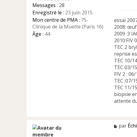
g
Messages :
28
e
Enregistré le :
23 juin 2015
n
Mon centre de PMA :
75-
essai 200
o
n
Clinique de la Muette (Paris 16)
2008: œuf 
l
2009 :3 IA
Âge :
44
u
2010:FIV 
TEC 2 bry
reprise e
TEC 10/14
TEC 03/15
FIV 2 : 06/
TEC :07/15
TEC 11/15 
biopsie e
attente d
M
par
Éch
e