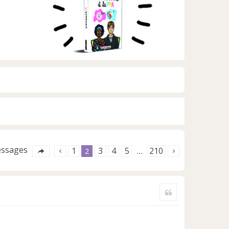
essages
1
3
4
5
210
2
…
Citer