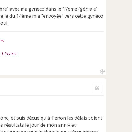
tobre) avec ma gyneco dans le 17eme (géniale)
tuelle du 14ème m'a "envoyée" vers cette gynéco
oui !
ns.
 blastos.
H
a
Citer
u
t
donc) et suis décue qu'à Tenon les délais soient
es résultats le jour de mon anniv et