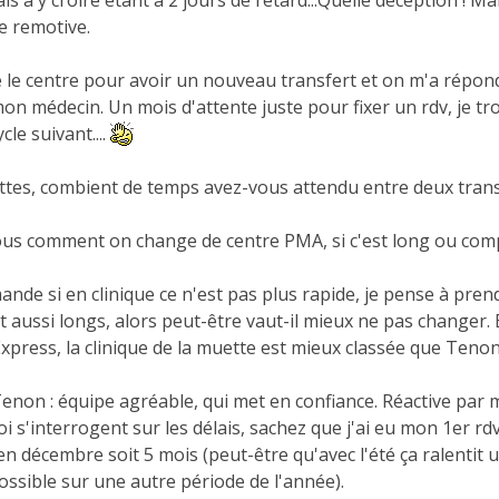
 à y croire étant à 2 jours de retard...Quelle déception ! 
e remotive.
lé le centre pour avoir un nouveau transfert et on m'a répo
on médecin. Un mois d'attente juste pour fixer un rdv, je tro
ycle suivant....
ttes, combient de temps avez-vous attendu entre deux transf
ous comment on change de centre PMA, si c'est long ou comp
nde si en clinique ce n'est pas plus rapide, je pense à prendr
t aussi longs, alors peut-être vaut-il mieux ne pas changer. 
xpress, la clinique de la muette est mieux classée que Tenon
enon : équipe agréable, qui met en confiance. Réactive par ma
s'interrogent sur les délais, sachez que j'ai eu mon 1er rdv à
n décembre soit 5 mois (peut-être qu'avec l'été ça ralentit 
ossible sur une autre période de l'année).