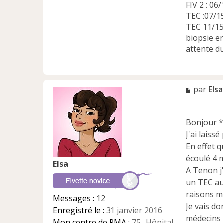
FIV 2 : 06/
TEC :07/15
TEC 11/15 
biopsie e
attente d
M
par
Elsa
e
s
s
Bonjour 
a
J'ai laiss
g
e
En effet q
n
écoulé 4 
Elsa
o
A Tenon j'
n
un TEC au 
l
u
raisons mé
Messages :
12
Je vais do
Enregistré le :
31 janvier 2016
médecins 
Mon centre de PMA :
75- Hôpital