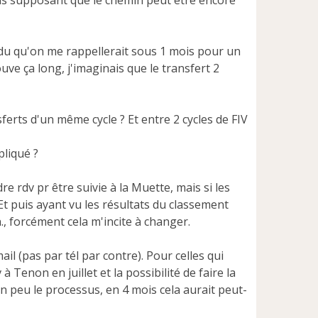
Mais supposant que le chemin peut être encore
ndu qu'on me rappellerait sous 1 mois pour un
uve ça long, j'imaginais que le transfert 2
erts d'un même cycle ? Et entre 2 cycles de FIV
liqué ?
e rdv pr être suivie à la Muette, mais si les
Et puis ayant vu les résultats du classement
., forcément cela m'incite à changer.
il (pas par tél par contre). Pour celles qui
 Tenon en juillet et la possibilité de faire la
un peu le processus, en 4 mois cela aurait peut-