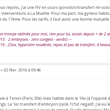
ous rejoins, j'ai une FIV en cours (ponction/transfert mi-oc
les interventions à La Muette. Pour ma part, ma gyneco habi
e du 17ème. Pour les tarifs, il faut avoir une bonne mutuelle 
ne trompe abîmée pour moi, rien pour lui, essais depuis + de 2 a
15 - 2 embryons - zero congelo - verdict ---
016 : 23ov, hyperstim modérée, repos et pas de transfert. 4 beaux
»
02 févr. 2016 à 09:46
ivie à Tenon (Paris 20e) mais habite dans le 16e (à l'opposé 
gs. Le 1er transfert d'embryon (cycle 1) fut négatif, j'ai eu l