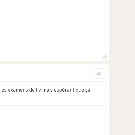
H
a
Citer
u
t
t les examens de fiv mais espérant que ça