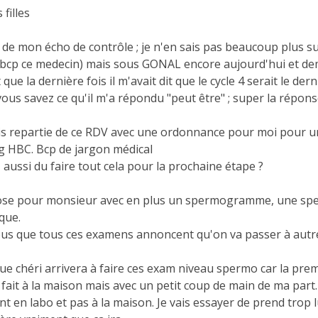
 filles
de mon écho de contrôle ; je n'en sais pas beaucoup plus sur 
 bcp ce medecin) mais sous GONAL encore aujourd'hui et de
it que la dernière fois il m'avait dit que le cycle 4 serait le de
 vous savez ce qu'il m'a répondu "peut être" ; super la réponse 
is repartie de ce RDV avec une ordonnance pour moi pour une 
g HBC. Bcp de jargon médical
aussi du faire tout cela pour la prochaine étape ?
e pour monsieur avec en plus un spermogramme, une spermo
que.
us que tous ces examens annoncent qu'on va passer à autr
ue chéri arrivera à faire ces exam niveau spermo car la premi
a fait à la maison mais avec un petit coup de main de ma part.
t en labo et pas à la maison. Je vais essayer de prend trop l