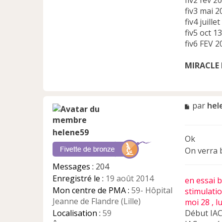
fiv2 fev 2
fiv3 mai 2
fiv4 juille
fiv5 oct 1
fiv6 FEV 2
MIRACLE 
M
par
hel
e
s
helene59
s
Ok
a
On verra 
g
e
Messages :
204
n
Enregistré le :
19 août 2014
en essai 
o
n
Mon centre de PMA :
59- Hôpital
stimulati
l
Jeanne de Flandre (Lille)
moi 28 , l
u
Localisation :
59
Début IAC