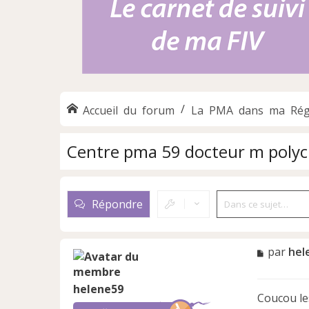
Accueil du forum
La PMA dans ma Rég
Centre pma 59 docteur m polycl
Répondre
M
par
hel
e
s
helene59
s
Coucou les
a