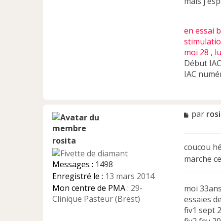
mais j'esp
en essai 
stimulati
moi 28 , l
Début IAC
IAC numér
M
par
ros
e
s
rosita
s
coucou hél
a
marche cet
g
Messages :
1498
e
Enregistré le :
13 mars 2014
n
Mon centre de PMA :
29-
moi 33ans
o
n
Clinique Pasteur (Brest)
essaies d
l
fiv1 sept
u