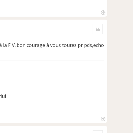
H
a
Citer
u
t
à la FIV..bon courage à vous toutes pr pds,echo
4ui
H
a