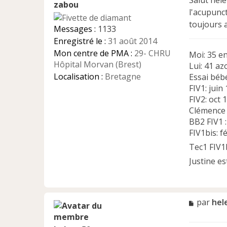
Salut hele
a
zabou
l'acupunct
g
e
toujours 
Messages :
1133
n
Enregistré le :
31 août 2014
o
n
Mon centre de PMA :
29- CHRU
Moi: 35 e
l
Hôpital Morvan (Brest)
Lui: 41 az
u
Localisation :
Bretagne
Essai béb
FIV1: juin
FIV2: oct 
Clémence e
BB2 FIV1 :
FIV1bis: f
Tec1 FIV1b
Justine e
M
par
hel
e
s