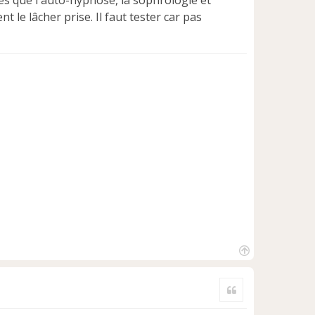
les que l'auto-hypnose, la sophrologie et
le lâcher prise. Il faut tester car pas
H
a
Citer
u
t