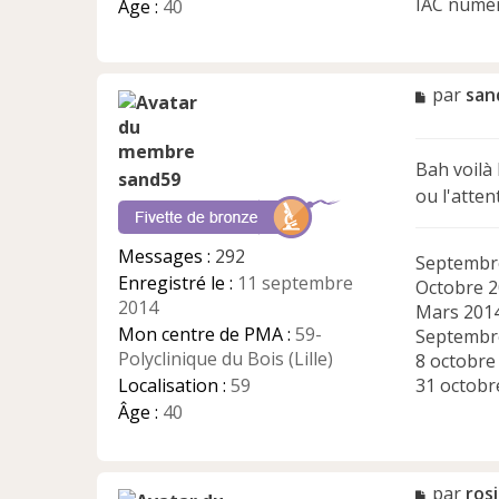
IAC numér
Âge :
40
M
par
san
e
s
s
Bah voilà 
a
sand59
ou l'atten
g
e
n
Messages :
292
Septembre
o
Enregistré le :
11 septembre
n
Octobre 2
l
2014
Mars 2014
u
Mon centre de PMA :
59-
Septembre
Polyclinique du Bois (Lille)
8 octobre 
Localisation :
59
31 octobr
Âge :
40
M
par
ros