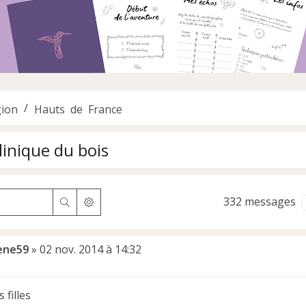
ion
Hauts de France
inique du bois
332 messages
Rechercher
Recherche avancée
ene59
»
02 nov. 2014 à 14:32
 filles