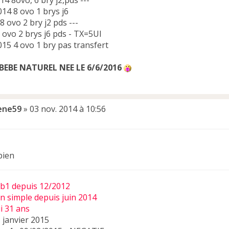
014 8ovo, 6 bry j2,pds ---
014 8 ovo 1 brys j6
t 8 ovo 2 bry j2 pds ---
3 ovo 2 brys j6 pds - TX=5UI
015 4 ovo 1 bry pas transfert
BEBE NATUREL NEE LE 6/6/2016
ene59
»
03 nov. 2014 à 10:56
bien
bb1 depuis 12/2012
on simple depuis juin 2014
ui 31 ans
 janvier 2015