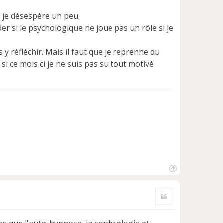
ù je désespère un peu.
r si le psychologique ne joue pas un rôle si je
 y réfléchir. Mais il faut que je reprenne du
si ce mois ci je ne suis pas su tout motivé
H
a
Citer
u
t