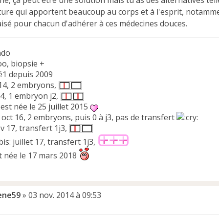
ne, ça peut être une solution mais tu as des alternatives tel
ure qui apportent beaucoup au corps et à l'esprit, notamment 
aisé pour chacun d'adhérer à ces médecines douces.
ndo
oo, biopsie +
é1 depuis 2009
 14, 2 embryons,
14, 1 embryon j2,
st née le 25 juillet 2015
 oct 16, 2 embryons, puis 0 à j3, pas de transfert
év 17, transfert 1j3,
is: juillet 17, transfert 1j3,
st née le 17 mars 2018
ene59
»
03 nov. 2014 à 09:53