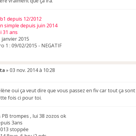
ère vraiment que ça ira.
bb1 depuis 12/2012
on simple depuis juin 2014
ui 31 ans
 janvier 2015
o 1 : 09/02/2015 - NEGATIF
ita
»
03 nov. 2014 à 10:28
ène oui ça veut dire que vous passez en fiv car tout ça son
te fois ci pour toi.
 PB trompes , lui 38 zozos ok
epuis 3ans
 2013 stoppée