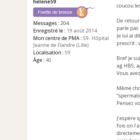
helene59
s
coucou les
a
g
e
De retour 
Messages :
204
n
parle pas
Enregistré le :
19 août 2014
o
Je lui ai d
n
Mon centre de PMA :
59- Hôpital
prescrit ;
l
Jeanne de Flandre (Lille)
u
Localisation :
59
Bref je su
Âge :
40
ag HBS, a
Vous avez 
Même chos
"spermati
Pensez vo
J'espère q
fois on l'
directemen