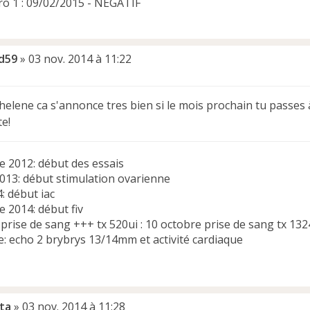
o 1 : 09/02/2015 - NEGATIF
d59
»
03 nov. 2014 à 11:22
helene ca s'annonce tres bien si le mois prochain tu passes 
te!
 2012: début des essais
013: début stimulation ovarienne
: début iac
 2014: début fiv
prise de sang +++ tx 520ui : 10 octobre prise de sang tx 132
e: echo 2 brybrys 13/14mm et activité cardiaque
ita
»
03 nov. 2014 à 11:28