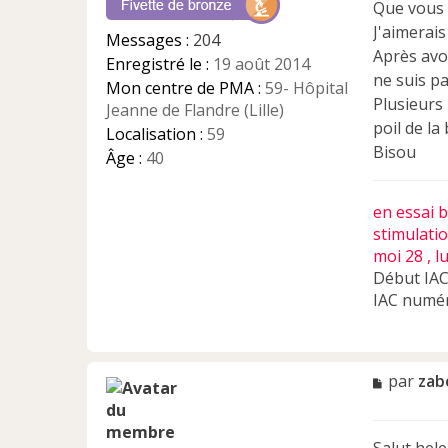
Que vous 
g
e
J'aimerai
Messages :
204
n
Après avo
Enregistré le :
19 août 2014
o
ne suis p
n
Mon centre de PMA :
59- Hôpital
Plusieurs 
l
Jeanne de Flandre (Lille)
u
poil de la
Localisation :
59
Bisou
Âge :
40
en essai 
stimulati
moi 28 , l
Début IAC
IAC numér
M
par
zab
e
s
s