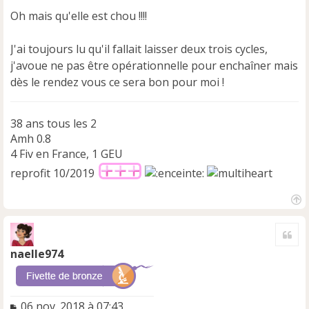
s
Oh mais qu'elle est chou !!!!
a
g
e
J'ai toujours lu qu'il fallait laisser deux trois cycles,
n
j'avoue ne pas être opérationnelle pour enchaîner mais
o
dès le rendez vous ce sera bon pour moi !
n
l
u
38 ans tous les 2
Amh 0.8
4 Fiv en France, 1 GEU
reprofit 10/2019
H
a
Cite
u
t
naelle974
M
06 nov. 2018 à 07:43