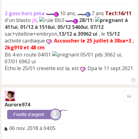
2 goss hors pma
10 ans,
7 ans
Tec1:16/11
d'un blasto
j6
,
Bb3
28/11:
à
411ui
,
01/12 à 1516ui
,
05/12 5460ui
,
07/12
sac+vitelline+embryon,
13/12 a 30962 ui
, le
15/12
activité cardiaque
,
Accoucher le 25 juillet à 38sa+3 ,
2kg910 et 48 cm
Bb 4 en route 04/01
05/01 pds 3062 ui,
07/01 6962 ui
Écho le 25/01 crevette est la, est
. Dpa le 11 sept 2021
H
a
Cite
u
t
Aurore974
M
06 nov. 2018 à 04:05
e