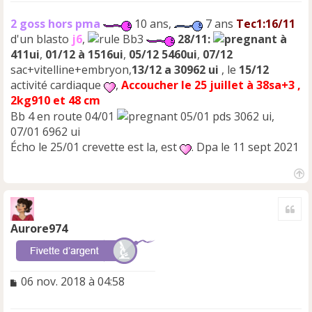
n
o
2 goss hors pma
10 ans,
7 ans
Tec1:16/11
n
d'un blasto
j6
,
Bb3
28/11:
à
l
411ui
,
01/12 à 1516ui
,
05/12 5460ui
,
07/12
u
sac+vitelline+embryon,
13/12 a 30962 ui
, le
15/12
activité cardiaque
,
Accoucher le 25 juillet à 38sa+3 ,
2kg910 et 48 cm
Bb 4 en route 04/01
05/01 pds 3062 ui,
07/01 6962 ui
Écho le 25/01 crevette est la, est
. Dpa le 11 sept 2021
H
a
Cite
u
t
Aurore974
M
06 nov. 2018 à 04:58
e
s