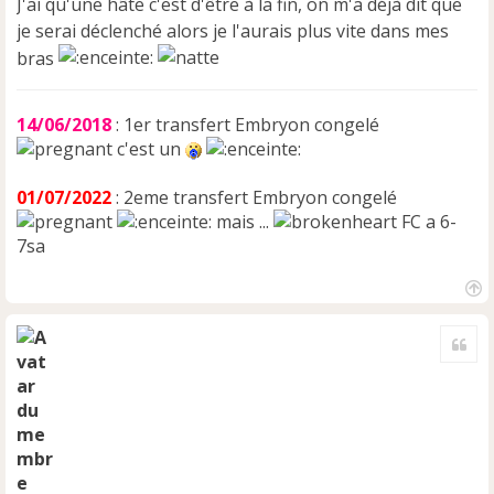
J'ai qu'une hâte c'est d'être à la fin, on m'a déjà dit que
je serai déclenché alors je l'aurais plus vite dans mes
bras
14/06/2018
: 1er transfert Embryon congelé
c'est un
01/07/2022
: 2eme transfert Embryon congelé
mais ...
FC a 6-
7sa
H
a
Cite
u
t