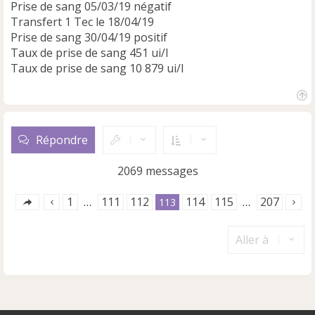
Prise de sang 05/03/19 négatif
Transfert 1 Tec le 18/04/19
Prise de sang 30/04/19 positif
Taux de prise de sang 451 ui/l
Taux de prise de sang 10 879 ui/l
H
a
u
Répondre
t
2069 messages
1
111
112
114
115
207
…
113
…
Aller à