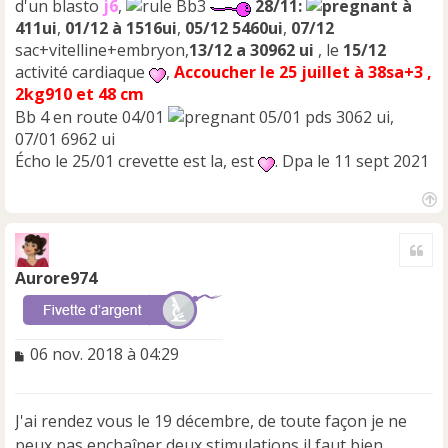
d'un blasto
j6
,
Bb3
28/11:
à
411ui
,
01/12 à 1516ui
,
05/12 5460ui
,
07/12
sac+vitelline+embryon,
13/12 a 30962 ui
, le
15/12
activité cardiaque
,
Accoucher le 25 juillet à 38sa+3 ,
2kg910 et 48 cm
Bb 4 en route 04/01
05/01 pds 3062 ui,
07/01 6962 ui
Écho le 25/01 crevette est la, est
. Dpa le 11 sept 2021
H
a
Cite
u
t
Aurore974
M
06 nov. 2018 à 04:29
e
s
s
J'ai rendez vous le 19 décembre, de toute façon je ne
a
peux pas enchaîner deux stimulations il faut bien