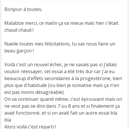
s
s
Bonjour à toutes,
a
g
e
Malabize merci, ce matin ça va mieux mais hier c'était
n
chaud chaud !
o
n
Naelle toutes mes félicitations, tu vas nous faire un
l
u
beau garçon !
Voilà c'est un nouvel échec, je ne savais pas si j'allais
vouloir réessayer, cet essai a été très dur car j'ai eu
beaucoup d'effets secondaires à la progestérone, bien
plus que d'habitude (ou bien je somatise mais ça n'en
est pas moins désagréable).
On va continuer quand même, c'est éprouvant mais on
ne veut pas se dire dans 7 ou 8 ans et si finalement ça
avait fonctionné, et si on avait fait un autre essai bla
bla
Alors voilà c'est reparti !