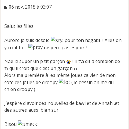
M
06 nov. 2018 à 03:07
e
s
s
Salut les filles
a
g
e
Aurore je suis désolé
pour ton négatif !! Allez on
n
y croit fort
ne perd pas espoir !!
o
n
Naelle super un p'tit garçon
l
!! Il t'a dit à combien de
u
% qu'il croit que c'est un garçon ??
Alors ma première à les même joues ca vien de mon
côté ces joues de droopy
( le dessin animé du
chien droopy )
J'espère d'avoir des nouvelles de kawi et de Annah ,et
des autres aussi bien sur
Bisou