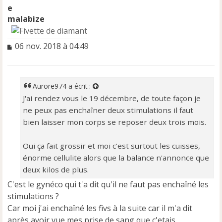
malabize
M
06 nov. 2018 à 04:49
e
s
s
a
Aurore974
a écrit :
g
J'ai rendez vous le 19 décembre, de toute façon je
e
ne peux pas enchaîner deux stimulations il faut
n
o
bien laisser mon corps se reposer deux trois mois.
n
l
Oui ça fait grossir et moi c'est surtout les cuisses,
u
énorme cellulite alors que la balance n'annonce que
deux kilos de plus.
C'est le gynéco qui t'a dit qu'il ne faut pas enchaîné les
stimulations ?
Car moi j'ai enchaîné les fivs à la suite car il m'a dit
après avoir vue mes prise de sang que c'etais