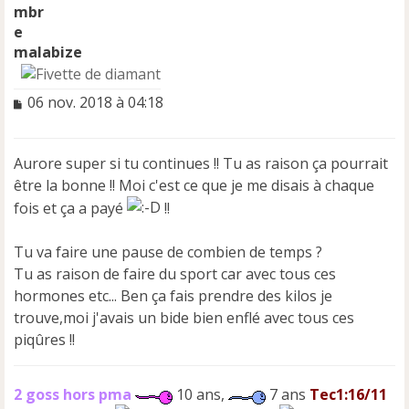
malabize
M
06 nov. 2018 à 04:18
e
s
s
Aurore super si tu continues !! Tu as raison ça pourrait
a
être la bonne !! Moi c'est ce que je me disais à chaque
g
e
fois et ça a payé
!!
n
o
Tu va faire une pause de combien de temps ?
n
Tu as raison de faire du sport car avec tous ces
l
u
hormones etc... Ben ça fais prendre des kilos je
trouve,moi j'avais un bide bien enflé avec tous ces
piqûres !!
2 goss hors pma
10 ans,
7 ans
Tec1:16/11