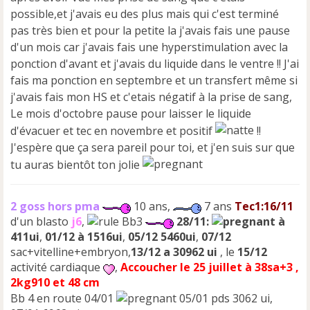
possible,et j'avais eu des plus mais qui c'est terminé
pas très bien et pour la petite la j'avais fais une pause
d'un mois car j'avais fais une hyperstimulation avec la
ponction d'avant et j'avais du liquide dans le ventre !! J'ai
fais ma ponction en septembre et un transfert même si
j'avais fais mon HS et c'etais négatif à la prise de sang,
Le mois d'octobre pause pour laisser le liquide
d'évacuer et tec en novembre et positif
!!
J'espère que ça sera pareil pour toi, et j'en suis sur que
tu auras bientôt ton jolie
2 goss hors pma
10 ans,
7 ans
Tec1:16/11
d'un blasto
j6
,
Bb3
28/11:
à
411ui
,
01/12 à 1516ui
,
05/12 5460ui
,
07/12
sac+vitelline+embryon,
13/12 a 30962 ui
, le
15/12
activité cardiaque
,
Accoucher le 25 juillet à 38sa+3 ,
2kg910 et 48 cm
Bb 4 en route 04/01
05/01 pds 3062 ui,