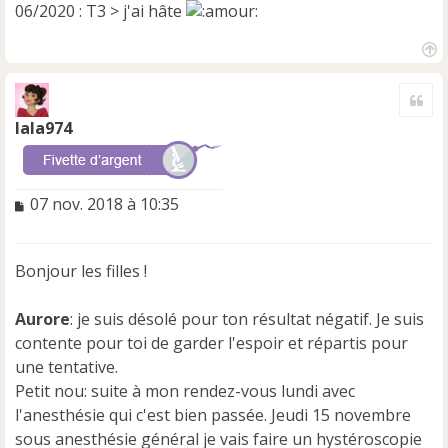
06/2020 : T3 > j'ai hâte
H
a
Cite
u
t
lala974
M
07 nov. 2018 à 10:35
e
s
s
Bonjour les filles !
a
g
e
Aurore
: je suis désolé pour ton résultat négatif. Je suis
n
contente pour toi de garder l'espoir et répartis pour
o
une tentative.
n
Petit nou: suite à mon rendez-vous lundi avec
l
u
l'anesthésie qui c'est bien passée. Jeudi 15 novembre
sous anesthésie général je vais faire un hystéroscopie