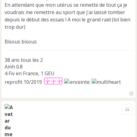
En attendant que mon utérus se remette de tout ça je
voudrais me remettre au sport que j'ai laissé tomber
depuis le début des essais ! A moi le grand raid (lol bien
trop dur)
Bisous bisous
38 ans tous les 2
Amh 0.8
4 Fiv en France, 1 GEU
reprofit 10/2019
H
a
Cite
u
t