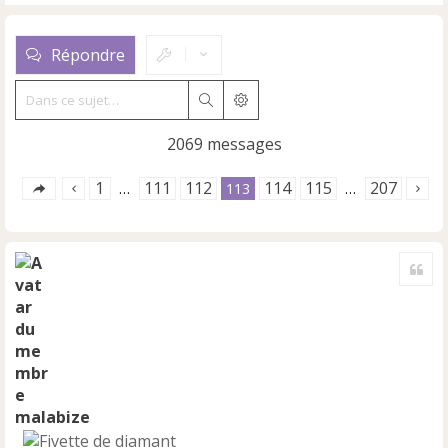
Répondre
Rechercher
Recherche avancée
2069 messages
1
111
112
114
115
207
…
113
…
Cite
malabize