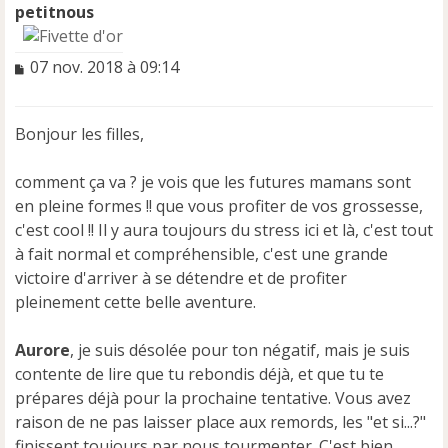
petitnous
M
07 nov. 2018 à 09:14
e
s
s
Bonjour les filles,
a
g
e
comment ça va ? je vois que les futures mamans sont
n
en pleine formes !! que vous profiter de vos grossesse,
o
c'est cool !! Il y aura toujours du stress ici et là, c'est tout
n
à fait normal et compréhensible, c'est une grande
l
u
victoire d'arriver à se détendre et de profiter
pleinement cette belle aventure.
Aurore
, je suis désolée pour ton négatif, mais je suis
contente de lire que tu rebondis déjà, et que tu te
prépares déjà pour la prochaine tentative. Vous avez
raison de ne pas laisser place aux remords, les "et si...?"
finissent toujours par nous tourmenter. C'est bien