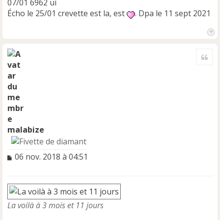
07/01 6962 ui
Écho le 25/01 crevette est la, est
. Dpa le 11 sept 2021
H
a
Cite
u
t
malabize
M
06 nov. 2018 à 04:51
e
s
s
a
g
La voilà à 3 mois et 11 jours
e