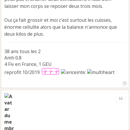
g
e
laisser mon corps se reposer deux trois mois.
n
o
Oui ça fait grossir et moi c'est surtout les cuisses,
n
énorme cellulite alors que la balance n'annonce que
l
u
deux kilos de plus.
38 ans tous les 2
Amh 0.8
4 Fiv en France, 1 GEU
reprofit 10/2019
H
a
Cite
u
t