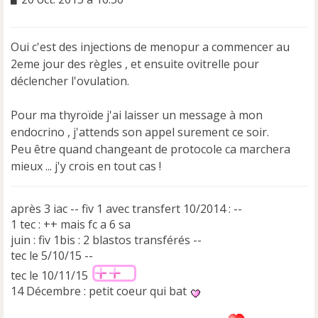
e
s
s
Oui c'est des injections de menopur a commencer au
a
2eme jour des règles , et ensuite ovitrelle pour
g
e
déclencher l'ovulation.
n
o
Pour ma thyroïde j'ai laisser un message à mon
n
endocrino , j'attends son appel surement ce soir.
l
u
Peu être quand changeant de protocole ca marchera
mieux ... j'y crois en tout cas !
après 3 iac -- fiv 1 avec transfert 10/2014 : --
1 tec : ++ mais fc a 6 sa
juin : fiv 1bis : 2 blastos transférés --
tec le 5/10/15 --
tec le 10/11/15
14 Décembre : petit coeur qui bat