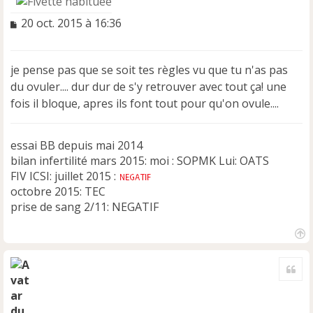
M
20 oct. 2015 à 16:36
e
s
s
je pense pas que se soit tes règles vu que tu n'as pas
a
du ovuler.... dur dur de s'y retrouver avec tout ça! une
g
e
fois il bloque, apres ils font tout pour qu'on ovule....
n
o
n
essai BB depuis mai 2014
l
bilan infertilité mars 2015: moi : SOPMK Lui: OATS
u
FIV ICSI: juillet 2015 :
octobre 2015: TEC
prise de sang 2/11: NEGATIF
H
a
Cite
u
t