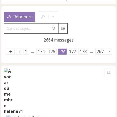
Répondre
Rechercher
Recherche avancée
2664 messages
1
174
175
177
178
267
…
176
…
Cite
hélène71