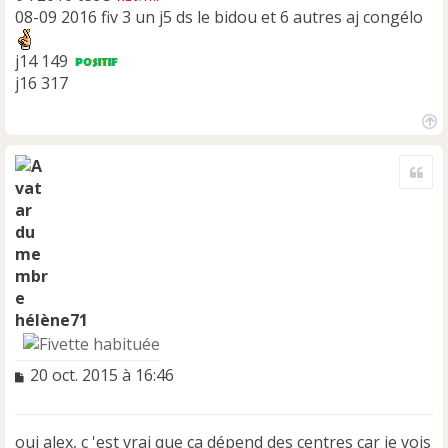
08-09 2016 fiv 3 un j5 ds le bidou et 6 autres aj congélo
j14 149
j16 317
H
a
Cite
u
t
hélène71
M
20 oct. 2015 à 16:46
e
s
s
oui alex, c 'est vrai que ça dépend des centres car je vois