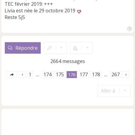
TEC février 2019: +++
Livia est née le 29 octobre 2019
Reste 5j5
H
a
u
Répondre
t
2664 messages
1
174
175
177
178
267
…
176
…
Aller à