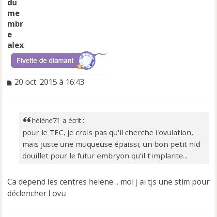
alex
M
20 oct. 2015 à 16:43
e
s
s
a
hélène71 a écrit :
g
pour le TEC, je crois pas qu'il cherche l'ovulation,
e
mais juste une muqueuse épaissi, un bon petit nid
n
o
douillet pour le futur embryon qu'il t'implante...
n
l
Ca depend les centres helene .. moi j ai tjs une stim pour
u
déclencher l ovu