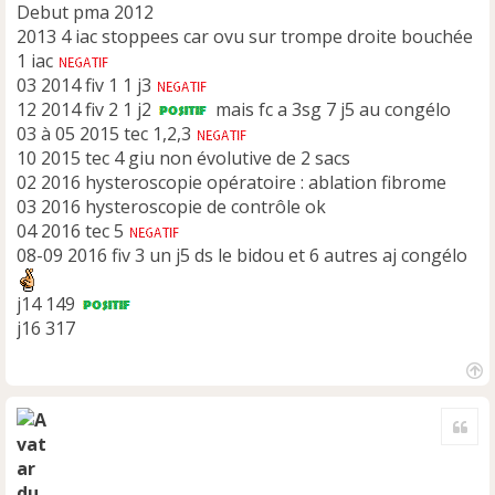
Debut pma 2012
2013 4 iac stoppees car ovu sur trompe droite bouchée
1 iac
03 2014 fiv 1 1 j3
12 2014 fiv 2 1 j2
mais fc a 3sg 7 j5 au congélo
03 à 05 2015 tec 1,2,3
10 2015 tec 4 giu non évolutive de 2 sacs
02 2016 hysteroscopie opératoire : ablation fibrome
03 2016 hysteroscopie de contrôle ok
04 2016 tec 5
08-09 2016 fiv 3 un j5 ds le bidou et 6 autres aj congélo
j14 149
j16 317
H
a
Cite
u
t