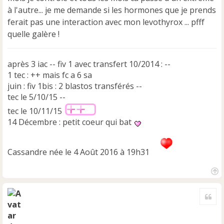
à l'autre... je me demande si les hormones que je prends
ferait pas une interaction avec mon levothyrox ... pfff
quelle galère !
après 3 iac -- fiv 1 avec transfert 10/2014 : --
1 tec : ++ mais fc a 6 sa
juin : fiv 1bis : 2 blastos transférés --
tec le 5/10/15 --
tec le 10/11/15
14 Décembre : petit coeur qui bat
Cassandre née le 4 Août 2016 à 19h31
H
a
Cite
u
t