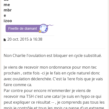
izoo
M
20 oct. 2015 à 16:38
e
s
s
Non Charlie l'ovulation est bloquer en cycle substitué.
a
g
e
Je viens de recevoir mon ordonnance pour mon tec
n
prochain , cette fois -ci je le fais en cycle naturel donc
o
avec ovulation déclenchée. C'est la 1ere fois que je vais
n
faire comme ca.
l
u
Par contre pour encore m'emmerder je viens de
recevoir ma TSH c'est une cata ! Je suis en hypo ce qui
peut expliquer ce résultat -- , je comprends pas tous les
mois je contrôle et tous les mois ca passe d'un extreme