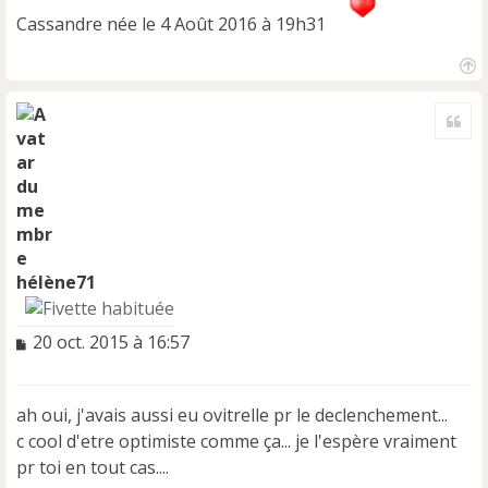
Cassandre née le 4 Août 2016 à 19h31
H
a
Cite
u
t
hélène71
M
20 oct. 2015 à 16:57
e
s
s
ah oui, j'avais aussi eu ovitrelle pr le declenchement...
a
c cool d'etre optimiste comme ça... je l'espère vraiment
g
e
pr toi en tout cas....
n