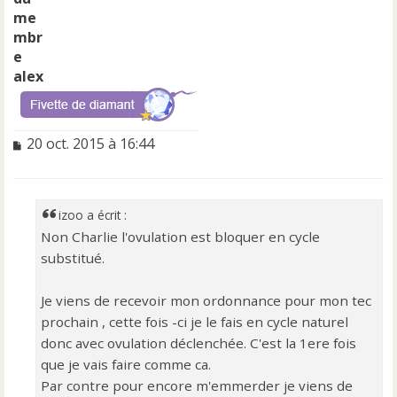
alex
M
20 oct. 2015 à 16:44
e
s
s
a
izoo a écrit :
g
Non Charlie l'ovulation est bloquer en cycle
e
substitué.
n
o
n
Je viens de recevoir mon ordonnance pour mon tec
l
prochain , cette fois -ci je le fais en cycle naturel
u
donc avec ovulation déclenchée. C'est la 1ere fois
que je vais faire comme ca.
Par contre pour encore m'emmerder je viens de