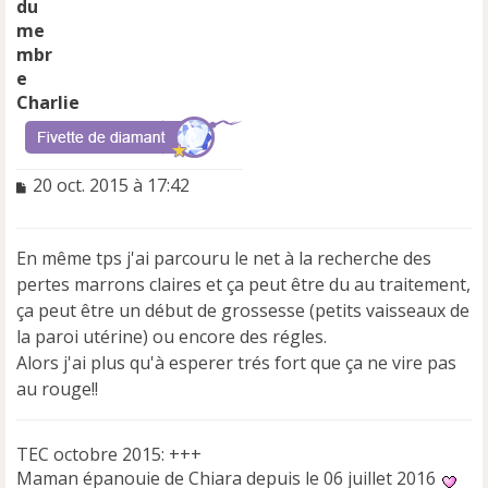
Charlie
M
20 oct. 2015 à 17:42
e
s
s
En même tps j'ai parcouru le net à la recherche des
a
pertes marrons claires et ça peut être du au traitement,
g
e
ça peut être un début de grossesse (petits vaisseaux de
n
la paroi utérine) ou encore des régles.
o
Alors j'ai plus qu'à esperer trés fort que ça ne vire pas
n
au rouge!!
l
u
TEC octobre 2015: +++
Maman épanouie de Chiara depuis le 06 juillet 2016