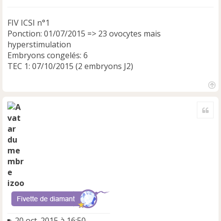
FIV ICSI n°1
Ponction: 01/07/2015 => 23 ovocytes mais
hyperstimulation
Embryons congelés: 6
TEC 1: 07/10/2015 (2 embryons J2)
H
a
Cite
u
t
izoo
M
20 oct. 2015 à 16:50