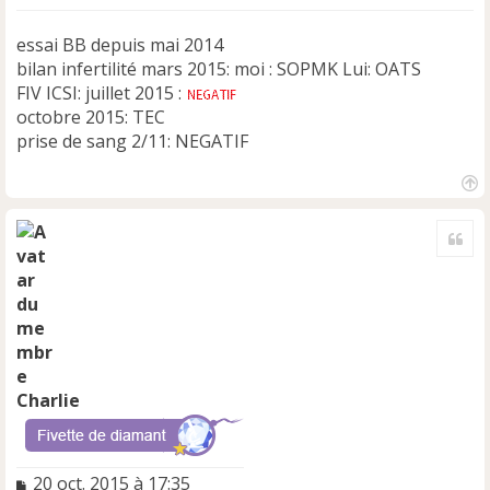
o
n
essai BB depuis mai 2014
l
bilan infertilité mars 2015: moi : SOPMK Lui: OATS
u
FIV ICSI: juillet 2015 :
octobre 2015: TEC
prise de sang 2/11: NEGATIF
H
a
Cite
u
t
Charlie
M
20 oct. 2015 à 17:35