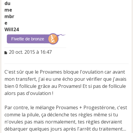
Will24
M
20 oct. 2015 à 16:47
e
s
s
C'est sûr que le Provames bloque l'ovulation car avant
a
mon transfert, j'ai eu une écho pour vérifier que j'avais
g
e
bien 0 follicule grâce au Provames! Et si pas de follicule
n
alors pas d'ovulation !
o
n
Par contre, le mélange Provames + Progestérone, c'est
l
u
comme la pilule, ça déclenche tes règles même si tu
n'ovules pas mais normalement, tes règles devraient
débarquer quelques jours après l'arrêt du traitement....