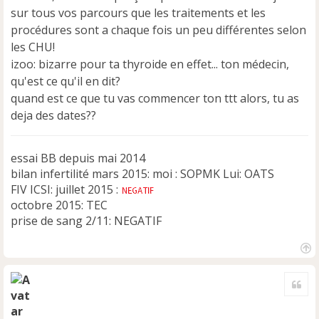
a
sur tous vos parcours que les traitements et les
g
e
procédures sont a chaque fois un peu différentes selon
n
les CHU!
o
izoo: bizarre pour ta thyroide en effet... ton médecin,
n
qu'est ce qu'il en dit?
l
u
quand est ce que tu vas commencer ton ttt alors, tu as
deja des dates??
essai BB depuis mai 2014
bilan infertilité mars 2015: moi : SOPMK Lui: OATS
FIV ICSI: juillet 2015 :
octobre 2015: TEC
prise de sang 2/11: NEGATIF
H
a
Cite
u
t