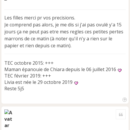
e
s
s
Les filles merci pr vos precisions.
a
Je comprend pas alors, je me dis si j'ai pas ovulé y'a 15
g
e
jours ça ne peut pas etre mes regles ces petites pertes
n
marrons de ce matin (à noter qu'il n'y a rien sur le
o
papier et rien depuis ce matin).
n
l
u
TEC octobre 2015: +++
Maman épanouie de Chiara depuis le 06 juillet 2016
TEC février 2019: +++
Livia est née le 29 octobre 2019
Reste 5j5
H
a
Cite
u
t