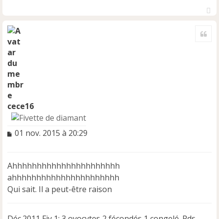
H
a
Cite
u
t
cece16
M
01 nov. 2015 à 20:29
e
s
s
Ahhhhhhhhhhhhhhhhhhhhhh
a
ahhhhhhhhhhhhhhhhhhhhhh
g
e
Qui sait. Il a peut-être raison
n
o
n
Déc.2011 Fiv 1: 3 ovocytes 2 fécondés 1 congelé. Pds