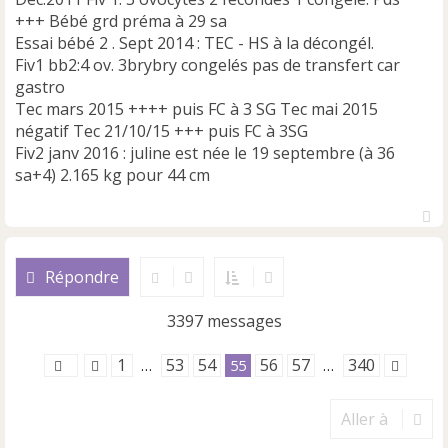
l
+++ Bébé grd préma à 29 sa
u
Essai bébé 2 . Sept 2014 : TEC - HS à la décongél.
Fiv1 bb2:4 ov. 3brybry congelés pas de transfert car
gastro
Tec mars 2015 ++++ puis FC à 3 SG Tec mai 2015
négatif Tec 21/10/15 +++ puis FC à 3SG
Fiv2 janv 2016 : juline est née le 19 septembre (à 36
sa+4) 2.165 kg pour 44 cm
H
a
u
Répondre
t
3397 messages
1
53
54
56
57
340
…
55
…
Aller à