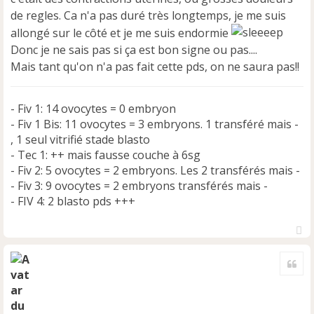
g
e
de regles. Ca n'a pas duré très longtemps, je me suis
n
allongé sur le côté et je me suis endormie
o
Donc je ne sais pas si ça est bon signe ou pas....
n
Mais tant qu'on n'a pas fait cette pds, on ne saura pas!!
l
u
- Fiv 1: 14 ovocytes = 0 embryon
- Fiv 1 Bis: 11 ovocytes = 3 embryons. 1 transféré mais -
, 1 seul vitrifié stade blasto
- Tec 1: ++ mais fausse couche à 6sg
- Fiv 2: 5 ovocytes = 2 embryons. Les 2 transférés mais -
- Fiv 3: 9 ovocytes = 2 embryons transférés mais -
- FIV 4: 2 blasto pds +++
H
a
Cite
u
t