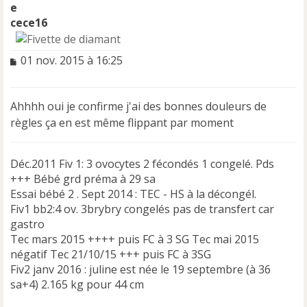
cece16
M
01 nov. 2015 à 16:25
e
s
s
Ahhhh oui je confirme j'ai des bonnes douleurs de
a
règles ça en est même flippant par moment
g
e
n
Déc.2011 Fiv 1: 3 ovocytes 2 fécondés 1 congelé. Pds
o
n
+++ Bébé grd préma à 29 sa
l
Essai bébé 2 . Sept 2014 : TEC - HS à la décongél.
u
Fiv1 bb2:4 ov. 3brybry congelés pas de transfert car
gastro
Tec mars 2015 ++++ puis FC à 3 SG Tec mai 2015
négatif Tec 21/10/15 +++ puis FC à 3SG
Fiv2 janv 2016 : juline est née le 19 septembre (à 36
sa+4) 2.165 kg pour 44 cm