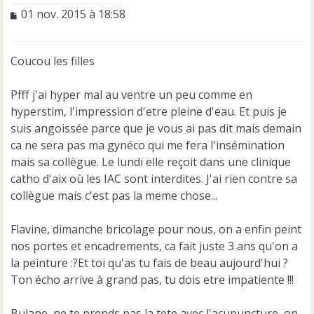
M
01 nov. 2015 à 18:58
e
s
s
Coucou les filles
a
g
e
Pfff j'ai hyper mal au ventre un peu comme en
n
hyperstim, l'impression d'etre pleine d'eau. Et puis je
o
suis angoissée parce que je vous ai pas dit mais demain
n
ca ne sera pas ma gynéco qui me fera l'insémination
l
u
mais sa collègue. Le lundi elle reçoit dans une clinique
catho d'aix où les IAC sont interdites. J'ai rien contre sa
collègue mais c'est pas la meme chose...
Flavine, dimanche bricolage pour nous, on a enfin peint
nos portes et encadrements, ca fait juste 3 ans qu'on a
la peinture :?Et toi qu'as tu fais de beau aujourd'hui ?
Ton écho arrive à grand pas, tu dois etre impatiente !!!
Bulane, ne te prends pas la tete avec l'acupuncture, on