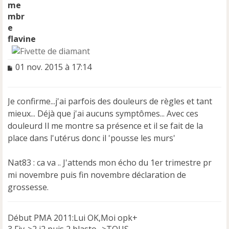
flavine
M
01 nov. 2015 à 17:14
e
s
s
Je confirme...j'ai parfois des douleurs de règles et tant
a
mieux... Déjà que j'ai aucuns symptômes... Avec ces
g
e
douleurd Il me montre sa présence et il se fait de la
n
place dans l'utérus donc il 'pousse les murs'
o
n
Nat83 : ca va .. J'attends mon écho du 1er trimestre pr
l
u
mi novembre puis fin novembre déclaration de
grossesse.
Début PMA 2011:Lui OK,Moi opk+
3 Fiv->2 j2 puis 2 blasto ->TOUS --