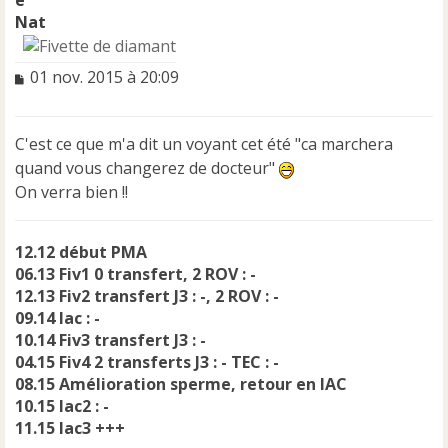
Nat
M
01 nov. 2015 à 20:09
e
s
s
C'est ce que m'a dit un voyant cet été "ca marchera
a
quand vous changerez de docteur"
g
e
On verra bien !!
n
o
n
12.12 début PMA
l
06.13 Fiv1 0 transfert, 2 ROV : -
u
12.13 Fiv2 transfert J3 : -, 2 ROV : -
09.14 Iac : -
10.14 Fiv3 transfert J3 : -
04.15 Fiv4 2 transferts J3 : - TEC : -
08.15 Amélioration sperme, retour en IAC
10.15 Iac2 : -
11.15 Iac3 +++