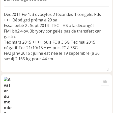
Déc.2011 Fiv 1: 3 ovocytes 2 fécondés 1 congelé. Pds
+++ Bébé grd préma à 29 sa
Essai bébé 2 . Sept 2014 : TEC - HS à la décongél.
Fiv1 bb2:4 ov. 3brybry congelés pas de transfert car
gastro
Tec mars 2015 ++++ puis FC à 3 SG Tec mai 2015
négatif Tec 21/10/15 +++ puis FC à 3SG
Fiv2 janv 2016 : juline est née le 19 septembre (à 36
sa+4) 2.165 kg pour 44 cm
H
a
Cite
u
t