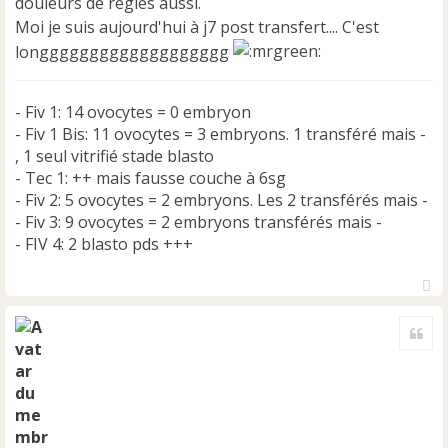
douleurs de regles aussi.
n
Moi je suis aujourd'hui à j7 post transfert.... C'est
o
longgggggggggggggggggg
n
l
u
- Fiv 1: 14 ovocytes = 0 embryon
- Fiv 1 Bis: 11 ovocytes = 3 embryons. 1 transféré mais -
, 1 seul vitrifié stade blasto
- Tec 1: ++ mais fausse couche à 6sg
- Fiv 2: 5 ovocytes = 2 embryons. Les 2 transférés mais -
- Fiv 3: 9 ovocytes = 2 embryons transférés mais -
- FIV 4: 2 blasto pds +++
H
a
Cite
u
t