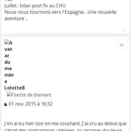
Juillet : bilan post fiv au CHU
Nous nous tournons vers l'Espagne... Une nouvelle
aventure ...
H
a
Cite
u
t
Lolotte8
M
01 nov. 2015 à 16:32
e
s
s
J'en ai eu hier soir en me couchant. J'ai cru au debut que
a
c'était des contractions utérines, ou grosses douleurs