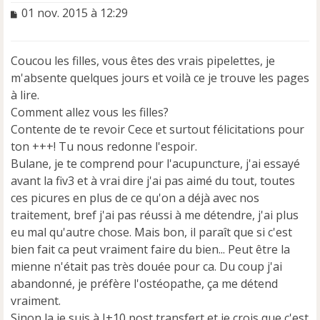
M
01 nov. 2015 à 12:29
e
s
s
Coucou les filles, vous êtes des vrais pipelettes, je
a
m'absente quelques jours et voilà ce je trouve les pages
g
e
à lire.
n
Comment allez vous les filles?
o
Contente de te revoir Cece et surtout félicitations pour
n
ton +++! Tu nous redonne l'espoir.
l
u
Bulane, je te comprend pour l'acupuncture, j'ai essayé
avant la fiv3 et à vrai dire j'ai pas aimé du tout, toutes
ces picures en plus de ce qu'on a déjà avec nos
traitement, bref j'ai pas réussi à me détendre, j'ai plus
eu mal qu'autre chose. Mais bon, il paraît que si c'est
bien fait ca peut vraiment faire du bien... Peut être la
mienne n'était pas très douée pour ca. Du coup j'ai
abandonné, je préfère l'ostéopathe, ça me détend
vraiment.
Sinon la je suis à J+10 post transfert et je crois que c'est