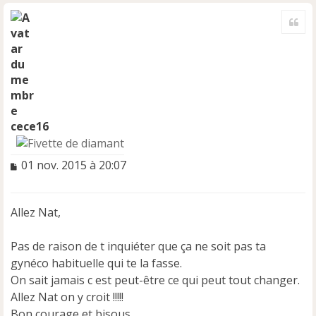
H
a
Cite
u
t
cece16
M
01 nov. 2015 à 20:07
e
s
s
Allez Nat,
a
g
e
Pas de raison de t inquiéter que ça ne soit pas ta
n
gynéco habituelle qui te la fasse.
o
On sait jamais c est peut-être ce qui peut tout changer.
n
Allez Nat on y croit !!!!!
l
u
Bon courage et bisous