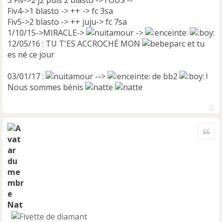
Fiv4->1 blasto -> ++ -> fc 3sa
Fiv5->2 blasto -> ++ juju-> fc 7sa
1/10/15->MIRACLE->
->
12/05/16 : TU T'ES ACCROCHÉ MON
et tu
es né ce jour
03/01/17 :
-->
de bb2
!
Nous sommes bénis
H
a
Cite
u
t
Nat