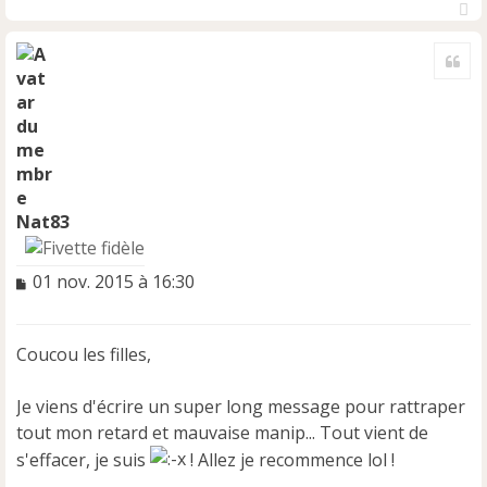
H
a
Cite
u
t
Nat83
M
01 nov. 2015 à 16:30
e
s
s
Coucou les filles,
a
g
e
Je viens d'écrire un super long message pour rattraper
n
tout mon retard et mauvaise manip... Tout vient de
o
s'effacer, je suis
! Allez je recommence lol !
n
l