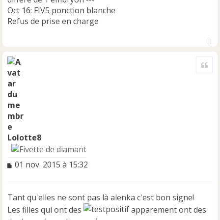
Oct 16: FIV5 ponction blanche
Refus de prise en charge
H
a
Cite
u
t
Lolotte8
M
01 nov. 2015 à 15:32
e
s
s
Tant qu'elles ne sont pas là alenka c'est bon signe!
a
Les filles qui ont des
apparement ont des
g
e