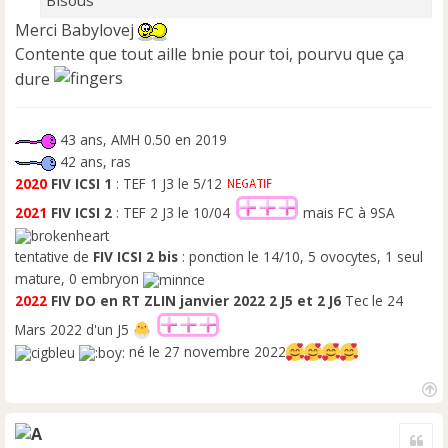
Bisous
Merci Babylovej
Contente que tout aille bnie pour toi, pourvu que ça
dure
43 ans, AMH 0.50 en 2019
42 ans, ras
2020
FIV ICSI 1
: TEF 1 J3 le 5/12
2021
FIV ICSI 2
: TEF 2 J3 le 10/04
mais FC à 9SA
tentative de
FIV ICSI 2 bis
: ponction le 14/10, 5 ovocytes, 1 seul
mature, 0 embryon
2022
FIV DO en RT ZLIN
janvier 2022 2 J5 et 2 J6
Tec le 24
Mars 2022 d'un J5
né le 27 novembre 2022
H
a
Cite
u