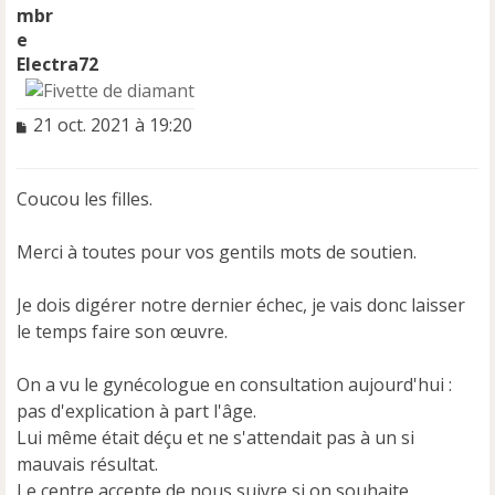
Electra72
M
21 oct. 2021 à 19:20
e
s
s
Coucou les filles.
a
g
e
Merci à toutes pour vos gentils mots de soutien.
n
o
Je dois digérer notre dernier échec, je vais donc laisser
n
le temps faire son œuvre.
l
u
On a vu le gynécologue en consultation aujourd'hui :
pas d'explication à part l'âge.
Lui même était déçu et ne s'attendait pas à un si
mauvais résultat.
Le centre accepte de nous suivre si on souhaite