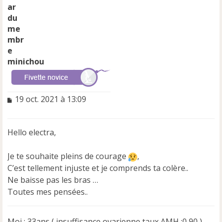
minichou
M
19 oct. 2021 à 13:09
e
s
s
Hello electra,
a
g
e
Je te souhaite pleins de courage
,
n
C’est tellement injuste et je comprends ta colère..
o
Ne baisse pas les bras …
n
Toutes mes pensées..
l
u
Moi : 33ans ( insuffisance ovarienne taux AMH :0,90 )