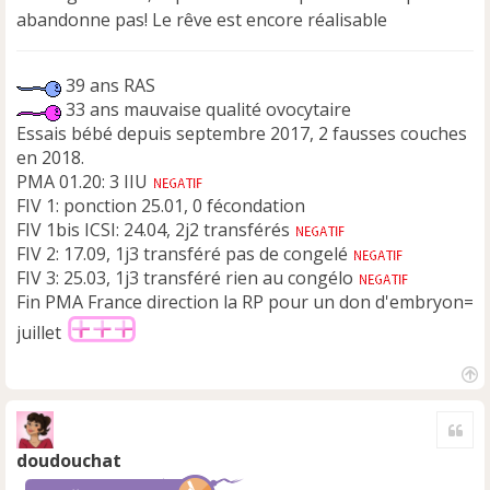
abandonne pas! Le rêve est encore réalisable
39 ans RAS
33 ans mauvaise qualité ovocytaire
Essais bébé depuis septembre 2017, 2 fausses couches
en 2018.
PMA 01.20: 3 IIU
FIV 1: ponction 25.01, 0 fécondation
FIV 1bis ICSI: 24.04, 2j2 transférés
FIV 2: 17.09, 1j3 transféré pas de congelé
FIV 3: 25.03, 1j3 transféré rien au congélo
Fin PMA France direction la RP pour un don d'embryon=
juillet
H
a
Cite
u
t
doudouchat