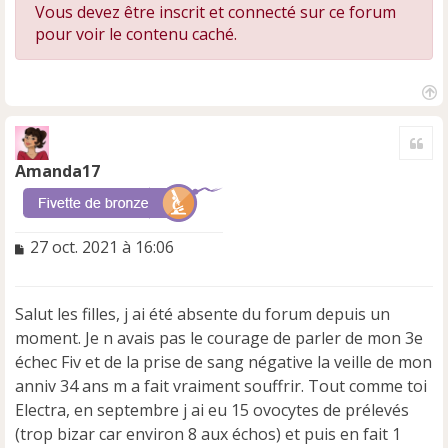
Vous devez être inscrit et connecté sur ce forum
pour voir le contenu caché.
H
a
Cite
u
t
Amanda17
M
27 oct. 2021 à 16:06
e
s
s
Salut les filles, j ai été absente du forum depuis un
a
moment. Je n avais pas le courage de parler de mon 3e
g
e
échec Fiv et de la prise de sang négative la veille de mon
n
anniv 34 ans m a fait vraiment souffrir. Tout comme toi
o
Electra, en septembre j ai eu 15 ovocytes de prélevés
n
(trop bizar car environ 8 aux échos) et puis en fait 1
l