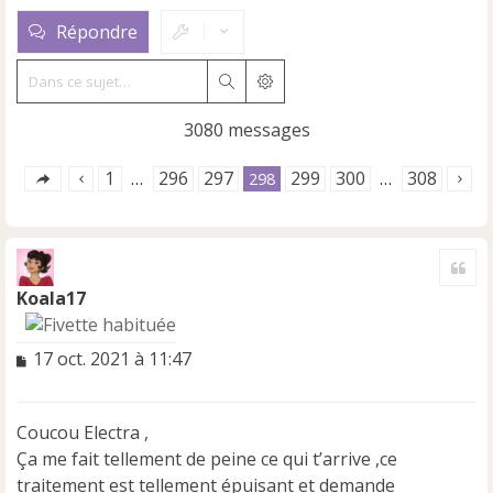
Répondre
Rechercher
Recherche avancée
3080 messages
1
296
297
299
300
308
…
298
…
Cite
Koala17
M
17 oct. 2021 à 11:47
e
s
s
Coucou Electra ,
a
Ça me fait tellement de peine ce qui t’arrive ,ce
g
e
traitement est tellement épuisant et demande