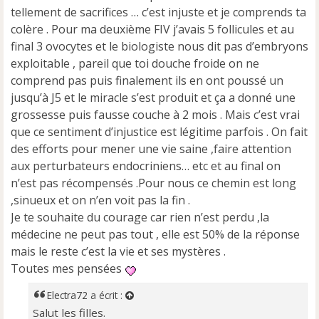
n
tellement de sacrifices … c’est injuste et je comprends ta
o
colère . Pour ma deuxième FIV j’avais 5 follicules et au
n
final 3 ovocytes et le biologiste nous dit pas d’embryons
l
u
exploitable , pareil que toi douche froide on ne
comprend pas puis finalement ils en ont poussé un
jusqu’à J5 et le miracle s’est produit et ça a donné une
grossesse puis fausse couche à 2 mois . Mais c’est vrai
que ce sentiment d’injustice est légitime parfois . On fait
des efforts pour mener une vie saine ,faire attention
aux perturbateurs endocriniens… etc et au final on
n’est pas récompensés .Pour nous ce chemin est long
,sinueux et on n’en voit pas la fin .
Je te souhaite du courage car rien n’est perdu ,la
médecine ne peut pas tout , elle est 50% de la réponse
mais le reste c’est la vie et ses mystères .
Toutes mes pensées
Electra72
a écrit :
Salut les filles.