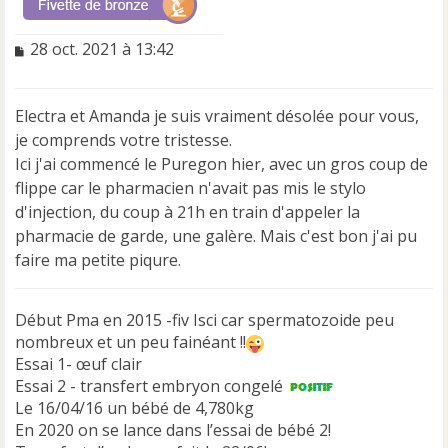
M
28 oct. 2021 à 13:42
e
s
s
Electra et Amanda je suis vraiment désolée pour vous,
a
je comprends votre tristesse.
g
e
Ici j'ai commencé le Puregon hier, avec un gros coup de
n
flippe car le pharmacien n'avait pas mis le stylo
o
d'injection, du coup à 21h en train d'appeler la
n
pharmacie de garde, une galère. Mais c'est bon j'ai pu
l
u
faire ma petite piqure.
Début Pma en 2015 -fiv Isci car spermatozoide peu
nombreux et un peu fainéant !!
Essai 1- œuf clair
Essai 2 - transfert embryon congelé
Le 16/04/16 un bébé de 4,780kg
En 2020 on se lance dans l’essai de bébé 2!