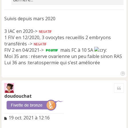
Suivis depuis mars 2020
3 IAC en 2020->
1 FIV en 12/2020, 3 ovocytes recueillis 2 embryons
transférés ->
FIV 2 en 04/2021->
mais FC à 10 SA
Moi 35 ans : réserve ovarienne un peu faible sinon RAS
Lui 36 ans :teratospermie qui s’est améliorée
H
a
Cite
u
t
doudouchat
M
19 oct. 2021 à 12:16
e