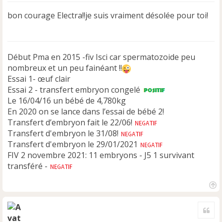
s
s
bon courage Electra!!je suis vraiment désolée pour toi!
a
g
e
n
Début Pma en 2015 -fiv Isci car spermatozoide peu
o
n
nombreux et un peu fainéant !!
l
Essai 1- œuf clair
u
Essai 2 - transfert embryon congelé
Le 16/04/16 un bébé de 4,780kg
En 2020 on se lance dans l’essai de bébé 2!
Transfert d’embryon fait le 22/06!
Transfert d'embryon le 31/08!
Transfert d'embryon le 29/01/2021
FIV 2 novembre 2021: 11 embryons - J5 1 survivant
transféré -
H
a
Cite
u
t