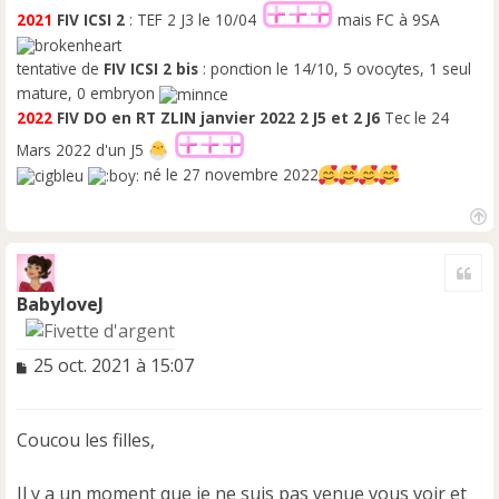
2021
FIV ICSI 2
: TEF 2 J3 le 10/04
mais FC à 9SA
tentative de
FIV ICSI 2 bis
: ponction le 14/10, 5 ovocytes, 1 seul
mature, 0 embryon
2022
FIV DO en RT ZLIN
janvier 2022 2 J5 et 2 J6
Tec le 24
Mars 2022 d'un J5
né le 27 novembre 2022
H
a
Cite
u
t
BabyloveJ
M
25 oct. 2021 à 15:07
e
s
s
Coucou les filles,
a
g
e
Il y a un moment que je ne suis pas venue vous voir et