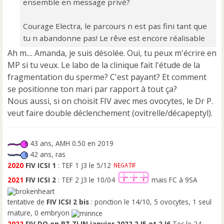
ensemble en message privé?
Courage Electra, le parcours n est pas fini tant que
tu n abandonne pas! Le rêve est encore réalisable
Ah m.... Amanda, je suis désolée. Oui, tu peux m'écrire en
MP si tu veux. Le labo de la clinique fait l'étude de la
fragmentation du sperme? C'est payant? Et comment
se positionne ton mari par rapport à tout ça?
Nous aussi, si on choisit FIV avec mes ovocytes, le Dr P.
veut faire double déclenchement (ovitrelle/décapeptyl).
43 ans, AMH 0.50 en 2019
42 ans, ras
2020
FIV ICSI 1
: TEF 1 J3 le 5/12
2021
FIV ICSI 2
: TEF 2 J3 le 10/04
mais FC à 9SA
tentative de
FIV ICSI 2 bis
: ponction le 14/10, 5 ovocytes, 1 seul
mature, 0 embryon
2022
FIV DO en RT ZLIN
janvier 2022 2 J5 et 2 J6
Tec le 24