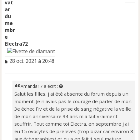
t
Electra72
M
28 oct. 2021 à 20:48
e
s
s
a
Amanda17
a écrit :
g
Salut les filles, j ai été absente du forum depuis un
e
moment. Je n avais pas le courage de parler de mon
n
o
3e échec Fiv et de la prise de sang négative la veille
n
de mon anniversaire 34 ans m a fait vraiment
l
souffrir. Tout comme toi Electra, en septembre j ai
u
eu 15 ovocytes de prélevés (trop bizar car environ 8
aux échographies) et puis en fait 1 seul mature