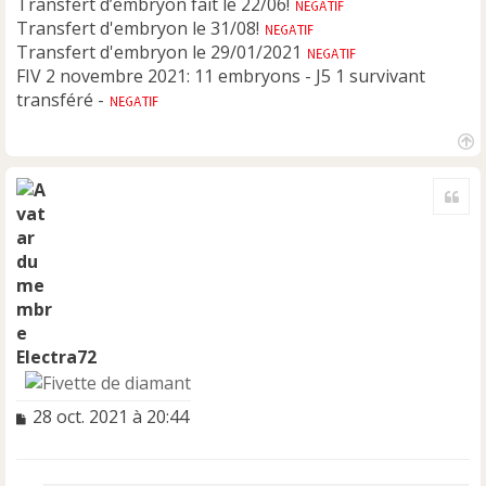
Transfert d’embryon fait le 22/06!
Transfert d'embryon le 31/08!
Transfert d'embryon le 29/01/2021
FIV 2 novembre 2021: 11 embryons - J5 1 survivant
transféré -
H
a
Cite
u
t
Electra72
M
28 oct. 2021 à 20:44
e
s
s