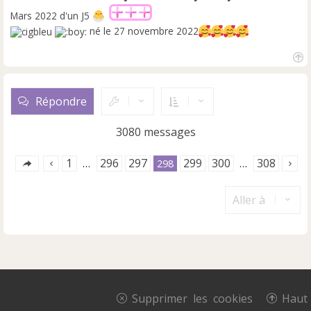
Mars 2022 d'un J5
né le 27 novembre 2022
H
a
u
Répondre
t
3080 messages
1
296
297
299
300
308
…
298
…
Aller à
Supprimer les cookies
Haut