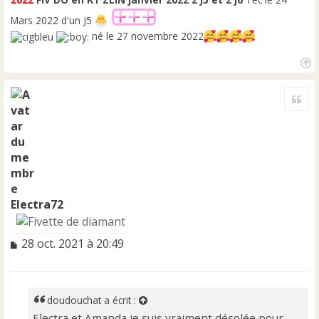
Mars 2022 d'un J5
né le 27 novembre 2022
H
a
Cite
u
t
Electra72
M
28 oct. 2021 à 20:49
e
s
s
a
doudouchat
a écrit :
g
Electra et Amanda je suis vraiment désolée pour