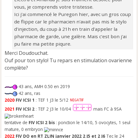
e
vous, je comprends votre tristesse.
n
o
Ici j'ai commencé le Puregon hier, avec un gros coup
n
de flippe car le pharmacien n'avait pas mis le stylo
l
d'injection, du coup à 21h en train d'appeler la
u
pharmacie de garde, une galère. Mais c'est bon j'ai
pu faire ma petite piqure.
Merci Doudouchat.
Ouf pour ton stylo! Tu repars en stimulation ovarienne
complète?
43 ans, AMH 0.50 en 2019
42 ans, ras
2020
FIV ICSI 1
: TEF 1 J3 le 5/12
2021
FIV ICSI 2
: TEF 2 J3 le 10/04
mais FC à 9SA
tentative de
FIV ICSI 2 bis
: ponction le 14/10, 5 ovocytes, 1 seul
mature, 0 embryon
2022
FIV DO en RT ZLIN
janvier 2022 2 J5 et 2 J6
Tec le 24