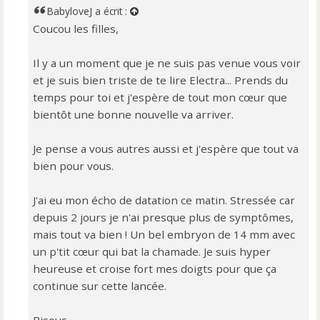
a
BabyloveJ
a écrit :
g
Coucou les filles,
e
n
o
Il y a un moment que je ne suis pas venue vous voir
n
et je suis bien triste de te lire Electra... Prends du
l
temps pour toi et j'espère de tout mon cœur que
u
bientôt une bonne nouvelle va arriver.
Je pense a vous autres aussi et j'espère que tout va
bien pour vous.
J'ai eu mon écho de datation ce matin. Stressée car
depuis 2 jours je n'ai presque plus de symptômes,
mais tout va bien ! Un bel embryon de 14 mm avec
un p'tit cœur qui bat la chamade. Je suis hyper
heureuse et croise fort mes doigts pour que ça
continue sur cette lancée.