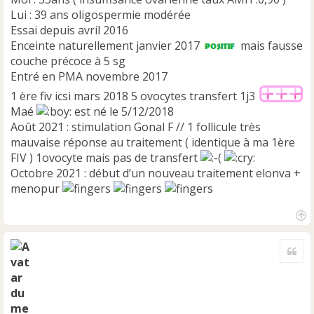
Lui : 39 ans oligospermie modérée
Essai depuis avril 2016
Enceinte naturellement janvier 2017
mais fausse
couche précoce à 5 sg
Entré en PMA novembre 2017
1 ère fiv icsi mars 2018 5 ovocytes transfert 1j3
Maé
est né le 5/12/2018
Août 2021 : stimulation Gonal F // 1 follicule très
mauvaise réponse au traitement ( identique à ma 1ère
FIV ) 1ovocyte mais pas de transfert
Octobre 2021 : début d’un nouveau traitement elonva +
menopur
H
a
Cite
u
t