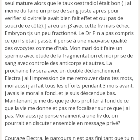
u
seul mature alors que le taux oestradiol était bon ( j ai
meme du faire un prise de sang juste apres pour
verifier si ovitrelle avait bien fait effet et oui pas de
souci de ce côté). J ai eu un j3 avec cette fiv mais échec.
Embryon tjs un peu fractionné. Le Dr P n a pas compris
ce qu il s était passé, il pense à une mauvaise qualité
des ovocytes comme d'hab. Mon mari doit faire un
spermo avec etude de la fragmentation et moi prise de
sang avec controle des anticorps et autres. La
prochaine fiv sera avec un double déclenchement.
Electra j ai l impression de me retrouver dans tes mots,
moi aussi j ai fait tous les efforts pendant 3 mois avant,
j avais le moral a fond...et je suis déscendue bas.
Maintenant je me dis que je dois profiter à fond de ce
que la vie me donne et pas me focaliser sur ce que j ai
pas. Moi aussi je pense vraiment à une fiv do, on
pourrait en discuter ensemble en message privé?
Courage Electra, le parcours n est pas fini tant que tu n