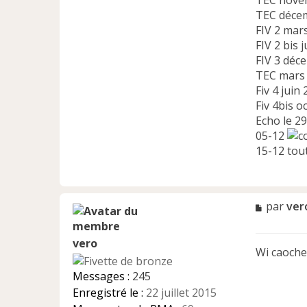
TEC nove
TEC décem
FIV 2 mars
FIV 2 bis 
FIV 3 déc
TEC mars
Fiv 4 juin
Fiv 4bis o
Echo le 2
05-12
15-12 tou
M
par
ver
e
s
vero
s
Wi caoche
a
g
Messages :
245
e
Enregistré le :
22 juillet 2015
n