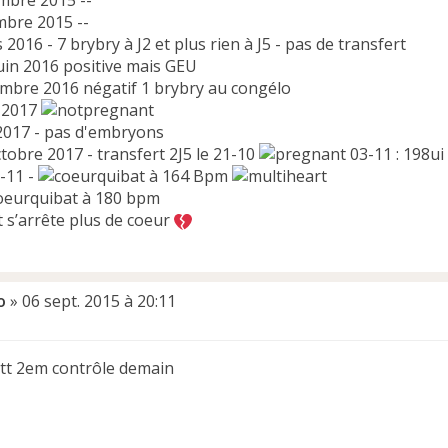
mbre 2015 --
bre 2015 --
 2016 - 7 brybry à J2 et plus rien à J5 - pas de transfert
juin 2016 positive mais GEU
embre 2016 négatif 1 brybry au congélo
 2017
 2017 - pas d'embryons
ctobre 2017 - transfert 2J5 le 21-10
03-11 : 198ui 
9-11 -
à 164 Bpm
à 180 bpm
t s’arrête plus de coeur
o
»
06 sept. 2015 à 20:11
tt 2em contrôle demain