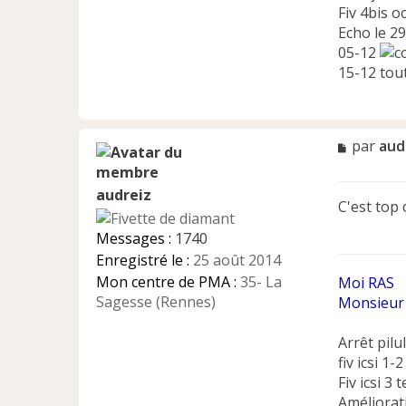
Fiv 4bis o
Echo le 2
05-12
15-12 tou
M
par
aud
e
s
audreiz
s
C'est top 
a
g
Messages :
1740
e
Enregistré le :
25 août 2014
n
Mon centre de PMA :
35- La
Moi RAS
o
n
Sagesse (Rennes)
Monsieur 
l
u
Arrêt pilu
fiv icsi 1-2 
Fiv icsi 3
Améliora