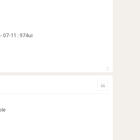
- 07-11 : 974ui
H
a
Citer
u
t
ole