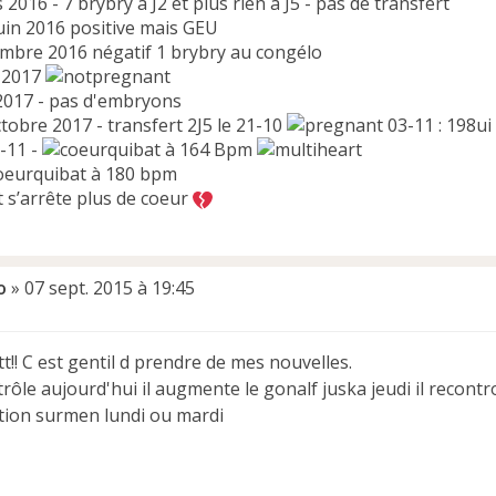
 2016 - 7 brybry à J2 et plus rien à J5 - pas de transfert
juin 2016 positive mais GEU
embre 2016 négatif 1 brybry au congélo
 2017
 2017 - pas d'embryons
ctobre 2017 - transfert 2J5 le 21-10
03-11 : 198ui 
9-11 -
à 164 Bpm
à 180 bpm
t s’arrête plus de coeur
o
»
07 sept. 2015 à 19:45
t!! C est gentil d prendre de mes nouvelles.
ôle aujourd'hui il augmente le gonalf juska jeudi il recontr
ction surmen lundi ou mardi