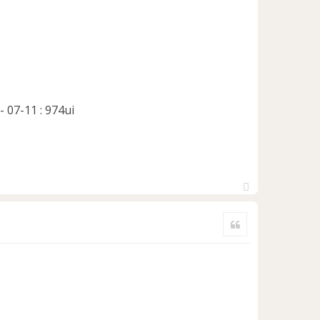
- 07-11 : 974ui
H
a
Citer
u
t