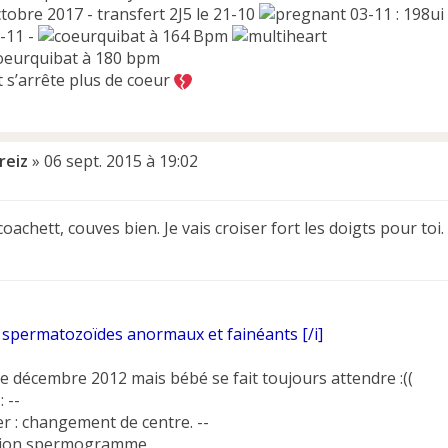
ctobre 2017 - transfert 2J5 le 21-10
03-11 : 198ui 
9-11 -
à 164 Bpm
à 180 bpm
t s’arrête plus de coeur
reiz
»
06 sept. 2015 à 19:02
coachett, couves bien. Je vais croiser fort les doigts pour toi.
spermatozoïdes anormaux et fainéants [/i]
le décembre 2012 mais bébé se fait toujours attendre :((
: --
 ter : changement de centre. --
tion spermogramme