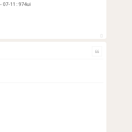
- 07-11 : 974ui
H
a
Citer
u
t