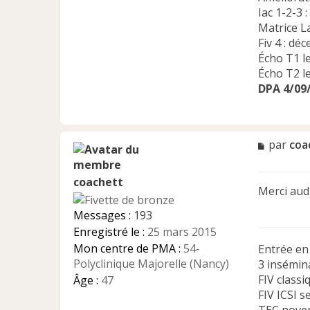
Iac 1-2-3 : 
Matrice L
Fiv 4 : d
Écho T1 le
Écho T2 le
DPA 4/09
M
par
coa
e
s
coachett
s
Merci audr
a
g
Messages :
193
e
Enregistré le :
25 mars 2015
n
Mon centre de PMA :
54-
Entrée e
o
n
Polyclinique Majorelle (Nancy)
3 insémina
l
FIV class
Âge :
47
u
FIV ICSI 