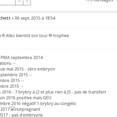
Rechercher
Recherche avancée
chett
»
06 sept. 2015 à 18:54
!!! Allez bientôt ton tour !!!! trophee
n PMA septembre 2014
tions --
ique mai 2015 - zéro embryon
septembre 2015 --
mbre 2015 --
bre 2015 --
 2016 - 7 brybry à J2 et plus rien à J5 - pas de transfert
juin 2016 positive mais GEU
embre 2016 négatif 1 brybry au congélo
 2017
 2017 - pas d'embryons