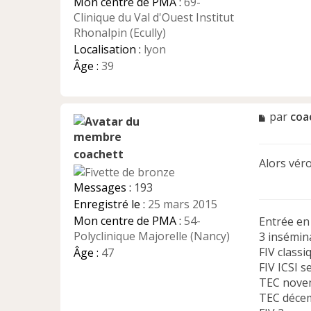
Mon centre de PMA :
69-
o
n
Clinique du Val d'Ouest Institut
l
Rhonalpin (Ecully)
u
Localisation :
lyon
Âge :
39
M
par
coa
e
s
coachett
s
Alors véro
a
g
Messages :
193
e
Enregistré le :
25 mars 2015
n
Mon centre de PMA :
54-
Entrée e
o
n
Polyclinique Majorelle (Nancy)
3 insémina
l
FIV class
Âge :
47
u
FIV ICSI 
TEC nove
TEC décem