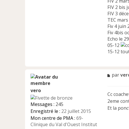
FIV 2 mars
FIV 2 bis 
FIV 3 déc
TEC mars
Fiv 4 juin
Fiv 4bis o
Echo le 2
05-12
15-12 tou
M
par
ver
e
s
vero
s
Cc coachet
a
2eme contr
g
Messages :
245
e
Et la pon
Enregistré le :
22 juillet 2015
n
Mon centre de PMA :
69-
o
n
Clinique du Val d'Ouest Institut