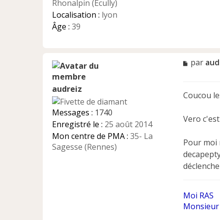
l
Rhonalpin (Ecully)
u
Localisation :
lyon
Âge :
39
M
par
aud
e
s
audreiz
s
Coucou les
a
g
Messages :
1740
e
Vero c'est
Enregistré le :
25 août 2014
n
Mon centre de PMA :
35- La
o
Pour moi m
n
Sagesse (Rennes)
decapepty
l
u
déclenche
Moi RAS
Monsieur 