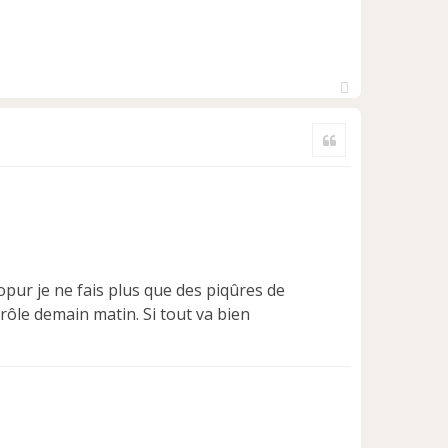
H
a
Citer
u
t
opur je ne fais plus que des piqûres de
ôle demain matin. Si tout va bien