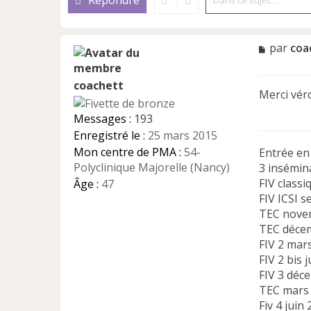
Répondre
M
par
coa
e
s
coachett
s
Merci véro 
a
g
Messages :
193
e
Enregistré le :
25 mars 2015
n
Mon centre de PMA :
54-
Entrée e
o
n
Polyclinique Majorelle (Nancy)
3 insémina
l
FIV class
Âge :
47
u
FIV ICSI 
TEC nove
TEC décem
FIV 2 mars
FIV 2 bis 
FIV 3 déc
TEC mars
Fiv 4 juin