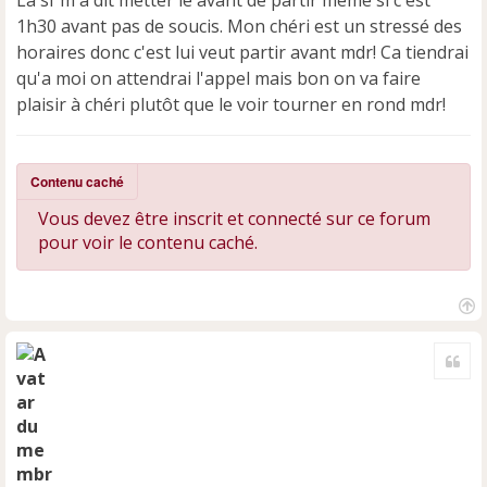
La sf m'a dit metter le avant de partir meme si c'est
a
1h30 avant pas de soucis. Mon chéri est un stressé des
g
e
horaires donc c'est lui veut partir avant mdr! Ca tiendrai
n
qu'a moi on attendrai l'appel mais bon on va faire
o
plaisir à chéri plutôt que le voir tourner en rond mdr!
n
l
u
Contenu caché
Vous devez être inscrit et connecté sur ce forum
pour voir le contenu caché.
H
a
Cite
u
t