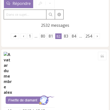
Répondre
Rechercher
Recherche avancée
2532 messages
1
80
81
83
84
254
…
82
…
Cite
alex