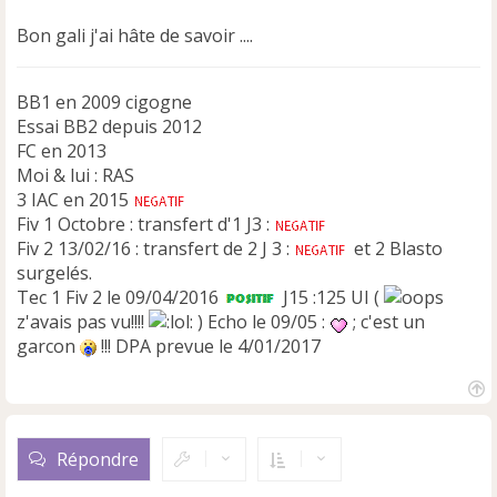
u
Bon gali j'ai hâte de savoir ....
BB1 en 2009 cigogne
Essai BB2 depuis 2012
FC en 2013
Moi & lui : RAS
3 IAC en 2015
Fiv 1 Octobre : transfert d'1 J3 :
Fiv 2 13/02/16 : transfert de 2 J 3 :
et 2 Blasto
surgelés.
Tec 1 Fiv 2 le 09/04/2016
J15 :125 UI (
z'avais pas vu!!!!
) Echo le 09/05 :
; c'est un
garcon
!!! DPA prevue le 4/01/2017
H
a
u
Répondre
t