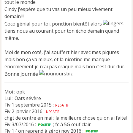
e
tout le monde.
n
Cindy j'espère que tu vas un peu mieux vivement
o
demain!!!!
n
Coco génial pour toi, ponction bientôt alors
l
u
tiens nous au courant pour ton écho demain quand
même.
Moi de mon coté, j'ai souffert hier avec mes piqures
mais bon ça va mieux, et la nicotine me manque
énormément je n'ai pas craqué mais bon c'est dur dur.
Bonne journée
Moi : opk
Lui : Oats sévère
Fiv 1 septembre 2015 ;
Fiv 2 janvier 2016 :
chgt de centre en mai ; la meilleure chose qu'on ai faite!
Fiv 3/07/2016 :
; fc à 5G œuf clair
Fiv 1 ( on reprend à zéro) nov 2016 :