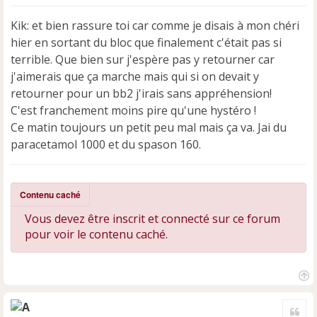
s
s
Kik: et bien rassure toi car comme je disais à mon chéri
a
hier en sortant du bloc que finalement c'était pas si
g
e
terrible. Que bien sur j'espère pas y retourner car
n
j'aimerais que ça marche mais qui si on devait y
o
retourner pour un bb2 j'irais sans appréhension!
n
C'est franchement moins pire qu'une hystéro !
l
u
Ce matin toujours un petit peu mal mais ça va. Jai du
paracetamol 1000 et du spason 160.
Contenu caché
Vous devez être inscrit et connecté sur ce forum
pour voir le contenu caché.
H
a
Cite
u