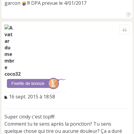
garcon
!!! DPA prevue le 4/01/2017
H
a
Cite
u
t
coco32
M
16 sept. 2015 à 18:58
e
s
s
Super cindy c'est top!!!!
a
Comment tu te sens après la ponction? Tu sens
g
e
quelque chose qui tire ou aucune douleur? Ça a duré