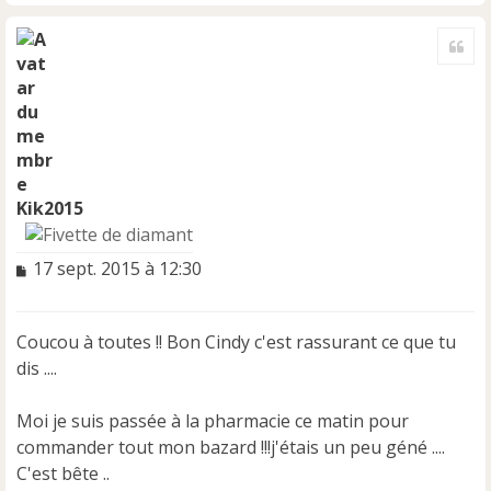
H
a
Cite
u
t
Kik2015
M
17 sept. 2015 à 12:30
e
s
s
Coucou à toutes !! Bon Cindy c'est rassurant ce que tu
a
dis ....
g
e
n
Moi je suis passée à la pharmacie ce matin pour
o
commander tout mon bazard !!!j'étais un peu géné ....
n
C'est bête ..
l