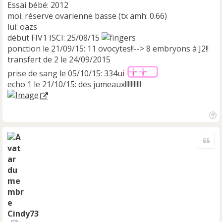
Essai bébé: 2012
moi: réserve ovarienne basse (tx amh: 0.66)
lui: oazs
début FIV1 ISCI: 25/08/15
ponction le 21/09/15: 11 ovocytes!!--> 8 embryons à J2!!
transfert de 2 le 24/09/2015
prise de sang le 05/10/15: 334ui
echo 1 le 21/10/15: des jumeaux!!!!!!!!!!!
H
a
Cite
u
t
Cindy73