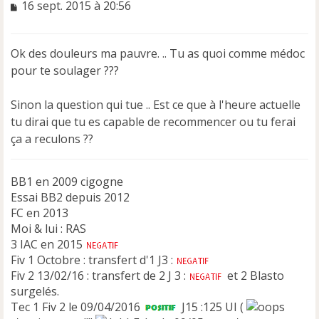
M
16 sept. 2015 à 20:56
e
s
s
Ok des douleurs ma pauvre. .. Tu as quoi comme médoc
a
pour te soulager ???
g
e
n
Sinon la question qui tue .. Est ce que à l'heure actuelle
o
tu dirai que tu es capable de recommencer ou tu ferai
n
ça a reculons ??
l
u
BB1 en 2009 cigogne
Essai BB2 depuis 2012
FC en 2013
Moi & lui : RAS
3 IAC en 2015
Fiv 1 Octobre : transfert d'1 J3 :
Fiv 2 13/02/16 : transfert de 2 J 3 :
et 2 Blasto
surgelés.
Tec 1 Fiv 2 le 09/04/2016
J15 :125 UI (