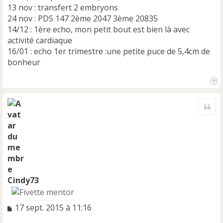
13 nov : transfert 2 embryons
24 nov : PDS 147 2ème 2047 3ème 20835
14/12 : 1ère echo, mon petit bout est bien là avec
activité cardiaque
16/01 : echo 1er trimestre :une petite puce de 5,4cm de
bonheur
H
a
Cite
u
t
Cindy73
M
17 sept. 2015 à 11:16
e