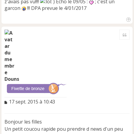
z'avais pas vu!!!!
) Echo le 09/05 :
; c'est un
garcon
!!! DPA prevue le 4/01/2017
H
a
Cite
u
t
Douns
M
17 sept. 2015 à 10:43
e
s
s
Bonjour les filles
a
Un petit coucou rapide pou prendre d news d'un peu
g