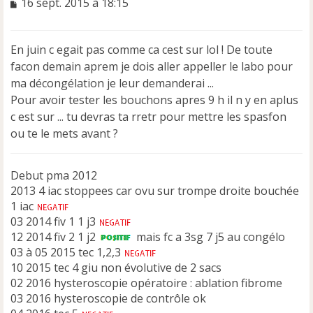
M
16 sept. 2015 à 18:15
e
s
s
En juin c egait pas comme ca cest sur lol ! De toute
a
facon demain aprem je dois aller appeller le labo pour
g
e
ma décongélation je leur demanderai ...
n
Pour avoir tester les bouchons apres 9 h il n y en aplus
o
c est sur ... tu devras ta rretr pour mettre les spasfon
n
ou te le mets avant ?
l
u
Debut pma 2012
2013 4 iac stoppees car ovu sur trompe droite bouchée
1 iac
03 2014 fiv 1 1 j3
12 2014 fiv 2 1 j2
mais fc a 3sg 7 j5 au congélo
03 à 05 2015 tec 1,2,3
10 2015 tec 4 giu non évolutive de 2 sacs
02 2016 hysteroscopie opératoire : ablation fibrome
03 2016 hysteroscopie de contrôle ok