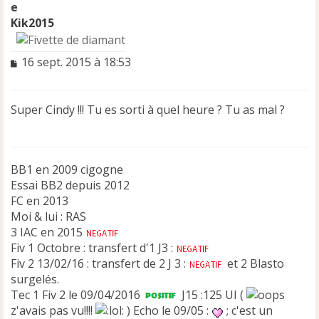
Kik2015
M
16 sept. 2015 à 18:53
e
s
s
Super Cindy !!! Tu es sorti à quel heure ? Tu as mal ?
a
g
e
n
BB1 en 2009 cigogne
o
n
Essai BB2 depuis 2012
l
FC en 2013
u
Moi & lui : RAS
3 IAC en 2015
Fiv 1 Octobre : transfert d'1 J3 :
Fiv 2 13/02/16 : transfert de 2 J 3 :
et 2 Blasto
surgelés.
Tec 1 Fiv 2 le 09/04/2016
J15 :125 UI (
z'avais pas vu!!!!
) Echo le 09/05 :
; c'est un