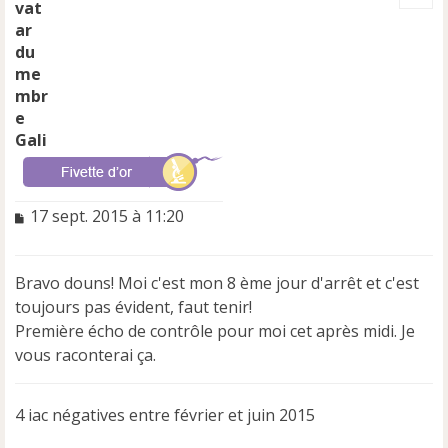
t
Gali
M
17 sept. 2015 à 11:20
e
s
s
Bravo douns! Moi c'est mon 8 ème jour d'arrêt et c'est
a
toujours pas évident, faut tenir!
g
e
Première écho de contrôle pour moi cet après midi. Je
n
vous raconterai ça.
o
n
l
4 iac négatives entre février et juin 2015
u