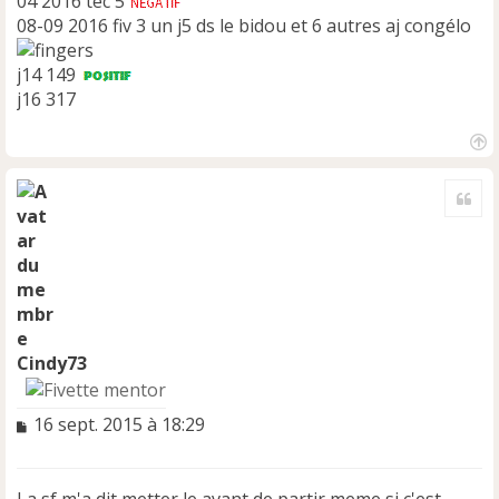
04 2016 tec 5
08-09 2016 fiv 3 un j5 ds le bidou et 6 autres aj congélo
j14 149
j16 317
H
a
Cite
u
t
Cindy73
M
16 sept. 2015 à 18:29
e
s
s