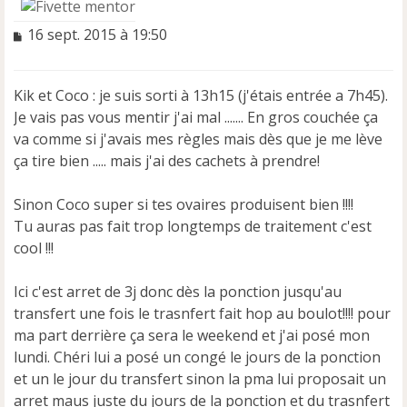
M
16 sept. 2015 à 19:50
e
s
s
Kik et Coco : je suis sorti à 13h15 (j'étais entrée a 7h45).
a
Je vais pas vous mentir j'ai mal ....... En gros couchée ça
g
e
va comme si j'avais mes règles mais dès que je me lève
n
ça tire bien ..... mais j'ai des cachets à prendre!
o
n
Sinon Coco super si tes ovaires produisent bien !!!!
l
u
Tu auras pas fait trop longtemps de traitement c'est
cool !!!
Ici c'est arret de 3j donc dès la ponction jusqu'au
transfert une fois le trasnfert fait hop au boulot!!!! pour
ma part derrière ça sera le weekend et j'ai posé mon
lundi. Chéri lui a posé un congé le jours de la ponction
et un le jour du transfert sinon la pma lui proposait un
arret maus juste du jours de la ponction et du trasnfert