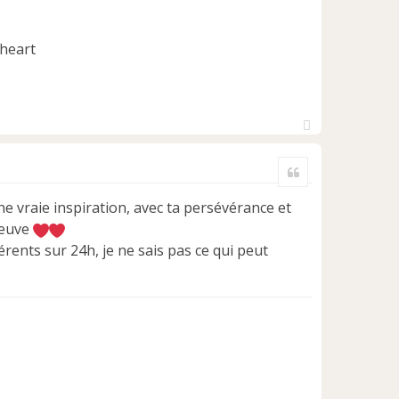
H
a
Citer
u
t
ne vraie inspiration, avec ta persévérance et
reuve
érents sur 24h, je ne sais pas ce qui peut