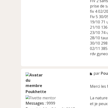
FIV 2 san
prise de s
fiv 4 02/2
Fiv 5 30/0
19/10 71 u
21/10 136
23/10 74 u
28/10 tau
30/10 298
02/11 385
rdv gynec
M
par
Pou
e
s
Merci les 
s
a
Poukhette
g
La nature 
e
Messages :
9999
et je peux
n