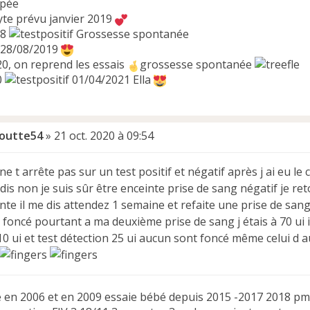
ppée
te prévu janvier 2019
18
Grossesse spontanée
 28/08/2019
0, on reprend les essais
grossesse spontanée
0
01/04/2021 Ella
loutte54
»
21 oct. 2020 à 09:54
e t arrête pas sur un test positif et négatif après j ai eu le c
 dis non je suis sûr être enceinte prise de sang négatif je re
nte il me dis attendez 1 semaine et refaite une prise de sang 
foncé pourtant a ma deuxième prise de sang j étais à 70 ui il
0 ui et test détection 25 ui aucun sont foncé même celui d au
 en 2006 et en 2009 essaie bébé depuis 2015 -2017 2018 pm