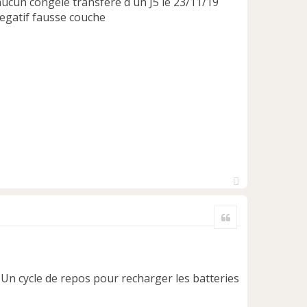
aucun congelé transfère d un J5 le 23/11/19
negatif fausse couche
H
a
Citer
u
t
. Un cycle de repos pour recharger les batteries