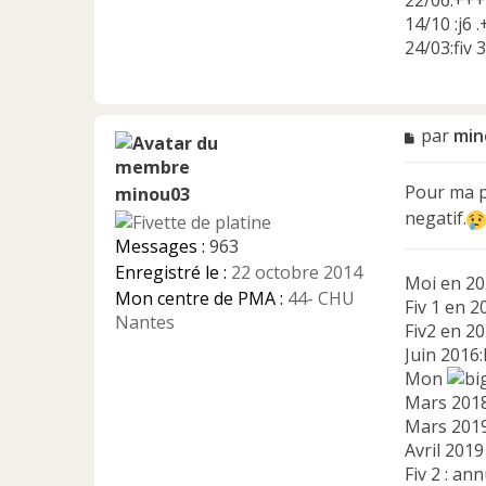
14/10 :j6 
24/03:fiv 3
M
par
min
e
s
Pour ma pa
minou03
s
a
negatif.
g
Messages :
963
e
Enregistré le :
22 octobre 2014
n
Moi en 201
Mon centre de PMA :
44- CHU
o
Fiv 1 en 2
n
Nantes
Fiv2 en 2
l
Juin 2016:
u
Mon
Mars 2018
Mars 2019
Avril 2019 
Fiv 2 : a