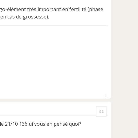
go-élément très important en fertilité (phase
 en cas de grossesse).
H
a
Citer
u
t
h le 21/10 136 ui vous en pensé quoi?