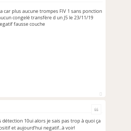
a car plus aucune trompes FIV 1 sans ponction
aucun congelé transfère d un J5 le 23/11/19
negatif fausse couche
H
a
Citer
u
t
ris détection 10ui alors je sais pas trop à quoi ça
tif et aujourd’hui negatif...à voir!