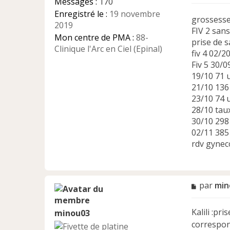
Messages :
170
e
Enregistré le :
19 novembre
n
grossesse
2019
o
FIV 2 san
n
Mon centre de PMA :
88-
prise de s
l
Clinique l'Arc en Ciel (Epinal)
fiv 4 02/2
u
Fiv 5 30/0
19/10 71 u
21/10 136
23/10 74 u
28/10 tau
30/10 298
02/11 385
rdv gynec
M
par
min
e
s
Kalili :pr
minou03
s
a
correspond