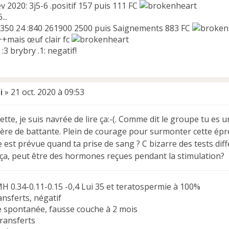
fév 2020: 3j5-6 .positif 157 puis 111 FC
...
350 24 :840 261900 2500 puis Saignements 883 FC
.++mais œuf clair fc
 :3 brybry .1: negatif!
i
»
21 oct. 2020 à 09:53
te, je suis navrée de lire ça:-(. Comme dit le groupe tu es u
tère de battante. Plein de courage pour surmonter cette ép
 est prévue quand ta prise de sang ? C bizarre des tests diff
 ça, peut être des hormones reçues pendant la stimulation?
H 0.34-0.11-0.15 -0,4 Lui 35 et teratospermie à 100%
ransferts, négatif
 spontanée, fausse couche à 2 mois
 transferts