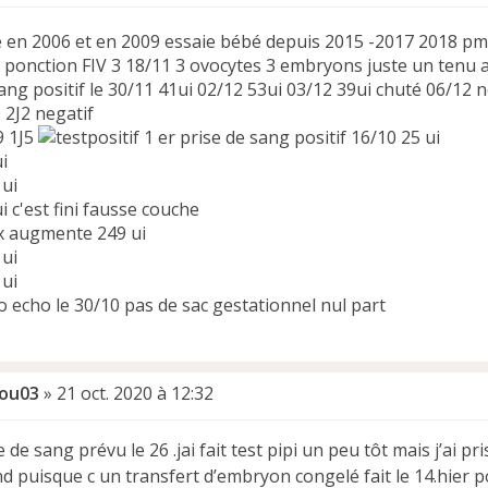
 en 2006 et en 2009 essaie bébé depuis 2015 -2017 2018 pm
s ponction FIV 3 18/11 3 ovocytes 3 embryons juste un tenu 
ang positif le 30/11 41ui 02/12 53ui 03/12 39ui chuté 06/12 
0 2J2 negatif
9 1J5
1 er prise de sang positif 16/10 25 ui
i
 ui
i c'est fini fausse couche
x augmente 249 ui
 ui
 ui
o echo le 30/10 pas de sac gestationnel nul part
ou03
»
21 oct. 2020 à 12:32
ise de sang prévu le 26 .jai fait test pipi un peu tôt mais j’ai p
 puisque c un transfert d’embryon congelé fait le 14.hier posi