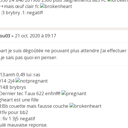
.++mais œuf clair fc
 :3 brybry .1: negatif!
ou03
»
21 oct. 2020 à 09:17
rt je suis dégoûtée ne pouvant plus attendre j’ai effectuer u
.je sais pas quoi en penser.
3:amh 0,49 lui :ras
014 :2j4
014:8 brybrys
Dernier tec Taux 622 enfin!!!!!
est une fille
:Bb couette mais fausse couche
:fiv pour bb2
: fiv 1 3j5 negatif
nnulé mauvaise reponse.