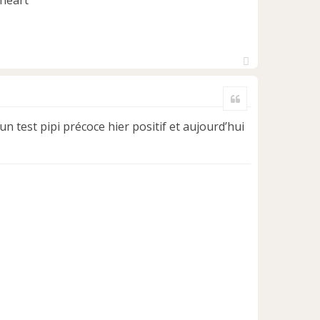
H
a
Citer
u
t
n test pipi précoce hier positif et aujourd’hui