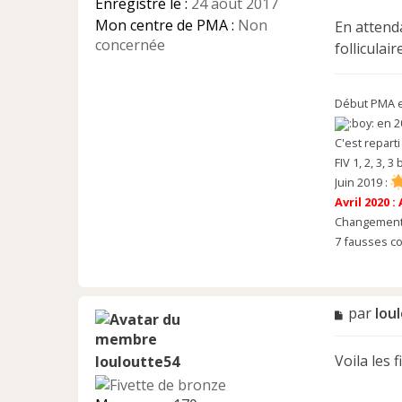
Enregistré le :
24 août 2017
o
n
Mon centre de PMA :
Non
En attenda
l
concernée
folliculai
u
Début PMA e
en 2
C'est repart
FIV 1, 2, 3, 3 
Juin 2019 :
Avril 2020 :
Changement 
7 fausses co
M
par
lou
e
s
Voila les 
louloutte54
s
a
g