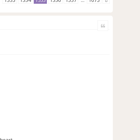
1553
1554
1556
1557
1673
1555
…
Citer