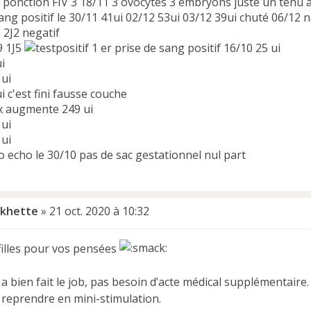
s ponction FIV 3 18/11 3 ovocytes 3 embryons juste un tenu 
ang positif le 30/11 41ui 02/12 53ui 03/12 39ui chuté 06/12 
0 2J2 negatif
9 1J5
1 er prise de sang positif 16/10 25 ui
i
 ui
i c'est fini fausse couche
x augmente 249 ui
 ui
 ui
o echo le 30/10 pas de sac gestationnel nul part
khette
»
21 oct. 2020 à 10:32
filles pour vos pensées
a bien fait le job, pas besoin d’acte médical supplémentaire
 reprendre en mini-stimulation.