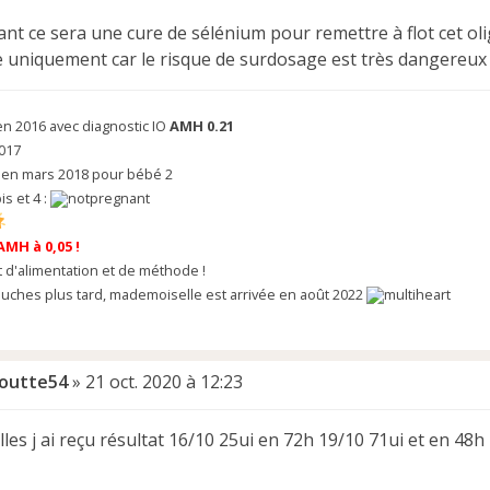
nt ce sera une cure de sélénium pour remettre à flot cet oli
re uniquement car le risque de surdosage est très dangereux
n 2016 avec diagnostic IO
AMH 0.21
017
i en mars 2018 pour bébé 2
bis et 4 :
 AMH à 0,05 !
d'alimentation et de méthode !
uches plus tard, mademoiselle est arrivée en août 2022
loutte54
»
21 oct. 2020 à 12:23
filles j ai reçu résultat 16/10 25ui en 72h 19/10 71ui et en 48