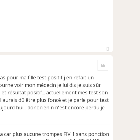
H
a
Citer
u
t
as pour ma fille test positif j en refait un
tourne voir mon médecin je lui dis je suis sûr
et résultat positif... actuellement mes test son
 aurais dû être plus foncé et je parle pour test
jourd'hui... donc rien n n'est encore perdu je
a car plus aucune trompes FIV 1 sans ponction