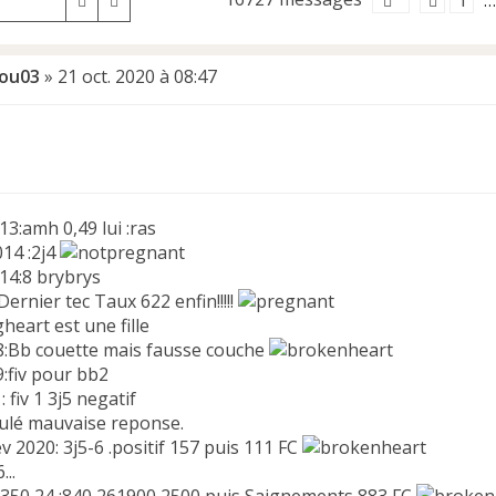
1
Rechercher
Recherche avancée
…
ou03
»
21 oct. 2020 à 08:47
3:amh 0,49 lui :ras
014 :2j4
014:8 brybrys
Dernier tec Taux 622 enfin!!!!!
est une fille
:Bb couette mais fausse couche
:fiv pour bb2
: fiv 1 3j5 negatif
nnulé mauvaise reponse.
fév 2020: 3j5-6 .positif 157 puis 111 FC
...
350 24 :840 261900 2500 puis Saignements 883 FC