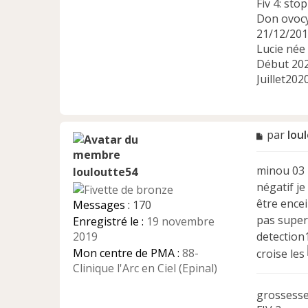
Fiv 4: sto
Don ovocy
21/12/20
Lucie née
Début 202
Juillet202
M
par
lou
e
s
minou 03 n
louloutte54
s
a
négatif je
g
être encei
Messages :
170
e
pas super 
Enregistré le :
19 novembre
n
2019
detection1
o
n
Mon centre de PMA :
88-
croise les
l
Clinique l'Arc en Ciel (Epinal)
u
grossesse