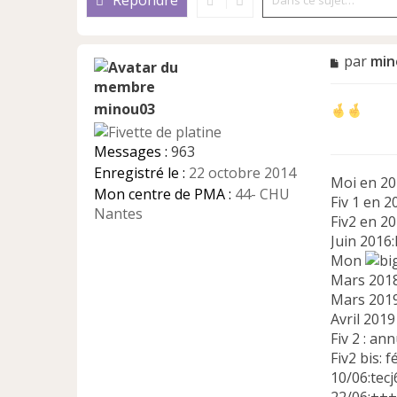
Répondre
M
par
min
e
s
minou03
s
a
g
Messages :
963
e
Enregistré le :
22 octobre 2014
n
Moi en 201
Mon centre de PMA :
44- CHU
o
Fiv 1 en 2
n
Nantes
Fiv2 en 2
l
Juin 2016:
u
Mon
Mars 2018
Mars 2019
Avril 2019 
Fiv 2 : a
Fiv2 bis: 
10/06:tecj6
22/06:+++