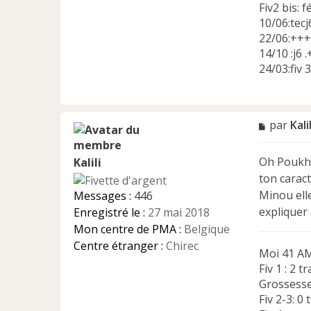
Fiv2 bis: 
10/06:tecj6
22/06:+++
14/10 :j6 
24/03:fiv 3
M
par
Kalil
e
s
Oh Poukhet
Kalili
s
a
ton carac
g
Minou elle
Messages :
446
e
expliquer
Enregistré le :
27 mai 2018
n
Mon centre de PMA :
Belgique
o
n
Centre étranger :
Chirec
Moi 41 AM
l
Fiv 1 : 2 t
u
Grossesse
Fiv 2-3: 0