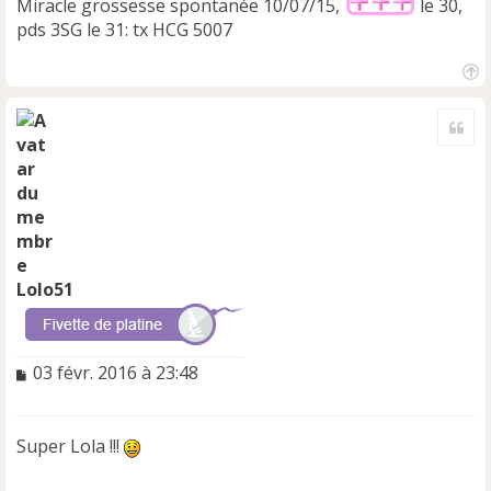
Miracle grossesse spontanée 10/07/15,
le 30,
pds 3SG le 31: tx HCG 5007
H
a
Cite
u
t
Lolo51
M
03 févr. 2016 à 23:48
e
s
s
Super Lola !!!
a
g