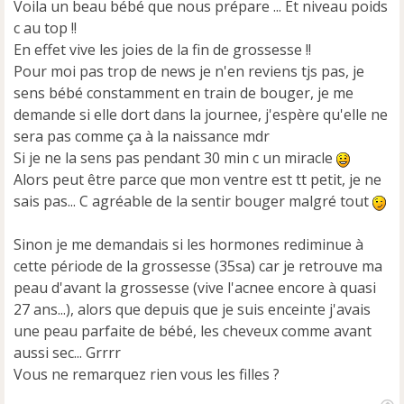
e
Voila un beau bébé que nous prépare ... Et niveau poids
n
c au top !!
o
En effet vive les joies de la fin de grossesse !!
n
Pour moi pas trop de news je n'en reviens tjs pas, je
l
u
sens bébé constamment en train de bouger, je me
demande si elle dort dans la journee, j'espère qu'elle ne
sera pas comme ça à la naissance mdr
Si je ne la sens pas pendant 30 min c un miracle
Alors peut être parce que mon ventre est tt petit, je ne
sais pas... C agréable de la sentir bouger malgré tout
Sinon je me demandais si les hormones rediminue à
cette période de la grossesse (35sa) car je retrouve ma
peau d'avant la grossesse (vive l'acnee encore à quasi
27 ans...), alors que depuis que je suis enceinte j'avais
une peau parfaite de bébé, les cheveux comme avant
aussi sec... Grrrr
Vous ne remarquez rien vous les filles ?