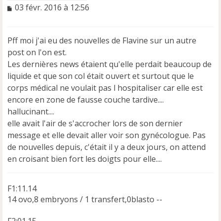
M
03 févr. 2016 à 12:56
e
s
s
Pff moi j'ai eu des nouvelles de Flavine sur un autre
a
post on l'on est.
g
e
Les dernières news étaient qu'elle perdait beaucoup de
n
liquide et que son col était ouvert et surtout que le
o
corps médical ne voulait pas l hospitaliser car elle est
n
encore en zone de fausse couche tardive....
l
u
hallucinant....
elle avait l'air de s'accrocher lors de son dernier
message et elle devait aller voir son gynécologue. Pas
de nouvelles depuis, c'était il y a deux jours, on attend
en croisant bien fort les doigts pour elle....
F1:11.14
14 ovo,8 embryons / 1 transfert,0blasto --
F2:01.15