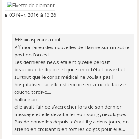
M
03 févr. 2016 à 13:26
e
s
s
a
Elpidasperare a écrit :
g
Pff moi j'ai eu des nouvelles de Flavine sur un autre
e
post on l'on est.
n
o
Les dernières news étaient qu'elle perdait
n
beaucoup de liquide et que son col était ouvert et
l
surtout que le corps médical ne voulait pas l
u
hospitaliser car elle est encore en zone de fausse
couche tardive....
hallucinant....
elle avait l'air de s'accrocher lors de son dernier
message et elle devait aller voir son gynécologue.
Pas de nouvelles depuis, c'était il y a deux jours, on
attend en croisant bien fort les doigts pour elle....