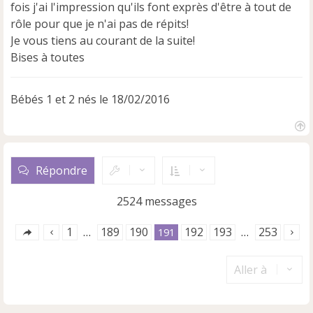
u
fois j'ai l'impression qu'ils font exprès d'être à tout de
rôle pour que je n'ai pas de répits!
Je vous tiens au courant de la suite!
Bises à toutes
Bébés 1 et 2 nés le 18/02/2016
H
a
u
Répondre
t
2524 messages
1
189
190
192
193
253
…
191
…
Aller à