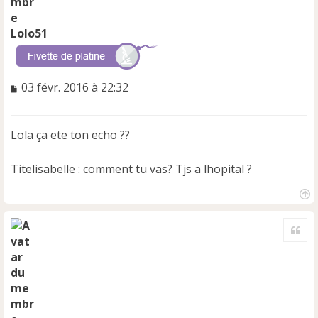
Lolo51
M
03 févr. 2016 à 22:32
e
s
s
Lola ça ete ton echo ??
a
g
e
Titelisabelle : comment tu vas? Tjs a lhopital ?
n
o
n
H
a
l
Cite
u
u
t