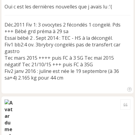
Oui c est les dernières nouvelles que j avais lu :'(
Déc.2011 Fiv 1: 3 ovocytes 2 fécondés 1 congelé. Pds
+++ Bébé grd préma à 29 sa
Essai bébé 2 . Sept 2014 : TEC - HS à la décongél.
Fiv1 bb2:4 ov. 3brybry congelés pas de transfert car
gastro
Tec mars 2015 ++++ puis FC à 3 SG Tec mai 2015
négatif Tec 21/10/15 +++ puis FC à 3SG
Fiv2 janv 2016 : juline est née le 19 septembre (à 36
sa+4) 2.165 kg pour 44 cm
H
a
Cite
u
t