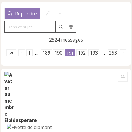
Répondre
Rechercher
Recherche avancée
2524 messages
1
189
190
192
193
253
…
191
…
Cite
Elpidasperare