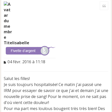
a
Cite
u
t
Titelisabelle
M
04 févr. 2016 à 11:18
e
s
s
Salut les filles!
a
Je suis toujours hospitalisée! Ce matin j'ai passé une
g
e
IRM pour essayer de savoir ce que j'ai et demain j'ai une
n
nouvelle prise de sang! Pour le moment, on ne sait pas
o
d'où vient cette douleur!
n
Pour ma part mes loulous bougent très très bien! Des
l