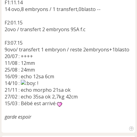
F1:11.14
14 ovo,8 embryons / 1 transfert,0blasto --
F2:01.15
2ovo / transfert 2 embryons 9SA f.c
F3:07.15
9ovo/ transfert 1 embryon / reste 2embryons+1blasto
20/07 : ++++
11/08 : 12mm
25/08 : 24mm
16/09 : echo 12sa 6cm
14/10 :
!
21/11 : echo morpho 21sa ok
27/02 : echo 35sa ok 2,7kg 42cm
15/03 : Bébé est arrivé
garde espoir
H