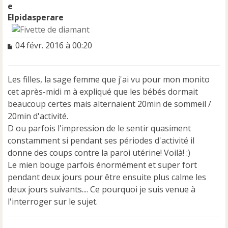
Elpidasperare
M
04 févr. 2016 à 00:20
e
s
s
Les filles, la sage femme que j'ai vu pour mon monito
a
cet après-midi m à expliqué que les bébés dormait
g
e
beaucoup certes mais alternaient 20min de sommeil /
n
20min d'activité.
o
D ou parfois l'impression de le sentir quasiment
n
constamment si pendant ses périodes d'activité il
l
u
donne des coups contre la paroi utérine! Voilà! :)
Le mien bouge parfois énormément et super fort
pendant deux jours pour être ensuite plus calme les
deux jours suivants.... Ce pourquoi je suis venue à
l'interroger sur le sujet.