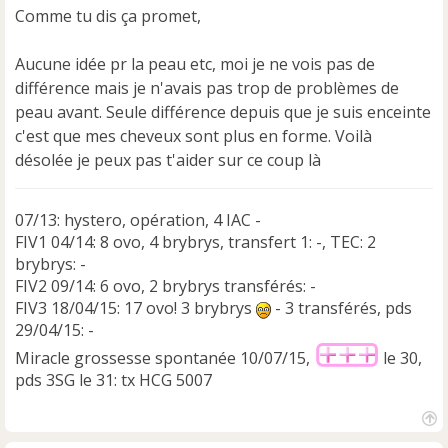
Comme tu dis ça promet,
l
u
Aucune idée pr la peau etc, moi je ne vois pas de
différence mais je n'avais pas trop de problèmes de
peau avant. Seule différence depuis que je suis enceinte
c'est que mes cheveux sont plus en forme. Voilà
désolée je peux pas t'aider sur ce coup là
07/13: hystero, opération, 4 IAC -
FIV1 04/14: 8 ovo, 4 brybrys, transfert 1: -, TEC: 2
brybrys: -
FIV2 09/14: 6 ovo, 2 brybrys transférés: -
FIV3 18/04/15: 17 ovo! 3 brybrys
- 3 transférés, pds
29/04/15: -
Miracle grossesse spontanée 10/07/15,
le 30,
pds 3SG le 31: tx HCG 5007
H