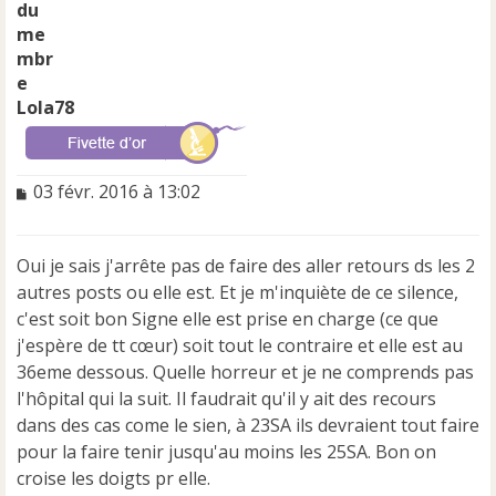
Lola78
M
03 févr. 2016 à 13:02
e
s
s
Oui je sais j'arrête pas de faire des aller retours ds les 2
a
autres posts ou elle est. Et je m'inquiète de ce silence,
g
e
c'est soit bon Signe elle est prise en charge (ce que
n
j'espère de tt cœur) soit tout le contraire et elle est au
o
36eme dessous. Quelle horreur et je ne comprends pas
n
l'hôpital qui la suit. Il faudrait qu'il y ait des recours
l
u
dans des cas come le sien, à 23SA ils devraient tout faire
pour la faire tenir jusqu'au moins les 25SA. Bon on
croise les doigts pr elle.