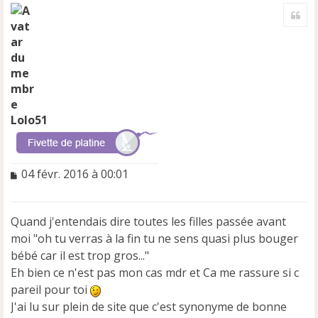
a
Cite
u
t
Lolo51
M
04 févr. 2016 à 00:01
e
s
s
Quand j'entendais dire toutes les filles passée avant
a
moi "oh tu verras à la fin tu ne sens quasi plus bouger
g
e
bébé car il est trop gros..."
n
Eh bien ce n'est pas mon cas mdr et Ca me rassure si c
o
pareil pour toi
n
J'ai lu sur plein de site que c'est synonyme de bonne
l