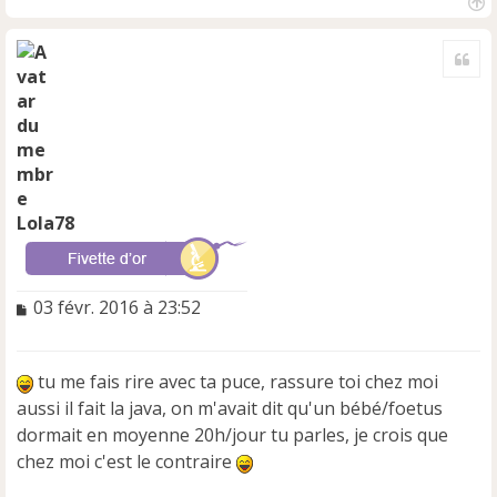
H
a
Cite
u
t
Lola78
M
03 févr. 2016 à 23:52
e
s
s
tu me fais rire avec ta puce, rassure toi chez moi
a
aussi il fait la java, on m'avait dit qu'un bébé/foetus
g
e
dormait en moyenne 20h/jour tu parles, je crois que
n
chez moi c'est le contraire
o
n