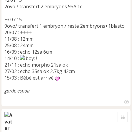
2ovo / transfert 2 embryons 9SA f.c
F3:07.15
9ovo/ transfert 1 embryon / reste 2embryons+1blasto
20/07 : ++++
11/08 : 12mm
25/08 : 24mm
16/09 : echo 12sa 6cm
14/10 :
!
21/11 : echo morpho 21sa ok
27/02 : echo 35sa ok 2,7kg 42cm
15/03 : Bébé est arrivé
garde espoir
H
a
Cite
u
t