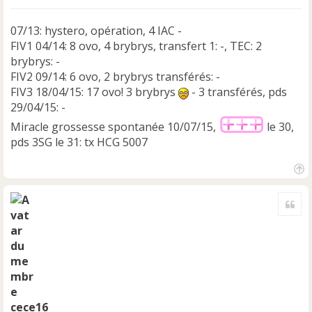
07/13: hystero, opération, 4 IAC -
FIV1 04/14: 8 ovo, 4 brybrys, transfert 1: -, TEC: 2
brybrys: -
FIV2 09/14: 6 ovo, 2 brybrys transférés: -
FIV3 18/04/15: 17 ovo! 3 brybrys
- 3 transférés, pds
29/04/15: -
Miracle grossesse spontanée 10/07/15,
le 30,
pds 3SG le 31: tx HCG 5007
H
a
Cite
u
t
cece16