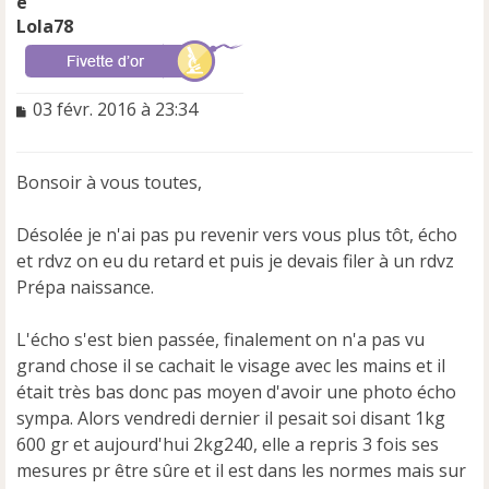
Lola78
M
03 févr. 2016 à 23:34
e
s
s
Bonsoir à vous toutes,
a
g
e
Désolée je n'ai pas pu revenir vers vous plus tôt, écho
n
et rdvz on eu du retard et puis je devais filer à un rdvz
o
Prépa naissance.
n
l
u
L'écho s'est bien passée, finalement on n'a pas vu
grand chose il se cachait le visage avec les mains et il
était très bas donc pas moyen d'avoir une photo écho
sympa. Alors vendredi dernier il pesait soi disant 1kg
600 gr et aujourd'hui 2kg240, elle a repris 3 fois ses
mesures pr être sûre et il est dans les normes mais sur