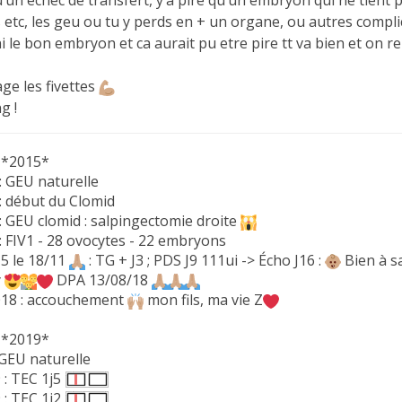
etc, les geu ou tu y perds en + un organe, ou autres complicat
le bon embryon et ca aurait pu etre pire tt va bien et on re
ge les fivettes
g !
 *2015*
: GEU naturelle
 : début du Clomid
: GEU clomid : salpingectomie droite
: FIV1 - 28 ovocytes - 22 embryons
J5 le 18/11
: TG + J3 ; PDS J9 111ui -> Écho J16 :
Bien à s
y
DPA 13/08/18
018 : accouchement
mon fils, ma vie Z
 *2019*
: GEU naturelle
 : TEC 1j5
 : TEC 1j2