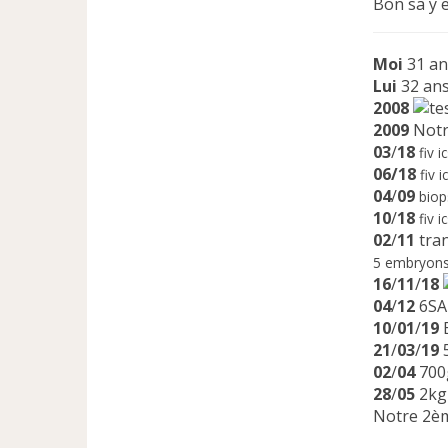
Bon sa y e
Moi
31 an
Lui
32 an
2008
2009
Notr
03
/
18
fiv 
06/18
fiv 
04
/
09
biop
10
/
18
fiv i
02
/
11
tran
5 embryons
16
/
11
/
18
04
/
12
6SA
10
/
01
/
19
B
21
/
03
/
19
5
02
/
04
700
28
/
05
2kg
Notre 2ème