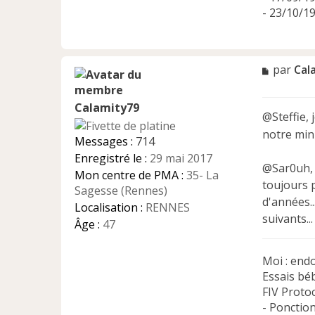
- 23/10/19
M
par
Cal
e
s
Calamity79
s
@Steffie, 
a
notre mini
g
Messages :
714
e
Enregistré le :
29 mai 2017
n
@Sar0uh, j
Mon centre de PMA :
35- La
o
toujours p
n
Sagesse (Rennes)
d'années..
l
Localisation :
RENNES
u
suivants...
Âge :
47
Moi : end
Essais bé
FIV Protoc
- Ponctio