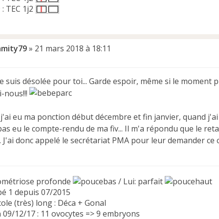
 : TEC 1j2
amity79
»
21 mars 2018 à 18:11
je suis désolée pour toi... Garde espoir, même si le moment 
-nous!!!
'ai eu ma ponction début décembre et fin janvier, quand j'ai re
as eu le compte-rendu de ma fiv... Il m'a répondu que le reta
. J'ai donc appelé le secrétariat PMA pour leur demander ce co
ométriose profonde
/ Lui: parfait
bé 1 depuis 07/2015
ole (très) long : Déca + Gonal
n 09/12/17 : 11 ovocytes => 9 embryons