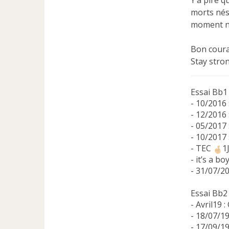
morts nés 
moment ni 
Bon coura
Stay stron
Essai Bb1
- 10/2016 
- 12/2016
- 05/2017 
- 10/2017 
- TEC
1
- it’s a bo
- 31/07/2
Essai Bb2
- Avril19 
- 18/07/19
- 17/09/19