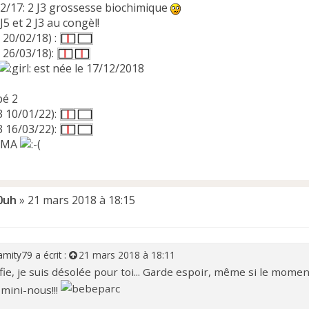
12/17: 2 J3 grossesse biochimique
J5 et 2 J3 au congèl!
 20/02/18) :
 26/03/18):
est née le 17/12/2018
bé 2
3 10/01/22):
3 16/03/22):
 PMA
0uh
»
21 mars 2018 à 18:15
amity79
a écrit :
21 mars 2018 à 18:11
ie, je suis désolée pour toi... Garde espoir, même si le mome
mini-nous!!!