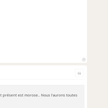
H
a
Citer
u
t
nt présent est morose... Nous l'aurons toutes