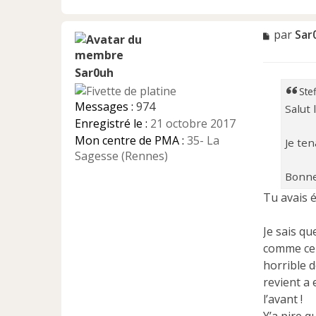
M
par
Sar
e
s
Sar0uh
s
a
Stef
g
Messages :
974
Salut l
e
Enregistré le :
21 octobre 2017
n
Mon centre de PMA :
35- La
o
Je ten
n
Sagesse (Rennes)
l
Bonne
u
Tu avais é
Je sais qu
comme cel
horrible d
revient a 
l’avant !
Y’a pire q