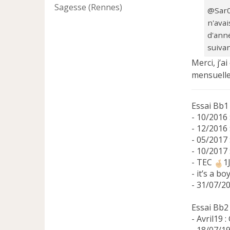
n
Sagesse (Rennes)
@Sar0u
l
n'avai
u
d'anné
suivan
Merci, j’
mensuelle
Essai Bb1
- 10/2016 
- 12/2016
- 05/2017 
- 10/2017 
- TEC
1
- it’s a bo
- 31/07/2
Essai Bb2
- Avril19 