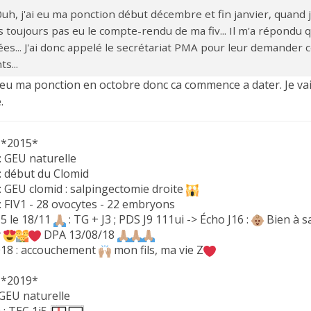
h, j'ai eu ma ponction début décembre et fin janvier, quand j'ai
s toujours pas eu le compte-rendu de ma fiv... Il m'a répondu q
es... J'ai donc appelé le secrétariat PMA pour leur demander ce
ts...
ai eu ma ponction en octobre donc ca commence a dater. Je va
.
 *2015*
: GEU naturelle
 : début du Clomid
: GEU clomid : salpingectomie droite
: FIV1 - 28 ovocytes - 22 embryons
J5 le 18/11
: TG + J3 ; PDS J9 111ui -> Écho J16 :
Bien à s
y
DPA 13/08/18
018 : accouchement
mon fils, ma vie Z
 *2019*
: GEU naturelle