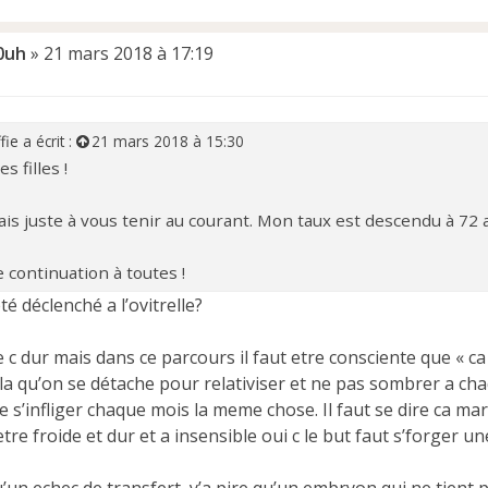
0uh
»
21 mars 2018 à 17:19
fie
a écrit :
21 mars 2018 à 15:30
es filles !
ais juste à vous tenir au courant. Mon taux est descendu à 72 au
 continuation à toutes !
té déclenché a l’ovitrelle?
e c dur mais dans ce parcours il faut etre consciente que « c
a qu’on se détache pour relativiser et ne pas sombrer a chaq
e s’infliger chaque mois la meme chose. Il faut se dire ca mar
etre froide et dur et a insensible oui c le but faut s’forger u
u’un echec de transfert, y’a pire qu’un embryon qui ne tient pa