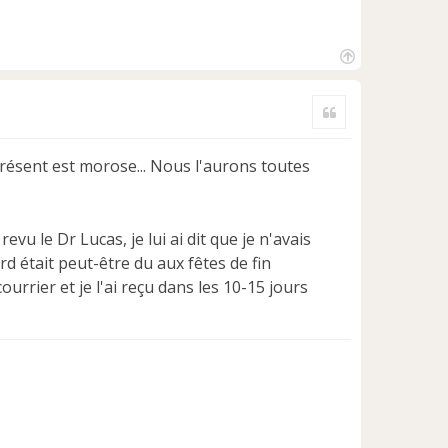
H
a
Citer
u
t
présent est morose... Nous l'aurons toutes
vu le Dr Lucas, je lui ai dit que je n'avais
rd était peut-être du aux fêtes de fin
urrier et je l'ai reçu dans les 10-15 jours