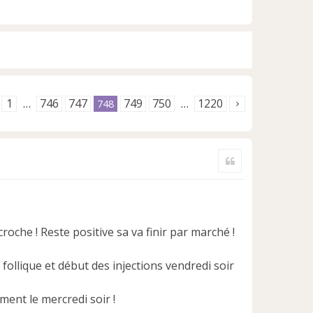
1
746
747
749
750
1220
…
748
…
Citer
oche ! Reste positive sa va finir par marché !
follique et début des injections vendredi soir
ent le mercredi soir !