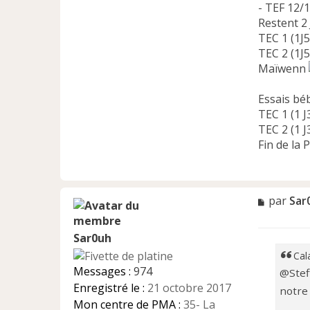
- TEF 12/
Restent 2 
TEC 1 (1J5
TEC 2 (1J5
Maïwenn
Essais bé
TEC 1 (1 J
TEC 2 (1 J
Fin de la
M
par
Sar
e
s
Sar0uh
s
a
Cal
g
Messages :
974
@Steff
e
Enregistré le :
21 octobre 2017
notre 
n
Mon centre de PMA :
35- La
o