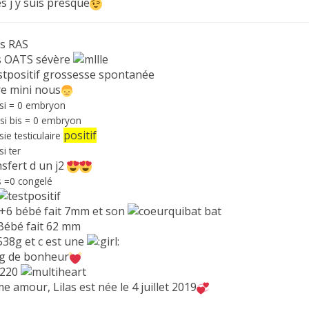
s j y suis presque
s RAS
s OATS sévère
grossesse spontanée
e mini nous
icsi = 0 embryon
icsi bis = 0 embryon
positif
sie testiculaire
csi ter
sfert d un j2
 =0 congelé
+6 bébé fait 7mm et son
bat
ébé fait 62 mm
38g et c est une
g de bonheur
220
 amour, Lilas est née le 4 juillet 2019