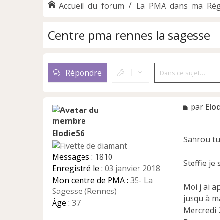
Accueil du forum
La PMA dans ma Rég
Centre pma rennes la sagesse
Répondre
M
par
Elo
e
s
Elodie56
s
Sahrou tu
a
g
Messages :
1810
e
Steffie je
Enregistré le :
03 janvier 2018
n
Mon centre de PMA :
35- La
o
Moi j ai a
n
Sagesse (Rennes)
jusqu à ma
l
Âge :
37
u
Mercredi 