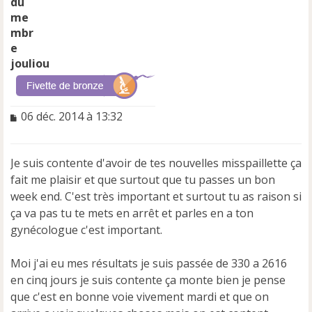
jouliou
M
06 déc. 2014 à 13:32
e
s
s
Je suis contente d'avoir de tes nouvelles misspaillette ça
a
fait me plaisir et que surtout que tu passes un bon
g
e
week end. C'est très important et surtout tu as raison si
n
ça va pas tu te mets en arrêt et parles en a ton
o
gynécologue c'est important.
n
l
u
Moi j'ai eu mes résultats je suis passée de 330 a 2616
en cinq jours je suis contente ça monte bien je pense
que c'est en bonne voie vivement mardi et que on