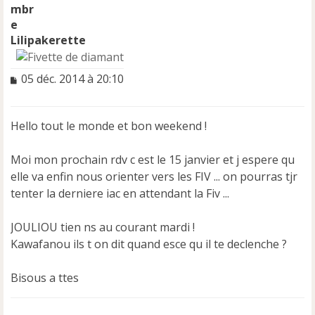
Lilipakerette
M
05 déc. 2014 à 20:10
e
s
s
Hello tout le monde et bon weekend !
a
g
e
Moi mon prochain rdv c est le 15 janvier et j espere qu
n
elle va enfin nous orienter vers les FIV ... on pourras tjr
o
tenter la derniere iac en attendant la Fiv ...
n
l
u
JOULIOU tien ns au courant mardi !
Kawafanou ils t on dit quand esce qu il te declenche ?
Bisous a ttes