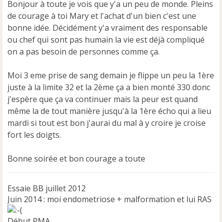
Bonjour à toute je vois que y'a un peu de monde. Pleins
a
de courage à toi Mary et l'achat d'un bien c'est une
g
e
bonne idée. Décidément y'a vraiment des responsable
n
ou chef qui sont pas humain la vie est déjà compliqué
o
on a pas besoin de personnes comme ça.
n
l
u
Moi 3 eme prise de sang demain je flippe un peu la 1ère
juste à la limite 32 et la 2ème ça a bien monté 330 donc
j'espère que ça va continuer mais la peur est quand
même la de tout manière jusqu'à la 1ère écho qui a lieu
mardi si tout est bon j'aurai du mal à y croire je croise
fort les doigts.
Bonne soirée et bon courage a toute
Essaie BB juillet 2012
Juin 2014 : moi endometriose + malformation et lui RAS
Début PMA