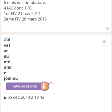
6 mois de stimulations
4 IAC dont 1 FC
1er FIV 21 nov 2014
2eme FIV 26 mars 2015
H
a
Cite
u
t
jouliou
M
05 déc. 2014 à 18:45
e
s
s