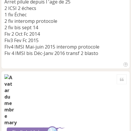
Arret pilule depuis l 'age de 25
2 ICSI 2 échecs
1 fiv Échec
2 fiv interomp protocole
2 fiv bis sept 14
Fiv 2 Oct Fc 2014
Fiv3 Fev Fc 2015
FIv4 IMSI Mai-juin 2015 interomp protocole
Fiv 4 IMSI bis Déc-Janv 2016 transf 2 blasto
H
a
Cite
u
t
mary