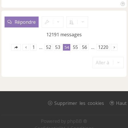
H
a
u
Répondre
t
12191 messages
1
52
53
55
56
1220
…
54
…
Aller à
Supprimer les cookies
Haut
Powered by
phpBB ®