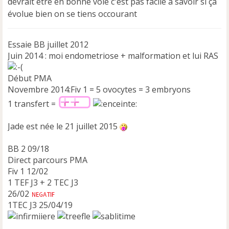
devrait être en bonne voie c'est pas facile à savoir si ça
g
e
évolue bien on se tiens occourant
n
o
n
Essaie BB juillet 2012
l
Juin 2014 : moi endometriose + malformation et lui RAS
u
Début PMA
Novembre 2014:Fiv 1 = 5 ovocytes = 3 embryons
1 transfert =
Jade est née le 21 juillet 2015
BB 2 09/18
Direct parcours PMA
Fiv 1 12/02
1 TEF J3 + 2 TEC J3
26/02
1TEC J3 25/04/19