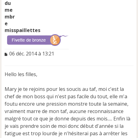
misspaillettes
M
06 déc. 2014 à 13:21
e
s
s
Hello les filles,
a
g
e
Mary je te rejoins pour les soucis au taf, moi c'est la
n
chef de mon boss qui n'est pas facile du tout, elle m'a
o
foutu encore une pression monstre toute la semaine,
n
vraiment marre de mon taf, aucune reconnaissance
l
u
malgré tout ce que je donne depuis des mois..... Enfin là
je vais prendre soin de moi donc début d'année si la
fatigue est trop lourde je n'hésiterai pas à arrêter les