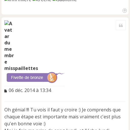
H
a
Cite
u
t
misspaillettes
M
06 déc. 2014 à 13:34
e
s
s
Oh génial !!! Tu vois il faut y croire :) Je comprends que
a
chaque étape est importante mais vraiment c'est plus
g
e
qu'en bonne voie :)
n