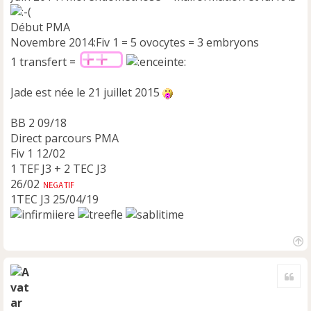
Début PMA
Novembre 2014:Fiv 1 = 5 ovocytes = 3 embryons
1 transfert =
Jade est née le 21 juillet 2015
BB 2 09/18
Direct parcours PMA
Fiv 1 12/02
1 TEF J3 + 2 TEC J3
26/02
1TEC J3 25/04/19
H
a
Cite
u
t