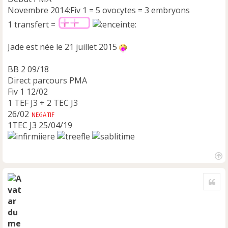
Novembre 2014:Fiv 1 = 5 ovocytes = 3 embryons
1 transfert =
Jade est née le 21 juillet 2015
BB 2 09/18
Direct parcours PMA
Fiv 1 12/02
1 TEF J3 + 2 TEC J3
26/02
1TEC J3 25/04/19
H
a
Cite
u
t