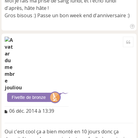
Moi je fais ma prise de sang lundi, et l'écho lundi
o
d'après, hâte hâte !
n
Gros bisous :) Passe un bon week end d'anniversaire :)
l
u
H
a
Cite
u
t
jouliou
M
06 déc. 2014 à 13:39
e
s
s
Oui c'est cool ça a bien monté en 10 jours donc ça
a