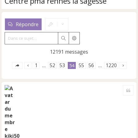
Centre pma rennes la sagesse
Répondre
Rechercher
Recherche avancée
12191 messages
1
52
53
55
56
1220
…
54
…
Cite
kiki50