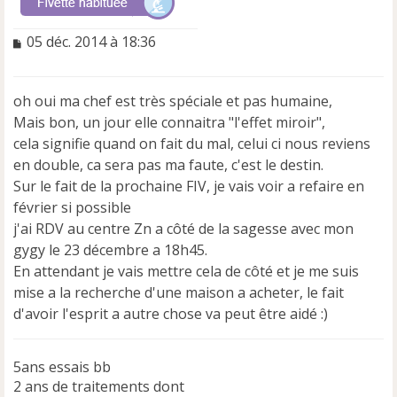
M
05 déc. 2014 à 18:36
e
s
s
oh oui ma chef est très spéciale et pas humaine,
a
Mais bon, un jour elle connaitra "l'effet miroir",
g
e
cela signifie quand on fait du mal, celui ci nous reviens
n
en double, ca sera pas ma faute, c'est le destin.
o
Sur le fait de la prochaine FIV, je vais voir a refaire en
n
février si possible
l
u
j'ai RDV au centre Zn a côté de la sagesse avec mon
gygy le 23 décembre a 18h45.
En attendant je vais mettre cela de côté et je me suis
mise a la recherche d'une maison a acheter, le fait
d'avoir l'esprit a autre chose va peut être aidé :)
5ans essais bb
2 ans de traitements dont