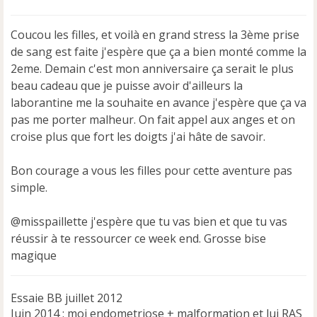
s
s
Coucou les filles, et voilà en grand stress la 3ème prise
a
de sang est faite j'espère que ça a bien monté comme la
g
e
2eme. Demain c'est mon anniversaire ça serait le plus
n
beau cadeau que je puisse avoir d'ailleurs la
o
laborantine me la souhaite en avance j'espère que ça va
n
pas me porter malheur. On fait appel aux anges et on
l
u
croise plus que fort les doigts j'ai hâte de savoir.
Bon courage a vous les filles pour cette aventure pas
simple.
@misspaillette j'espère que tu vas bien et que tu vas
réussir à te ressourcer ce week end. Grosse bise
magique
Essaie BB juillet 2012
Juin 2014 : moi endometriose + malformation et lui RAS