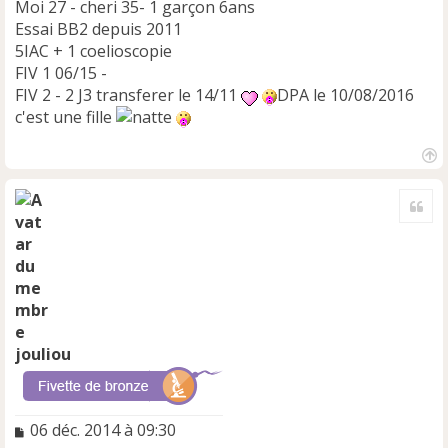
Moi 27 - cheri 35- 1 garçon 6ans
Essai BB2 depuis 2011
5IAC + 1 coelioscopie
FIV 1 06/15 -
FIV 2 - 2 J3 transferer le 14/11
DPA le 10/08/2016
c'est une fille
H
a
Cite
u
t
jouliou
M
06 déc. 2014 à 09:30
e