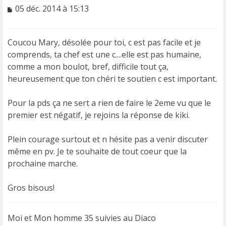
M
05 déc. 2014 à 15:13
e
s
s
Coucou Mary, désolée pour toi, c est pas facile et je
a
comprends, ta chef est une c....elle est pas humaine,
g
e
comme a mon boulot, bref, difficile tout ça,
n
heureusement que ton chéri te soutien c est important.
o
n
Pour la pds ça ne sert a rien de faire le 2eme vu que le
l
u
premier est négatif, je rejoins la réponse de kiki.
Plein courage surtout et n hésite pas a venir discuter
même en pv. Je te souhaite de tout coeur que la
prochaine marche.
Gros bisous!
Moi et Mon homme 35 suivies au Diaco