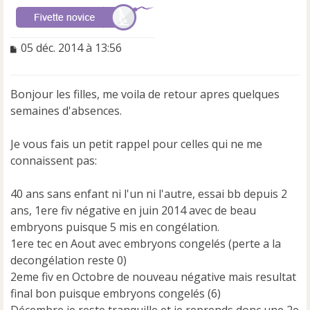
M
05 déc. 2014 à 13:56
e
s
s
Bonjour les filles, me voila de retour apres quelques
a
semaines d'absences.
g
e
n
Je vous fais un petit rappel pour celles qui ne me
o
connaissent pas:
n
l
u
40 ans sans enfant ni l'un ni l'autre, essai bb depuis 2
ans, 1ere fiv négative en juin 2014 avec de beau
embryons puisque 5 mis en congélation.
1ere tec en Aout avec embryons congelés (perte a la
decongélation reste 0)
2eme fiv en Octobre de nouveau négative mais resultat
final bon puisque embryons congelés (6)
Décembre je reste tranquille et je reprends donc une 2e