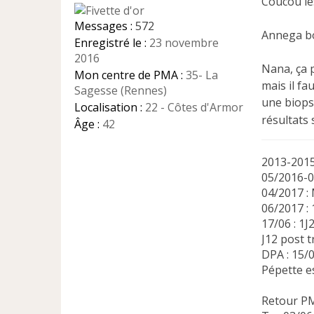
Coucou les
a
g
Messages :
572
e
Annega bo
Enregistré le :
23 novembre
n
2016
o
Nana, ça p
n
Mon centre de PMA :
35- La
mais il fa
l
Sagesse (Rennes)
u
une biopsi
Localisation :
22 - Côtes d'Armor
résultats 
Âge :
42
2013-2015 
05/2016-02
04/2017 :
06/2017 :
17/06 : 1J2
J12 post t
DPA : 15/
Pépette e
Retour P