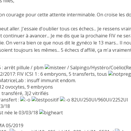
 filles,
n courage pour cette attente interminable. On croise les doi
eut aller. J'essaie d'oublier tous ces échecs... Je ressens vra
ut continuer à avancer... Je me dis que la prochaine FIV ne ser
e. On verra bien ce que nous dit le gynéco le 13 mars... Il no
soient toujours les mêmes... 5 échecs d'affilé, ça m'a vrai
: arrêt pillule / pbm
/ Salpingo/Hystéro/Coëlio(Re
/2017: FIV ICSI 1 : 6 embryons, 5 transferts, tous
 MatriceLab : insuff immunit endom.
 12 ovocytes, 9 embryons
 transféré, 3J2 vitrifiés
ransfert :
82UI/250UI/960UI/2252UI
03/18
st née le 03/03/18
MA 05/2019