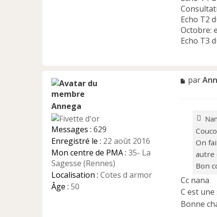
Consultati
Echo T2 d
Octobre: 
Echo T3 d
M
par
Ann
e
s
Annega
s
a
Nan
g
Messages :
629
Coucou
e
Enregistré le :
22 août 2016
On fai
n
Mon centre de PMA :
35- La
o
autre 
n
Sagesse (Rennes)
Bon c
l
Localisation :
Cotes d armor
Cc nana
u
Âge :
50
C est une
Bonne cha