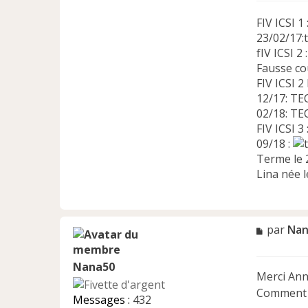
FIV ICSI 1
23/02/17:
fIV ICSI 2
Fausse co
FIV ICSI 2
12/17: TEC
02/18: TE
FIV ICSI 
09/18 :
Terme le 
Lina née 
M
par
Nan
e
s
Nana50
s
Merci Ann
a
Comment 
g
Messages :
432
e