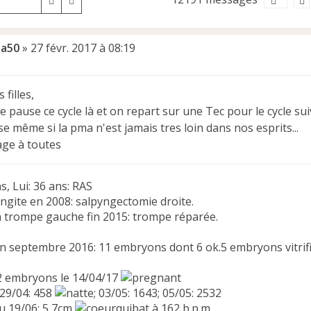
Rechercher
Recherche avancée
a50
»
27 févr. 2017 à 08:19
 filles,
e pause ce cycle là et on repart sur une Tec pour le cycle su
e même si la pma n'est jamais tres loin dans nos esprits...
ge à toutes
s, Lui: 36 ans: RAS
yngite en 2008: salpyngectomie droite.
 trompe gauche fin 2015: trompe réparée.
fin septembre 2016: 11 embryons dont 6 ok.5 embryons vitrifi
2 embryons le 14/04/17
 29/04: 458
; 03/05: 1643; 05/05: 2532
u 19/06: 5,7cm
à 162 b.p.m