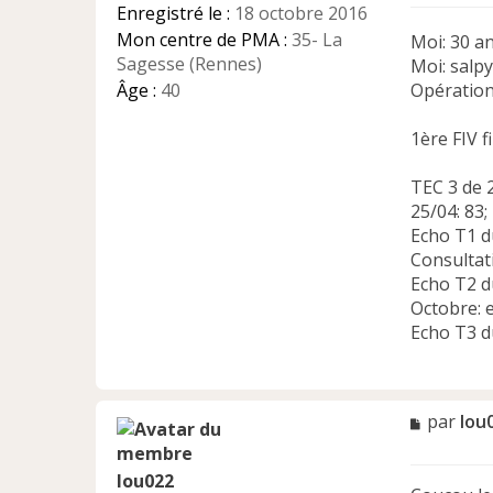
Enregistré le :
18 octobre 2016
n
Mon centre de PMA :
35- La
o
Moi: 30 an
n
Sagesse (Rennes)
Moi: salp
l
Âge :
40
Opération
u
1ère FIV 
TEC 3 de 
25/04: 83;
Echo T1 d
Consultati
Echo T2 d
Octobre: 
Echo T3 d
M
par
lou
e
s
lou022
s