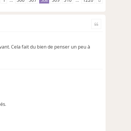
1
506
507
509
510
1220
…
508
…
Citer
ivant. Cela fait du bien de penser un peu à
és.