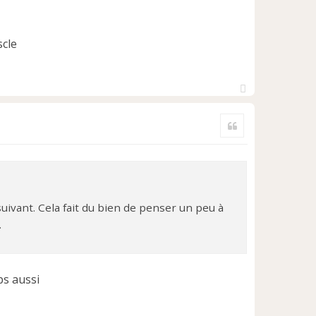
H
a
Citer
u
t
suivant. Cela fait du bien de penser un peu à
.
ps aussi