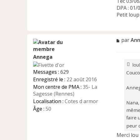
Tec 03/06
DPA : 01/
Petit loup
M
par
Ann
e
s
Annega
s
a
lou0
g
Messages :
629
Coucou
e
Enregistré le :
22 août 2016
n
Mon centre de PMA :
35- La
o
Annega
n
Sagesse (Rennes)
l
Localisation :
Cotes d armor
Nana, 
u
Âge :
50
même, 
faire 
peur q
Merci lou