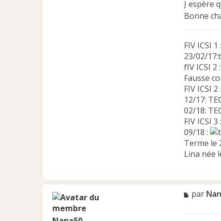
J espère q
Bonne cha
FIV ICSI 1
23/02/17:
fIV ICSI 2
Fausse co
FIV ICSI 2
12/17: TEC
02/18: TE
FIV ICSI 
09/18 :
Terme le 
Lina née 
M
par
Nan
e
s
Nana50