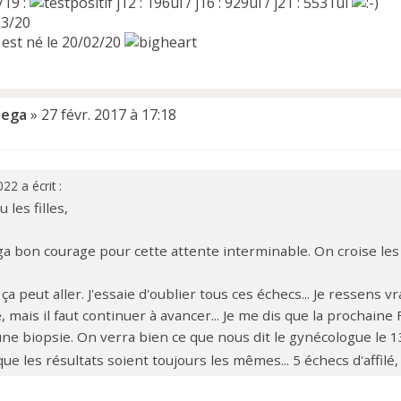
/19 :
j12 : 196ui / j16 : 929ui / j21 : 5531ui
03/20
 est né le 20/02/20
ega
»
27 févr. 2017 à 17:18
22 a écrit :
 les filles,
 bon courage pour cette attente interminable. On croise les d
ça peut aller. J'essaie d'oublier tous ces échecs... Je ressens v
mais il faut continuer à avancer... Je me dis que la prochaine F
une biopsie. On verra bien ce que nous dit le gynécologue le 13
ue les résultats soient toujours les mêmes... 5 échecs d'affi