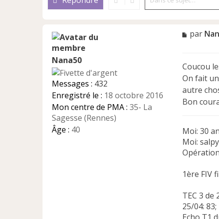
Répondre
M
par
Nan
e
s
Nana50
s
Coucou les
a
On fait un
g
Messages :
432
e
autre chos
Enregistré le :
18 octobre 2016
n
Bon coura
Mon centre de PMA :
35- La
o
n
Sagesse (Rennes)
l
Âge :
40
Moi: 30 an
u
Moi: salp
Opération
1ère FIV 
TEC 3 de 
25/04: 83;
Echo T1 d