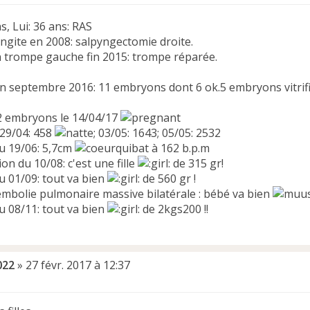
s, Lui: 36 ans: RAS
yngite en 2008: salpyngectomie droite.
 trompe gauche fin 2015: trompe réparée.
fin septembre 2016: 11 embryons dont 6 ok.5 embryons vitrifi
2 embryons le 14/04/17
 29/04: 458
; 03/05: 1643; 05/05: 2532
u 19/06: 5,7cm
à 162 b.p.m
on du 10/08: c'est une fille
de 315 gr!
u 01/09: tout va bien
de 560 gr !
embolie pulmonaire massive bilatérale : bébé va bien
u 08/11: tout va bien
de 2kgs200 !!
022
»
27 févr. 2017 à 12:37