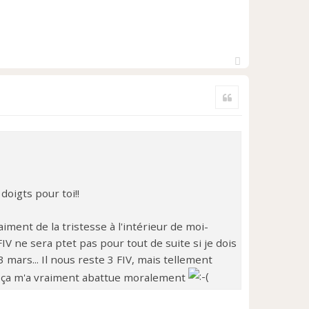
H
a
Citer
u
t
oigts pour toi!!
raiment de la tristesse à l'intérieur de moi-
IV ne sera ptet pas pour tout de suite si je dois
 mars... Il nous reste 3 FIV, mais tellement
lé, ça m'a vraiment abattue moralement