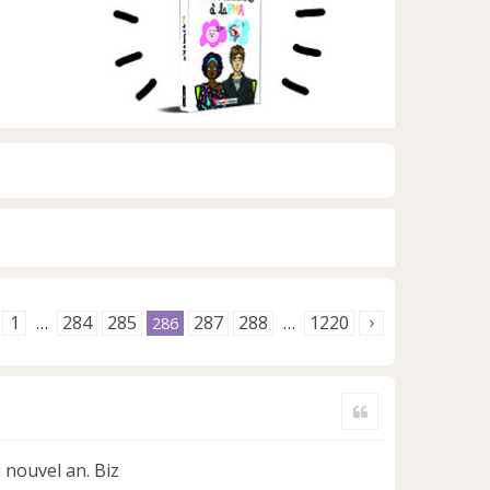
1
284
285
287
288
1220
…
286
…
Citer
 nouvel an. Biz