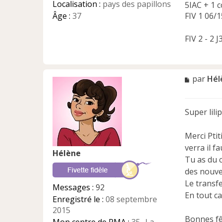
Localisation :
pays des papillons
5IAC + 1 c
Âge :
37
FIV 1 06/1
FIV 2 - 2 
M
par
Hél
e
s
s
Super lili
a
g
e
Merci Pti
n
verra il fa
Hélène
o
Tu as du 
n
des nouve
l
u
Le transfe
Messages :
92
En tout ca
Enregistré le :
08 septembre
2015
Bonnes fê