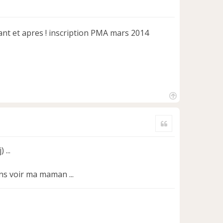
vant et apres ! inscription PMA mars 2014
H
a
Citer
u
t
 ...
ns voir ma maman ...