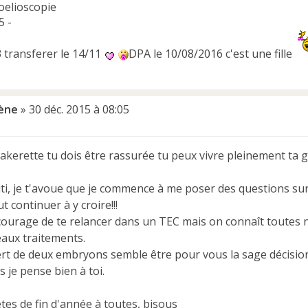
oelioscopie
5 -
J3 transferer le 14/11
DPA le 10/08/2016 c'est une fille
ène
»
30 déc. 2015 à 08:05
pakerette tu dois être rassurée tu peux vivre pleinement ta 
titi, je t'avoue que je commence à me poser des questions s
ut continuer à y croire!!!
courage de te relancer dans un TEC mais on connaît toutes
aux traitements.
rt de deux embryons semble être pour vous la sage décision. À 
s je pense bien à toi.
tes de fin d'année à toutes, bisous