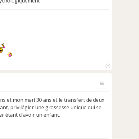
psychologiquement
H
a
Citer
u
t
ans et mon mari 30 ans et le transfert de deux
ant, privilégier une grossesse unique qui se
er étant d'avoir un enfant.