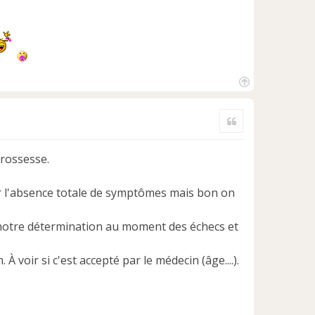
H
a
Citer
u
t
grossesse.
ur l'absence totale de symptômes mais bon on
 notre détermination au moment des échecs et
voir si c'est accepté par le médecin (âge....).