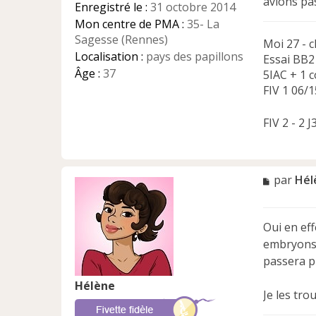
avions pa
Enregistré le :
31 octobre 2014
o
n
Mon centre de PMA :
35- La
l
Sagesse (Rennes)
Moi 27 - c
u
Localisation :
pays des papillons
Essai BB2
Âge :
37
5IAC + 1 c
FIV 1 06/1
FIV 2 - 2 
M
par
Hél
e
s
s
Oui en eff
a
embryons 
g
e
passera pr
n
Hélène
o
Je les tro
n
l