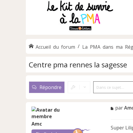
Accueil du forum
La PMA dans ma Rég
Centre pma rennes la sagesse
Répondre
M
par
Am
e
s
Amc
s
Super Lili
a