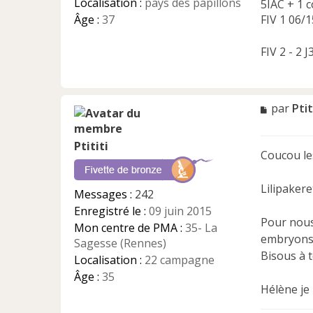
Localisation :
pays des papillons
5IAC + 1 c
Âge :
37
FIV 1 06/1
FIV 2 - 2 
M
par
Ptit
e
s
Ptititi
s
Coucou les
a
g
e
Lilipakere
Messages :
242
n
Enregistré le :
09 juin 2015
o
Pour nous
n
Mon centre de PMA :
35- La
embryons q
l
Sagesse (Rennes)
u
Bisous à 
Localisation :
22 campagne
Âge :
35
Hélène je 