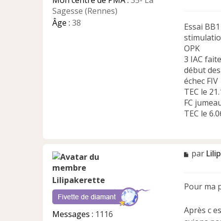
Mon centre de PMA :
35- La
Sagesse (Rennes)
Âge :
38
Essai BB1
stimulati
OPK
3 IAC fait
début des
échec FIV 
TEC le 21.
FC jumeaux
TEC le 6.
M
par
Lil
e
s
Lilipakerette
s
Pour ma pa
a
g
e
Après c e
Messages :
1116
n