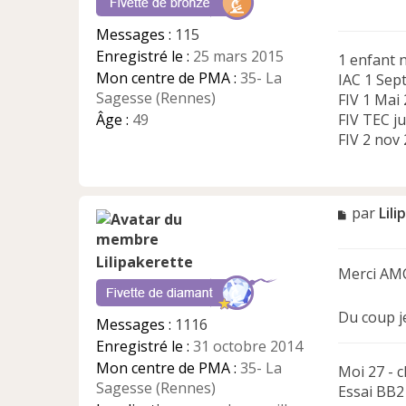
g
e
Messages :
115
n
Enregistré le :
25 mars 2015
1 enfant n
o
n
Mon centre de PMA :
35- La
IAC 1 Sept
l
Sagesse (Rennes)
FIV 1 Mai
u
Âge :
49
FIV TEC ju
FIV 2 nov
M
par
Lil
e
s
Lilipakerette
s
Merci AMC 
a
g
e
Du coup je
Messages :
1116
n
Enregistré le :
31 octobre 2014
o
n
Mon centre de PMA :
35- La
Moi 27 - c
l
Sagesse (Rennes)
Essai BB2
u