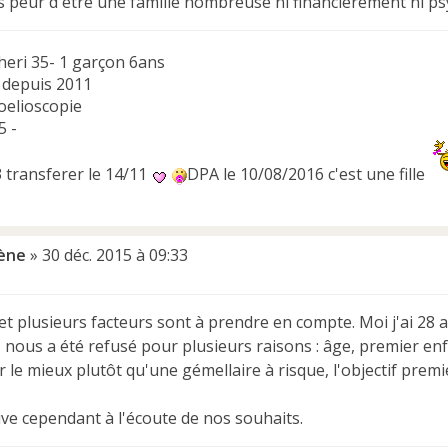
s peur d être une famille nombreuse ni financièrement ni 
heri 35- 1 garçon 6ans
 depuis 2011
oelioscopie
5 -
J3 transferer le 14/11
DPA le 10/08/2016 c'est une fille
ène
»
30 déc. 2015 à 09:33
et plusieurs facteurs sont à prendre en compte. Moi j'ai 28 
nous a été refusé pour plusieurs raisons : âge, premier enf
 le mieux plutôt qu'une gémellaire à risque, l'objectif premi
uve cependant à l'écoute de nos souhaits.