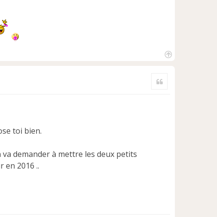
H
a
Citer
u
t
se toi bien.
 va demander à mettre les deux petits
 en 2016 ..