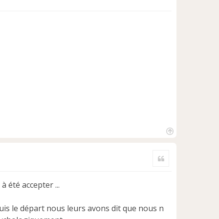
H
a
Citer
u
t
à été accepter ...
uis le départ nous leurs avons dit que nous n