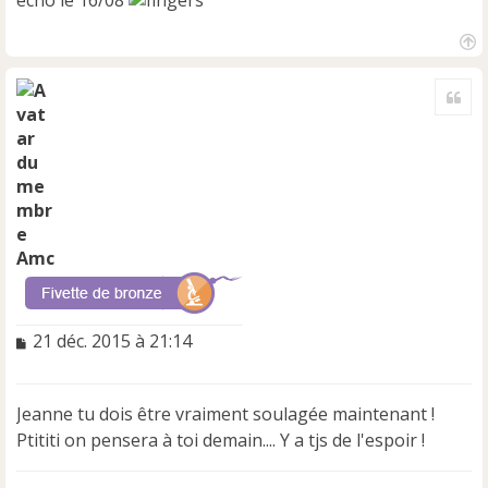
H
a
Cite
u
t
Amc
M
21 déc. 2015 à 21:14
e
s
s
Jeanne tu dois être vraiment soulagée maintenant !
a
Ptititi on pensera à toi demain.... Y a tjs de l'espoir !
g
e
n