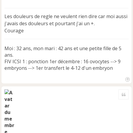
e
s
s
Les douleurs de regle ne veulent rien dire car moi aussi
a
j'avais des douleurs et pourtant j'ai un +.
g
e
Courage
n
o
n
Moi : 32 ans, mon mari : 42 ans et une petite fille de 5
l
ans.
u
FIV ICSI 1 : ponction 1er décembre : 16 ovocytes --> 9
embryons --> 1er transfert le 4-12 d'un embryon
H
a
Cite
u
t