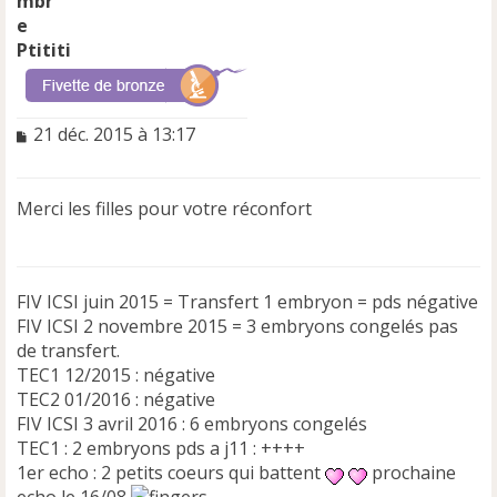
Ptititi
M
21 déc. 2015 à 13:17
e
s
s
Merci les filles pour votre réconfort
a
g
e
n
FIV ICSI juin 2015 = Transfert 1 embryon = pds négative
o
n
FIV ICSI 2 novembre 2015 = 3 embryons congelés pas
l
de transfert.
u
TEC1 12/2015 : négative
TEC2 01/2016 : négative
FIV ICSI 3 avril 2016 : 6 embryons congelés
TEC1 : 2 embryons pds a j11 : ++++
1er echo : 2 petits coeurs qui battent
prochaine
echo le 16/08