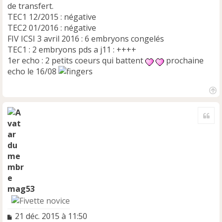
l
de transfert.
u
TEC1 12/2015 : négative
TEC2 01/2016 : négative
FIV ICSI 3 avril 2016 : 6 embryons congelés
TEC1 : 2 embryons pds a j11 : ++++
1er echo : 2 petits coeurs qui battent
prochaine
echo le 16/08
H
a
Cite
u
t
mag53
M
21 déc. 2015 à 11:50