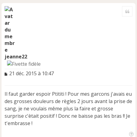
H
a
Cite
u
t
jeanne22
M
21 déc. 2015 à 10:47
e
s
s
Il faut garder espoir Ptititi ! Pour mes garcons j'avais eu
a
des grosses douleurs de règles 2 jours avant la prise de
g
e
sang, je ne voulais même plus la faire et grosse
n
surprise c'ètait positif ! Donc ne baisse pas les bras !! Je
o
t'embrasse !
n
l
u