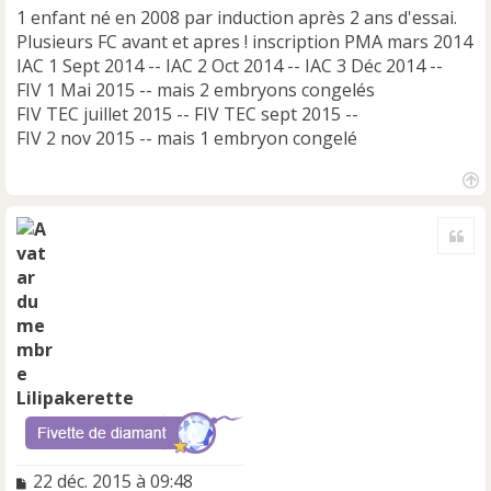
1 enfant né en 2008 par induction après 2 ans d'essai.
o
n
Plusieurs FC avant et apres ! inscription PMA mars 2014
l
IAC 1 Sept 2014 -- IAC 2 Oct 2014 -- IAC 3 Déc 2014 --
u
FIV 1 Mai 2015 -- mais 2 embryons congelés
FIV TEC juillet 2015 -- FIV TEC sept 2015 --
FIV 2 nov 2015 -- mais 1 embryon congelé
H
a
Cite
u
t
Lilipakerette
M
22 déc. 2015 à 09:48