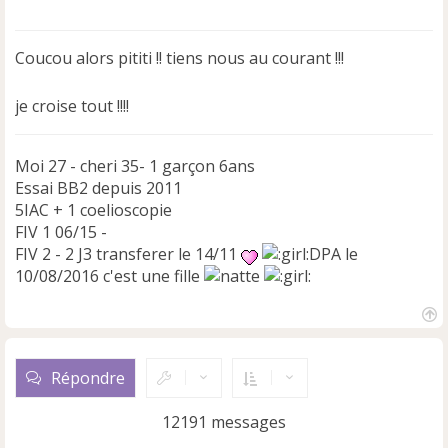
e
s
s
Coucou alors pititi !! tiens nous au courant !!!
a
g
e
je croise tout !!!!
n
o
n
Moi 27 - cheri 35- 1 garçon 6ans
l
Essai BB2 depuis 2011
u
5IAC + 1 coelioscopie
FIV 1 06/15 -
FIV 2 - 2 J3 transferer le 14/11
DPA le
10/08/2016 c'est une fille
H
a
u
Répondre
t
12191 messages