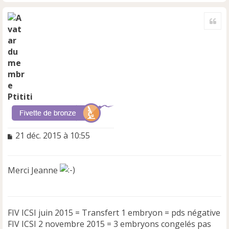
H
a
Cite
u
t
Ptititi
M
21 déc. 2015 à 10:55
e
s
s
Merci Jeanne
a
g
e
n
FIV ICSI juin 2015 = Transfert 1 embryon = pds négative
o
n
FIV ICSI 2 novembre 2015 = 3 embryons congelés pas