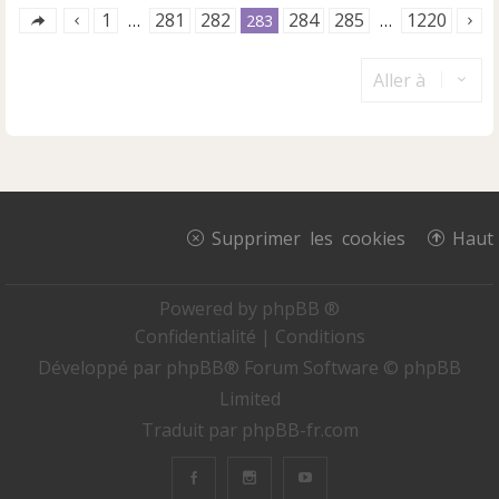
1
281
282
284
285
1220
…
283
…
Aller à
Supprimer les cookies
Haut
Powered by
phpBB ®
Confidentialité
|
Conditions
Développé par
phpBB
® Forum Software © phpBB
Limited
Traduit par
phpBB-fr.com