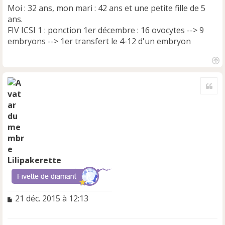
n
Moi : 32 ans, mon mari : 42 ans et une petite fille de 5
l
ans.
u
FIV ICSI 1 : ponction 1er décembre : 16 ovocytes --> 9
embryons --> 1er transfert le 4-12 d'un embryon
H
a
Cite
u
t
Lilipakerette
M
21 déc. 2015 à 12:13
e
s