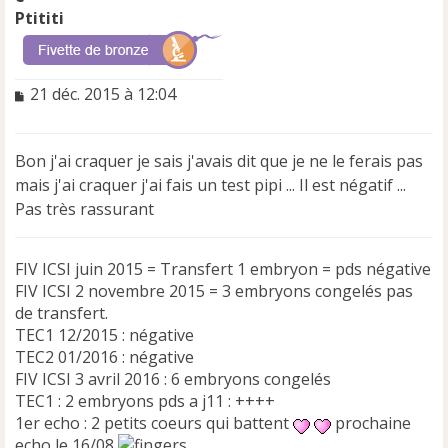
Ptititi
M
21 déc. 2015 à 12:04
e
s
s
Bon j'ai craquer je sais j'avais dit que je ne le ferais pas
a
mais j'ai craquer j'ai fais un test pipi ... Il est négatif ...
g
e
Pas très rassurant
n
o
n
FIV ICSI juin 2015 = Transfert 1 embryon = pds négative
l
FIV ICSI 2 novembre 2015 = 3 embryons congelés pas
u
de transfert.
TEC1 12/2015 : négative
TEC2 01/2016 : négative
FIV ICSI 3 avril 2016 : 6 embryons congelés
TEC1 : 2 embryons pds a j11 : ++++
1er echo : 2 petits coeurs qui battent
prochaine
echo le 16/08