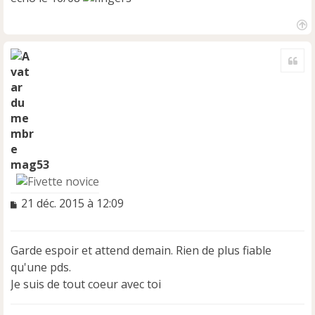
H
a
Cite
u
t
mag53
M
21 déc. 2015 à 12:09
e
s
s
Garde espoir et attend demain. Rien de plus fiable
a
qu'une pds.
g
e
Je suis de tout coeur avec toi
n
o