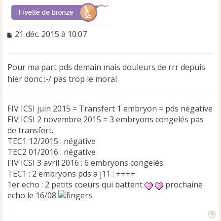
M
21 déc. 2015 à 10:07
e
s
s
Pour ma part pds demain mais douleurs de rrr depuis
a
hier donc :-/ pas trop le moral
g
e
n
FIV ICSI juin 2015 = Transfert 1 embryon = pds négative
o
n
FIV ICSI 2 novembre 2015 = 3 embryons congelés pas
l
de transfert.
u
TEC1 12/2015 : négative
TEC2 01/2016 : négative
FIV ICSI 3 avril 2016 : 6 embryons congelés
TEC1 : 2 embryons pds a j11 : ++++
1er echo : 2 petits coeurs qui battent
prochaine
echo le 16/08