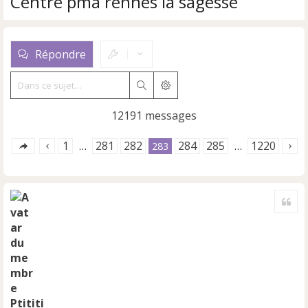
Centre pma rennes la sagesse
Répondre
Rechercher
Recherche avancée
12191 messages
1
281
282
284
285
1220
…
283
…
Cite
Ptititi