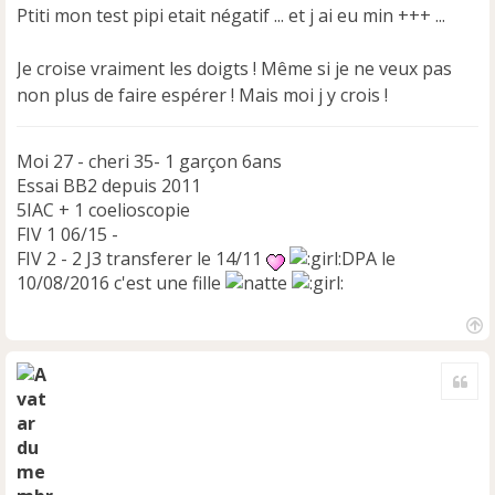
s
Ptiti mon test pipi etait négatif ... et j ai eu min +++ ...
a
g
e
Je croise vraiment les doigts ! Même si je ne veux pas
n
non plus de faire espérer ! Mais moi j y crois !
o
n
l
Moi 27 - cheri 35- 1 garçon 6ans
u
Essai BB2 depuis 2011
5IAC + 1 coelioscopie
FIV 1 06/15 -
FIV 2 - 2 J3 transferer le 14/11
DPA le
10/08/2016 c'est une fille
H
a
Cite
u
t