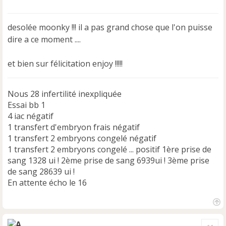
e
s
s
desolée moonky !!! il a pas grand chose que l'on puisse
a
dire a ce moment ....
g
e
n
et bien sur félicitation enjoy !!!!!
o
n
l
Nous 28 infertilité inexpliquée
u
Essai bb 1
4 iac négatif
1 transfert d'embryon frais négatif
1 transfert 2 embryons congelé négatif
1 transfert 2 embryons congelé ... positif 1ère prise de
sang 1328 ui ! 2ème prise de sang 6939ui ! 3ème prise
de sang 28639 ui !
En attente écho le 16
H
a
Cite