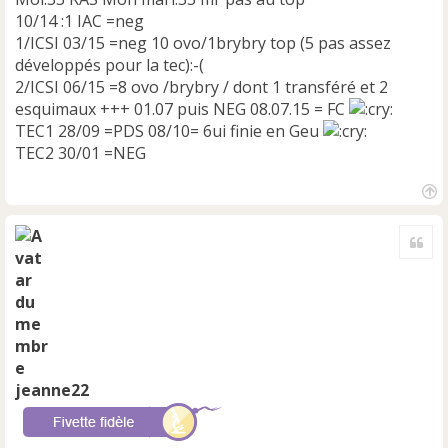
10/14 :1 IAC =neg
1/ICSI 03/15 =neg 10 ovo/1brybry top (5 pas assez
développés pour la tec):-(
2/ICSI 06/15 =8 ovo /brybry / dont 1 transféré et 2
esquimaux +++ 01.07 puis NEG 08.07.15 = FC
TEC1 28/09 =PDS 08/10= 6ui finie en Geu
TEC2 30/01 =NEG
H
a
Cite
u
t
jeanne22