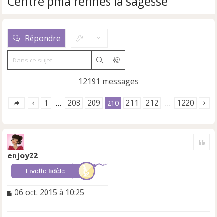
Centre pma rennes la sagesse
Répondre
Rechercher
Recherche avancée
12191 messages
1
208
209
211
212
1220
…
210
…
Cite
enjoy22
M
06 oct. 2015 à 10:25
e
s