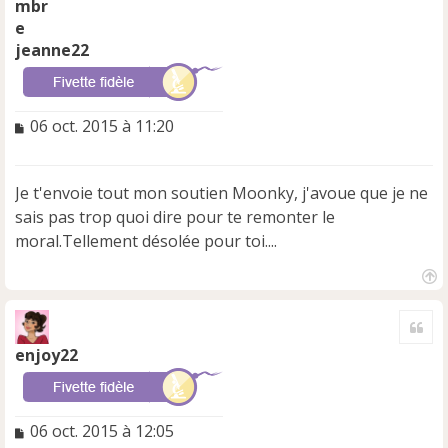
jeanne22
M
06 oct. 2015 à 11:20
e
s
s
Je t'envoie tout mon soutien Moonky, j'avoue que je ne
a
sais pas trop quoi dire pour te remonter le
g
e
moral.Tellement désolée pour toi....
n
o
n
H
a
l
Cite
u
u
t
enjoy22
M
06 oct. 2015 à 12:05