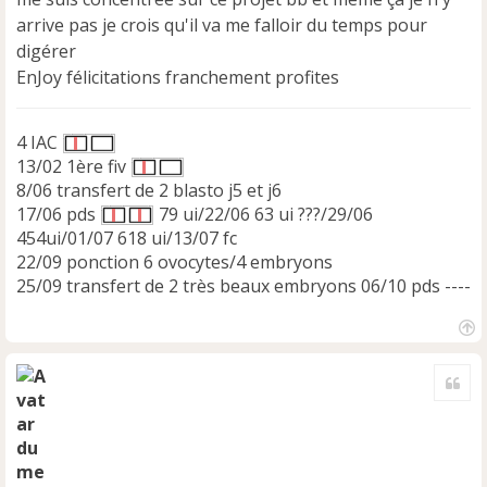
n
arrive pas je crois qu'il va me falloir du temps pour
o
digérer
n
EnJoy félicitations franchement profites
l
u
4 IAC
13/02 1ère fiv
8/06 transfert de 2 blasto j5 et j6
17/06 pds
79 ui/22/06 63 ui ???/29/06
454ui/01/07 618 ui/13/07 fc
22/09 ponction 6 ovocytes/4 embryons
25/09 transfert de 2 très beaux embryons 06/10 pds ----
H
a
Cite
u
t