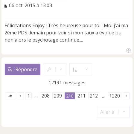
M
06 oct. 2015 à 13:03
e
s
s
Félicitations Enjoy ! Très heureuse pour toi ! Moi j'ai ma
a
2ème PDS demain pour voir si mon taux a évolué ou
g
e
non alors le psychotage continue....
n
o
n
H
a
l
u
u
Répondre
t
12191 messages
1
208
209
211
212
1220
…
210
…
Aller à