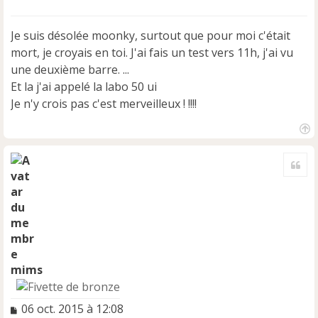
e
s
s
Je suis désolée moonky, surtout que pour moi c'était
a
mort, je croyais en toi. J'ai fais un test vers 11h, j'ai vu
g
e
une deuxième barre. ...
n
Et la j'ai appelé la labo 50 ui
o
Je n'y crois pas c'est merveilleux ! !!!!
n
l
u
H
a
Cite
u
t
mims
M
06 oct. 2015 à 12:08