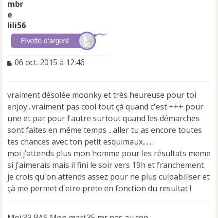
lili56
M
06 oct. 2015 à 12:46
e
s
s
vraiment désolée moonky et très heureuse pour toi
a
enjoy...vraiment pas cool tout çà quand c'est +++ pour
g
e
une et par pour l'autre surtout quand les démarches
n
sont faites en même temps ...aller tu as encore toutes
o
tes chances avec ton petit esquimaux.......
n
moi j’attends plus mon homme pour les résultats meme
l
u
si j'aimerais mais il fini le soir vers 19h et franchement
je crois qu'on attends assez pour ne plus culpabiliser et
çà me permet d'etre prete en fonction du resultat !
Moi:33 RAS Mon mari:35 mr pas au top