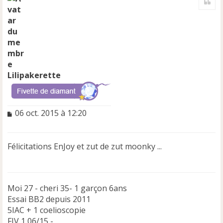
u
t
Lilipakerette
M
06 oct. 2015 à 12:20
e
s
s
Félicitations EnJoy et zut de zut moonky ...
a
g
e
n
Moi 27 - cheri 35- 1 garçon 6ans
o
n
Essai BB2 depuis 2011
l
5IAC + 1 coelioscopie
u
FIV 1 06/15 -