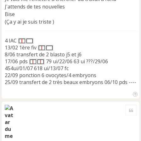
J'attends de tes nouvelles
Bise
(Ça y ai je suis triste )
4 IAC
13/02 1ère fiv
8/06 transfert de 2 blasto j5 et j6
17/06 pds
79 ui/22/06 63 ui ???/29/06
454ui/01/07 618 ui/13/07 fc
22/09 ponction 6 ovocytes/4 embryons
25/09 transfert de 2 très beaux embryons 06/10 pds ----
H
a
Cite
u
t