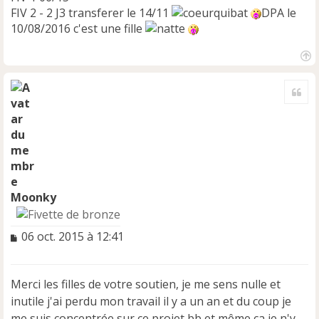
FIV 2 - 2 J3 transferer le 14/11
DPA le
10/08/2016 c'est une fille
H
a
Cite
u
t
Moonky
M
06 oct. 2015 à 12:41
e
s
s
Merci les filles de votre soutien, je me sens nulle et
a
inutile j'ai perdu mon travail il y a un an et du coup je
g
e
me suis concentrée sur ce projet bb et même ça je n'y