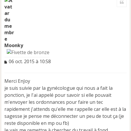
u
l
t
u
Moonky
M
06 oct. 2015 à 10:58
e
s
s
Merci EnJoy
a
je suis suivie par la gynécologue qui nous a fait la
g
e
ponction, je l'ai appelé pour savoir si elle pouvait
n
m'envoyer les ordonnances pour faire un tec
o
rapidement j'attends qu'elle me rappelle car elle est à la
n
sagesse je pense me déconnecter un peu de tout ça (je
l
u
reste disponible en mp ou fb)
Je vais me remettre à chercher du travail à fond