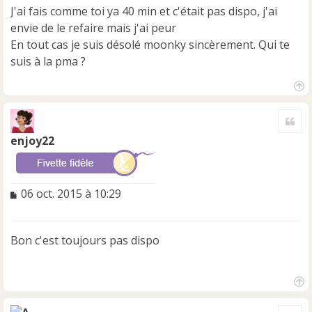
s
J'ai fais comme toi ya 40 min et c'était pas dispo, j'ai
a
envie de le refaire mais j'ai peur
g
e
En tout cas je suis désolé moonky sincèrement. Qui te
n
suis à la pma ?
o
n
l
H
u
a
Cite
u
t
enjoy22
M
06 oct. 2015 à 10:29
e
s
s
Bon c'est toujours pas dispo
a
g
e
n
H
o
a
n
Cite