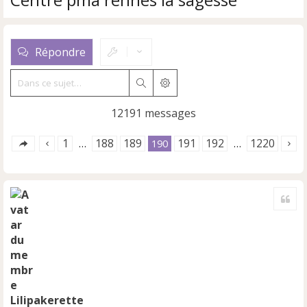
Répondre
Rechercher
Recherche avancée
12191 messages
1
188
189
191
192
1220
…
190
…
Cite
Lilipakerette