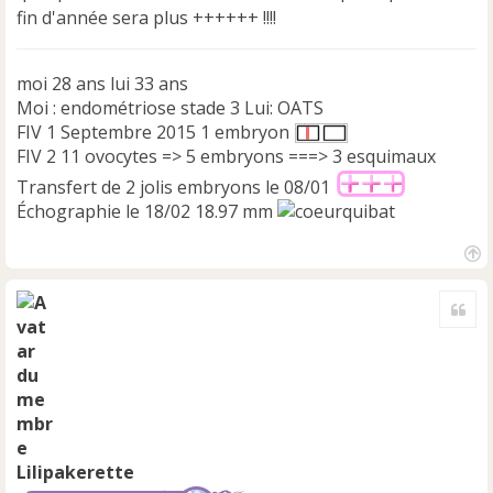
fin d'année sera plus ++++++ !!!!
moi 28 ans lui 33 ans
Moi : endométriose stade 3 Lui: OATS
FIV 1 Septembre 2015 1 embryon
FIV 2 11 ovocytes => 5 embryons ===> 3 esquimaux
Transfert de 2 jolis embryons le 08/01
Échographie le 18/02 18.97 mm
H
a
Cite
u
t
Lilipakerette