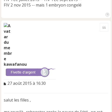
FIV 2 nov 2015 -- mais 1 embryon congelé
H
a
Cite
u
t
kawafanou
M
27 août 2015 à 16:30
e
s
s
salut les filles ,
a
g
e
me revoilà . rebooster après la pause de l'été . on est