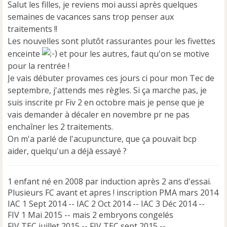
Salut les filles, je reviens moi aussi après quelques
a
semaines de vacances sans trop penser aux
g
e
traitements !!
n
Les nouvelles sont plutôt rassurantes pour les fivettes
o
enceinte
et pour les autres, faut qu'on se motive
n
pour la rentrée !
l
u
Je vais débuter provames ces jours ci pour mon Tec de
septembre, j'attends mes règles. Si ça marche pas, je
suis inscrite pr Fiv 2 en octobre mais je pense que je
vais demander à décaler en novembre pr ne pas
enchaîner les 2 traitements.
On m'a parlé de l'acupuncture, que ça pouvait bcp
aider, quelqu'un a déjà essayé ?
1 enfant né en 2008 par induction après 2 ans d'essai.
Plusieurs FC avant et apres ! inscription PMA mars 2014
IAC 1 Sept 2014 -- IAC 2 Oct 2014 -- IAC 3 Déc 2014 --
FIV 1 Mai 2015 -- mais 2 embryons congelés
FIV TEC juillet 2015 -- FIV TEC sept 2015 --