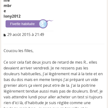
lony2012
M
29 août 2015 à 21:49
e
s
s
Coucou les filles,
a
g
e
Ce soir cela fait deux jours de retard de mes R... elles
n
devaient arriver vendredi. Je ne ressens pas les
o
douleurs habituelles, j'ai lègérement mal à la tete et en
n
bas du dos mais en meme temps j'ai préparé un vide
l
u
grenier alors ça vient peut etre de la. j'ai la poitrine
légèrement tendue aussi mais pas de douleurs. Bref, je
vais attendre lundi pour aller acheter un test si tujours
rien d'ici là, d'habitude je suis réglée comme une