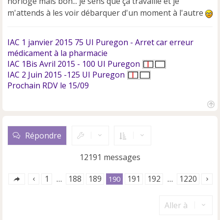
horloge mais bon... je sens que ça travaille et je
m'attends à les voir débarquer d'un moment à l'autre
IAC 1 janvier 2015 75 UI Puregon - Arret car erreur
médicament à la pharmacie
IAC 1Bis Avril 2015 - 100 UI Puregon
IAC 2 Juin 2015 -125 UI Puregon
Prochain RDV le 15/09
H
a
u
Répondre
t
12191 messages
1
188
189
191
192
1220
…
190
…
Aller à