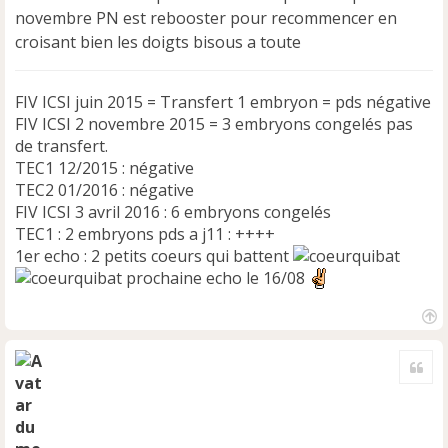
n
novembre PN est rebooster pour recommencer en
l
u
croisant bien les doigts bisous a toute
FIV ICSI juin 2015 = Transfert 1 embryon = pds négative
FIV ICSI 2 novembre 2015 = 3 embryons congelés pas
de transfert.
TEC1 12/2015 : négative
TEC2 01/2016 : négative
FIV ICSI 3 avril 2016 : 6 embryons congelés
TEC1 : 2 embryons pds a j11 : ++++
1er echo : 2 petits coeurs qui battent
prochaine echo le 16/08
H
a
Cite
u
t