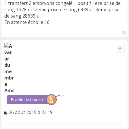
1 transfert 2 embryons congelé ... positif 1ère prise de
sang 1328 ui ! 2ème prise de sang 6939ui ! 3ème prise
de sang 28639 ui !
En attente écho le 16
H
a
Cite
u
t
Amc
M
26 août 2015 à 22:19
e
s
s