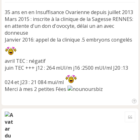
l
u
35 ans en en Insuffisance Ovarienne depuis juillet 2013
Mars 2015 : inscrite à la clinique de la Sagesse RENNES:
en attente d'un don d'ovocyte, délai un an avec
donneuse
Janvier 2016: appel de la clinique .5 embryons congelés
avril TEC : négatif
juin TEC +++ j12 : 264 mUI/m j16 :2500 mUI/ml J20 :13
024 et J23 : 21 084 mui/ml
Merci à mes 2 petites Fées
H
a
Cite
u
t