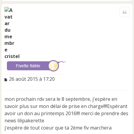
H
a
Cite
u
t
cristel
M
26 août 2015 à 17:20
e
s
s
mon prochain rdv sera le 8 septembre, j'espère en
a
savoir plus sur mon délai de prise en charge!!!!Espérant
g
e
avoir un don au printemps 2016!!!! merci de prendre des
n
news lilipakerette
o
j'espère de tout coeur que ta 2ème fiv marchera
n