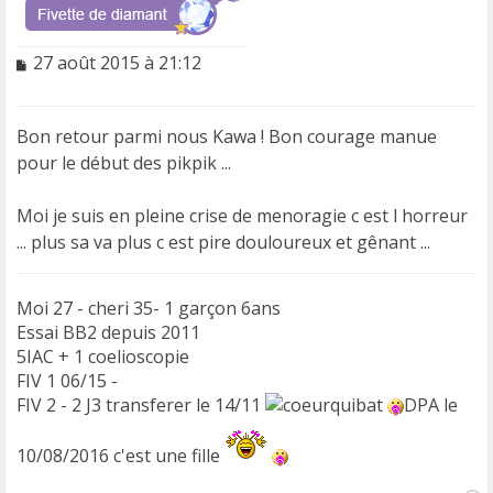
M
27 août 2015 à 21:12
e
s
s
Bon retour parmi nous Kawa ! Bon courage manue
a
pour le début des pikpik ...
g
e
n
Moi je suis en pleine crise de menoragie c est l horreur
o
... plus sa va plus c est pire douloureux et gênant ...
n
l
u
Moi 27 - cheri 35- 1 garçon 6ans
Essai BB2 depuis 2011
5IAC + 1 coelioscopie
FIV 1 06/15 -
FIV 2 - 2 J3 transferer le 14/11
DPA le
10/08/2016 c'est une fille