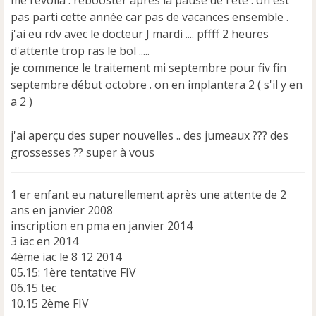
n
pas parti cette année car pas de vacances ensemble .
o
j'ai eu rdv avec le docteur J mardi .... pffff 2 heures
n
d'attente trop ras le bol .....
l
u
je commence le traitement mi septembre pour fiv fin
septembre début octobre . on en implantera 2 ( s'il y en
a 2 )
j'ai aperçu des super nouvelles .. des jumeaux ??? des
grossesses ?? super à vous
1 er enfant eu naturellement après une attente de 2
ans en janvier 2008
inscription en pma en janvier 2014
3 iac en 2014
4ème iac le 8 12 2014
05.15: 1ère tentative FIV
06.15 tec
10.15 2ème FIV