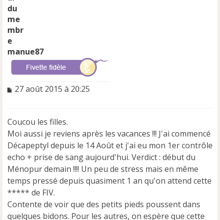
manue87
M
27 août 2015 à 20:25
e
s
s
Coucou les filles.
a
Moi aussi je reviens après les vacances !!! J'ai commencé
g
e
Décapeptyl depuis le 14 Août et j'ai eu mon 1er contrôle
n
echo + prise de sang aujourd'hui. Verdict : début du
o
Ménopur demain !!!! Un peu de stress mais en même
n
temps pressé depuis quasiment 1 an qu'on attend cette
l
u
***** de FIV.
Contente de voir que des petits pieds poussent dans
quelques bidons. Pour les autres, on espère que cette