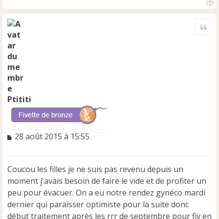
H
a
Cite
u
t
Ptititi
M
28 août 2015 à 15:55
e
s
s
Coucou les filles je ne suis pas revenu depuis un
a
moment j'avais besoin de faire le vide et de profiter un
g
e
peu pour évacuer. On a eu notre rendez gynéco mardi
n
dernier qui paraisser optimiste pour la suite donc
o
début traitement après les rrr de septembre pour fiv en