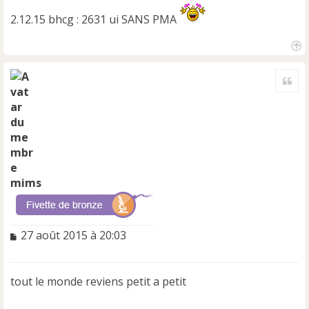
2.12.15 bhcg : 2631 ui SANS PMA
H
a
Cite
u
t
mims
M
27 août 2015 à 20:03
e
s
s
tout le monde reviens petit a petit
a
g