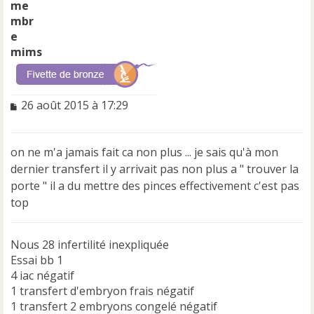
mims
M
26 août 2015 à 17:29
e
s
s
on ne m'a jamais fait ca non plus ... je sais qu'à mon
a
dernier transfert il y arrivait pas non plus a " trouver la
g
e
porte " il a du mettre des pinces effectivement c'est pas
n
top
o
n
l
Nous 28 infertilité inexpliquée
u
Essai bb 1
4 iac négatif
1 transfert d'embryon frais négatif
1 transfert 2 embryons congelé négatif