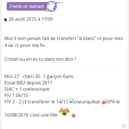
M
26 août 2015 à 17:09
e
s
s
Moi il non jamais fait de transfert "à blanc" ni pour mes
a
4 iac ni pour ma fiv ..
g
e
n
Cristel ou en es tu dans ton don ?
o
n
l
Moi 27 - cheri 35- 1 garçon 6ans
u
Essai BB2 depuis 2011
5IAC + 1 coelioscopie
FIV 1 06/15 -
FIV 2 - 2 J3 transferer le 14/11
DPA le
10/08/2016 c'est une fille