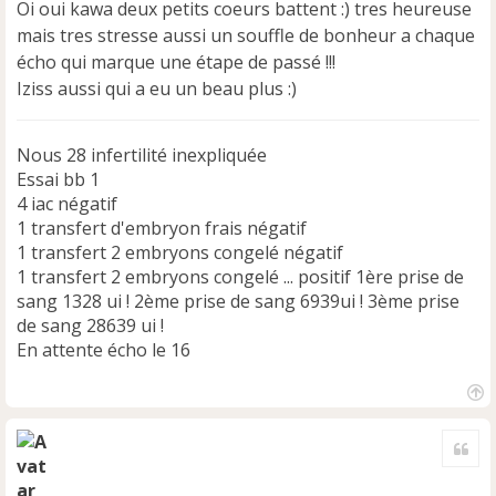
e
Oi oui kawa deux petits coeurs battent :) tres heureuse
n
mais tres stresse aussi un souffle de bonheur a chaque
o
écho qui marque une étape de passé !!!
n
Iziss aussi qui a eu un beau plus :)
l
u
Nous 28 infertilité inexpliquée
Essai bb 1
4 iac négatif
1 transfert d'embryon frais négatif
1 transfert 2 embryons congelé négatif
1 transfert 2 embryons congelé ... positif 1ère prise de
sang 1328 ui ! 2ème prise de sang 6939ui ! 3ème prise
de sang 28639 ui !
En attente écho le 16
H
a
Cite
u
t