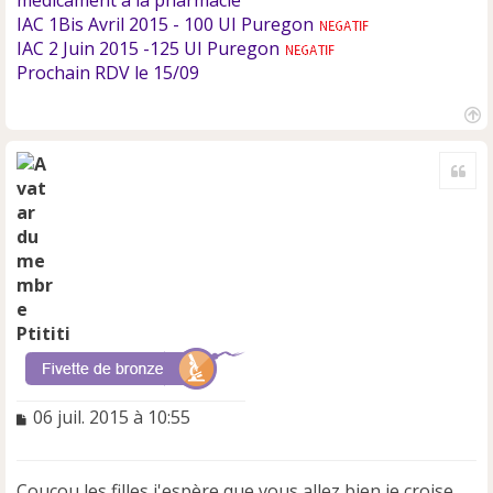
IAC 1Bis Avril 2015 - 100 UI Puregon
IAC 2 Juin 2015 -125 UI Puregon
Prochain RDV le 15/09
H
a
Cite
u
t
Ptititi
M
06 juil. 2015 à 10:55
e
s
s
Coucou les filles j'espère que vous allez bien je croise