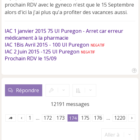
e
prochain RDV avec le gyneco n'est que le 15 Septembre
n
alors d'ici la j'ai plus qu'a profiter des vacances aussi.
o
n
l
IAC 1 janvier 2015 75 UI Puregon - Arret car erreur
u
médicament à la pharmacie
IAC 1Bis Avril 2015 - 100 UI Puregon
IAC 2 Juin 2015 -125 UI Puregon
Prochain RDV le 15/09
H
a
u
Répondre
t
12191 messages
1
172
173
175
176
1220
…
174
…
Aller à