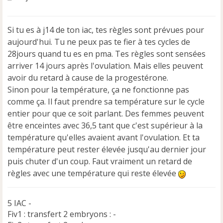
e
s
s
Si tu es à j14 de ton iac, tes règles sont prévues pour
a
aujourd'hui. Tu ne peux pas te fier à tes cycles de
g
e
28jours quand tu es en pma. Tes règles sont sensées
n
arriver 14 jours après l'ovulation. Mais elles peuvent
o
avoir du retard à cause de la progestérone.
n
Sinon pour la température, ça ne fonctionne pas
l
u
comme ça. Il faut prendre sa température sur le cycle
entier pour que ce soit parlant. Des femmes peuvent
être enceintes avec 36,5 tant que c'est supérieur à la
température qu'elles avaient avant l'ovulation. Et ta
température peut rester élevée jusqu'au dernier jour
puis chuter d'un coup. Faut vraiment un retard de
règles avec une température qui reste élevée
5 IAC -
Fiv1 : transfert 2 embryons : -