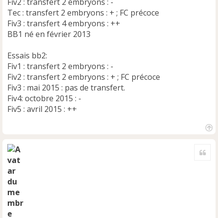
Fiv2 : transfert 2 embryons : -
Tec : transfert 2 embryons : + ; FC précoce
Fiv3 : transfert 4 embryons : ++
BB1 né en février 2013
Essais bb2:
Fiv1 : transfert 2 embryons : -
Fiv2 : transfert 2 embryons : + ; FC précoce
Fiv3 : mai 2015 : pas de transfert.
Fiv4: octobre 2015 : -
Fiv5 : avril 2015 : ++
H
a
Cite
u
t