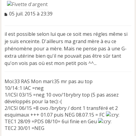
M
05 juil. 2015 à 23:39
e
s
s
il est possible selon lui que ce soit mes régles même si
a
je suis enceinte. D'ailleurs ma grand mère à eu ce
g
e
phénomène pour a mère. Mais ne pense pas à une G-
n
extra utérine bien qu'il ne pouvait pas être sûr tant
o
qu'on vois pas où est mon petit pois ^^...
n
l
u
Moi:33 RAS Mon mari:35 mr pas au top
10/14 :1 IAC =neg
1/ICSI 03/15 =neg 10 ovo/1brybry top (5 pas assez
développés pour la tec):-(
2/ICSI 06/15 =8 ovo /brybry / dont 1 transféré et 2
esquimaux +++ 01.07 puis NEG 08.07.15 = FC
TEC1 28/09 =PDS 08/10= 6ui finie en Geu
TEC2 30/01 =NEG