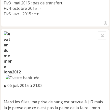
Fiv3 : mai 2015 : pas de transfert.
Fiv4: octobre 2015 : -
Fiv5 : avril 2015 : ++
H
a
Cite
u
t
lony2012
M
06 juil. 2015 à 21:02
e
s
s
Merci les filles, ma prise de sang est prévue à J17 mais
a
la je pense que ce n'est pas la peine de la faire... mon
g