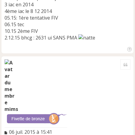
3 iac en 2014
4ème iac le 8 12 2014
05.15: 1ère tentative FIV
06.15 tec
10.15 2ème FIV
2.12.15 bhcg : 2631 ui SANS PMA
H
a
Cite
u
t
mims
M
06 juil. 2015 à 15:41