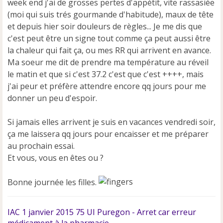
week end j'ai de grosses pertes d'appétit, vite rassasiée
l
u
(moi qui suis trés gourmande d'habitude), maux de tête
et depuis hier soir douleurs de règles... Je me dis que
c'est peut être un signe tout comme ça peut aussi être
la chaleur qui fait ça, ou mes RR qui arrivent en avance.
Ma soeur me dit de prendre ma température au réveil
le matin et que si c'est 37.2 c'est que c'est ++++, mais
j'ai peur et préfère attendre encore qq jours pour me
donner un peu d'espoir.
Si jamais elles arrivent je suis en vacances vendredi soir,
ça me laissera qq jours pour encaisser et me préparer
au prochain essai.
Et vous, vous en êtes ou ?
Bonne journée les filles.
IAC 1 janvier 2015 75 UI Puregon - Arret car erreur
médicament à la pharmacie