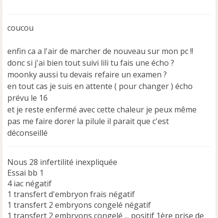
e
s
s
coucou
a
g
e
enfin ca a l'air de marcher de nouveau sur mon pc !!
n
donc si j'ai bien tout suivi lili tu fais une écho ?
o
moonky aussi tu devais refaire un examen ?
n
en tout cas je suis en attente ( pour changer ) écho
l
u
prévu le 16
et je reste enfermé avec cette chaleur je peux même
pas me faire dorer la pilule il parait que c'est
déconseillé
Nous 28 infertilité inexpliquée
Essai bb 1
4 iac négatif
1 transfert d'embryon frais négatif
1 transfert 2 embryons congelé négatif
1 transfert 2 embryons congelé ... positif 1ère prise de