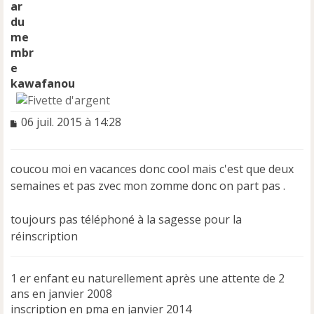
kawafanou
M
06 juil. 2015 à 14:28
e
s
s
coucou moi en vacances donc cool mais c'est que deux
a
semaines et pas zvec mon zomme donc on part pas .
g
e
n
toujours pas téléphoné à la sagesse pour la
o
réinscription
n
l
u
1 er enfant eu naturellement après une attente de 2
ans en janvier 2008
inscription en pma en janvier 2014