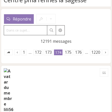
Répondre
Rechercher
Recherche avancée
12191 messages
1
172
173
175
176
1220
…
174
…
Cite
lili56