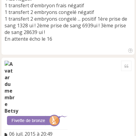
u
1 transfert d'embryon frais négatif
1 transfert 2 embryons congelé négatif
1 transfert 2 embryons congelé ... positif 1ère prise de
sang 1328 ui ! 2ème prise de sang 6939ui ! 3ème prise
de sang 28639 ui !
En attente écho le 16
H
a
Cite
u
t
Betsy
M
06 juil. 2015 à 20:49