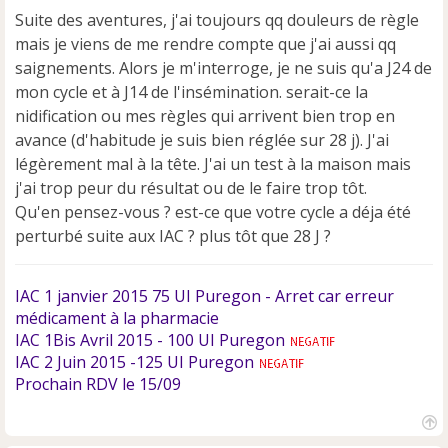
e
Suite des aventures, j'ai toujours qq douleurs de règle
n
mais je viens de me rendre compte que j'ai aussi qq
o
saignements. Alors je m'interroge, je ne suis qu'a J24 de
n
mon cycle et à J14 de l'insémination. serait-ce la
l
u
nidification ou mes règles qui arrivent bien trop en
avance (d'habitude je suis bien réglée sur 28 j). J'ai
légèrement mal à la tête. J'ai un test à la maison mais
j'ai trop peur du résultat ou de le faire trop tôt.
Qu'en pensez-vous ? est-ce que votre cycle a déja été
perturbé suite aux IAC ? plus tôt que 28 J ?
IAC 1 janvier 2015 75 UI Puregon - Arret car erreur
médicament à la pharmacie
IAC 1Bis Avril 2015 - 100 UI Puregon
IAC 2 Juin 2015 -125 UI Puregon
Prochain RDV le 15/09
H