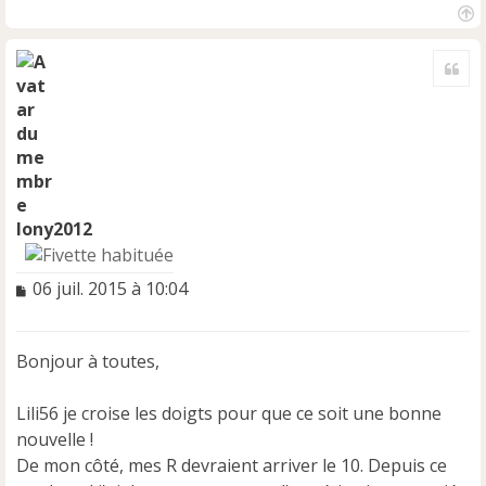
H
a
Cite
u
t
lony2012
M
06 juil. 2015 à 10:04
e
s
s
Bonjour à toutes,
a
g
e
Lili56 je croise les doigts pour que ce soit une bonne
n
nouvelle !
o
De mon côté, mes R devraient arriver le 10. Depuis ce
n