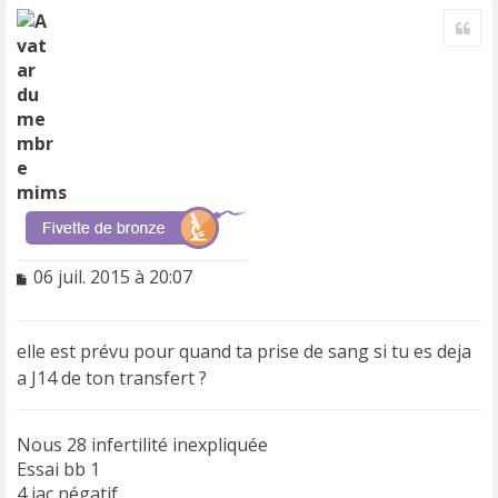
a
Cite
u
t
mims
M
06 juil. 2015 à 20:07
e
s
s
elle est prévu pour quand ta prise de sang si tu es deja
a
a J14 de ton transfert ?
g
e
n
Nous 28 infertilité inexpliquée
o
n
Essai bb 1
l
4 iac négatif