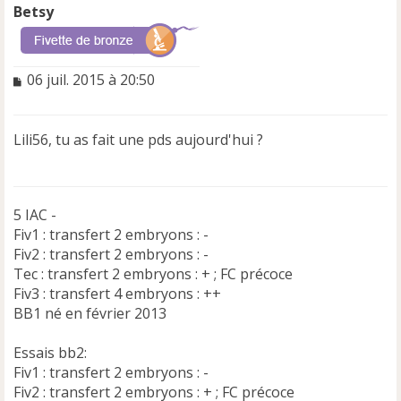
Betsy
M
06 juil. 2015 à 20:50
e
s
s
Lili56, tu as fait une pds aujourd'hui ?
a
g
e
n
5 IAC -
o
n
Fiv1 : transfert 2 embryons : -
l
Fiv2 : transfert 2 embryons : -
u
Tec : transfert 2 embryons : + ; FC précoce
Fiv3 : transfert 4 embryons : ++
BB1 né en février 2013
Essais bb2:
Fiv1 : transfert 2 embryons : -
Fiv2 : transfert 2 embryons : + ; FC précoce