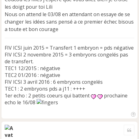
a
les doigt pour toi Lili
g
e
Nous on attend le 03/08 en attendant on essaye de se
n
changer les idées sans pensé a ce premier échec bisous
o
a toute et bon courage
n
l
u
FIV ICSI juin 2015 = Transfert 1 embryon = pds négative
FIV ICSI 2 novembre 2015 = 3 embryons congelés pas
de transfert.
TEC1 12/2015 : négative
TEC2 01/2016 : négative
FIV ICSI 3 avril 2016 : 6 embryons congelés
TEC1 : 2 embryons pds a j11 : ++++
1er echo : 2 petits coeurs qui battent
prochaine
echo le 16/08
H
a
Cite
u
t