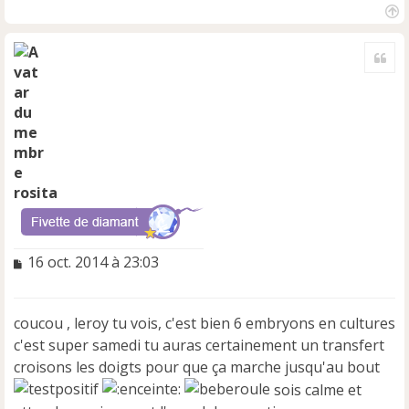
H
a
Cite
u
t
rosita
M
16 oct. 2014 à 23:03
e
s
s
coucou , leroy tu vois, c'est bien 6 embryons en cultures
a
c'est super samedi tu auras certainement un transfert
g
e
croisons les doigts pour que ça marche jusqu'au bout
n
sois calme et
o