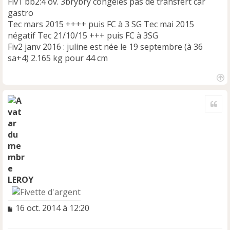
Fiv1 bb2:4 ov. 3brybry congelés pas de transfert car
gastro
Tec mars 2015 ++++ puis FC à 3 SG Tec mai 2015
négatif Tec 21/10/15 +++ puis FC à 3SG
Fiv2 janv 2016 : juline est née le 19 septembre (à 36
sa+4) 2.165 kg pour 44 cm
H
a
Cite
u
t
LEROY
M
16 oct. 2014 à 12:20
e
s