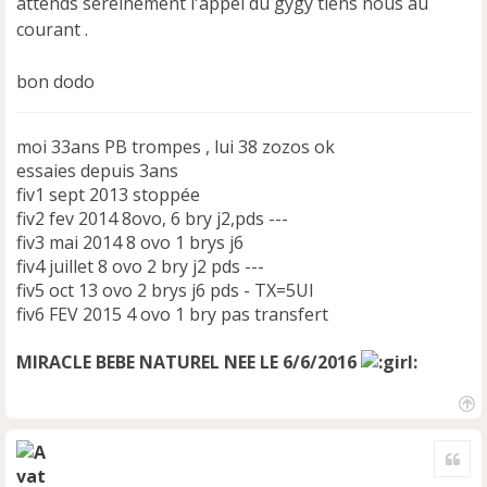
attends sereinement l'appel du gygy tiens nous au
n
courant .
l
u
bon dodo
moi 33ans PB trompes , lui 38 zozos ok
essaies depuis 3ans
fiv1 sept 2013 stoppée
fiv2 fev 2014 8ovo, 6 bry j2,pds ---
fiv3 mai 2014 8 ovo 1 brys j6
fiv4 juillet 8 ovo 2 bry j2 pds ---
fiv5 oct 13 ovo 2 brys j6 pds - TX=5UI
fiv6 FEV 2015 4 ovo 1 bry pas transfert
MIRACLE BEBE NATUREL NEE LE 6/6/2016
H
a
Cite
u
t