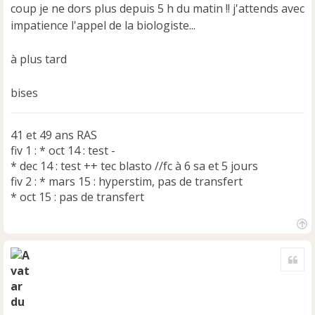
n
coup je ne dors plus depuis 5 h du matin !! j'attends avec
o
impatience l'appel de la biologiste...
n
l
u
à plus tard
bises
41 et 49 ans RAS
fiv 1 : * oct 14 : test -
* dec 14 : test ++ tec blasto //fc à 6 sa et 5 jours
fiv 2 : * mars 15 : hyperstim, pas de transfert
* oct 15 : pas de transfert
H
a
Cite
u
t