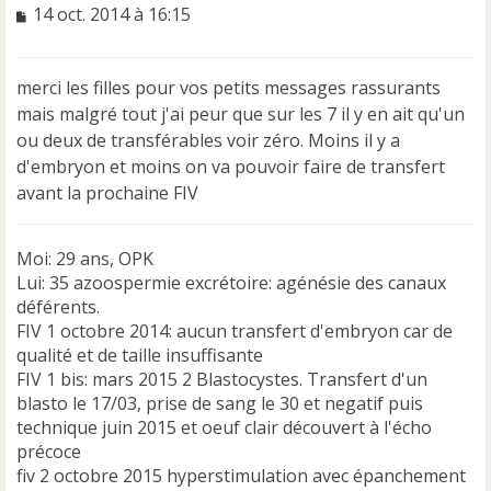
M
14 oct. 2014 à 16:15
e
s
s
merci les filles pour vos petits messages rassurants
a
mais malgré tout j'ai peur que sur les 7 il y en ait qu'un
g
e
ou deux de transférables voir zéro. Moins il y a
n
d'embryon et moins on va pouvoir faire de transfert
o
avant la prochaine FIV
n
l
u
Moi: 29 ans, OPK
Lui: 35 azoospermie excrétoire: agénésie des canaux
déférents.
FIV 1 octobre 2014: aucun transfert d'embryon car de
qualité et de taille insuffisante
FIV 1 bis: mars 2015 2 Blastocystes. Transfert d'un
blasto le 17/03, prise de sang le 30 et negatif puis
technique juin 2015 et oeuf clair découvert à l'écho
précoce
fiv 2 octobre 2015 hyperstimulation avec épanchement