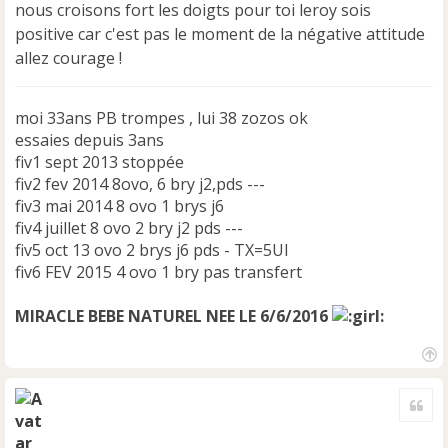
e
nous croisons fort les doigts pour toi leroy sois
n
positive car c'est pas le moment de la négative attitude
o
allez courage !
n
l
u
moi 33ans PB trompes , lui 38 zozos ok
essaies depuis 3ans
fiv1 sept 2013 stoppée
fiv2 fev 2014 8ovo, 6 bry j2,pds ---
fiv3 mai 2014 8 ovo 1 brys j6
fiv4 juillet 8 ovo 2 bry j2 pds ---
fiv5 oct 13 ovo 2 brys j6 pds - TX=5UI
fiv6 FEV 2015 4 ovo 1 bry pas transfert
MIRACLE BEBE NATUREL NEE LE 6/6/2016
H
a
Cite
u
t