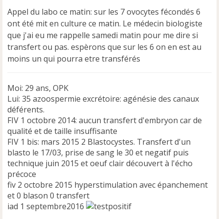
s
Appel du labo ce matin: sur les 7 ovocytes fécondés 6
a
ont été mit en culture ce matin. Le médecin biologiste
g
e
que j'ai eu me rappelle samedi matin pour me dire si
n
transfert ou pas. espèrons que sur les 6 on en est au
o
moins un qui pourra etre transférés
n
l
u
Moi: 29 ans, OPK
Lui: 35 azoospermie excrétoire: agénésie des canaux
déférents.
FIV 1 octobre 2014: aucun transfert d'embryon car de
qualité et de taille insuffisante
FIV 1 bis: mars 2015 2 Blastocystes. Transfert d'un
blasto le 17/03, prise de sang le 30 et negatif puis
technique juin 2015 et oeuf clair découvert à l'écho
précoce
fiv 2 octobre 2015 hyperstimulation avec épanchement
et 0 blason 0 transfert
iad 1 septembre2016