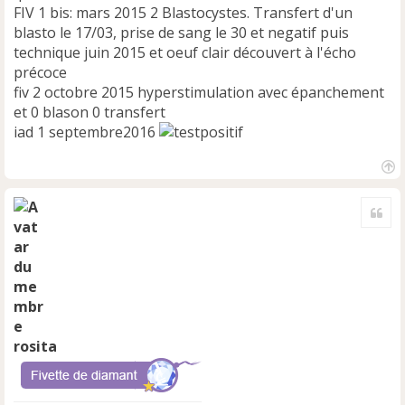
FIV 1 bis: mars 2015 2 Blastocystes. Transfert d'un
blasto le 17/03, prise de sang le 30 et negatif puis
technique juin 2015 et oeuf clair découvert à l'écho
précoce
fiv 2 octobre 2015 hyperstimulation avec épanchement
et 0 blason 0 transfert
iad 1 septembre2016
H
a
Cite
u
t
rosita