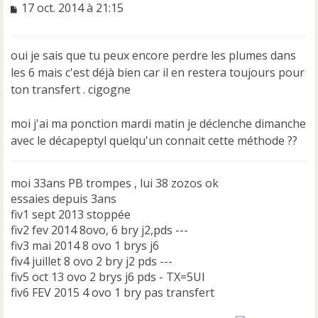
M
17 oct. 2014 à 21:15
e
s
s
oui je sais que tu peux encore perdre les plumes dans
a
les 6 mais c'est déjà bien car il en restera toujours pour
g
e
ton transfert . cigogne
n
o
moi j'ai ma ponction mardi matin je déclenche dimanche
n
avec le décapeptyl quelqu'un connait cette méthode ??
l
u
moi 33ans PB trompes , lui 38 zozos ok
essaies depuis 3ans
fiv1 sept 2013 stoppée
fiv2 fev 2014 8ovo, 6 bry j2,pds ---
fiv3 mai 2014 8 ovo 1 brys j6
fiv4 juillet 8 ovo 2 bry j2 pds ---
fiv5 oct 13 ovo 2 brys j6 pds - TX=5UI
fiv6 FEV 2015 4 ovo 1 bry pas transfert