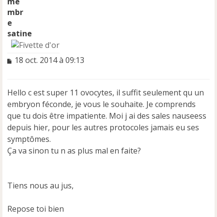
satine
M
18 oct. 2014 à 09:13
e
s
s
Hello c est super 11 ovocytes, il suffit seulement qu un
a
embryon féconde, je vous le souhaite. Je comprends
g
e
que tu dois être impatiente. Moi j ai des sales nauseess
n
depuis hier, pour les autres protocoles jamais eu ses
o
symptômes.
n
Ça va sinon tu n as plus mal en faite?
l
u
Tiens nous au jus,
Repose toi bien