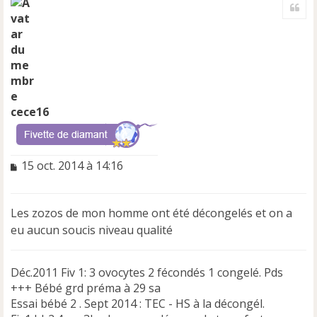
Cite
u
t
cece16
M
15 oct. 2014 à 14:16
e
s
s
Les zozos de mon homme ont été décongelés et on a
a
eu aucun soucis niveau qualité
g
e
n
Déc.2011 Fiv 1: 3 ovocytes 2 fécondés 1 congelé. Pds
o
n
+++ Bébé grd préma à 29 sa
l
Essai bébé 2 . Sept 2014 : TEC - HS à la décongél.
u