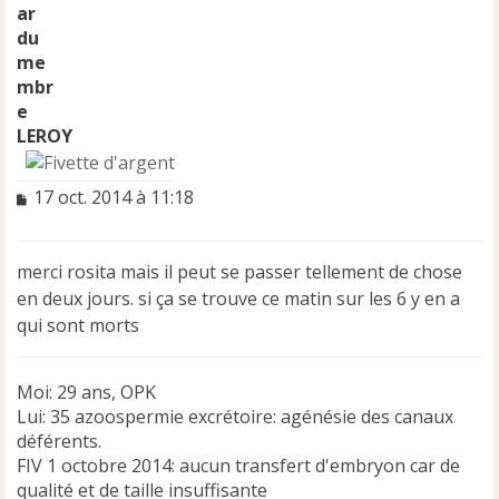
LEROY
M
17 oct. 2014 à 11:18
e
s
s
merci rosita mais il peut se passer tellement de chose
a
en deux jours. si ça se trouve ce matin sur les 6 y en a
g
e
qui sont morts
n
o
n
Moi: 29 ans, OPK
l
Lui: 35 azoospermie excrétoire: agénésie des canaux
u
déférents.
FIV 1 octobre 2014: aucun transfert d'embryon car de
qualité et de taille insuffisante