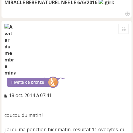
MIRACLE BEBE NATUREL NEE LE 6/6/2016
H
a
Cite
u
t
mina
M
18 oct. 2014 à 07:41
e
s
s
coucou du matin !
a
g
e
j'ai eu ma ponction hier matin, résultat 11 ovocytes. du