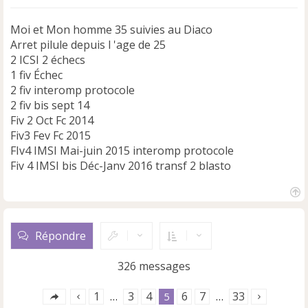
Moi et Mon homme 35 suivies au Diaco
Arret pilule depuis l 'age de 25
2 ICSI 2 échecs
1 fiv Échec
2 fiv interomp protocole
2 fiv bis sept 14
Fiv 2 Oct Fc 2014
Fiv3 Fev Fc 2015
FIv4 IMSI Mai-juin 2015 interomp protocole
Fiv 4 IMSI bis Déc-Janv 2016 transf 2 blasto
H
a
u
Répondre
t
326 messages
1
3
4
6
7
33
…
5
…