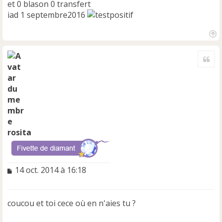
et 0 blason 0 transfert
iad 1 septembre2016
H
a
Cite
u
t
rosita
M
14 oct. 2014 à 16:18
e
s
s
coucou et toi cece où en n'aies tu ?
a
g