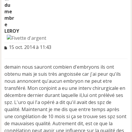
LEROY
M
15 oct. 2014 à 11:43
e
s
s
demain nous sauront combien d'embryons ils ont
a
obtenu mais je suis très angoissée car j'ai peur qu'ils
g
e
nous annoncent qu'aucun embryon ne peut etre
n
transféré. Mon conjoint a eu une interv chirurgicale en
o
décembre dernier durant laquelle il,lui ont prélévé ses
n
spz. L'uro qui l'a opéré a dit qu'il avait des spz de
l
u
qualité. Maintenant je me dis que entre temps après
une congélation de 10 mois si ça se trouve ses spz sont
de mauvaises qualité. Autrement dit, est ce que la
congélation peut avoir une influence sur la qualité des