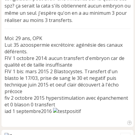
spz? ça serait la cata s'ils obtiennent aucun embryon ou
même un seul. j'espère qu'on en a au minimum 3 pour
réaliser au moins 3 transferts.
Moi: 29 ans, OPK
Lui: 35 azoospermie excrétoire: agénésie des canaux
déférents.
FIV 1 octobre 2014: aucun transfert d'embryon car de
qualité et de taille insuffisante
FIV 1 bis: mars 2015 2 Blastocystes. Transfert d'un
blasto le 17/03, prise de sang le 30 et negatif puis
technique juin 2015 et oeuf clair découvert à l'écho
précoce
fiv 2 octobre 2015 hyperstimulation avec épanchement
et 0 blason 0 transfert
iad 1 septembre2016
H
a