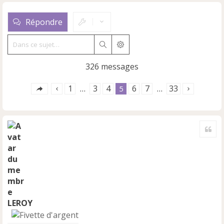
Répondre
Rechercher
Recherche avancée
326 messages
1
3
4
6
7
33
…
5
…
Cite
LEROY