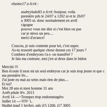
lu
elusine17 a écrit :
audreyludo83 a écrit :
bonjour, voila
première pds le 24/07 a 1202 ui et le 26/07
a 3005 ui. donc normalement en avril
cigogne
pouvez vous me dire si c'est bien ou pas
car je stress un peu....
merci d'avance!
Coucou, je suis contente pour toi, c'est super.
As-tu ressenti quelque chose durant ces 17 jours ?
Combien d'embryons t'a-t- on transféré ?
Je fais ma curieuse, moi j'en ai deux dans le bidon
Merciiii !!!
Ben écoute il mon mi un seul embryon car je suis trop jeune et que c
ma première fiv...
J'ai juste eu mal au seins mais rien de plus....
Et toi?
Moi 28 ans et mon homme 31 ans
Arrêt pilule fév. 2013
Avril 14 --->Trompes trop endommagées
Juillet 14 --->FIV 1,
9juillet tranf 1 brybry, pds j15 1200, j17 3005