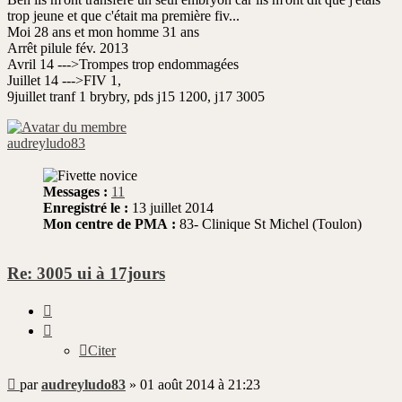
trop jeune et que c'était ma première fiv...
Moi 28 ans et mon homme 31 ans
Arrêt pilule fév. 2013
Avril 14 --->Trompes trop endommagées
Juillet 14 --->FIV 1,
9juillet tranf 1 brybry, pds j15 1200, j17 3005
audreyludo83
Messages :
11
Enregistré le :
13 juillet 2014
Mon centre de PMA :
83- Clinique St Michel (Toulon)
Re: 3005 ui à 17jours
Citer
Citer
Message
par
audreyludo83
»
01 août 2014 à 21:23
non