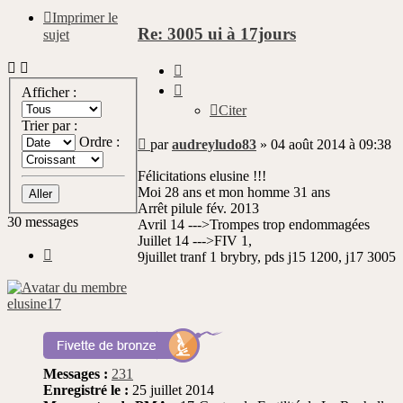
Imprimer le
Re: 3005 ui à 17jours
sujet
Citer
Afficher :
Citer
Trier par :
Message
Ordre :
par
audreyludo83
»
04 août 2014 à 09:38
non
lu
Félicitations elusine !!!
Moi 28 ans et mon homme 31 ans
Arrêt pilule fév. 2013
30 messages
Avril 14 --->Trompes trop endommagées
Juillet 14 --->FIV 1,
Précédente
9juillet tranf 1 brybry, pds j15 1200, j17 3005
elusine17
Messages :
231
Enregistré le :
25 juillet 2014