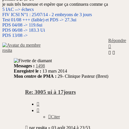
je suis très heureuse et espère que ça continuera comme ça
5 IAC --> échecs
FIV ICSI N°1 : 25/07/14 - 2 embryons de 3 jours
Test 01/08 +++ (faible) et PDS -> 27.3ui
PDS 04/08 -> 119.6ui
PDS 06/08 -> 183.3 Ui
PDS 13/08 ->
Répondre
rosita
Messages :
1498
Enregistré le :
13 mars 2014
Mon centre de PMA :
29- Clinique Pasteur (Brest)
Re: 3005 ui à 17jours
Citer
Citer
Message
par
rosita
»
03 août 2014 à 23:53