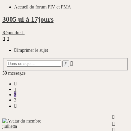
Accueil du forum
FIV et PMA
3005 ui à 17jours
Répondre
Imprimer le sujet
Recherche
Rechercher
avancée
30 messages
Précédente
1
2
3
Suivante
Haut
Haut
jiullietta
Haut