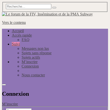
Subway
Vers le contenu
Accueil
Accès rapide
FAQ
Suivi
Messages non lus
Sujets sans réponse
Sujets actifs
M’inscrire
Connexion
Nous contacter
Connexion
M’inscrire