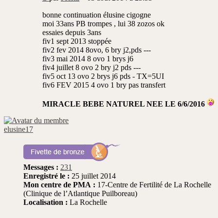
non
lu
bonne continuation élusine cigogne
moi 33ans PB trompes , lui 38 zozos ok
essaies depuis 3ans
fiv1 sept 2013 stoppée
fiv2 fev 2014 8ovo, 6 bry j2,pds ---
fiv3 mai 2014 8 ovo 1 brys j6
fiv4 juillet 8 ovo 2 bry j2 pds ---
fiv5 oct 13 ovo 2 brys j6 pds - TX=5UI
fiv6 FEV 2015 4 ovo 1 bry pas transfert
MIRACLE BEBE NATUREL NEE LE 6/6/2016
elusine17
Messages :
231
Enregistré le :
25 juillet 2014
Mon centre de PMA :
17-Centre de Fertilité de La Rochelle
(Clinique de l’Atlantique Puilboreau)
Localisation :
La Rochelle