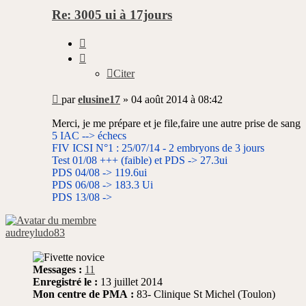
Re: 3005 ui à 17jours
Citer
Citer
Message
par
elusine17
»
04 août 2014 à 08:42
non
lu
Merci, je me prépare et je file,faire une autre prise de sang
5 IAC --> échecs
FIV ICSI N°1 : 25/07/14 - 2 embryons de 3 jours
Test 01/08 +++ (faible) et PDS -> 27.3ui
PDS 04/08 -> 119.6ui
PDS 06/08 -> 183.3 Ui
PDS 13/08 ->
audreyludo83
Messages :
11
Enregistré le :
13 juillet 2014
Mon centre de PMA :
83- Clinique St Michel (Toulon)