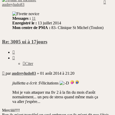
Haut
audreyludo83
Messages :
11
Enregistré le :
13 juillet 2014
Mon centre de PMA :
83- Clinique St Michel (Toulon)
Re: 3005 ui à 17jours
Citer
Citer
Message
par
audreyludo83
»
01 août 2014 à 21:20
non
lu
jiullietta a écrit :
Félicitations
Moi je vais attaquer ma fiv 2 à la fin du mois d'août
normalement... un peu de stress quand même mais ça
va aller j'espère...
Merciiii!!!!
Ben ils m'ont transféré un seul embryon car ils m'ont dit que j'étais