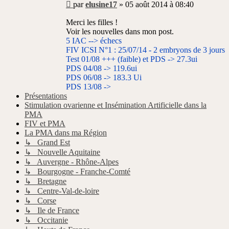
Message
par
elusine17
»
05 août 2014 à 08:40
non
lu
Merci les filles !
Voir les nouvelles dans mon post.
5 IAC --> échecs
FIV ICSI N°1 : 25/07/14 - 2 embryons de 3 jours
Test 01/08 +++ (faible) et PDS -> 27.3ui
PDS 04/08 -> 119.6ui
PDS 06/08 -> 183.3 Ui
PDS 13/08 ->
Présentations
Stimulation ovarienne et Insémination Artificielle dans la
PMA
FIV et PMA
La PMA dans ma Région
↳ Grand Est
↳ Nouvelle Aquitaine
↳ Auvergne - Rhône-Alpes
↳ Bourgogne - Franche-Comté
↳ Bretagne
↳ Centre-Val-de-loire
↳ Corse
↳ Ile de France
↳ Occitanie