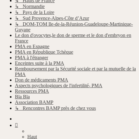
↳ Hauts de France
↳ Normandie
↳ Pays de la Loire
↳ Sud Provence-Alpes-Côte d’Azur
↳ DOM-TOM Ile-de-la-Réunion-Guadeloupe-Martinique-
Guyane
Le don d'ovocytes,le don de sperme et le don d'embryon en
France
PMA en Espagne
PMA en République Tchèque
PMA à l'étranger
Enceintes suite à la PMA
Remboursement par la Sécurité sociale et par la mutuelle de la
PMA
Don de médicaments PMA
Aspects psychologiques de l'infertilité- PMA
Ressources PMA
Bla Bla
Association BAMP
↳ Rencontres BAMP près de chez vous
Haut