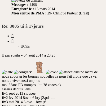
Messages :
1498
Enregistré le :
13 mars 2014
Mon centre de PMA :
29- Clinique Pasteur (Brest)
Re: 3005 ui à 17jours
Citer
Citer
Message
par
rosita
»
04 août 2014 à 23:25
non
lu
elusine merci de
nous apporter les bonnes nouvelles ça nous fait croire que ça va
nous arriver aussi un jour.
moi 33ans PB trompes , lui 38 zozos ok
essaies depuis 3ans
fiv1 sept 2013 stoppée
fiv2 fev 2014 8ovo, 6 bry j2,pds ---
fiv3 mai 2014 8 ovo 1 brys j6