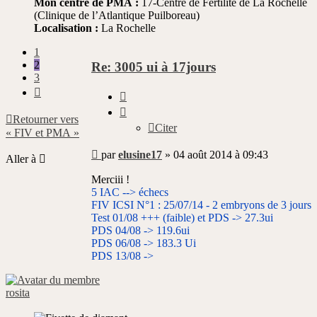
Mon centre de PMA :
17-Centre de Fertilité de La Rochelle
(Clinique de l’Atlantique Puilboreau)
Localisation :
La Rochelle
1
2
Re: 3005 ui à 17jours
3
Suivante
Citer
Retourner vers
Citer
« FIV et PMA »
Message
par
elusine17
»
04 août 2014 à 09:43
Aller à
non
lu
Merciii !
5 IAC --> échecs
FIV ICSI N°1 : 25/07/14 - 2 embryons de 3 jours
Test 01/08 +++ (faible) et PDS -> 27.3ui
PDS 04/08 -> 119.6ui
PDS 06/08 -> 183.3 Ui
PDS 13/08 ->
rosita