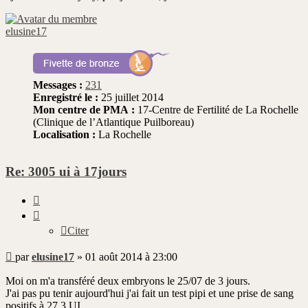
elusine17
Messages :
231
Enregistré le :
25 juillet 2014
Mon centre de PMA :
17-Centre de Fertilité de La Rochelle
(Clinique de l’Atlantique Puilboreau)
Localisation :
La Rochelle
Re: 3005 ui à 17jours
Citer
Citer
Message
par
elusine17
»
01 août 2014 à 23:00
non
lu
Moi on m'a transféré deux embryons le 25/07 de 3 jours.
J'ai pas pu tenir aujourd'hui j'ai fait un test pipi et une prise de sang
positifs à 27,3 UI