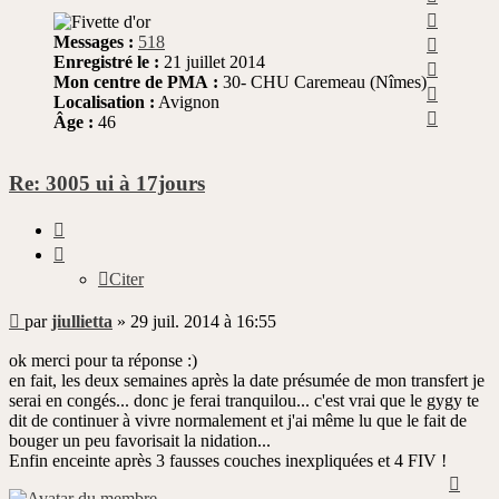
Haut
Haut
Messages :
518
Enregistré le :
21 juillet 2014
Haut
Mon centre de PMA :
30- CHU Caremeau (Nîmes)
Haut
Localisation :
Avignon
Haut
Âge :
46
Re: 3005 ui à 17jours
Citer
Citer
Message
par
jiullietta
»
29 juil. 2014 à 16:55
non
lu
ok merci pour ta réponse :)
en fait, les deux semaines après la date présumée de mon transfert je
serai en congés... donc je ferai tranquilou... c'est vrai que le gygy te
dit de continuer à vivre normalement et j'ai même lu que le fait de
bouger un peu favorisait la nidation...
Enfin enceinte après 3 fausses couches inexpliquées et 4 FIV !
Haut