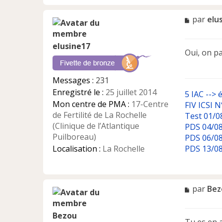
M
par
elu
e
s
elusine17
s
Oui, on pa
a
g
e
Messages :
231
n
Enregistré le :
25 juillet 2014
5 IAC --> 
o
n
Mon centre de PMA :
17-Centre
FIV ICSI N
l
de Fertilité de La Rochelle
Test 01/08
u
(Clinique de l’Atlantique
PDS 04/08
Puilboreau)
PDS 06/08
Localisation :
La Rochelle
PDS 13/08
M
par
Bez
e
s
Bezou
s