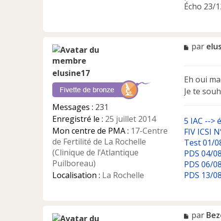
Écho 23/12
M
par
elu
e
s
elusine17
s
Eh oui ma
a
Je te souh
g
e
Messages :
231
n
Enregistré le :
25 juillet 2014
5 IAC --> 
o
n
Mon centre de PMA :
17-Centre
FIV ICSI N
l
de Fertilité de La Rochelle
Test 01/08
u
(Clinique de l’Atlantique
PDS 04/08
Puilboreau)
PDS 06/08
Localisation :
La Rochelle
PDS 13/08
M
par
Bez