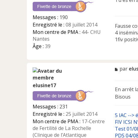
Tu es en 
a
g
e
Messages :
190
n
Enregistré le :
08 juillet 2014
Fausse co
o
n
Mon centre de PMA :
44- CHU
4 insémin
l
Nantes
1fiv posit
u
Âge :
39
M
par
elu
e
s
elusine17
s
En arrêt l
a
Bisous
g
e
Messages :
231
n
Enregistré le :
25 juillet 2014
5 IAC --> 
o
n
Mon centre de PMA :
17-Centre
FIV ICSI N
l
de Fertilité de La Rochelle
Test 01/08
u
(Clinique de l’Atlantique
PDS 04/08