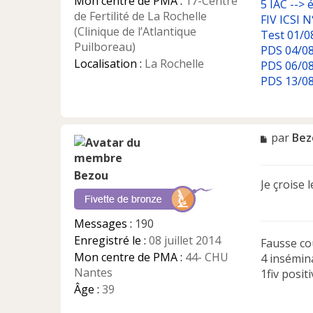
n
Mon centre de PMA :
17-Centre
5 IAC --> 
l
de Fertilité de La Rochelle
FIV ICSI N
u
(Clinique de l’Atlantique
Test 01/08
Puilboreau)
PDS 04/08
Localisation :
La Rochelle
PDS 06/08
PDS 13/08
M
par
Bez
e
s
Bezou
s
Je çroise 
a
g
e
Messages :
190
n
Enregistré le :
08 juillet 2014
Fausse co
o
n
Mon centre de PMA :
44- CHU
4 insémin
l
Nantes
1fiv posit
u
Âge :
39