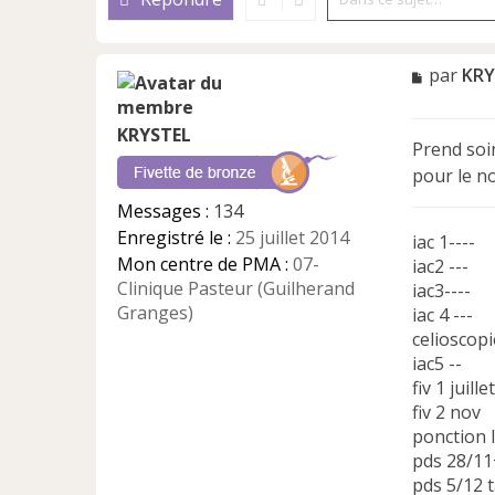
M
par
KRY
e
s
KRYSTEL
s
Prend soin
a
pour le no
g
e
Messages :
134
n
Enregistré le :
25 juillet 2014
iac 1----
o
n
Mon centre de PMA :
07-
iac2 ---
l
Clinique Pasteur (Guilherand
iac3----
u
Granges)
iac 4 ---
celioscop
iac5 --
fiv 1 juillet
fiv 2 nov
ponction l
pds 28/11
pds 5/12 