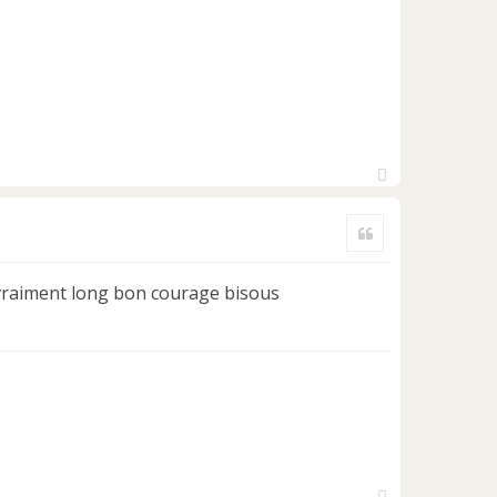
H
a
Citer
u
t
st vraiment long bon courage bisous