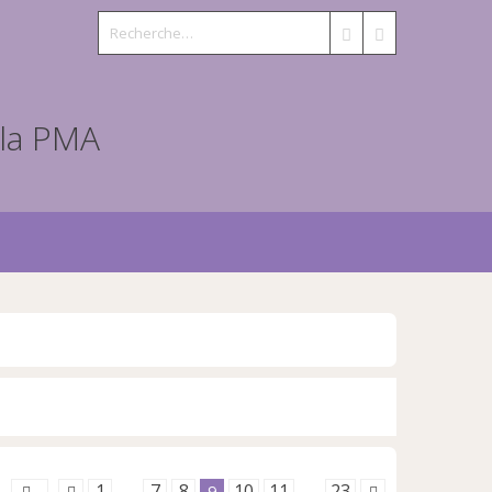
s
1
7
8
10
11
23
…
9
…