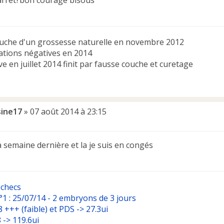
arret?bon courage bisous
uche d'un grossesse naturelle en novembre 2012
ations négatives en 2014
ive en juillet 2014 finit par fausse couche et curetage
sine17
»
07 août 2014 à 23:15
a semaine dernière et la je suis en congés
échecs
°1 : 25/07/14 - 2 embryons de 3 jours
 +++ (faible) et PDS -> 27.3ui
 -> 119.6ui