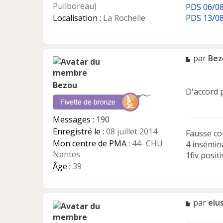
Puilboreau)
PDS 06/08
Localisation :
La Rochelle
PDS 13/08
M
par
Bez
e
s
Bezou
s
D'accord p
a
g
e
Messages :
190
n
Enregistré le :
08 juillet 2014
Fausse co
o
n
Mon centre de PMA :
44- CHU
4 insémin
l
Nantes
1fiv posit
u
Âge :
39
M
par
elu
e
s