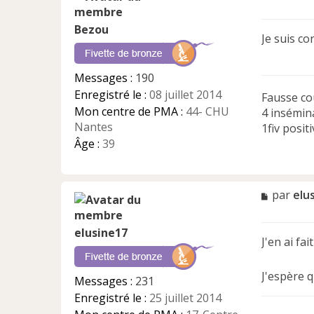
e
s
Bezou
s
Je suis c
a
g
e
Messages :
190
n
Enregistré le :
08 juillet 2014
Fausse co
o
n
Mon centre de PMA :
44- CHU
4 insémin
l
Nantes
1fiv posit
u
Âge :
39
M
par
elu
e
s
elusine17
s
J'en ai fa
a
g
e
J'espère q
Messages :
231
n
Enregistré le :
25 juillet 2014
o