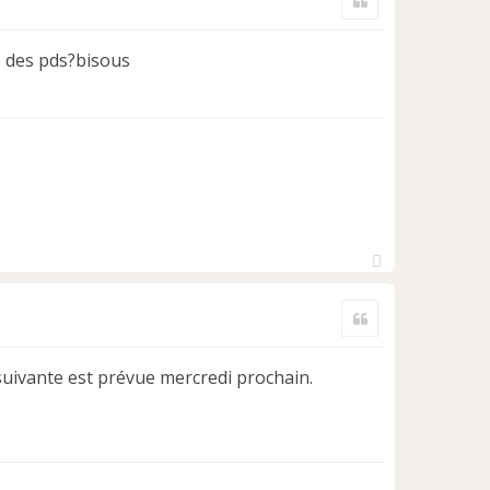
t
s des pds?bisous
H
a
Citer
u
t
 suivante est prévue mercredi prochain.