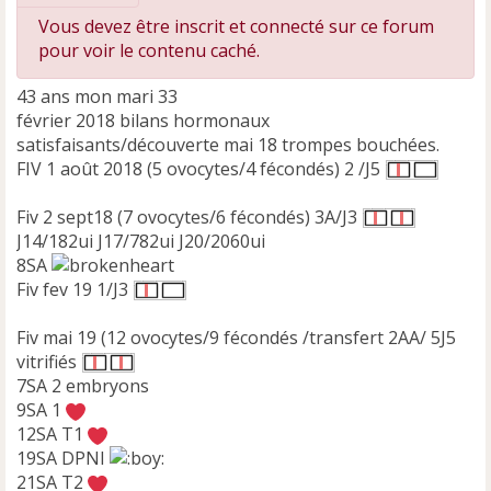
Vous devez être inscrit et connecté sur ce forum
pour voir le contenu caché.
43 ans mon mari 33
février 2018 bilans hormonaux
satisfaisants/découverte mai 18 trompes bouchées.
FIV 1 août 2018 (5 ovocytes/4 fécondés) 2 /J5
Fiv 2 sept18 (7 ovocytes/6 fécondés) 3A/J3
J14/182ui J17/782ui J20/2060ui
8SA
Fiv fev 19 1/J3
Fiv mai 19 (12 ovocytes/9 fécondés /transfert 2AA/ 5J5
vitrifiés
7SA 2 embryons
9SA 1
12SA T1
19SA DPNI
21SA T2