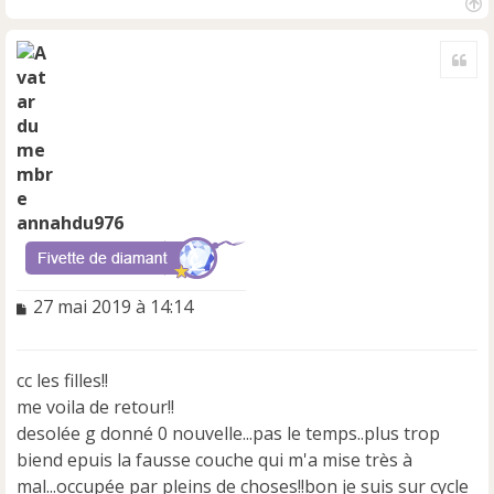
H
a
Cite
u
t
annahdu976
M
27 mai 2019 à 14:14
e
s
s
cc les filles!!
a
me voila de retour!!
g
e
desolée g donné 0 nouvelle...pas le temps..plus trop
n
biend epuis la fausse couche qui m'a mise très à
o
mal...occupée par pleins de choses!!bon je suis sur cycle
n