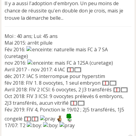
n
Il y a aussi l'adoption d'embryon. Un peu moins de
o
chance de réussite qu'en double don je crois, mais je
n
trouve la démarche belle...
l
u
Moi : 40 ans; Lui: 45 ans
Mai 2015: arrêt pilule
Fév 2016:
naturelle mais FC à 7 SA
(curetage)
nov 2016:
mais FC à 12SA (curetage)
Avril 2017 - nov 2017: 4 IAC
déc 2017: IAC 5 interrompue pour hyperstim
fév 2018: FIV 1. 8 ovocytes, 1 seul embryon
Avril 2018: FIV 2 ICSI: 6 ovocytes, 2 J3 transférés
Oct 2018: FIV 3 ICSI: 9 ovocytes prélevés 6 embryons,
2J3 transférés, aucun vitrifié
Fév 2019: FIV 4, Ponction le 19/02 ; 2J5 transférés, 1J5
congelé
17/07: T2