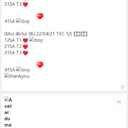
31SA T3
41SA
(Moi 46/lui 36) 22/04/21 TEC 1J5
12SA T1
21SA T2
31SA T3
41SA
H
a
Cite
u
t