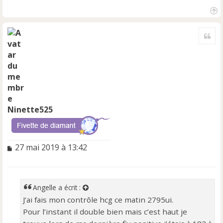
H
a
Cite
u
t
Ninette525
M
27 mai 2019 à 13:42
e
s
s
a
Angelle
a écrit :
g
J’ai fais mon contrôle hcg ce matin 2795ui.
e
Pour l’instant il double bien mais c’est haut je
n
o