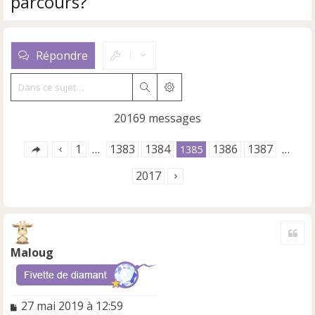
parcours?
Répondre
Rechercher
Recherche avancée
20169 messages
1
1383
1384
1386
1387
…
1385
…
2017
Cite
Maloug
M
27 mai 2019 à 12:59