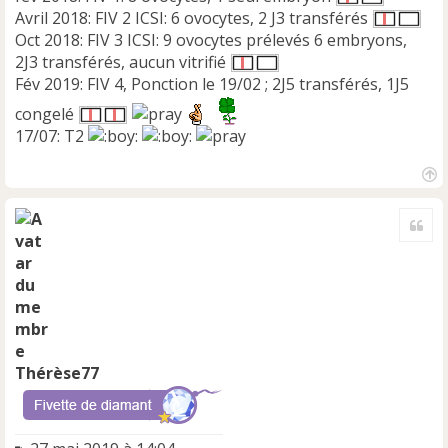
Avril 2018: FIV 2 ICSI: 6 ovocytes, 2 J3 transférés
Oct 2018: FIV 3 ICSI: 9 ovocytes prélevés 6 embryons,
2J3 transférés, aucun vitrifié
Fév 2019: FIV 4, Ponction le 19/02 ; 2J5 transférés, 1J5
congelé
17/07: T2
H
a
Cite
u
t
Thérèse77
M