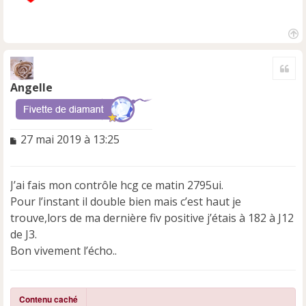
H
a
Cite
u
t
Angelle
M
27 mai 2019 à 13:25
e
s
s
J’ai fais mon contrôle hcg ce matin 2795ui.
a
Pour l’instant il double bien mais c’est haut je
g
e
trouve,lors de ma dernière fiv positive j’étais à 182 à J12
n
de J3.
o
Bon vivement l’écho..
n
l
u
Contenu caché