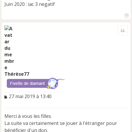
Juin 2020 : iac 3 negatif
H
a
Cite
u
t
Thérèse77
M
27 mai 2019 à 13:40
e
s
s
Merci à vous les filles.
a
La suite va certainement se jouer à l'étranger pour
g
e
bénéficier d'un don.