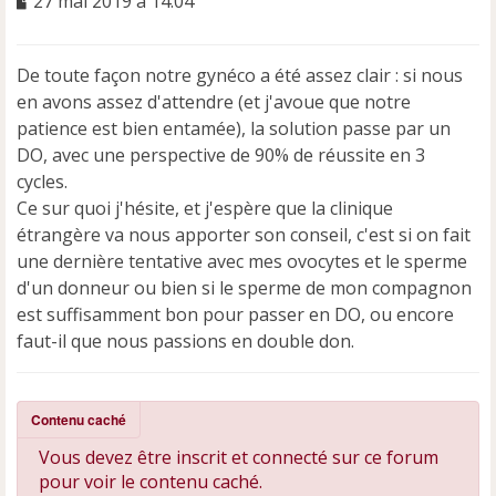
27 mai 2019 à 14:04
e
s
s
De toute façon notre gynéco a été assez clair : si nous
a
en avons assez d'attendre (et j'avoue que notre
g
e
patience est bien entamée), la solution passe par un
n
DO, avec une perspective de 90% de réussite en 3
o
cycles.
n
Ce sur quoi j'hésite, et j'espère que la clinique
l
u
étrangère va nous apporter son conseil, c'est si on fait
une dernière tentative avec mes ovocytes et le sperme
d'un donneur ou bien si le sperme de mon compagnon
est suffisamment bon pour passer en DO, ou encore
faut-il que nous passions en double don.
Contenu caché
Vous devez être inscrit et connecté sur ce forum
pour voir le contenu caché.