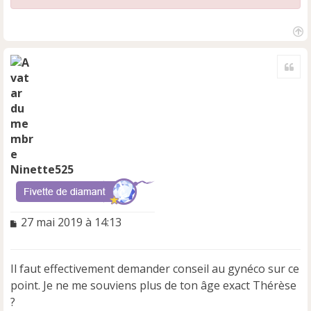
H
a
Cite
u
t
Ninette525
M
27 mai 2019 à 14:13
e
s
s
Il faut effectivement demander conseil au gynéco sur ce
a
point. Je ne me souviens plus de ton âge exact Thérèse
g
e
?