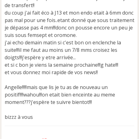
de transfert!!
l
u
du coup j'ai fait éco à J13 et mon endo etait à 6mm donc
pas mal pour une fois..etant donné que sous traitement
je dépasse pas 4 mm!!!donc on pousse encore un peu je
suis sous femsept et oromone.
j'ai echo demain matin si c'est bon on enclenche la
suite!!!il me faut au moins un 7/8 mms croisez les
doigts!!!j'espère y etre arrivée...
et si c bon je viens la semaine prochaine!!!g hate!!!
et vous donnez moi rapide de vos news!!
Angelle!!!!!mais que lis je tu as de nouveau un
positif!!!!wahou!!!on etait bien enceinte au meme
moment???j'espère te suivre bientot!!!
bizzz à vous