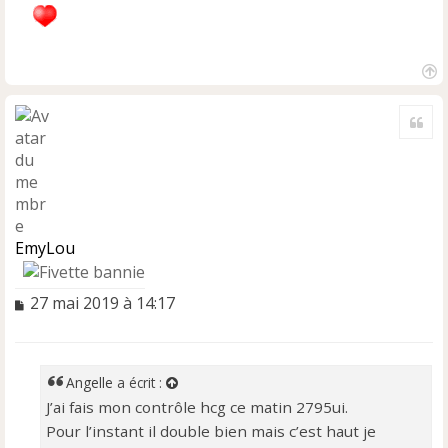
H
a
Cite
u
t
EmyLou
M
27 mai 2019 à 14:17
e
s
s
a
Angelle
a écrit :
g
J’ai fais mon contrôle hcg ce matin 2795ui.
e
Pour l’instant il double bien mais c’est haut je
n