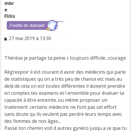
Flilis
M
27 mai 2019 à 13:30
e
s
s
Thérèse je partage ta peine c toujours difficile...courage
a
g
e
Régrespoir il est courant d avoir des médecins qui parle
n
de statistiques qu on a très peu de chance etc mais au
o
delà de cela on est toutes différentes il doivent prendre
n
en comptes tes examens et l ensemble pour évaluer ta
l
u
capacité à être enceinte..ou même proposer un
traitement .certains médecins ne font pas cet effort
sans doute qu ils veulent pas perdre leurs temps avec
des femmes de nos âges...
Passé ton chemin voit d autres gynéco jusqu a ce que tu