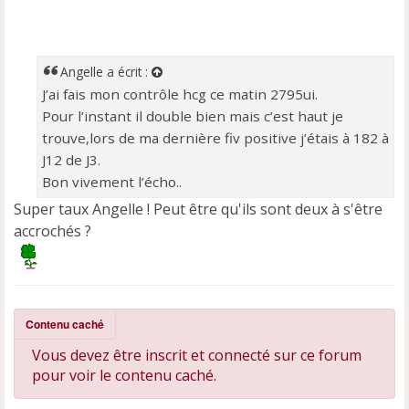
n
o
n
l
Angelle
a écrit :
u
J’ai fais mon contrôle hcg ce matin 2795ui.
Pour l’instant il double bien mais c’est haut je
trouve,lors de ma dernière fiv positive j’étais à 182 à
J12 de J3.
Bon vivement l’écho..
Super taux Angelle ! Peut être qu'ils sont deux à s'être
accrochés ?
Contenu caché
Vous devez être inscrit et connecté sur ce forum
pour voir le contenu caché.