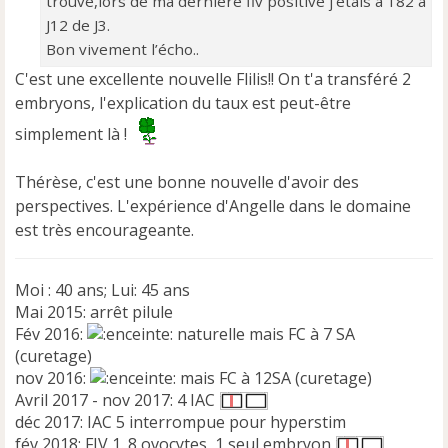
trouve,lors de ma dernière fiv positive j’étais à 182 à
n
J12 de J3.
l
Bon vivement l’écho..
u
C'est une excellente nouvelle Flilis!! On t'a transféré 2
embryons, l'explication du taux est peut-être
simplement là !
Thérèse, c'est une bonne nouvelle d'avoir des
perspectives. L'expérience d'Angelle dans le domaine
est très encourageante.
Moi : 40 ans; Lui: 45 ans
Mai 2015: arrêt pilule
Fév 2016:
naturelle mais FC à 7 SA
(curetage)
nov 2016:
mais FC à 12SA (curetage)
Avril 2017 - nov 2017: 4 IAC
déc 2017: IAC 5 interrompue pour hyperstim
fév 2018: FIV 1. 8 ovocytes, 1 seul embryon