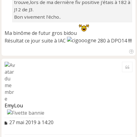
o
trouve,lors de ma dernière fiv positive j’étais à 182 à
n
J12 de J3.
l
Bon vivement l’écho..
u
Ma binôme de futur gros bidou
Résultat ce jour suite à IAC
280 à DPO14 !!!!
H
a
Cite
u
t
EmyLou
M
27 mai 2019 à 14:20
e
s