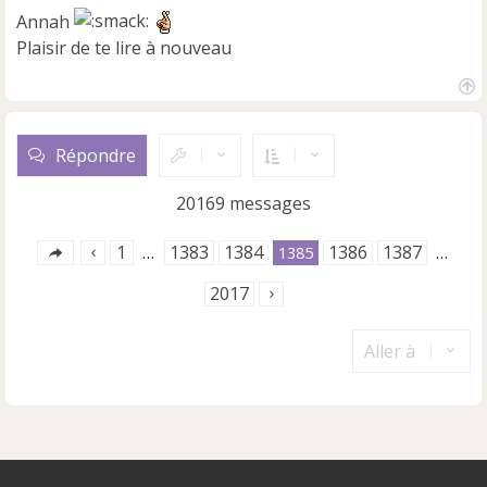
s
Annah
a
Plaisir de te lire à nouveau
g
e
n
H
o
a
n
u
l
Répondre
t
u
20169 messages
1
1383
1384
1386
1387
…
1385
…
2017
Aller à