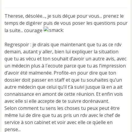
e
s
s
Therese, désolée..., je suis déçue pour vous... prenez le
a
temps de digérer puis de vous poser les questions pour
g
e
la suite... courage
n
o
Regrespoir : je dirais que maintenant que tu as ce rdv
n
demain, autant y aller, bien lui expliquer la situation
l
u
que tu as vécu et ton souhait d’avoir un autre avis, avec
un médecin plus à l´ecoute parce que tu as l’impression
d’avoir été malmenée. Profite-en pour dire que ton
dossier doit passer en staff et que tu souhaites qu’un
autre médecin que celui qu’il t’à suivi jusque là en a ait
connaissance en amont de cette réunion. Et enfin vois
avec elle si elle accepte de te suivre dorénavant.
Selon comment tu sens les choses tu peux peut être
même lui de dire que tu as pris un rdv avec le chef de
service à son cabinet et voir avec elle ce qúelle en
pense...