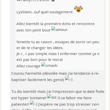
n
o
Lysblanc...ouf quel soulagement
n
l
u
Allez bientôt la première écho et rencontre
avec ton petit bout
Ninette tu as raison , essayes de sortir un peu
et de te changer les idées.
Je c , c pas simple mais t enfermer comme ça n
est pas bon pour le moral
Allez courage
Coucou Fannette (désolée mais j'ai tendance à re-
baptiser facilement les gens!)
Tu dis bientôt mais j'ai l'impression que la date fixée
est hyper lointaine!
Il va falloir me faire
patienter!
J'espère ne pas trop stresser non