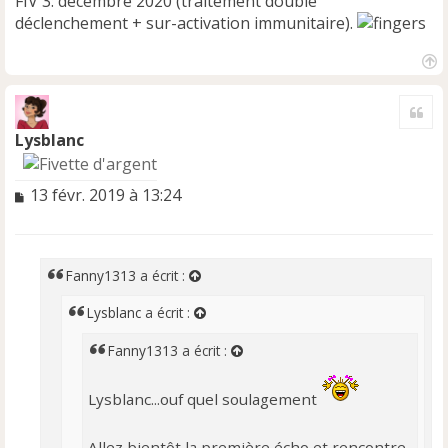
FIV 3: décembre 2020 (traitement double
déclenchement + sur-activation immunitaire).
H
a
Cite
u
t
Lysblanc
M
13 févr. 2019 à 13:24
e
s
s
a
Fanny1313
a écrit :
g
e
Lysblanc
a écrit :
n
o
Fanny1313
a écrit :
n
l
Lysblanc...ouf quel soulagement
u
Allez bientôt la première écho et rencontre