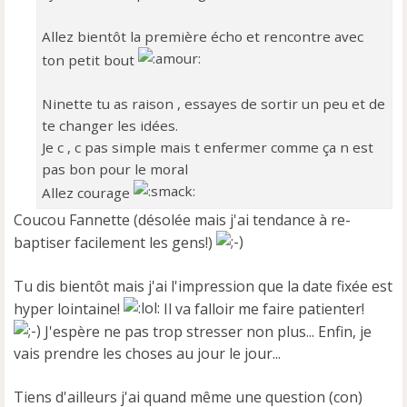
o
n
Allez bientôt la première écho et rencontre avec
l
ton petit bout
u
Ninette tu as raison , essayes de sortir un peu et de
te changer les idées.
Je c , c pas simple mais t enfermer comme ça n est
pas bon pour le moral
Allez courage
Coucou Fannette (désolée mais j'ai tendance à re-
baptiser facilement les gens!)
Tu dis bientôt mais j'ai l'impression que la date fixée est
hyper lointaine!
Il va falloir me faire patienter!
J'espère ne pas trop stresser non plus... Enfin, je
vais prendre les choses au jour le jour...
Tiens d'ailleurs j'ai quand même une question (con)