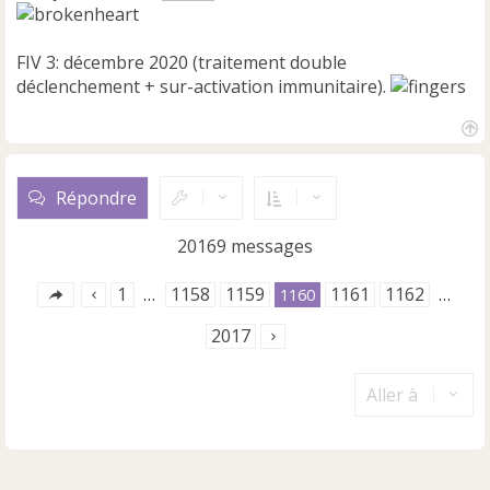
FIV 3: décembre 2020 (traitement double
déclenchement + sur-activation immunitaire).
H
a
u
Répondre
t
20169 messages
1
1158
1159
1161
1162
…
1160
…
2017
Aller à