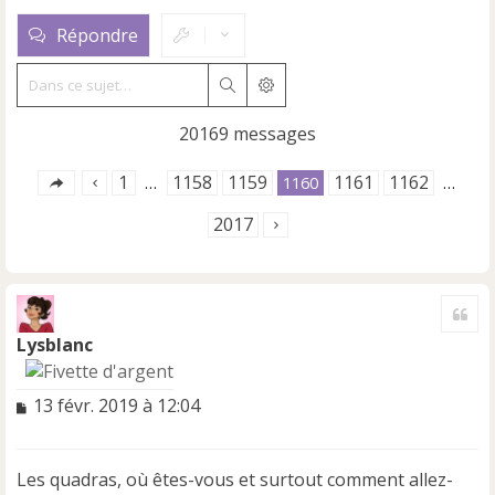
Répondre
Rechercher
Recherche avancée
20169 messages
1
1158
1159
1161
1162
…
1160
…
2017
Cite
Lysblanc
M
13 févr. 2019 à 12:04
e
s
s
Les quadras, où êtes-vous et surtout comment allez-
a