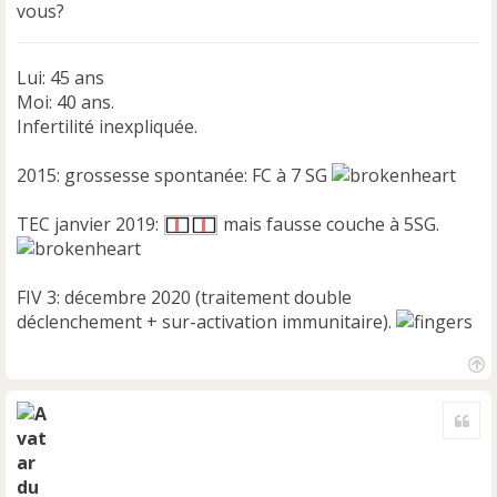
vous?
g
e
n
Lui: 45 ans
o
n
Moi: 40 ans.
l
Infertilité inexpliquée.
u
2015: grossesse spontanée: FC à 7 SG
TEC janvier 2019:
mais fausse couche à 5SG.
FIV 3: décembre 2020 (traitement double
déclenchement + sur-activation immunitaire).
H
a
Cite
u
t