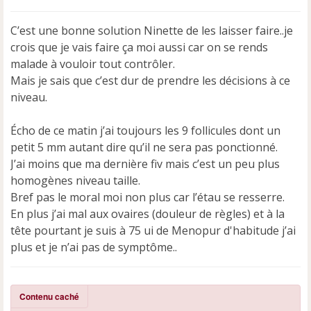
s
s
C’est une bonne solution Ninette de les laisser faire..je
a
crois que je vais faire ça moi aussi car on se rends
g
e
malade à vouloir tout contrôler.
n
Mais je sais que c’est dur de prendre les décisions à ce
o
niveau.
n
l
u
Écho de ce matin j’ai toujours les 9 follicules dont un
petit 5 mm autant dire qu’il ne sera pas ponctionné.
J’ai moins que ma dernière fiv mais c’est un peu plus
homogènes niveau taille.
Bref pas le moral moi non plus car l’étau se resserre.
En plus j’ai mal aux ovaires (douleur de règles) et à la
tête pourtant je suis à 75 ui de Menopur d'habitude j’ai
plus et je n’ai pas de symptôme..
Contenu caché