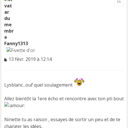
u
t
Fanny1313
M
13 févr. 2019 à 12:14
e
s
s
a
Lysblanc...ouf quel soulagement
g
e
n
Allez bientôt la 1ere écho et rencontre avec ton pti bout
o
n
l
u
Ninette tu as raison , essayes de sortir un peu et de te
changer les idées.