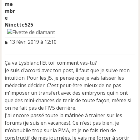
Ninette525
M
13 févr. 2019 à 12:10
e
s
s
Ça va Lysblanc ! Et toi, comment vas-tu?
a
Je suis d'accord avec ton post, il faut que je suive mon
g
e
intuition. Pour les J5, je pense que je vais laisser les
n
médecins décider. C'est peut-être mieux de ne pas
o
m'imposer un transfert avec des embryons qui n'ont
n
que des mini-chances de tenir de toute façon, même si
l
u
on ne fait pas de FIV5 derrière.
J'ai encore passé toute la mâtinée à trainer sur les
forums (je suis en vacances). Ce n'est pas bien, je
m’obnubile trop sur la PMA, et je ne fais rien de
constructif de mes journées. Je vais me forcer à sortir