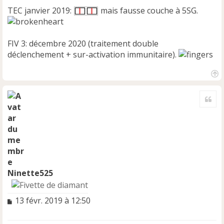
TEC janvier 2019:
mais fausse couche à 5SG.
FIV 3: décembre 2020 (traitement double
déclenchement + sur-activation immunitaire).
H
a
Cite
u
t
Ninette525
M
13 févr. 2019 à 12:50
e
s