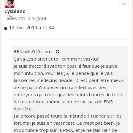
Cite
u
t
Lysblanc
M
13 févr. 2019 à 12:34
e
s
s
a
Ninette525
a écrit :
g
Ça va Lysblanc ! Et toi, comment vas-tu?
e
Je suis d'accord avec ton post, il faut que je suive
n
o
mon intuition. Pour les J5, je pense que je vais
n
laisser les médecins décider. C'est peut-être mieux
l
de ne pas m'imposer un transfert avec des
u
embryons qui n'ont que des mini-chances de tenir
de toute façon, même si on ne fait pas de FIV5
derrière.
J'ai encore passé toute la mâtinée à trainer sur les
forums (je suis en vacances). Ce n'est pas bien, je
m’obnubile trop sur la PMA, et je ne fais rien de