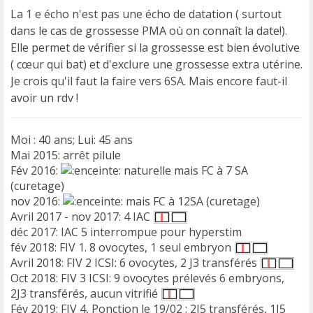
s
La 1 e écho n'est pas une écho de datation ( surtout
a
dans le cas de grossesse PMA où on connaît la date!).
g
e
Elle permet de vérifier si la grossesse est bien évolutive
n
( cœur qui bat) et d'exclure une grossesse extra utérine.
o
Je crois qu'il faut la faire vers 6SA. Mais encore faut-il
n
avoir un rdv !
l
u
Moi : 40 ans; Lui: 45 ans
Mai 2015: arrêt pilule
Fév 2016:
naturelle mais FC à 7 SA
(curetage)
nov 2016:
mais FC à 12SA (curetage)
Avril 2017 - nov 2017: 4 IAC
déc 2017: IAC 5 interrompue pour hyperstim
fév 2018: FIV 1. 8 ovocytes, 1 seul embryon
Avril 2018: FIV 2 ICSI: 6 ovocytes, 2 J3 transférés
Oct 2018: FIV 3 ICSI: 9 ovocytes prélevés 6 embryons,
2J3 transférés, aucun vitrifié
Fév 2019: FIV 4, Ponction le 19/02 ; 2J5 transférés, 1J5