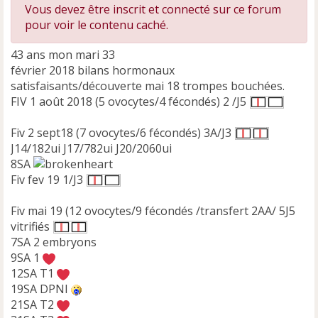
Vous devez être inscrit et connecté sur ce forum
pour voir le contenu caché.
43 ans mon mari 33
février 2018 bilans hormonaux
satisfaisants/découverte mai 18 trompes bouchées.
FIV 1 août 2018 (5 ovocytes/4 fécondés) 2 /J5
Fiv 2 sept18 (7 ovocytes/6 fécondés) 3A/J3
J14/182ui J17/782ui J20/2060ui
8SA
Fiv fev 19 1/J3
Fiv mai 19 (12 ovocytes/9 fécondés /transfert 2AA/ 5J5
vitrifiés
7SA 2 embryons
9SA 1
12SA T1
19SA DPNI
21SA T2