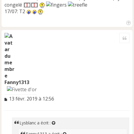
congelé
17/07: T2
H
a
Cite
u
t
Fanny1313
M
13 févr. 2019 à 12:56
e
s
s
a
Lysblanc
a écrit :
g
e
Fanny1313
a écrit :