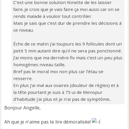
C’est une bonne solution Ninette de les laisser
e
faire..je crois que je vais faire ça moi aussi car on se
n
o
rends malade à vouloir tout contrôler.
n
Mais je sais que c’est dur de prendre les décisions à
l
ce niveau.
u
Écho de ce matin j’ai toujours les 9 follicules dont un
petit 5 mm autant dire qu’il ne sera pas ponctionné.
J’ai moins que ma dernière fiv mais c’est un peu plus
homogènes niveau taille.
Bref pas le moral moi non plus car l’étau se
resserre.
En plus j’ai mal aux ovaires (douleur de règles) et à
la tête pourtant je suis à 75 ui de Menopur
d'habitude j’ai plus et je n’ai pas de symptôme..
Bonjour Angelle,
Ah que je n'aime pas te lire démoralisée!