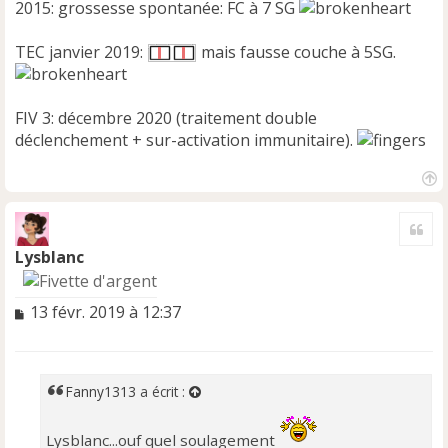
2015: grossesse spontanée: FC à 7 SG
TEC janvier 2019:
mais fausse couche à 5SG.
FIV 3: décembre 2020 (traitement double
déclenchement + sur-activation immunitaire).
H
a
Cite
u
t
Lysblanc
M
13 févr. 2019 à 12:37
e
s
s
a
Fanny1313
a écrit :
g
e
Lysblanc...ouf quel soulagement
n