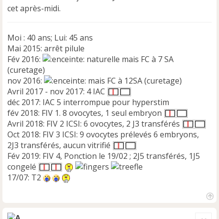
cet après-midi.
Moi : 40 ans; Lui: 45 ans
Mai 2015: arrêt pilule
Fév 2016:
naturelle mais FC à 7 SA
(curetage)
nov 2016:
mais FC à 12SA (curetage)
Avril 2017 - nov 2017: 4 IAC
déc 2017: IAC 5 interrompue pour hyperstim
fév 2018: FIV 1. 8 ovocytes, 1 seul embryon
Avril 2018: FIV 2 ICSI: 6 ovocytes, 2 J3 transférés
Oct 2018: FIV 3 ICSI: 9 ovocytes prélevés 6 embryons,
2J3 transférés, aucun vitrifié
Fév 2019: FIV 4, Ponction le 19/02 ; 2J5 transférés, 1J5
congelé
17/07: T2
H
a
Cite