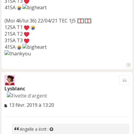
31SA T3
41SA
(Moi 46/lui 36) 22/04/21 TEC 1J5
12SA T1
21SA T2
31SA T3
41SA
H
a
Cite
u
t
Lysblanc
M
13 févr. 2019 à 13:20
e
s
s
a
Angelle
a écrit :
g