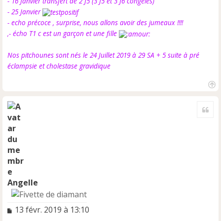
- 16 Janvier transfert de 2 J5 (3 J5 et 3 J6 congelés)
- 25 Janvier
- echo précoce , surprise, nous allons avoir des jumeaux !!!!
,- écho T1 c est un garçon et une fille
Nos pitchounes sont nés le 24 Juillet 2019 à 29 SA + 5 suite à pré
éclampsie et cholestase gravidique
H
a
Cite
u
t
Angelle
M
13 févr. 2019 à 13:10
e