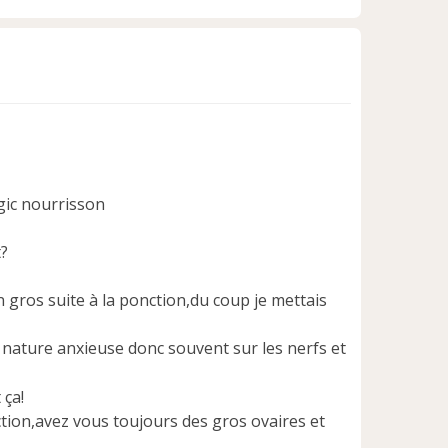
H
a
u
t
égic nourrisson
t?
en gros suite à la ponction,du coup je mettais
de nature anxieuse donc souvent sur les nerfs et
 ça!
ction,avez vous toujours des gros ovaires et