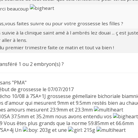
rci beaucoup
s,vous faites suivre ou pour votre grossesse les filles ?
s suivie à la clinique saint amé à l ambrés lez douai ... ç est j
 aller à lens.
u premier trimestre faite ce matin et tout va bien !
ransféré 1 ou 2 embryon(s) ?
 sans "PMA"
ébut de grossesse le 07/07/2017
écho 10/08 à 7SA+1J grossesse gémellaire bichoriale biamni
s d'amour qui mesurent 9mm et 9.5mm restés bien au chaud
 mes amours mesurent 23.9mm et 23.3mm
à 10SA 37.5mm et 35.2mm nous avons entendu vos
09 Vous êtes plus grands que la norme 59.85mm et 66.6mm
7SA+4j Un
203g et une
215g