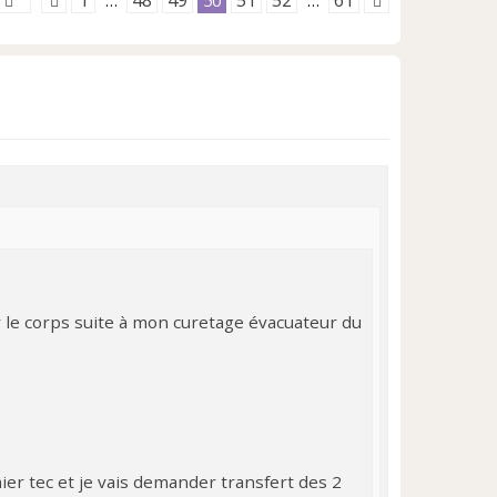
1
48
49
51
52
61
…
50
…
r le corps suite à mon curetage évacuateur du
er tec et je vais demander transfert des 2