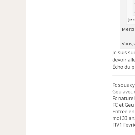
Je 
Merci
Vous,v
Je suis su
devoir alle
Écho du pr
Fc sous cy
Geu avec 
Fc naturel
FC et Geu
Entree en
moi 33 an
FIV1 Fevr