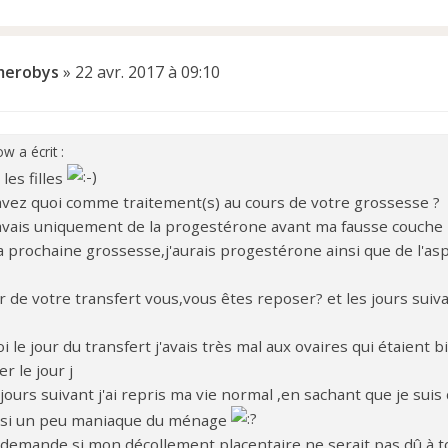
erobys
»
22 avr. 2017 à 09:10
w a écrit :
les filles
avez quoi comme traitement(s) au cours de votre grossesse ?
'avais uniquement de la progestérone avant ma fausse couche
y a prochaine grossesse,j'aurais progestérone ainsi que de l'a
r de votre transfert vous,vous êtes reposer? et les jours suiv
i le jour du transfert j'avais très mal aux ovaires qui étaient 
r le jour j
 jours suivant j'ai repris ma vie normal ,en sachant que je su
ssi un peu maniaque du ménage
 demande si mon décollement placentaire ne serait pas dû à to