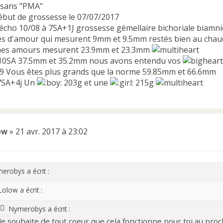
 sans "PMA"
ébut de grossesse le 07/07/2017
écho 10/08 à 7SA+1J grossesse gémellaire bichoriale biamni
s d'amour qui mesurent 9mm et 9.5mm restés bien au chaud
 mes amours mesurent 23.9mm et 23.3mm
à 10SA 37.5mm et 35.2mm nous avons entendu vos
09 Vous êtes plus grands que la norme 59.85mm et 66.6mm
7SA+4j Un
203g et une
215g
ow
»
21 avr. 2017 à 23:02
erobys a écrit :
Lolow a écrit :
Nymerobys a écrit :
Je souhaite de tout coeur que cela fonctionne pour toi au procha