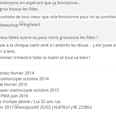
embryons en espérant que ça fonctionne...
n
gros bisous les filles
souhaite de tout coeur que cela fonctionne pour toi au prochain 
c
 beaucoup
é
ous faites suivre ou pour votre grossesse les filles ?
e
ivie à la clinique saint amé à l ambrés lez douai ... ç est just
r à lens.
emier trimestre faite ce matin et tout va bien !
totec fevrier 2014
coeloscopie octobre 2014
le fevrier 2015
 avec coeloscopie octobre 2015
 PMA juin 2016
s trompe abimé / Lui 32 ans ras
ier 2017
25/02 J16:876UI j18: 2238UI