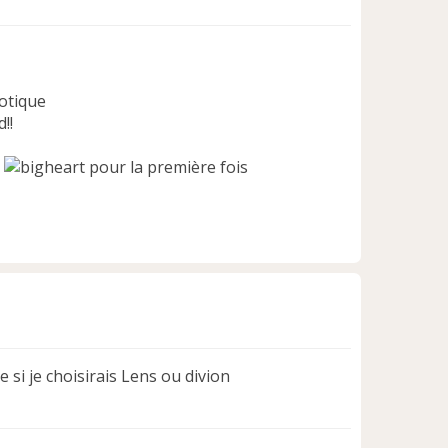
otique
!!
pour la première fois
H
a
u
t
 si je choisirais Lens ou divion