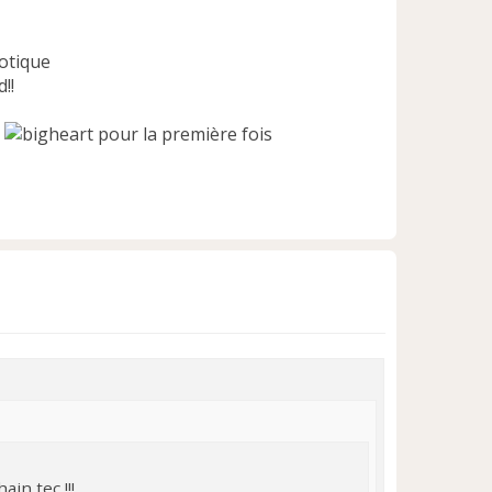
otique
!!
pour la première fois
H
a
u
t
in tec !!!