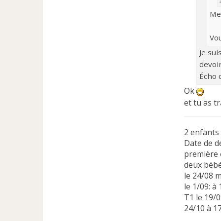
l
u
Me
Vou
Je sui
devoir
Écho d
Ok
et tu as t
2 enfants
Date de d
première 
deux bébé
le 24/08
le 1/09: 
T1 le 19/
24/10 à 1