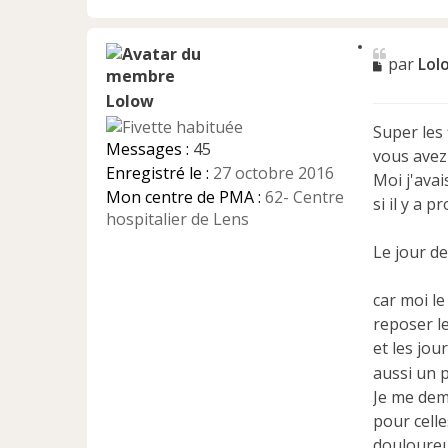
C
M
par
Lol
i
e
t
e
Lolow
s
r
s
Super les 
a
Messages :
45
vous avez
g
Enregistré le :
27 octobre 2016
e
Moi j'ava
n
Mon centre de PMA :
62- Centre
si il y a 
o
hospitalier de Lens
n
Le jour de
l
u
car moi le
reposer le
et les jou
aussi un
Je me dem
pour cell
douloure