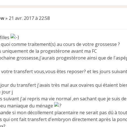
ow
»
21 avr. 2017 à 22:58
filles
 quoi comme traitement(s) au cours de votre grossesse ?
is uniquement de la progestérone avant ma FC
prochaine grossesse,j'aurais progestérone ainsi que de l'asp
 votre transfert vous,vous êtes reposer? et les jours suivan
 jour du transfert j'avais très mal aux ovaires qui étaient bi
 jour j
rs suivant j'ai repris ma vie normal ,en sachant que je suis 
 peu maniaque du ménage
ande si mon décollement placentaire ne serait pas dû à tout
es qui ont fait transfert d'embryon directement après la pon
ux?