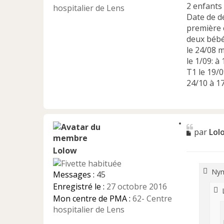
2 enfants
o
hospitalier de Lens
n
Date de d
l
première 
u
deux bébé
le 24/08
le 1/09: 
T1 le 19/
24/10 à 1
C
M
par
Lol
i
e
t
e
Lolow
s
r
s
a
Nym
Messages :
45
g
Enregistré le :
27 octobre 2016
e
n
Mon centre de PMA :
62- Centre
o
hospitalier de Lens
n