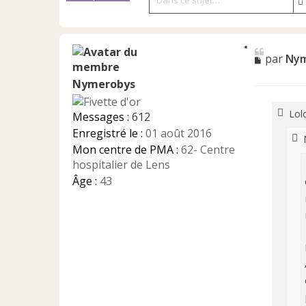
C
M
par
Nym
i
e
t
e
Nymerobys
s
r
s
a
Lolo
Messages :
612
g
Enregistré le :
01 août 2016
e
r
n
Mon centre de PMA :
62- Centre
o
hospitalier de Lens
n
Âge :
43
l
u
r