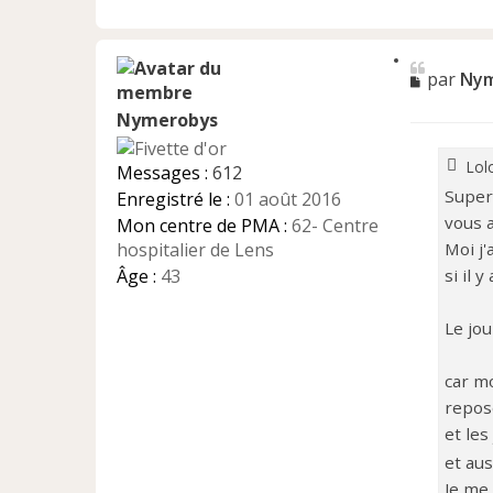
C
M
par
Nym
i
e
t
e
Nymerobys
s
r
s
a
Lolo
Messages :
612
g
Super 
Enregistré le :
01 août 2016
e
vous 
n
Mon centre de PMA :
62- Centre
o
hospitalier de Lens
Moi j
n
Âge :
43
si il 
l
u
Le jou
car mo
repose
et les
et au
Je me