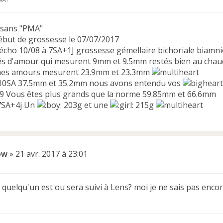
 sans "PMA"
ébut de grossesse le 07/07/2017
écho 10/08 à 7SA+1J grossesse gémellaire bichoriale biamni
s d'amour qui mesurent 9mm et 9.5mm restés bien au chaud
 mes amours mesurent 23.9mm et 23.3mm
à 10SA 37.5mm et 35.2mm nous avons entendu vos
09 Vous êtes plus grands que la norme 59.85mm et 66.6mm
7SA+4j Un
203g et une
215g
ow
»
21 avr. 2017 à 23:01
 quelqu'un est ou sera suivi à Lens? moi je ne sais pas encore