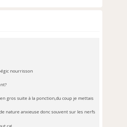
H
a
u
t
spégic nourrisson
ant?
bien gros suite à la ponction,du coup je mettais
is de nature anxieuse donc souvent sur les nerfs
ut ça!