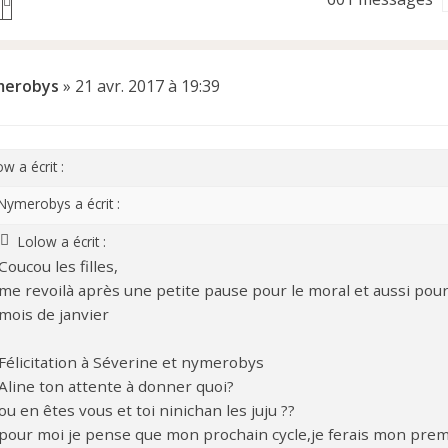
R
R
e
e
c
c
erobys
»
21 avr. 2017 à 19:39
h
h
e
e
w a écrit :
r
Nymerobys a écrit :
c
Lolow a écrit :
c
Coucou les filles,
h
h
me revoilà après une petite pause pour le moral et aussi pou
mois de janvier
e
e
a
Félicitation à Séverine et nymerobys
Aline ton attente à donner quoi?
v
ou en êtes vous et toi ninichan les juju ??
pour moi je pense que mon prochain cycle,je ferais mon premi
a