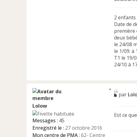
2 enfants
Date de d
première 
deux bébé
le 24/08
le 1/09: 
T1 le 19/
24/10 à 1
C
M
par
Lol
i
e
t
e
Lolow
s
r
s
Est ce que
a
Messages :
45
g
Enregistré le :
27 octobre 2016
e
n
Mon centre de PMA :
62- Centre