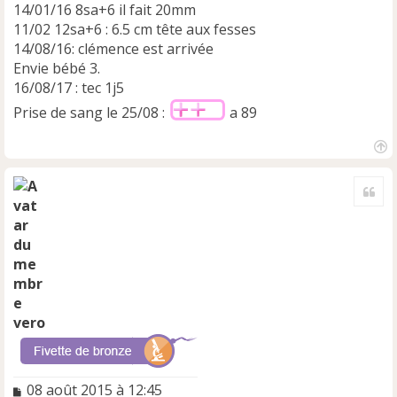
14/01/16 8sa+6 il fait 20mm
11/02 12sa+6 : 6.5 cm tête aux fesses
14/08/16: clémence est arrivée
Envie bébé 3.
16/08/17 : tec 1j5
Prise de sang le 25/08 :
a 89
H
a
Cite
u
t
vero
M
08 août 2015 à 12:45