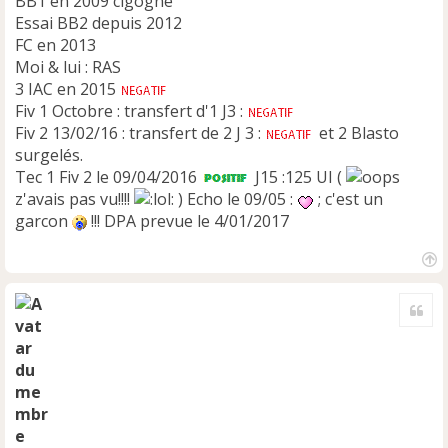
BB1 en 2009 cigogne
o
n
Essai BB2 depuis 2012
l
FC en 2013
u
Moi & lui : RAS
3 IAC en 2015
Fiv 1 Octobre : transfert d'1 J3 :
Fiv 2 13/02/16 : transfert de 2 J 3 :
et 2 Blasto
surgelés.
Tec 1 Fiv 2 le 09/04/2016
J15 :125 UI (
z'avais pas vu!!!!
) Echo le 09/05 :
; c'est un
garcon
!!! DPA prevue le 4/01/2017
H
a
Cite
u
t