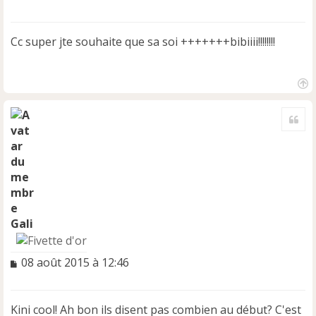
e
s
s
Cc super jte souhaite que sa soi +++++++bibiiii!!!!!!!!
a
g
e
n
H
o
a
n
Cite
u
l
t
u
Gali
M
08 août 2015 à 12:46
e
s
s
Kini cool! Ah bon ils disent pas combien au début? C'est
a