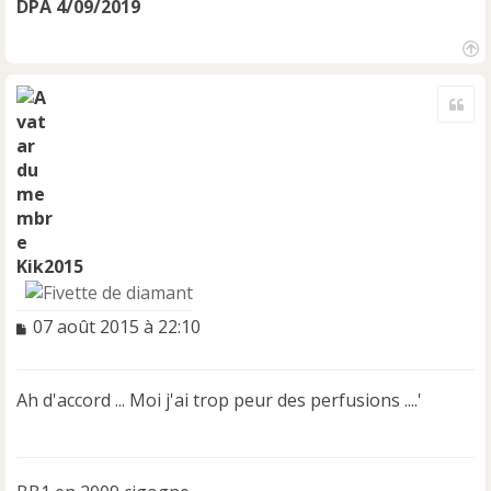
DPA 4/09/2019
H
a
Cite
u
t
Kik2015
M
07 août 2015 à 22:10
e
s
s
Ah d'accord ... Moi j'ai trop peur des perfusions ....'
a
g
e
n