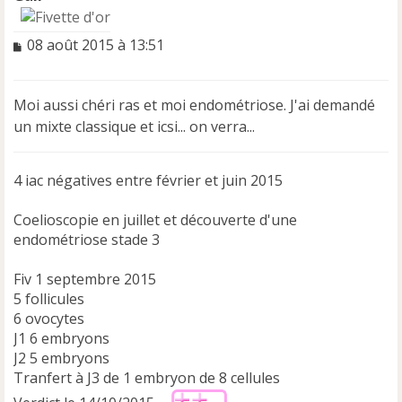
M
08 août 2015 à 13:51
e
s
s
Moi aussi chéri ras et moi endométriose. J'ai demandé
a
un mixte classique et icsi... on verra...
g
e
n
4 iac négatives entre février et juin 2015
o
n
l
Coelioscopie en juillet et découverte d'une
u
endométriose stade 3
Fiv 1 septembre 2015
5 follicules
6 ovocytes
J1 6 embryons
J2 5 embryons
Tranfert à J3 de 1 embryon de 8 cellules