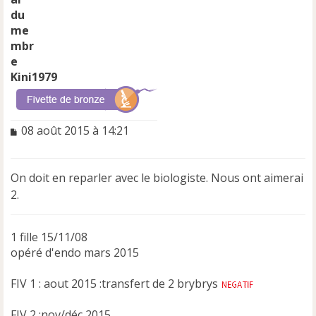
Kini1979
M
08 août 2015 à 14:21
e
s
s
On doit en reparler avec le biologiste. Nous ont aimerai
a
2.
g
e
n
1 fille 15/11/08
o
n
opéré d'endo mars 2015
l
u
FIV 1 : aout 2015 :transfert de 2 brybrys
FIV 2 :nov/déc 2015