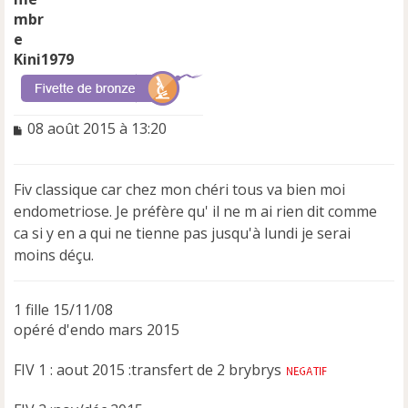
Kini1979
M
08 août 2015 à 13:20
e
s
s
Fiv classique car chez mon chéri tous va bien moi
a
endometriose. Je préfère qu' il ne m ai rien dit comme
g
e
ca si y en a qui ne tienne pas jusqu'à lundi je serai
n
moins déçu.
o
n
l
1 fille 15/11/08
u
opéré d'endo mars 2015
FIV 1 : aout 2015 :transfert de 2 brybrys