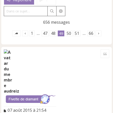
Rechercher
Recherche avancée
656 messages
1
47
48
50
51
66
…
49
…
Cite
audreiz
M
07 août 2015 à 21:54