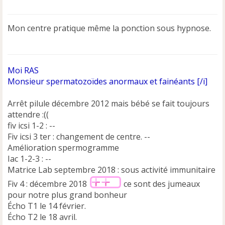
e
s
s
Mon centre pratique même la ponction sous hypnose.
a
g
e
n
Moi RAS
o
n
Monsieur spermatozoïdes anormaux et fainéants [/i]
l
u
Arrêt pilule décembre 2012 mais bébé se fait toujours
attendre :((
fiv icsi 1-2 : --
Fiv icsi 3 ter : changement de centre. --
Amélioration spermogramme
Iac 1-2-3 : --
Matrice Lab septembre 2018 : sous activité immunitaire
Fiv 4 : décembre 2018
ce sont des jumeaux
pour notre plus grand bonheur
Écho T1 le 14 février.
Écho T2 le 18 avril.