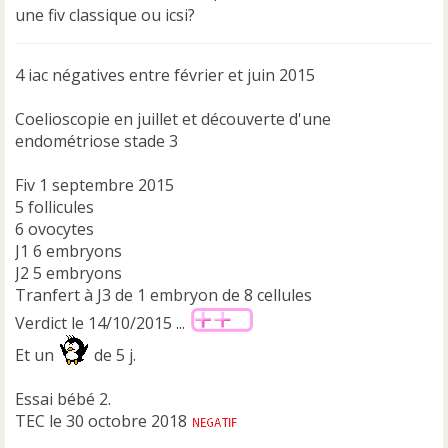
une fiv classique ou icsi?
g
e
n
4 iac négatives entre février et juin 2015
o
n
l
Coelioscopie en juillet et découverte d'une
u
endométriose stade 3
Fiv 1 septembre 2015
5 follicules
6 ovocytes
J1 6 embryons
J2 5 embryons
Tranfert à J3 de 1 embryon de 8 cellules
Verdict le 14/10/2015 ...
Et un
de 5 j.
Essai bébé 2.
TEC le 30 octobre 2018