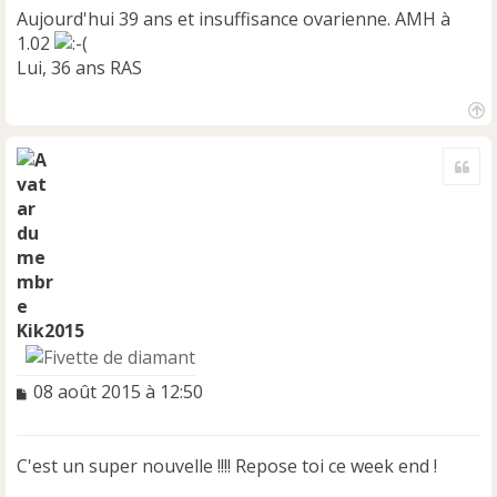
Aujourd'hui 39 ans et insuffisance ovarienne. AMH à
1.02
Lui, 36 ans RAS
H
a
Cite
u
t
Kik2015
M
08 août 2015 à 12:50
e
s
s
C'est un super nouvelle !!!! Repose toi ce week end !
a
g