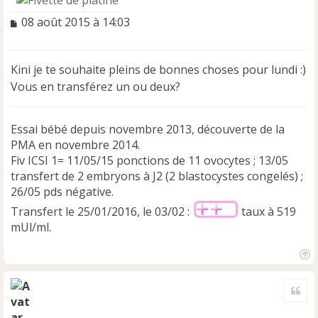
M
08 août 2015 à 14:03
e
s
s
Kini je te souhaite pleins de bonnes choses pour lundi :)
a
Vous en transférez un ou deux?
g
e
n
Essai bébé depuis novembre 2013, découverte de la
o
n
PMA en novembre 2014.
l
Fiv ICSI 1= 11/05/15 ponctions de 11 ovocytes ; 13/05
u
transfert de 2 embryons à J2 (2 blastocystes congelés) ;
26/05 pds négative.
Transfert le 25/01/2016, le 03/02 :
taux à 519
mUl/ml.
H
a
Cite
u
t