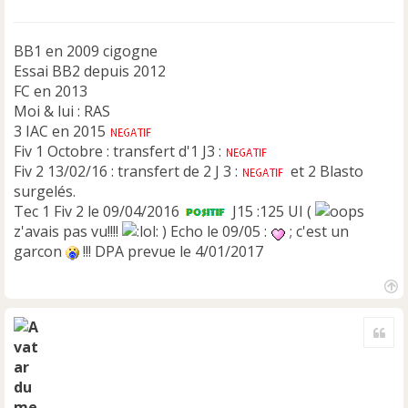
e
n
BB1 en 2009 cigogne
o
n
Essai BB2 depuis 2012
l
FC en 2013
u
Moi & lui : RAS
3 IAC en 2015
Fiv 1 Octobre : transfert d'1 J3 :
Fiv 2 13/02/16 : transfert de 2 J 3 :
et 2 Blasto
surgelés.
Tec 1 Fiv 2 le 09/04/2016
J15 :125 UI (
z'avais pas vu!!!!
) Echo le 09/05 :
; c'est un
garcon
!!! DPA prevue le 4/01/2017
H
a
Cite
u
t