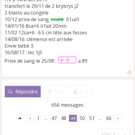
transfert le 29/11 de 2 brybrys j2
2 blasto au congèle
10/12 prise de sang
61ui/l
14/01/16 8sa+6 il fait 20mm
11/02 12sa+6 : 6.5 cm tête aux fesses
14/08/16: clémence est arrivée
Envie bébé 3.
16/08/17 : tec 1j5
Prise de sang le 25/08 :
a 89
H
a
u
Répondre
t
656 messages
1
47
48
50
51
66
…
49
…
Aller à