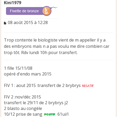
Kini1979
M
08 août 2015 à 12:28
e
s
s
Trop contente le biologiste vient de m appeller il y a
a
des embryons mais n a pas voulu me dire combien car
g
e
trop tôt. Rdv lundi 10h pour transfert.
n
o
n
1 fille 15/11/08
l
opéré d'endo mars 2015
u
FIV 1 : aout 2015 :transfert de 2 brybrys
FIV 2 :nov/déc 2015
transfert le 29/11 de 2 brybrys j2
2 blasto au congèle
10/12 prise de sang
61ui/l