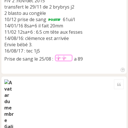
FIV 2 :nov/déc 2015
transfert le 29/11 de 2 brybrys j2
2 blasto au congèle
10/12 prise de sang
61ui/l
14/01/16 8sa+6 il fait 20mm
11/02 12sa+6 : 6.5 cm tête aux fesses
14/08/16: clémence est arrivée
Envie bébé 3.
16/08/17 : tec 1j5
Prise de sang le 25/08 :
a 89
H
a
Cite
u
t
Gali