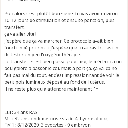
a
g
e
Bon alors c'est plutôt bon signe, tu vas avoir environ
n
10-12 jours de stimulation et ensuite ponction, puis
o
transfert.
n
ça va aller vite !
l
u
J'espère que ça va marcher. Ce protocole avait bien
fonctionné pour moi. J'espère que tu auras l'occasion
de tester un peu l'oxygénothérapie.
Le transfert s'est bien passé pour moi, le médecin a un
peu galéré à passer le col, mais à part ça, ça va. ça ne
fait pas mal du tout, et c'est impressionnant de voir le
petit pois lumineux déposé au fond de l'utérus.
Il ne reste plus qu'à attendre maintenant ^^
Lui : 34 ans RAS !
Moi :32 ans, endométriose stade 4, hydrosalpinx,
FiV 1 : 8/12/2020: 3 ovocytes - 0 embryon