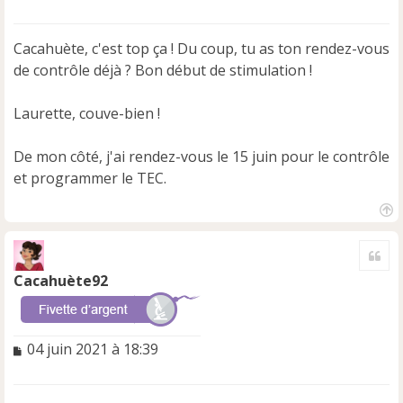
e
s
s
Cacahuète, c'est top ça ! Du coup, tu as ton rendez-vous
a
de contrôle déjà ? Bon début de stimulation !
g
e
n
Laurette, couve-bien !
o
n
De mon côté, j'ai rendez-vous le 15 juin pour le contrôle
l
u
et programmer le TEC.
H
a
Cite
u
t
Cacahuète92
M
04 juin 2021 à 18:39
e
s
s