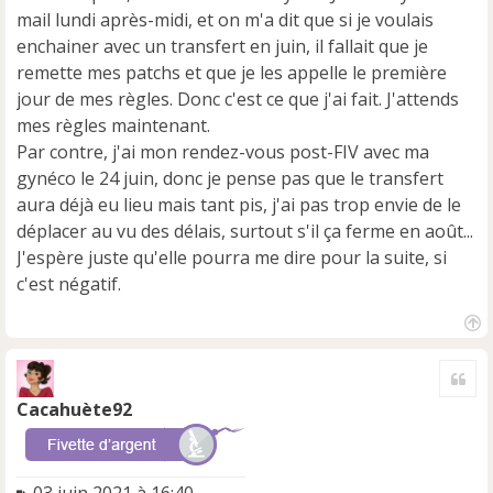
mail lundi après-midi, et on m'a dit que si je voulais
enchainer avec un transfert en juin, il fallait que je
remette mes patchs et que je les appelle le première
jour de mes règles. Donc c'est ce que j'ai fait. J'attends
mes règles maintenant.
Par contre, j'ai mon rendez-vous post-FIV avec ma
gynéco le 24 juin, donc je pense pas que le transfert
aura déjà eu lieu mais tant pis, j'ai pas trop envie de le
déplacer au vu des délais, surtout s'il ça ferme en août...
J'espère juste qu'elle pourra me dire pour la suite, si
c'est négatif.
H
a
Cite
u
t
Cacahuète92
M
03 juin 2021 à 16:40