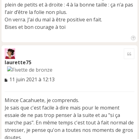
plein de petits et à droite : 4 à la bonne taille : ça n’a pas
l
u
l’air d’être la folie non plus.
On verra. J’ai du mal à être positive en fait.
Bises et bon courage à toi
H
a
Cite
u
t
laurette75
M
11 juin 2021 à 12:13
e
s
s
Mince Cacahuete, je comprends.
a
Je sais que c'est facile à dire mais pour le moment
g
e
essaie de ne pas trop penser à la suite et au "si ça
n
marche pas". En même temps c'est tout à fait normal de
o
stresser, je pense qu'on a toutes nos moments de gros
n
doutes.
l