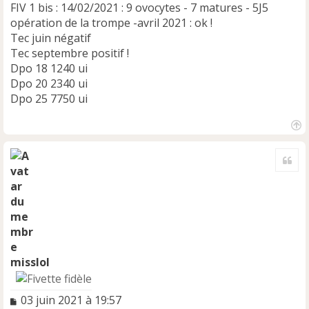
FIV 1 bis : 14/02/2021 : 9 ovocytes - 7 matures - 5J5
opération de la trompe -avril 2021 : ok !
Tec juin négatif
Tec septembre positif !
Dpo 18 1240 ui
Dpo 20 2340 ui
Dpo 25 7750 ui
H
a
Cite
u
t
misslol
M
03 juin 2021 à 19:57