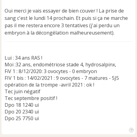
e
n
Oui merci je vais essayer de bien couver ! La prise de
o
sang c'est le lundi 14 prochain. Et puis si ça ne marche
n
pas il me restera encore 3 tentatives (j'ai perdu un
l
u
embryon à la décongélation malheureusement).
Lui : 34 ans RAS !
Moi :32 ans, endométriose stade 4, hydrosalpinx,
FiV 1 : 8/12/2020: 3 ovocytes - 0 embryon
FIV 1 bis : 14/02/2021 : 9 ovocytes - 7 matures - 5J5
opération de la trompe -avril 2021 : ok !
Tec juin négatif
Tec septembre positif !
Dpo 18 1240 ui
Dpo 20 2340 ui
Dpo 25 7750 ui
H