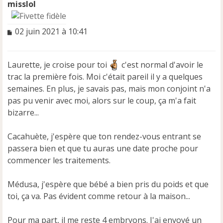
misslol
M
02 juin 2021 à 10:41
e
s
s
Laurette, je croise pour toi
c'est normal d'avoir le
a
trac la première fois. Moi c'était pareil il y a quelques
g
e
semaines. En plus, je savais pas, mais mon conjoint n'a
n
pas pu venir avec moi, alors sur le coup, ça m'a fait
o
bizarre...
n
l
u
Cacahuète, j'espère que ton rendez-vous entrant se
passera bien et que tu auras une date proche pour
commencer les traitements.
Médusa, j'espère que bébé a bien pris du poids et que
toi, ça va. Pas évident comme retour à la maison...
Pour ma part, il me reste 4 embryons. J'ai envoyé un