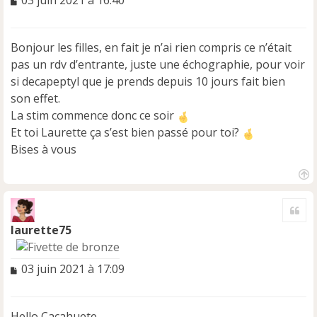
e
s
s
Bonjour les filles, en fait je n’ai rien compris ce n’était
a
pas un rdv d’entrante, juste une échographie, pour voir
g
e
si decapeptyl que je prends depuis 10 jours fait bien
n
son effet.
o
La stim commence donc ce soir
n
Et toi Laurette ça s’est bien passé pour toi?
l
u
Bises à vous
H
a
Cite
u
t
laurette75
M
03 juin 2021 à 17:09
e
s
s
Hello Cacahuete,