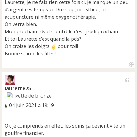
Laurette, je ne fais rien cette fois ci, je manque un peu
a
d’argent ces temps-ci. Du coup, ni ostheo, ni
g
e
acupuncture ni même oxygénothérapie.
n
On verra bien.
o
Mon prochain rdv de contrôle c’est jeudi prochain.
n
Et toi Laurette c’est quand la pds?
l
u
On croise les doigts
pour toi!!
Bonne soirée les filles!
H
a
Cite
u
t
laurette75
M
04 juin 2021 à 19:19
e
s
s
Ok je comprends en effet, les soins ça devient vite un
a
gouffre financier.
g