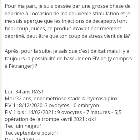
u
Pour ma part, je suis passée par une grosse phase de
déprime à l'occasion de ma deuxième stimulation et je
me suis aperçue que les injections de decapeptyl ont
beaucoup jouées, ce produit m'avait énormément
déprimé. peut être que ton coup de stress vient de là?
Après, pour la suite, je sais que c'est délicat mais il y a
toujours la possibilité de basculer en FIV do (y compris
à l'étranger) ?
Lui : 34 ans RAS !
Moi :32 ans, endométriose stade 4, hydrosalpinx,
FiV 1 : 8/12/2020: 3 ovocytes - 0 embryon
FIV 1 bis : 14/02/2021 : 9 ovocytes - 7 matures - 5J5
opération de la trompe -avril 2021 : ok !
Tec juin négatif
Tec septembre positif !
Dpo 18 1240 ui