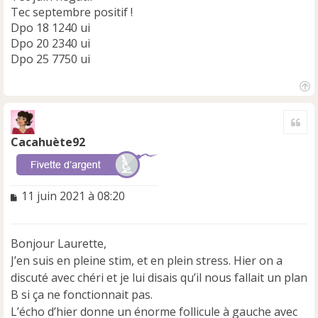
Tec septembre positif !
Dpo 18 1240 ui
Dpo 20 2340 ui
Dpo 25 7750 ui
H
a
Cite
u
t
Cacahuète92
M
11 juin 2021 à 08:20
e
s
s
Bonjour Laurette,
a
J’en suis en pleine stim, et en plein stress. Hier on a
g
e
discuté avec chéri et je lui disais qu’il nous fallait un plan
n
B si ça ne fonctionnait pas.
o
L’écho d’hier donne un énorme follicule à gauche avec
n