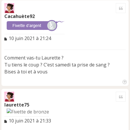
a
Cite
u
t
Cacahuète92
M
10 juin 2021 à 21:24
e
s
s
Comment vas-tu Laurette ?
a
Tu tiens le coup ? C’est samedi ta prise de sang ?
g
e
Bises à toi et à vous
n
o
n
H
a
l
Cite
u
u
t
laurette75
M
10 juin 2021 à 21:33
e