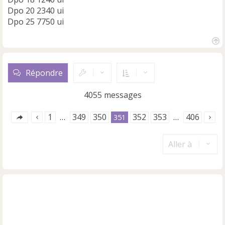
Dpo 20 2340 ui
Dpo 25 7750 ui
H
a
u
Répondre
t
4055 messages
1
349
350
352
353
406
…
351
…
Aller à