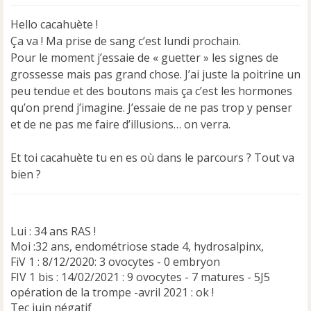
s
s
Hello cacahuète !
a
Ça va ! Ma prise de sang c’est lundi prochain.
g
e
Pour le moment j’essaie de « guetter » les signes de
n
grossesse mais pas grand chose. J’ai juste la poitrine un
o
peu tendue et des boutons mais ça c’est les hormones
n
qu’on prend j’imagine. J’essaie de ne pas trop y penser
l
u
et de ne pas me faire d’illusions… on verra.
Et toi cacahuète tu en es où dans le parcours ? Tout va
bien ?
Lui : 34 ans RAS !
Moi :32 ans, endométriose stade 4, hydrosalpinx,
FiV 1 : 8/12/2020: 3 ovocytes - 0 embryon
FIV 1 bis : 14/02/2021 : 9 ovocytes - 7 matures - 5J5
opération de la trompe -avril 2021 : ok !
Tec juin négatif