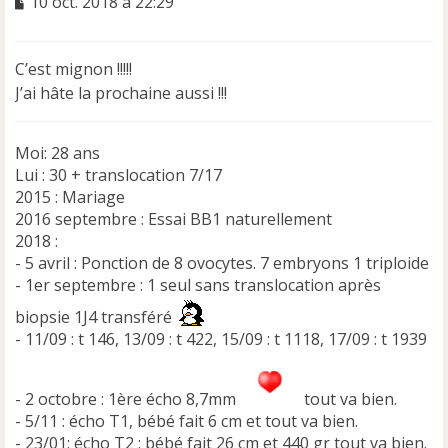
M
10 oct. 2018 à 22:29
e
s
s
C’est mignon !!!!!
a
J’ai hâte la prochaine aussi !!!
g
e
n
Moi: 28 ans
o
n
Lui : 30 + translocation 7/17
l
2015 : Mariage
u
2016 septembre : Essai BB1 naturellement
2018 :
- 5 avril : Ponction de 8 ovocytes. 7 embryons 1 triploide
- 1er septembre : 1 seul sans translocation après
biopsie 1J4 transféré
- 11/09 : t 146, 13/09 : t 422, 15/09 : t 1118, 17/09 : t 1939
- 2 octobre : 1ère écho 8,7mm
tout va bien.
- 5/11 : écho T1, bébé fait 6 cm et tout va bien.
- 23/01: écho T2 : bébé fait 26 cm et 440 gr tout va bien.