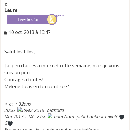
Laure
M
10 oct. 2018 à 13:47
e
s
s
Salut les filles,
a
g
e
J’ai peu d’acces a internet cette semaine, mais je vous
n
suis un peu..
o
Courage a toutes!
n
Mylene tu as eu ton controle?
l
u
♀ et ♂ 32ans
2006-
2015- mariage
Mai 2017 - IMG 27sa
Notre petit bonheur envolé
G
Porteurs sains de la même mutation génétique