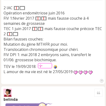
n
2 IAC
o
n
Opération endométriose juin 2016
l
FIV 1:février 2017
mais fausse couche à 4
u
semaines de grossesse
TEC 1 juin 2017
mais fausse couche précoce TEC
2
Bilan fausses couches:
Mutation du gène MTHFR pour moi.
Translocation chromosomique pour chéri.
FIV DPI 1: mai 2018 2 embryons sains, transfert le
01/06: grossesse biochimique.
TEV le 19/09/2018:
L amour de ma vie est né le 27/05/2019
H
a
Cite
u
t
belinda