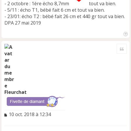
- 2 octobre : 1ère écho 8,7mm
tout va bien.
- 5/11 : écho T1, bébé fait 6 cm et tout va bien.
- 23/01: écho T2 : bébé fait 26 cm et 440 gr tout va bien.
DPA 27 mai 2019
H
a
Cite
u
t
Fleurchat
M
10 oct. 2018 à 12:34
e
s
s