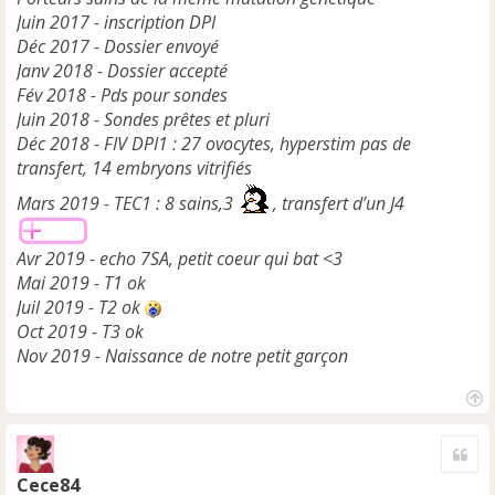
Juin 2017 - inscription DPI
Déc 2017 - Dossier envoyé
Janv 2018 - Dossier accepté
Fév 2018 - Pds pour sondes
Juin 2018 - Sondes prêtes et pluri
Déc 2018 - FIV DPI1 : 27 ovocytes, hyperstim pas de
transfert, 14 embryons vitrifiés
Mars 2019 - TEC1 : 8 sains,3
, transfert d’un J4
Avr 2019 - echo 7SA, petit coeur qui bat <3
Mai 2019 - T1 ok
Juil 2019 - T2 ok
Oct 2019 - T3 ok
Nov 2019 - Naissance de notre petit garçon
H
a
Cite
u
t
Cece84