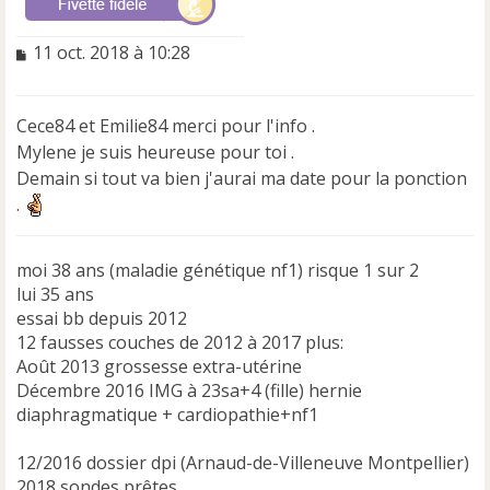
M
11 oct. 2018 à 10:28
e
s
s
Cece84 et Emilie84 merci pour l'info .
a
Mylene je suis heureuse pour toi .
g
e
Demain si tout va bien j'aurai ma date pour la ponction
n
.
o
n
l
moi 38 ans (maladie génétique nf1) risque 1 sur 2
u
lui 35 ans
essai bb depuis 2012
12 fausses couches de 2012 à 2017 plus:
Août 2013 grossesse extra-utérine
Décembre 2016 IMG à 23sa+4 (fille) hernie
diaphragmatique + cardiopathie+nf1
12/2016 dossier dpi (Arnaud-de-Villeneuve Montpellier)
2018 sondes prêtes