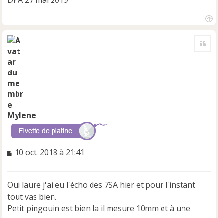
H
a
Cite
u
t
Mylene
M
10 oct. 2018 à 21:41
e
s
s
Oui laure j'ai eu l'écho des 7SA hier et pour l'instant
a
tout vas bien.
g
e
Petit pingouin est bien la il mesure 10mm et à une
n