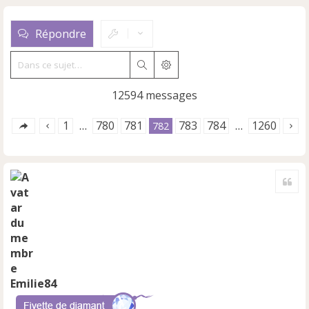
Répondre
Rechercher
Recherche avancée
12594 messages
1
780
781
783
784
1260
…
782
…
Cite
Emilie84