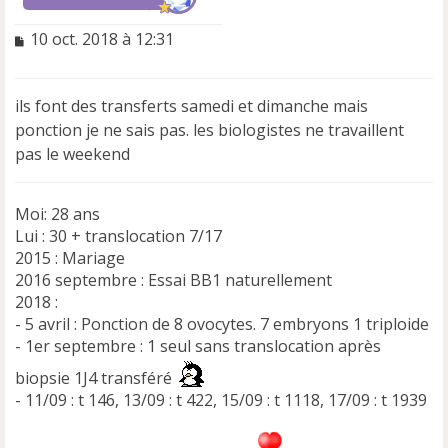
M
10 oct. 2018 à 12:31
e
s
s
ils font des transferts samedi et dimanche mais
a
ponction je ne sais pas. les biologistes ne travaillent
g
e
pas le weekend
n
o
n
Moi: 28 ans
l
Lui : 30 + translocation 7/17
u
2015 : Mariage
2016 septembre : Essai BB1 naturellement
2018 :
- 5 avril : Ponction de 8 ovocytes. 7 embryons 1 triploide
- 1er septembre : 1 seul sans translocation après
biopsie 1J4 transféré
- 11/09 : t 146, 13/09 : t 422, 15/09 : t 1118, 17/09 : t 1939