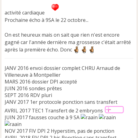
o
n
activité cardiaque
l
Prochaine écho à 9SA le 22 octobre...
u
On est heureux mais on sait que rien n'est encore
gagné car l'année dernière ma grossesse c'était arrêté
après la première écho. Donc
JANV 2016 envoi dossier complet CHRU Arnaud de
Villeneuve à Montpellier
MARS 2016 dossier DPI accepté
JUIN 2016 sondes prêtes
SEPT 2016 RDV pluri
JANV 2017 1er protocole ponction sans transfert
AVRIL 2017 TEC1 Transfert de 2 embryons
JUIN 2017 fausses couche à 9 SA
NOV 2017 FIV DPI 2 Hyperstim, pas de ponction
AVRIL 2018 FIV DPI 2 bis Ponction sans transfert