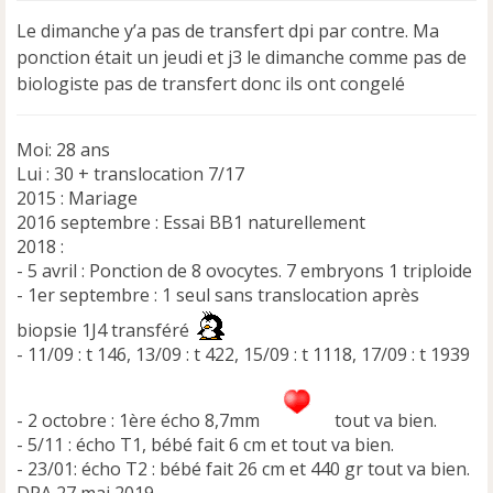
s
Le dimanche y’a pas de transfert dpi par contre. Ma
a
ponction était un jeudi et j3 le dimanche comme pas de
g
e
biologiste pas de transfert donc ils ont congelé
n
o
n
Moi: 28 ans
l
Lui : 30 + translocation 7/17
u
2015 : Mariage
2016 septembre : Essai BB1 naturellement
2018 :
- 5 avril : Ponction de 8 ovocytes. 7 embryons 1 triploide
- 1er septembre : 1 seul sans translocation après
biopsie 1J4 transféré
- 11/09 : t 146, 13/09 : t 422, 15/09 : t 1118, 17/09 : t 1939
- 2 octobre : 1ère écho 8,7mm
tout va bien.
- 5/11 : écho T1, bébé fait 6 cm et tout va bien.
- 23/01: écho T2 : bébé fait 26 cm et 440 gr tout va bien.
DPA 27 mai 2019