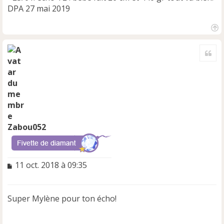
DPA 27 mai 2019
H
a
Cite
u
t
Zabou052
M
11 oct. 2018 à 09:35
e
s
s
Super Mylène pour ton écho!
a
g
e