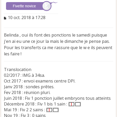
M
10 oct. 2018 à 17:28
e
s
s
Belinda , oui ils font des ponctions le samedi puisque
a
j'en ai eu une ce jour la mais le dimanche je pense pas.
g
e
Pour les transferts ca me rassure que le w e ils peuvent
n
les faire !
o
n
l
Translocation
u
02/2017 : IMG à 34sa.
Oct 2017 : envoi examens centre DPI.
Janv 2018 : sondes prêtes.
Fev 2018 : réunion pluri.
Juin 2018 : Fiv 1 ponction juillet embryons tous atteints
Décembre 2018 : Fiv 1 bis 1 sain :
Mai 19 : Fiv 2 2 sains :
Nov 19 : Fiv 3 : 0 sains