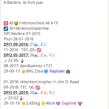
A Béclère, ils font pas
a
g
e
n
o
43
+rétinoschisis lié à l'X
n
36+tératozoospermie
l
DPI Béclère 07-2015
u
Pluri 28-01-2016
DPI1 09-2016:
21
, 2
11-2016 : TEC 2J5,
DPI2 05-2017:
26
, 2
, 1
22-05:
08-2017: dpni&amnio +T21
29-09-17:
IMG 23sa
Raphaël
01-2018: rétention tropho => chir D. Raad
09-2018: TEC 1j6,
DPI3 01-2019:
20
, 2
, 3
23-02:
29-10-19:
3,435kg
49cm
Daphné