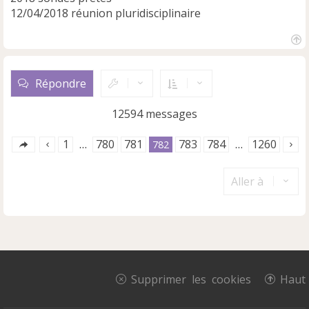
12/04/2018 réunion pluridisciplinaire
H
a
u
Répondre
t
12594 messages
1
780
781
783
784
1260
…
782
…
Aller à
Supprimer les cookies
Haut