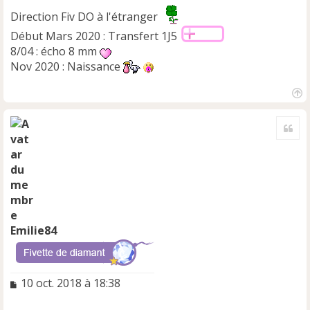
Direction Fiv DO à l'étranger
Début Mars 2020 : Transfert 1J5
8/04 : écho 8 mm
Nov 2020 : Naissance
H
a
Cite
u
t
Emilie84
M
10 oct. 2018 à 18:38
e
s