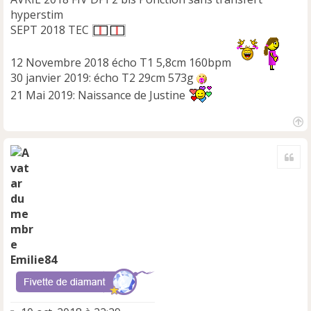
hyperstim
SEPT 2018 TEC
12 Novembre 2018 écho T1 5,8cm 160bpm
30 janvier 2019: écho T2 29cm 573g
21 Mai 2019: Naissance de Justine
H
a
Cite
u
t
Emilie84