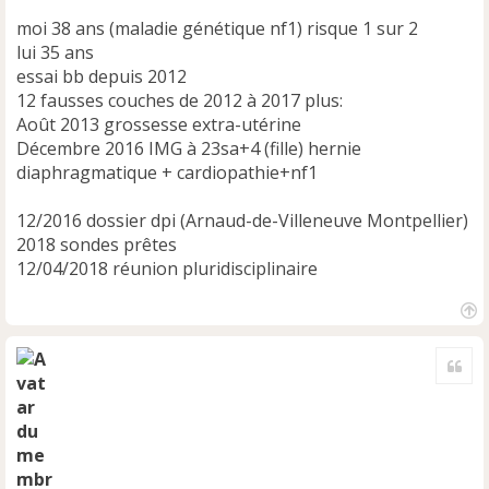
n
moi 38 ans (maladie génétique nf1) risque 1 sur 2
o
n
lui 35 ans
l
essai bb depuis 2012
u
12 fausses couches de 2012 à 2017 plus:
Août 2013 grossesse extra-utérine
Décembre 2016 IMG à 23sa+4 (fille) hernie
diaphragmatique + cardiopathie+nf1
12/2016 dossier dpi (Arnaud-de-Villeneuve Montpellier)
2018 sondes prêtes
12/04/2018 réunion pluridisciplinaire
H
a
Cite
u
t