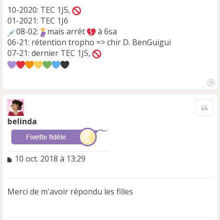
10-2020: TEC 1J5,
01-2021: TEC 1J6
08-02:
mais arrêt
à 6sa
06-21: rétention tropho => chir D. BenGuigui
07-21: dernier TEC 1J5,
H
a
Cite
u
t
belinda
M
10 oct. 2018 à 13:29
e
s
s
Merci de m'avoir répondu les filles
a
g
e