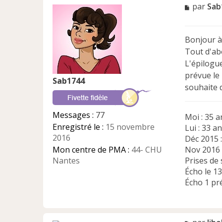
M
par
Sab
e
s
s
Bonjour à
a
Tout d'abo
g
e
L'épilogu
n
prévue le 
Sab1744
o
souhaite d
n
l
u
Messages :
77
Moi : 35 a
Enregistré le :
15 novembre
Lui : 33 a
2016
Déc 2015 :
Mon centre de PMA :
44- CHU
Nov 2016 :
Nantes
Prises de 
Écho le 13
Écho 1 pr