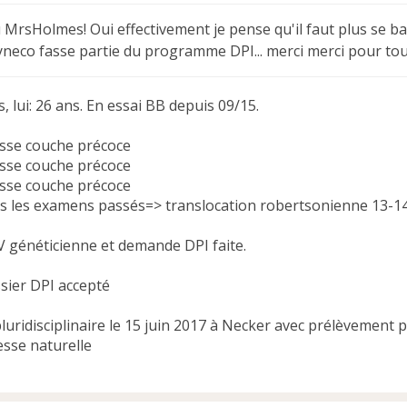
rsHolmes! Oui effectivement je pense qu'il faut plus se base
neco fasse partie du programme DPI... merci merci pour to
, lui: 26 ans. En essai BB depuis 09/15.
usse couche précoce
usse couche précoce
usse couche précoce
us les examens passés=> translocation robertsonienne 13-1
V généticienne et demande DPI faite.
ssier DPI accepté
luridisciplinaire le 15 juin 2017 à Necker avec prélèvemen
esse naturelle