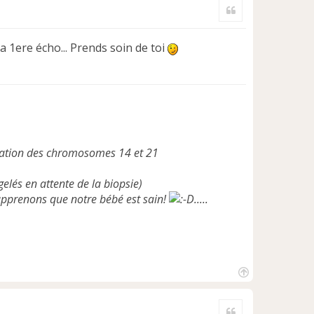
Citer
u
t
 la 1ere écho... Prends soin de toi
ocation des chromosomes 14 et 21
elés en attente de la biopsie)
 apprenons que notre bébé est sain!
.....
H
a
Citer
u