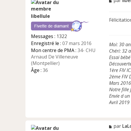
M
par
libe
e
s
libellule
s
Félicitati
a
g
e
Messages :
1322
n
Enregistré le :
07 mars 2016
Moi: 30 an
o
n
Mon centre de PMA :
34- CHU
Chéri: 32 
l
Arnaud De Villeneuve
Essai bébé
u
(Montpellier)
Découverte
Âge :
36
1ère FIV IC
2ème FIV D
Mars 2016:
Notre fill
Envie d un
Avril 2019
M
par
LaL