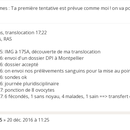
s : Ta première tentative est prévue comme moi ! on va po
s, translocation 17;22
s, RAS
5: IMG à 17SA, découverte de ma translocation
6: envoi d'un dossier DPI à Montpellier
6: dossier accepté
6: on envoi nos prélèvements sanguins pour la mise au poi
6: sondes ok
: journée pluridisciplinaire
7: ponction de 8 ovocytes
7: 6 fécondés, 1 sans noyau, 4 malades, 1 sain ==> transfer
5
»
20 déc. 2016 à 11:25