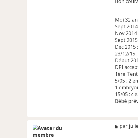
Bon coura
o
n
t
Moi 32 an
a
Sept 2014
c
Nov 2014 :
t
Sept 2015
e
Déc 2015 
r
23/12/15 
M
Début 201
r
DPI accept
s
1ère Tent
H
5/05 : 2 
o
1 embryo
l
15/05 : c'
m
Bébé prév
e
s
M
par
jul
e
s