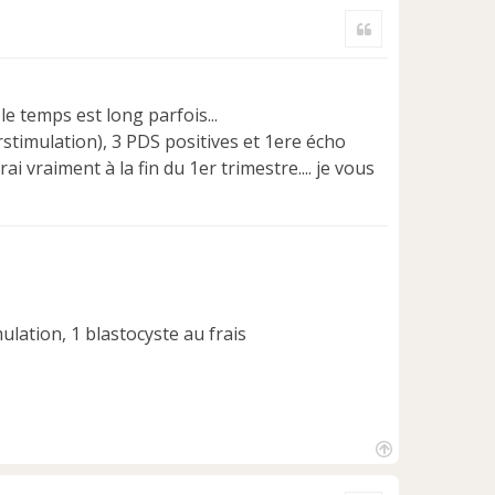
a
Citer
u
t
le temps est long parfois...
stimulation), 3 PDS positives et 1ere écho
ai vraiment à la fin du 1er trimestre.... je vous
lation, 1 blastocyste au frais
H
a