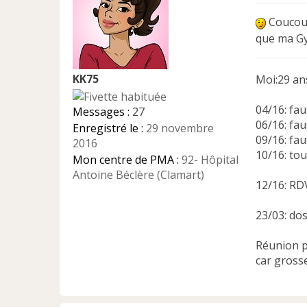
s
s
Coucou M
a
que ma Gy
g
e
n
KK75
Moi:29 ans
o
n
l
04/16: fa
Messages :
27
u
06/16: fa
Enregistré le :
29 novembre
09/16: fa
2016
10/16: to
Mon centre de PMA :
92- Hôpital
Antoine Béclère (Clamart)
12/16: RD
23/03: do
Réunion p
car gross