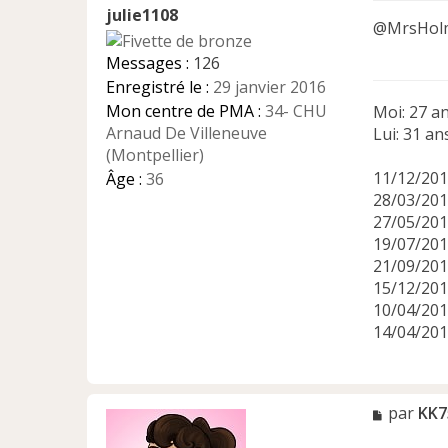
julie1108
s
@MrsHolme
a
g
Messages :
126
e
Enregistré le :
29 janvier 2016
n
Mon centre de PMA :
34- CHU
Moi: 27 an
o
n
Arnaud De Villeneuve
Lui: 31 an
l
(Montpellier)
u
11/12/201
Âge :
36
28/03/201
27/05/201
19/07/201
21/09/201
15/12/2016
10/04/201
14/04/201
M
par
KK7
e