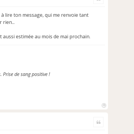
t
i à lire ton message, qui me renvoie tant
rien...
st aussi estimée au mois de mai prochain.
. Prise de sang positive !
H
a
Citer
u
t