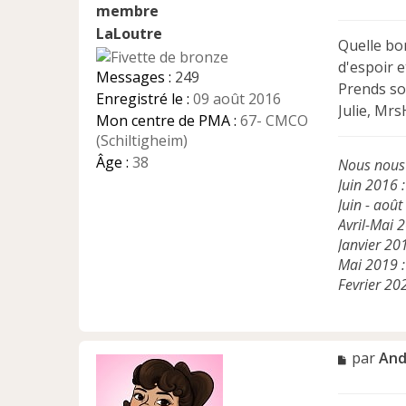
e
s
LaLoutre
s
Quelle bon
a
d'espoir e
g
Messages :
249
e
Prends soi
Enregistré le :
09 août 2016
n
Julie, Mrs
Mon centre de PMA :
67- CMCO
o
n
(Schiltigheim)
l
Âge :
38
Nous nous
u
Juin 2016 
Juin - août
Avril-Mai 2
Janvier 20
Mai 2019 : 
Fevrier 20
M
par
An
e
s