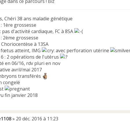
ge dans ce parcours ! Biz
s, Chéri 38 ans maladie génétique
 : 1ère grossesse
 pas d'activité cardiaque, FC à 8SA
 : 2ème grossesse
: Choriocentèse à 13SA
: fœtus atteint, IMG
avec perforation utérine
6 : 2 opérations de l'utérus
é en 06/16, rdv pluri en nov
ative avril/mai 2017
embryons transférés
n congelé
est
u fin janvier 2018
ie1108
»
20 déc. 2016 à 11:23