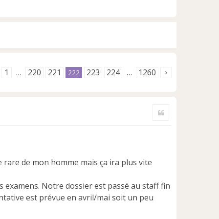
1
220
221
223
224
1260
…
222
…
Citer
die rare de mon homme mais ça ira plus vite
es examens. Notre dossier est passé au staff fin
ntative est prévue en avril/mai soit un peu