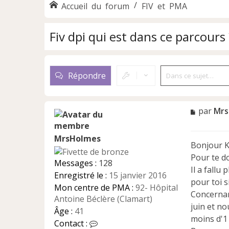
Accueil du forum
FIV et PMA
Fiv dpi qui est dans ce parcours 
Répondre
M
par
Mrs
e
s
MrsHolmes
s
Bonjour K
a
Pour te d
g
Messages :
128
e
Il a fallu
Enregistré le :
15 janvier 2016
n
pour toi s
Mon centre de PMA :
92- Hôpital
o
Concernant
n
Antoine Béclère (Clamart)
juin et no
l
Âge :
41
u
moins d'1 
C
Contact :