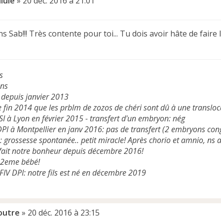
llule
»
20 déc. 2016 à 21:01
ons Sab!!! Très contente pour toi... Tu dois avoir hâte de faire
s
ans
 depuis janvier 2013
 fin 2014 que les prblm de zozos de chéri sont dû à une transl
SI à Lyon en février 2015 - transfert d'un embryon: nég
PI à Montpellier en janv 2016: pas de transfert (2 embryons cong
 grossesse spontanée.. petit miracle! Après chorio et amnio, ns
e fait notre bonheur depuis décembre 2016!
 2eme bébé!
 FIV DPI: notre fils est né en décembre 2019
outre
»
20 déc. 2016 à 23:15