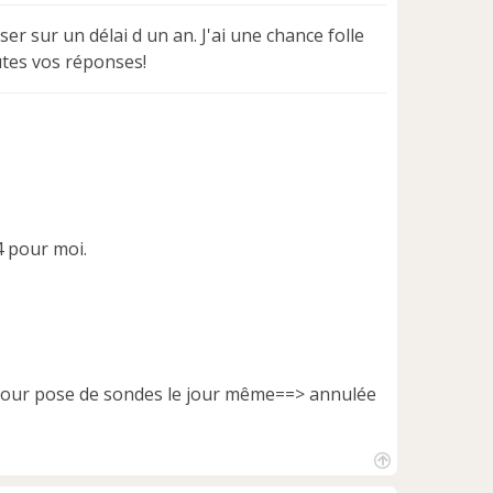
r sur un délai d un an. J'ai une chance folle
utes vos réponses!
4 pour moi.
t pour pose de sondes le jour même==> annulée
H