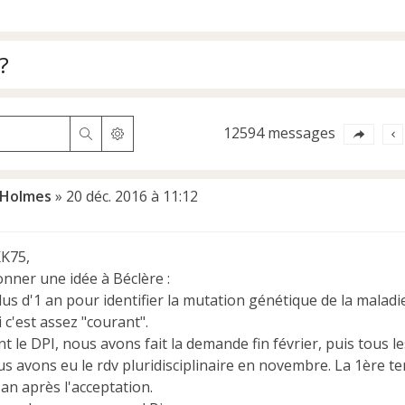
?
12594 messages
Rechercher
Recherche avancée
Holmes
»
20 déc. 2016 à 11:12
K75,
onner une idée à Béclère :
 plus d'1 an pour identifier la mutation génétique de la mala
i c'est assez "courant".
 le DPI, nous avons fait la demande fin février, puis tous l
us avons eu le rdv pluridisciplinaire en novembre. La 1ère te
an après l'acceptation.