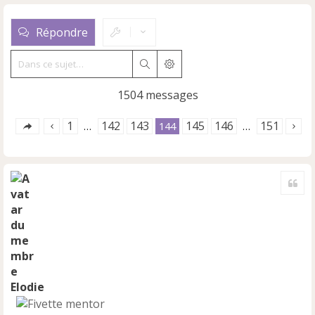
Répondre
Rechercher
Recherche avancée
1504 messages
1
142
143
145
146
151
…
144
…
Cite
Elodie