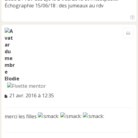
Échographie 15/06/18 : des jumeaux au rdv
H
a
Cite
u
t
Elodie
M
21 avr. 2016 à 12:35
e
s
s
merci les filles
a
g
e
n