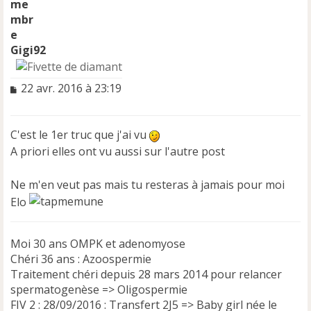
Gigi92
M
22 avr. 2016 à 23:19
e
s
s
C'est le 1er truc que j'ai vu
a
A priori elles ont vu aussi sur l'autre post
g
e
n
Ne m'en veut pas mais tu resteras à jamais pour moi
o
Elo
n
l
u
Moi 30 ans OMPK et adenomyose
Chéri 36 ans : Azoospermie
Traitement chéri depuis 28 mars 2014 pour relancer
spermatogenèse => Oligospermie
FIV 2 : 28/09/2016 : Transfert 2J5 => Baby girl née le