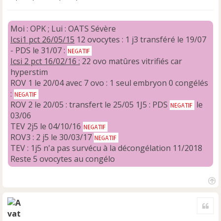
e
n
o
Moi : OPK ; Lui : OATS Sévère
n
Icsi1 pct 26/05/15
12 ovocytes : 1 j3 transféré le 19/07
l
- PDS le 31/07 :
u
Icsi 2 pct 16/02/16 :
22 ovo matûres vitrifiés car
hyperstim
ROV 1 le 20/04 avec 7 ovo : 1 seul embryon 0 congélés
:
ROV 2 le 20/05 : transfert le 25/05 1J5 : PDS
le
03/06
TEV 2j5 le 04/10/16
ROV3 : 2 j5 le 30/03/17
TEV : 1j5 n'a pas survécu à la décongélation 11/2018
Reste 5 ovocytes au congélo
H
a
Cite
u
t