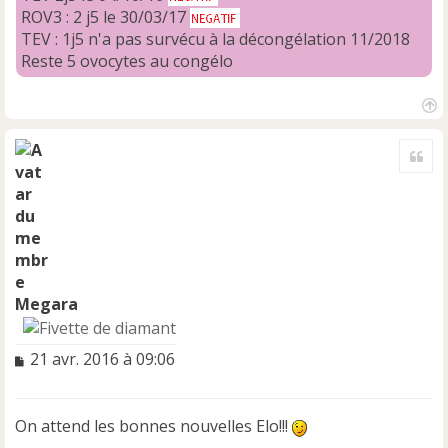
ROV3 : 2 j5 le 30/03/17
TEV : 1j5 n'a pas survécu à la décongélation 11/2018
Reste 5 ovocytes au congélo
H
a
Cite
u
t
Megara
M
21 avr. 2016 à 09:06
e
s
s
On attend les bonnes nouvelles Elo!!!
a