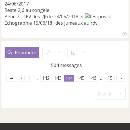
24/06/2017
Reste 2J6 au congèle
Bébé 2 : TEV des 2J6 le 24/05/2018 et
Échographie 15/06/18 : des jumeaux au rdv
H
a
u
Répondre
t
1504 messages
1
142
143
145
146
151
…
144
…
Aller à