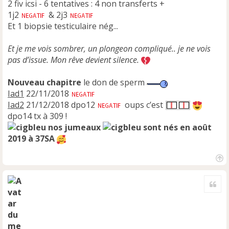
2 fiv icsi - 6 tentatives : 4 non transferts +
1j2
& 2j3
Et 1 biopsie testiculaire nég...
Et je me vois sombrer, un plongeon compliqué.. je ne vois
pas d’issue. Mon rêve devient silence.
Nouveau chapitre
le don de sperm
Iad1
22/11/2018
Iad2
21/12/2018 dpo12
oups c’est
dpo14 tx à 309 !
nos jumeaux
sont nés en août
2019 à 37SA
H
a
Cite
u
t