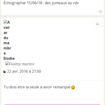
Échographie 15/06/18 : des jumeaux au rdv
H
a
Cite
u
t
Elodie
M
22 avr. 2016 à 21:50
e
s
s
Tu dois etre la seule à avoir remarqué
a
g
e
n