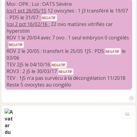
o
Moi : OPK ; Lui : OATS Sévère
n
Icsi1 pct 26/05/15
12 ovocytes : 1 j3 transféré le 19/07
l
- PDS le 31/07 :
u
Icsi 2 pct 16/02/16 :
22 ovo matûres vitrifiés car
hyperstim
ROV 1 le 20/04 avec 7 ovo : 1 seul embryon 0 congélés
:
ROV 2 le 20/05 : transfert le 25/05 1J5 : PDS
le
03/06
TEV 2j5 le 04/10/16
ROV3 : 2 j5 le 30/03/17
TEV : 1j5 n'a pas survécu à la décongélation 11/2018
Reste 5 ovocytes au congélo
H
a
Cite
u
t