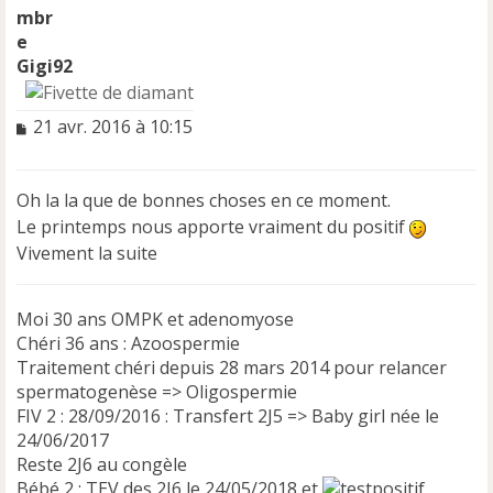
Gigi92
M
21 avr. 2016 à 10:15
e
s
s
Oh la la que de bonnes choses en ce moment.
a
Le printemps nous apporte vraiment du positif
g
e
Vivement la suite
n
o
n
Moi 30 ans OMPK et adenomyose
l
Chéri 36 ans : Azoospermie
u
Traitement chéri depuis 28 mars 2014 pour relancer
spermatogenèse => Oligospermie
FIV 2 : 28/09/2016 : Transfert 2J5 => Baby girl née le
24/06/2017
Reste 2J6 au congèle
Bébé 2 : TEV des 2J6 le 24/05/2018 et