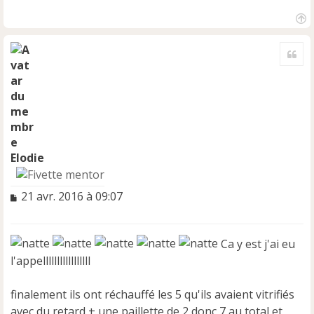
H
a
Cite
u
t
Elodie
M
21 avr. 2016 à 09:07
e
s
s
Ca y est j'ai eu
a
l'appelllllllllllllllll
g
e
n
finalement ils ont réchauffé les 5 qu'ils avaient vitrifiés
o
avec du retard + une paillette de 2 donc 7 au total et