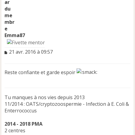
Emma87
M
21 avr. 2016 à 09:57
e
s
s
Reste confiante et garde espoir
a
g
e
n
Tu manques à nos vies depuis 2013
o
n
11/2014 : OATS/cryptozoospermie - Infection à E. Coli &
l
Enterrococcus
u
2014 - 2018 PMA
2 centres