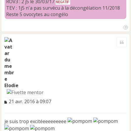
ROV3 : 2 j5 le 30/03/17
TEV : 1j5 n'a pas survécu à la décongélation 11/2018
Reste 5 ovocytes au congélo
H
a
Cite
u
t
Elodie
M
21 avr. 2016 à 09:07
e
s
s
je suis trop excitéeeeeeeeee
a
g