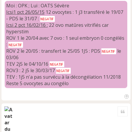
o
Moi : OPK ; Lui : OATS Sévère
n
Icsi1 pct 26/05/15
12 ovocytes : 1 j3 transféré le 19/07
l
- PDS le 31/07 :
u
Icsi 2 pct 16/02/16 :
22 ovo matûres vitrifiés car
hyperstim
ROV 1 le 20/04 avec 7 ovo : 1 seul embryon 0 congélés
:
ROV 2 le 20/05 : transfert le 25/05 1J5 : PDS
le
03/06
TEV 2j5 le 04/10/16
ROV3 : 2 j5 le 30/03/17
TEV : 1j5 n'a pas survécu à la décongélation 11/2018
Reste 5 ovocytes au congélo
H
a
Cite
u
t