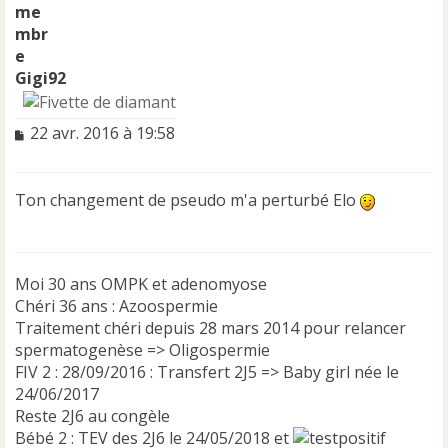
Gigi92
M
22 avr. 2016 à 19:58
e
s
s
Ton changement de pseudo m'a perturbé Elo
a
g
e
n
Moi 30 ans OMPK et adenomyose
o
n
Chéri 36 ans : Azoospermie
l
Traitement chéri depuis 28 mars 2014 pour relancer
u
spermatogenèse => Oligospermie
FIV 2 : 28/09/2016 : Transfert 2J5 => Baby girl née le
24/06/2017
Reste 2J6 au congèle
Bébé 2 : TEV des 2J6 le 24/05/2018 et