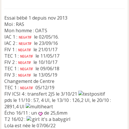
g
e
n
Essai bébé 1 depuis nov 2013
o
n
Moi : RAS
l
Mon homme : OATS
u
IAC 1 :
le 02/05/16.
IAC 2 :
le 23/09/16
FIV 1 :
le 21/01/17
TEC 1 :
le 11/05/17
FIV 2 :
le 10/10/17
TEC 1 :
le 09/06/18
FIV 3 :
le 13/05/19
Changement de Centre
TEC 1 :
05/12/19
FIV ICSI 4 : transfert 2J5 le 3/10/21
pds le 11/10 : 57, 4 UI, le 13/10 : 126,2 UI, le 20/10 :
2891,4 UI
Écho 16/11 : un
de 25,6mm
T2 16/02 :
it's a babygirl
Lola est née le 07/06/22