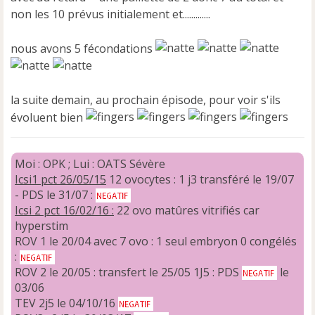
n
non les 10 prévus initialement et.............
l
u
nous avons 5 fécondations
la suite demain, au prochain épisode, pour voir s'ils
évoluent bien
Moi : OPK ; Lui : OATS Sévère
Icsi1 pct 26/05/15
12 ovocytes : 1 j3 transféré le 19/07
- PDS le 31/07 :
Icsi 2 pct 16/02/16 :
22 ovo matûres vitrifiés car
hyperstim
ROV 1 le 20/04 avec 7 ovo : 1 seul embryon 0 congélés
:
ROV 2 le 20/05 : transfert le 25/05 1J5 : PDS
le
03/06
TEV 2j5 le 04/10/16