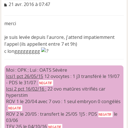
M
21 avr. 2016 à 07:47
e
s
s
merci
a
g
e
je suis levée depuis l'aurore, j'attend impatiemment
n
l'appel (ils appellent entre 7 et 9h)
o
c longgggggggg
n
l
u
Moi : OPK ; Lui : OATS Sévère
Icsi1 pct 26/05/15
12 ovocytes : 1 j3 transféré le 19/07
- PDS le 31/07 :
Icsi 2 pct 16/02/16 :
22 ovo matûres vitrifiés car
hyperstim
ROV 1 le 20/04 avec 7 ovo : 1 seul embryon 0 congélés
:
ROV 2 le 20/05 : transfert le 25/05 1J5 : PDS
le
03/06
TEV 2j5 le 04/10/16