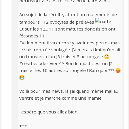
perfusion, aïe aïe aïe. Elle a du le faire 2 fois.
Au sujet de la récolte, attention roulements de
tambours... 12 ovocytes de prélevés
Et sur les 12... 11 sont mâtures donc ils en ont
fécondés 11 !
Évidemment il va encore y avoir des pertes mais
je suis rentrée soulagée. J'aimerais tlmt qu'on ait
un transfert d'un J5 frais et 5 au congèle
#cestbeauderever ^^ Bon le must c'est un J5
frais et les 10 autres au congèle ! Bah quoi ???
Voilà pour mes news, là j'ai quand même mal au
ventre et je marche comme une mamie.
J'espère que vous allez bien.
+++