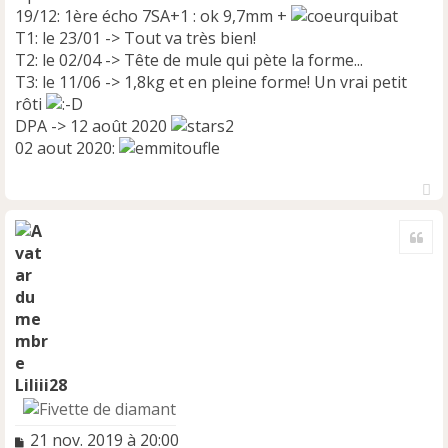
19/12: 1ère écho 7SA+1 : ok 9,7mm +
T1: le 23/01 -> Tout va très bien!
T2: le 02/04 -> Tête de mule qui pète la forme...
T3: le 11/06 -> 1,8kg et en pleine forme! Un vrai petit
rôti
DPA -> 12 août 2020
02 aout 2020:
H
a
Cite
u
t
Liliii28
M
21 nov. 2019 à 20:00