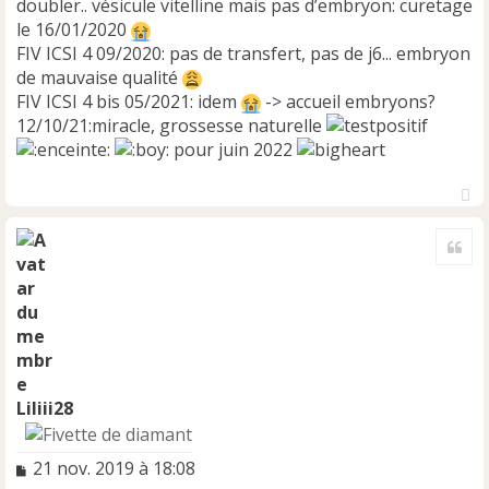
doubler.. vésicule vitelline mais pas d’embryon: curetage
le 16/01/2020
FIV ICSI 4 09/2020: pas de transfert, pas de j6... embryon
de mauvaise qualité
FIV ICSI 4 bis 05/2021: idem
-> accueil embryons?
12/10/21:miracle, grossesse naturelle
pour juin 2022
H
a
Cite
u
t
Liliii28
M
21 nov. 2019 à 18:08
e