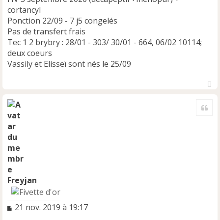
cortancyl
Ponction 22/09 - 7 j5 congelés
Pas de transfert frais
Tec 1 2 brybry : 28/01 - 303/ 30/01 - 664, 06/02 10114;
deux coeurs
Vassily et Elisseï sont nés le 25/09
H
a
Cite
u
t
Freyjan
M
21 nov. 2019 à 19:17
e