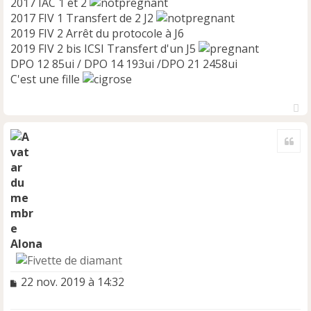
2017 IAC 1 et 2
2017 FIV 1 Transfert de 2 J2
2019 FIV 2 Arrêt du protocole à J6
2019 FIV 2 bis ICSI Transfert d'un J5
DPO 12 85ui / DPO 14 193ui /DPO 21 2458ui
C'est une fille
H
a
Cite
u
t
Alona
M
22 nov. 2019 à 14:32
e
s