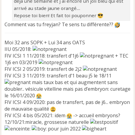
déjà une semaine et j ai encore un joli bleu qui est
arrivé au stade jaune orangé....
Repose toi bien! Et fait toi pouponner
Comment vas tu freyjan? Te sens tu différente??
Moi 32 ans SOPK + Lui 34 ans OATS
IIU 05/2018:
FIV ICSI 1 11/2018: transfert d’1j6
+ TEC
1j6 en 03/2019
FIV ICSI 2 05/2019: transfert de 2j2
FIV ICSI 3 11/2019: transfert d’1 beau j5 le 18/11
mais taux bas et qui augmentent sans
doubler.. vésicule vitelline mais pas d’embryon: curetage
le 16/01/2020
FIV ICSI 4 09/2020: pas de transfert, pas de j6... embryon
de mauvaise qualité
FIV ICSI 4 bis 05/2021: idem
-> accueil embryons?
12/10/21:miracle, grossesse naturelle
pour juin 2022