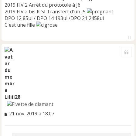
2019 FIV 2 Arrêt du protocole à J6
2019 FIV 2 bis ICSI Transfert d'un J5
DPO 12 85ui / DPO 14 193ui /DPO 21 2458ui
C'est une fille
H
a
Cite
u
t
Liliii28
M
21 nov. 2019 à 18:07
e
s
s