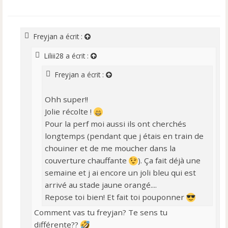
e
s
s
a
Freyjan
a écrit :
g
e
Liliii28
a écrit :
n
o
Freyjan
a écrit :
n
l
Ohh super!!
u
Jolie récolte !
Pour la perf moi aussi ils ont cherchés
longtemps (pendant que j étais en train de
chouiner et de me moucher dans la
couverture chauffante
). Ça fait déjà une
semaine et j ai encore un joli bleu qui est
arrivé au stade jaune orangé....
Repose toi bien! Et fait toi pouponner
Comment vas tu freyjan? Te sens tu
différente??