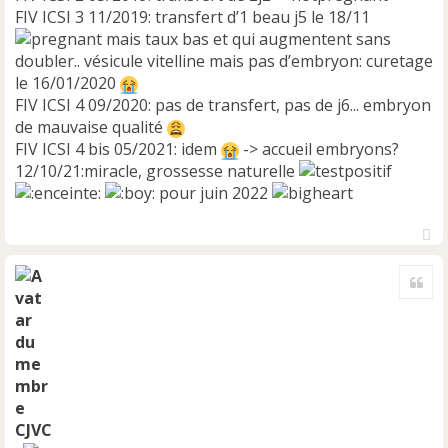
FIV ICSI 3 11/2019: transfert d’1 beau j5 le 18/11
mais taux bas et qui augmentent sans
doubler.. vésicule vitelline mais pas d’embryon: curetage
le 16/01/2020
FIV ICSI 4 09/2020: pas de transfert, pas de j6... embryon
de mauvaise qualité
FIV ICSI 4 bis 05/2021: idem
-> accueil embryons?
12/10/21:miracle, grossesse naturelle
pour juin 2022
H
a
Cite
u
t
CJVC