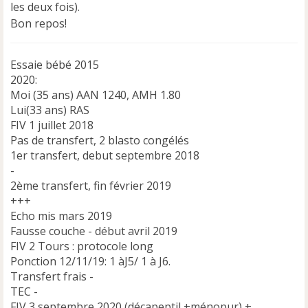
les deux fois).
l
u
Bon repos!
Essaie bébé 2015
2020:
Moi (35 ans) AAN 1240, AMH 1.80
Lui(33 ans) RAS
FIV 1 juillet 2018
Pas de transfert, 2 blasto congélés
1er transfert, debut septembre 2018
-
2ème transfert, fin février 2019
+++
Echo mis mars 2019
Fausse couche - début avril 2019
FIV 2 Tours : protocole long
Ponction 12/11/19: 1 àJ5/ 1 à J6.
Transfert frais -
TEC -
FIV 3 septembre 2020 (décapeptil +ménopur) +