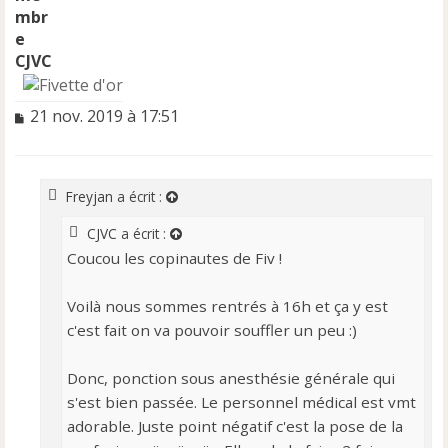
CJVC
M
21 nov. 2019 à 17:51
e
s
s
a
Freyjan
a écrit :
g
e
CJVC
a écrit :
n
Coucou les copinautes de Fiv !
o
n
l
Voilà nous sommes rentrés à 16h et ça y est
u
c'est fait on va pouvoir souffler un peu :)
Donc, ponction sous anesthésie générale qui
s'est bien passée. Le personnel médical est vmt
adorable. Juste point négatif c'est la pose de la