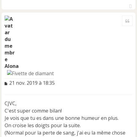
H
a
Cite
u
t
Alona
M
21 nov. 2019 à 18:35
e
s
s
CJVC,
a
C'est super comme bilan!
g
e
Je vois que tu es dans une bonne humeur en plus.
n
On croise les doigts pour la suite.
o
(Normal pour la perte de sang, j'ai eu la même chose
n