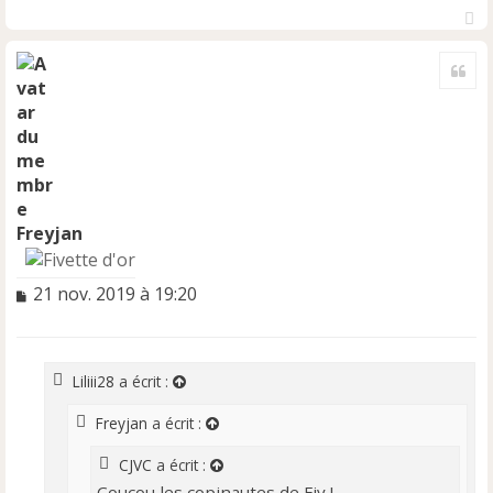
H
a
Cite
u
t
Freyjan
M
21 nov. 2019 à 19:20
e
s
s
a
Liliii28
a écrit :
g
e
Freyjan
a écrit :
n
o
CJVC
a écrit :
n
Coucou les copinautes de Fiv !