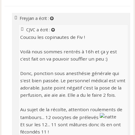
s
s
a
Freyjan
a écrit :
g
e
CJVC
a écrit :
n
Coucou les copinautes de Fiv !
o
n
l
Voilà nous sommes rentrés à 16h et ça y est
u
c'est fait on va pouvoir souffler un peu :)
Donc, ponction sous anesthésie générale qui
s'est bien passée. Le personnel médical est vmt
adorable. Juste point négatif c'est la pose de la
perfusion, aïe aïe aïe. Elle a du le faire 2 fois.
Au sujet de la récolte, attention roulements de
tambours... 12 ovocytes de prélevés
Et sur les 12... 11 sont mâtures donc ils en ont
fécondés 11 !