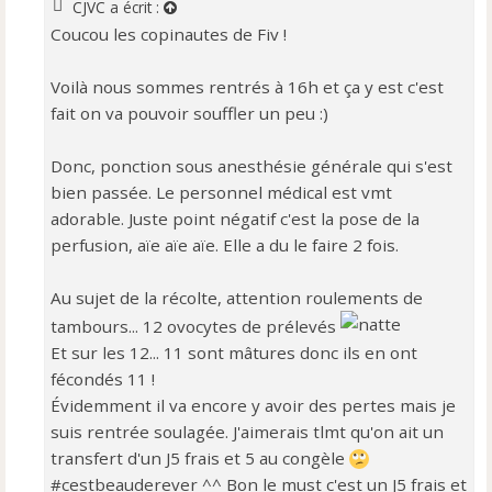
a
CJVC
a écrit :
g
Coucou les copinautes de Fiv !
e
n
o
Voilà nous sommes rentrés à 16h et ça y est c'est
n
fait on va pouvoir souffler un peu :)
l
u
Donc, ponction sous anesthésie générale qui s'est
bien passée. Le personnel médical est vmt
adorable. Juste point négatif c'est la pose de la
perfusion, aïe aïe aïe. Elle a du le faire 2 fois.
Au sujet de la récolte, attention roulements de
tambours... 12 ovocytes de prélevés
Et sur les 12... 11 sont mâtures donc ils en ont
fécondés 11 !
Évidemment il va encore y avoir des pertes mais je
suis rentrée soulagée. J'aimerais tlmt qu'on ait un
transfert d'un J5 frais et 5 au congèle
#cestbeauderever ^^ Bon le must c'est un J5 frais et