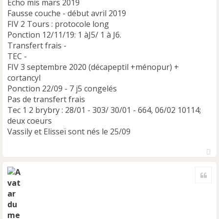
Echo mis mars 2019
Fausse couche - début avril 2019
FIV 2 Tours : protocole long
Ponction 12/11/19: 1 àJ5/ 1 à J6.
Transfert frais -
TEC -
FIV 3 septembre 2020 (décapeptil +ménopur) +
cortancyl
Ponction 22/09 - 7 j5 congelés
Pas de transfert frais
Tec 1 2 brybry : 28/01 - 303/ 30/01 - 664, 06/02 10114;
deux coeurs
Vassily et Elisseï sont nés le 25/09
H
a
Cite
u
t