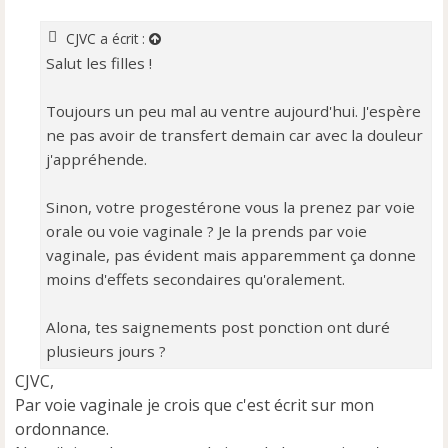
s
a
CJVC
a écrit :
g
Salut les filles !
e
n
o
Toujours un peu mal au ventre aujourd'hui. J'espère
n
ne pas avoir de transfert demain car avec la douleur
l
j'appréhende.
u
Sinon, votre progestérone vous la prenez par voie
orale ou voie vaginale ? Je la prends par voie
vaginale, pas évident mais apparemment ça donne
moins d'effets secondaires qu'oralement.
Alona, tes saignements post ponction ont duré
plusieurs jours ?
CJVC,
Par voie vaginale je crois que c'est écrit sur mon
ordonnance.