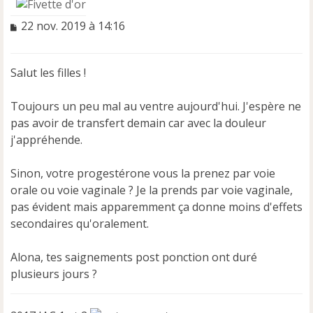
M
22 nov. 2019 à 14:16
e
s
s
Salut les filles !
a
g
e
Toujours un peu mal au ventre aujourd'hui. J'espère ne
n
pas avoir de transfert demain car avec la douleur
o
j'appréhende.
n
l
u
Sinon, votre progestérone vous la prenez par voie
orale ou voie vaginale ? Je la prends par voie vaginale,
pas évident mais apparemment ça donne moins d'effets
secondaires qu'oralement.
Alona, tes saignements post ponction ont duré
plusieurs jours ?