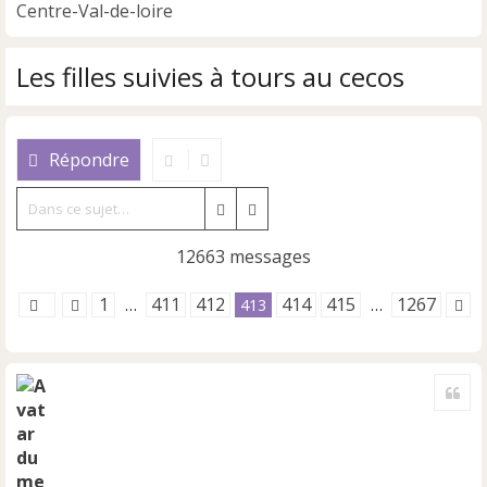
Centre-Val-de-loire
Les filles suivies à tours au cecos
Répondre
Rechercher
Recherche avancée
12663 messages
1
411
412
414
415
1267
…
413
…
Cite