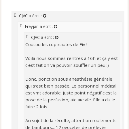
s
s
a
CJVC
a écrit :
g
e
Freyjan
a écrit :
n
o
CJVC
a écrit :
n
Coucou les copinautes de Fiv !
l
u
Voilà nous sommes rentrés à 16h et ça y est
c'est fait on va pouvoir souffler un peu :)
Donc, ponction sous anesthésie générale
qui s'est bien passée. Le personnel médical
est vmt adorable. Juste point négatif c'est la
pose de la perfusion, aïe aïe aïe. Elle a du le
faire 2 fois.
Au sujet de la récolte, attention roulements
de tambours... 12 ovocytes de prélevés