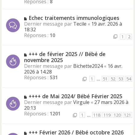
Réponses :
8
Echec traitements immunologiques
Dernier message par
Tecile
«
19 avr. 2026 à
18:32
Réponses :
10
1
2
+++ de février 2025 // Bébé de
novembre 2025
Dernier message par
Bichette2024
«
16 avr.
2026 à 14:28
Réponses :
531
1
…
51
52
53
54
++++ de Mai 2024/ Bébé Février 2025
Dernier message par
Virgule
«
27 mars 2026 à
20:13
Réponses :
1201
1
…
118
119
120
121
+++ Février 2026 / Bébé octobre 2026