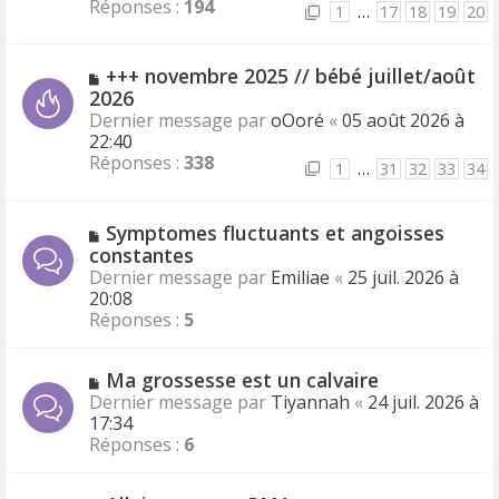
Réponses :
194
1
…
17
18
19
20
+++ novembre 2025 // bébé juillet/août
2026
Dernier message par
oOoré
«
05 août 2026 à
22:40
Réponses :
338
1
…
31
32
33
34
Symptomes fluctuants et angoisses
constantes
Dernier message par
Emiliae
«
25 juil. 2026 à
20:08
Réponses :
5
Ma grossesse est un calvaire
Dernier message par
Tiyannah
«
24 juil. 2026 à
17:34
Réponses :
6