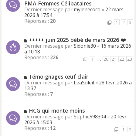
PMA Femmes Célibataires
Dernier message par
mylenecoco
«
22 mars
2026 à 17:54
Réponses :
20
1
2
3
+++++ juin 2025 bébé de mars 2026 ❤️
Dernier message par
Sidonie30
«
16 mars 2026
à 10:18
Réponses :
226
1
…
20
21
22
23
Témoignages œuf clair
Dernier message par
LeaSoleil
«
28 févr. 2026 à
13:37
Réponses :
7
HCG qui monte moins
Dernier message par
Sophie598304
«
20 févr.
2026 à 15:03
Réponses :
12
1
2