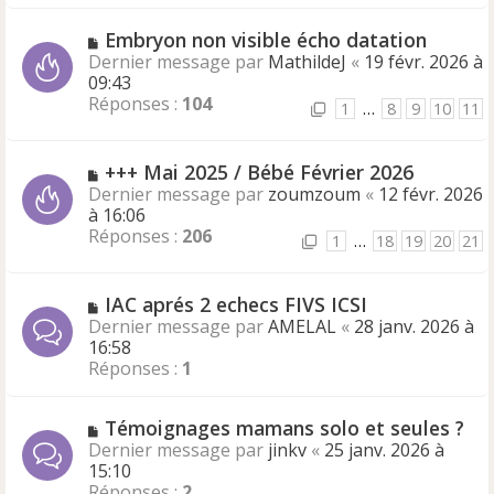
Embryon non visible écho datation
Dernier message par
MathildeJ
«
19 févr. 2026 à
09:43
Réponses :
104
1
…
8
9
10
11
+++ Mai 2025 / Bébé Février 2026
Dernier message par
zoumzoum
«
12 févr. 2026
à 16:06
Réponses :
206
1
…
18
19
20
21
IAC aprés 2 echecs FIVS ICSI
Dernier message par
AMELAL
«
28 janv. 2026 à
16:58
Réponses :
1
Témoignages mamans solo et seules ?
Dernier message par
jinkv
«
25 janv. 2026 à
15:10
Réponses :
2