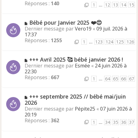
Réponses :
140
1
…
12
13
14
15
Bébé pour Janvier 2025 ❤️😍
Dernier message par
Vero19
«
09 juil. 2026 à
17:37
Réponses :
1255
1
…
123
124
125
126
+++ Avril 2025 🥰 bébé janvier 2026 !
Dernier message par
Esmée
«
24 juin 2026 à
22:30
Réponses :
667
1
…
64
65
66
67
+++ septembre 2025 // bébé mai/juin
2026
Dernier message par
Pépite25
«
07 juin 2026 à
20:19
Réponses :
362
1
…
34
35
36
37