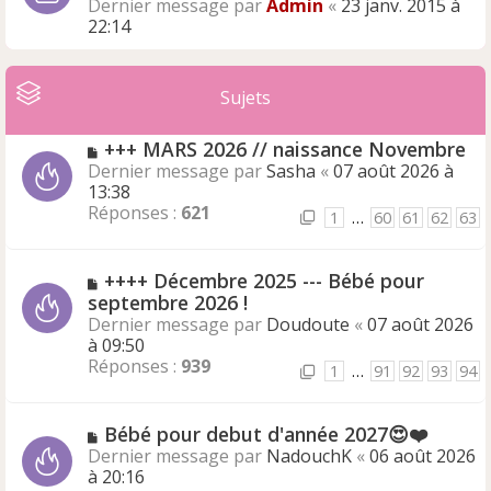
Dernier message par
Admin
«
23 janv. 2015 à
22:14
Sujets
+++ MARS 2026 // naissance Novembre
Dernier message par
Sasha
«
07 août 2026 à
13:38
Réponses :
621
1
…
60
61
62
63
++++ Décembre 2025 --- Bébé pour
septembre 2026 !
Dernier message par
Doudoute
«
07 août 2026
à 09:50
Réponses :
939
1
…
91
92
93
94
Bébé pour debut d'année 2027😍❤️
Dernier message par
NadouchK
«
06 août 2026
à 20:16