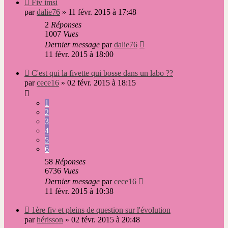
Nouveau
Fiv imsi
message
par
dalie76
»
11 févr. 2015 à 17:48
2
Réponses
1007
Vues
Dernier message
par
dalie76
11 févr. 2015 à 18:00
Nouveau
C'est qui la fivette qui bosse dans un labo ??
message
par
cece16
»
02 févr. 2015 à 18:15
1
2
3
4
5
6
58
Réponses
6736
Vues
Dernier message
par
cece16
11 févr. 2015 à 10:38
Nouveau
1ère fiv et pleins de question sur l'évolution
message
par
hérisson
»
02 févr. 2015 à 20:48