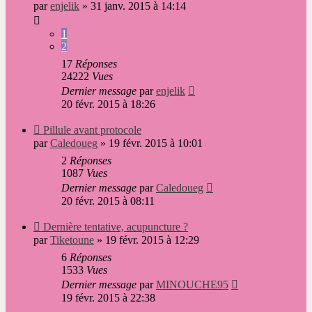
message
par
enjelik
»
31 janv. 2015 à 14:14
1
2
17
Réponses
24222
Vues
Dernier message
par
enjelik
20 févr. 2015 à 18:26
Nouveau
Pillule avant protocole
message
par
Caledoueg
»
19 févr. 2015 à 10:01
2
Réponses
1087
Vues
Dernier message
par
Caledoueg
20 févr. 2015 à 08:11
Nouveau
Dernière tentative, acupuncture ?
message
par
Tiketoune
»
19 févr. 2015 à 12:29
6
Réponses
1533
Vues
Dernier message
par
MINOUCHE95
19 févr. 2015 à 22:38