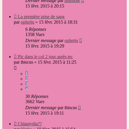
Dernier message
par
ptiteliote
15 févr. 2015 à 20:15
Nouveau
La première prise de sang
message
par
ophetju
»
15 févr. 2015 à 18:31
6
Réponses
1358
Vues
Dernier message
par
ophetju
15 févr. 2015 à 19:29
Nouveau
Pic dans le col 2 jour après tec
message
par
ibiscus
»
15 févr. 2015 à 11:25
1
2
3
4
30
Réponses
3662
Vues
Dernier message
par
ibiscus
15 févr. 2015 à 19:11
Nouveau
Chlamydia??
message