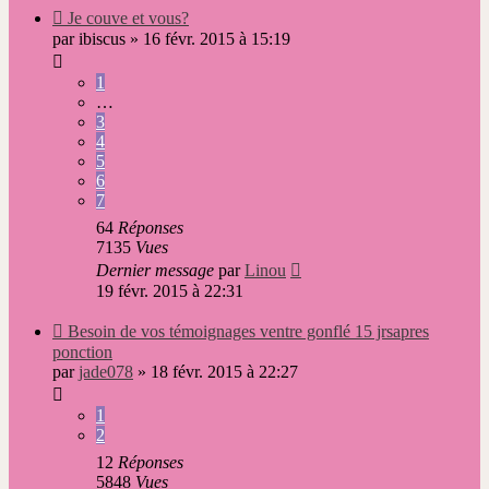
Nouveau
Je couve et vous?
message
par
ibiscus
»
16 févr. 2015 à 15:19
1
…
3
4
5
6
7
64
Réponses
7135
Vues
Dernier message
par
Linou
19 févr. 2015 à 22:31
Nouveau
Besoin de vos témoignages ventre gonflé 15 jrsapres
message
ponction
par
jade078
»
18 févr. 2015 à 22:27
1
2
12
Réponses
5848
Vues