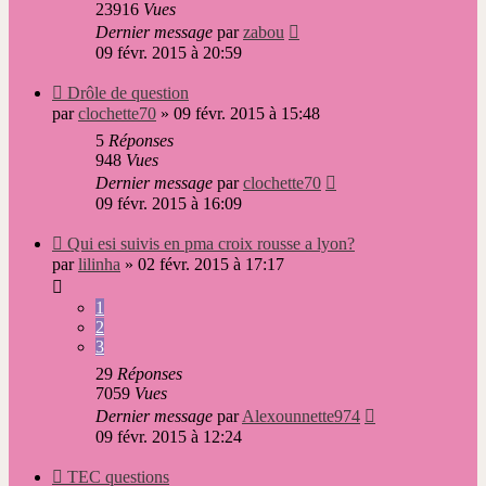
23916
Vues
Dernier message
par
zabou
09 févr. 2015 à 20:59
Nouveau
Drôle de question
message
par
clochette70
»
09 févr. 2015 à 15:48
5
Réponses
948
Vues
Dernier message
par
clochette70
09 févr. 2015 à 16:09
Nouveau
Qui esi suivis en pma croix rousse a lyon?
message
par
lilinha
»
02 févr. 2015 à 17:17
1
2
3
29
Réponses
7059
Vues
Dernier message
par
Alexounnette974
09 févr. 2015 à 12:24
Nouveau
TEC questions