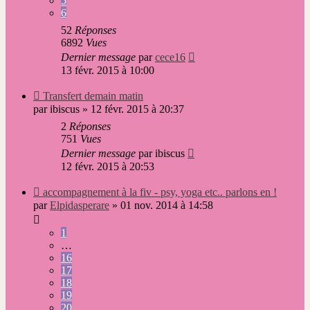
5
6
52
Réponses
6892
Vues
Dernier message
par
cece16
13 févr. 2015 à 10:00
Nouveau
Transfert demain matin
message
par
ibiscus
»
12 févr. 2015 à 20:37
2
Réponses
751
Vues
Dernier message
par
ibiscus
12 févr. 2015 à 20:53
Nouveau
accompagnement à la fiv - psy, yoga etc.. parlons en !
message
par
Elpidasperare
»
01 nov. 2014 à 14:58
1
…
16
17
18
19
20