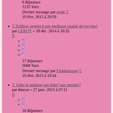
6
Réponses
1235
Vues
Dernier message
par
etoile
10 févr. 2015 à 20:59
Nouveau
Drilling: permet il une meilleure qualité do'vocytes?
message
par
LEROY
»
28 déc. 2014 à 20:32
1
2
3
4
37
Réponses
5068
Vues
Dernier message
par
Elpidasperare
10 févr. 2015 à 19:34
Nouveau
Aider la nidation que faire? que prendre?
message
par
ibiscus
»
27 janv. 2015 à 07:11
1
2
16
Réponses