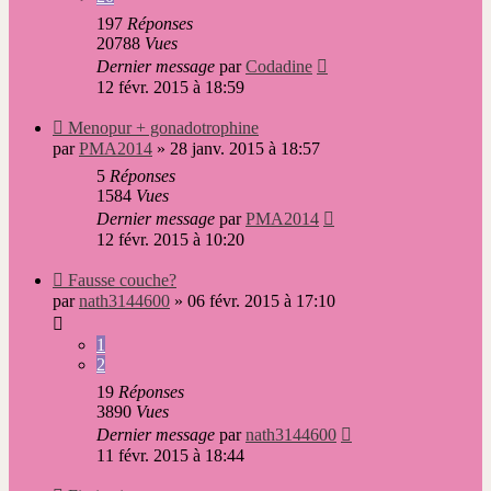
197
Réponses
20788
Vues
Dernier message
par
Codadine
12 févr. 2015 à 18:59
Nouveau
Menopur + gonadotrophine
message
par
PMA2014
»
28 janv. 2015 à 18:57
5
Réponses
1584
Vues
Dernier message
par
PMA2014
12 févr. 2015 à 10:20
Nouveau
Fausse couche?
message
par
nath3144600
»
06 févr. 2015 à 17:10
1
2
19
Réponses
3890
Vues
Dernier message
par
nath3144600
11 févr. 2015 à 18:44