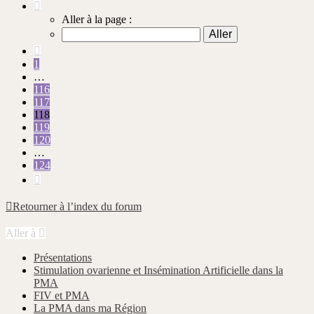
Page
118
Aller à la page :
sur
124
Précédente
1
…
116
117
118
119
120
…
124
Suivante
Retourner à l’index du forum
Aller à
Présentations
Stimulation ovarienne et Insémination Artificielle dans la
PMA
FIV et PMA
La PMA dans ma Région