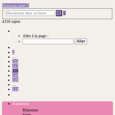
Nouveau sujet
Recherche
Rechercher
avancée
4318 sujets
Page
118
Aller à la page :
sur
124
Précédente
1
…
116
117
118
119
120
…
124
Suivante
Annonces
Réponses
Vues