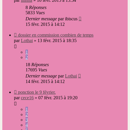
par
lilinha
»
10 févr. 2015 à 15:54
8
Réponses
5833
Vues
Dernier message
par
ibiscus
15 févr. 2015 à 14:12
Nouveau
dossier en commission combien de temps
message
par
Lothai
»
13 févr. 2015 à 18:35
1
2
18
Réponses
17695
Vues
Dernier message
par
Lothai
14 févr. 2015 à 14:12
Nouveau
ponction le 9 février.
message
par
cece16
»
07 févr. 2015 à 19:20
1
2
3
4