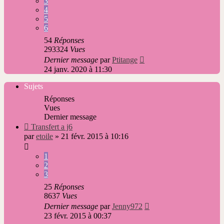
3
4
5
6
54
Réponses
293324
Vues
Dernier message
par
Ptitange
24 janv. 2020 à 11:30
Sujets
Réponses
Vues
Dernier message
Nouveau
Transfert a j6
message
par
etoile
»
21 févr. 2015 à 10:16
1
2
3
25
Réponses
8637
Vues
Dernier message
par
Jenny972
23 févr. 2015 à 00:37