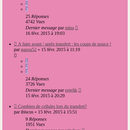
2
3
25
Réponses
4742
Vues
Dernier message
par
mina
16 févr. 2015 à 19:03
Nouveau
A faire avant / après transfert : les coups de pouce !
message
par
gazou52
»
15 févr. 2015 à 11:19
1
2
3
24
Réponses
3726
Vues
Dernier message
par
enjelik
15 févr. 2015 à 20:29
Nouveau
Combien de cellules lors du transfert?
message
par
ibiscus
»
15 févr. 2015 à 15:51
9
Réponses
1951
Vues