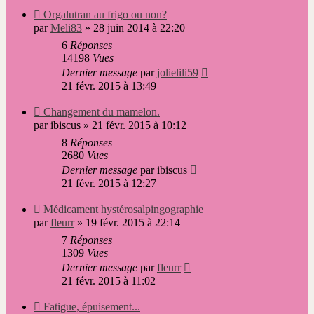
Nouveau
Orgalutran au frigo ou non?
message
par
Meli83
»
28 juin 2014 à 22:20
6
Réponses
14198
Vues
Dernier message
par
jolielili59
21 févr. 2015 à 13:49
Nouveau
Changement du mamelon.
message
par
ibiscus
»
21 févr. 2015 à 10:12
8
Réponses
2680
Vues
Dernier message
par
ibiscus
21 févr. 2015 à 12:27
Nouveau
Médicament hystérosalpingographie
message
par
fleurr
»
19 févr. 2015 à 22:14
7
Réponses
1309
Vues
Dernier message
par
fleurr
21 févr. 2015 à 11:02
Nouveau
Fatigue, épuisement...