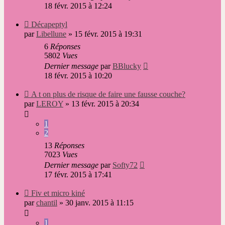
18 févr. 2015 à 12:24
Nouveau
Décapeptyl
message
par
Libellune
»
15 févr. 2015 à 19:31
6
Réponses
5802
Vues
Dernier message
par
BBlucky
18 févr. 2015 à 10:20
Nouveau
A t on plus de risque de faire une fausse couche?
message
par
LEROY
»
13 févr. 2015 à 20:34
1
2
13
Réponses
7023
Vues
Dernier message
par
Softy72
17 févr. 2015 à 17:41
Nouveau
Fiv et micro kiné
message
par
chantil
»
30 janv. 2015 à 11:15
1