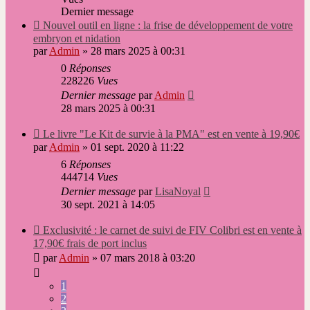
Dernier message
Nouveau
Nouvel outil en ligne : la frise de développement de votre
message
embryon et nidation
par
Admin
»
28 mars 2025 à 00:31
0
Réponses
228226
Vues
Dernier message
par
Admin
28 mars 2025 à 00:31
Nouveau
Le livre "Le Kit de survie à la PMA" est en vente à 19,90€
message
par
Admin
»
01 sept. 2020 à 11:22
6
Réponses
444714
Vues
Dernier message
par
LisaNoyal
30 sept. 2021 à 14:05
Nouveau
Exclusivité : le carnet de suivi de FIV Colibri est en vente à
message
17,90€ frais de port inclus
par
Admin
»
07 mars 2018 à 03:20
1
2