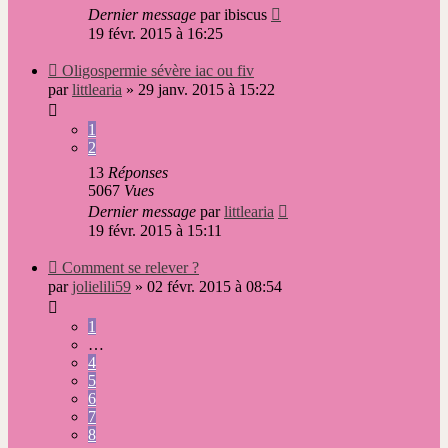
Dernier message
par
ibiscus
19 févr. 2015 à 16:25
Nouveau
Oligospermie sévère iac ou fiv
message
par
littlearia
»
29 janv. 2015 à 15:22
1
2
13
Réponses
5067
Vues
Dernier message
par
littlearia
19 févr. 2015 à 15:11
Nouveau
Comment se relever ?
message
par
jolielili59
»
02 févr. 2015 à 08:54
1
…
4
5
6
7
8