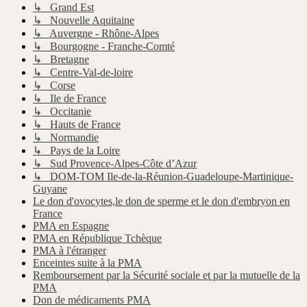
↳ Grand Est
↳ Nouvelle Aquitaine
↳ Auvergne - Rhône-Alpes
↳ Bourgogne - Franche-Comté
↳ Bretagne
↳ Centre-Val-de-loire
↳ Corse
↳ Ile de France
↳ Occitanie
↳ Hauts de France
↳ Normandie
↳ Pays de la Loire
↳ Sud Provence-Alpes-Côte d’Azur
↳ DOM-TOM Ile-de-la-Réunion-Guadeloupe-Martinique-
Guyane
Le don d'ovocytes,le don de sperme et le don d'embryon en
France
PMA en Espagne
PMA en République Tchèque
PMA à l'étranger
Enceintes suite à la PMA
Remboursement par la Sécurité sociale et par la mutuelle de la
PMA
Don de médicaments PMA