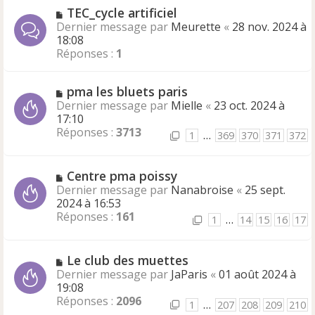
TEC_cycle artificiel
Dernier message par
Meurette
«
28 nov. 2024 à
18:08
Réponses :
1
pma les bluets paris
Dernier message par
Mielle
«
23 oct. 2024 à
17:10
Réponses :
3713
1
…
369
370
371
372
Centre pma poissy
Dernier message par
Nanabroise
«
25 sept.
2024 à 16:53
Réponses :
161
1
…
14
15
16
17
Le club des muettes
Dernier message par
JaParis
«
01 août 2024 à
19:08
Réponses :
2096
1
…
207
208
209
210