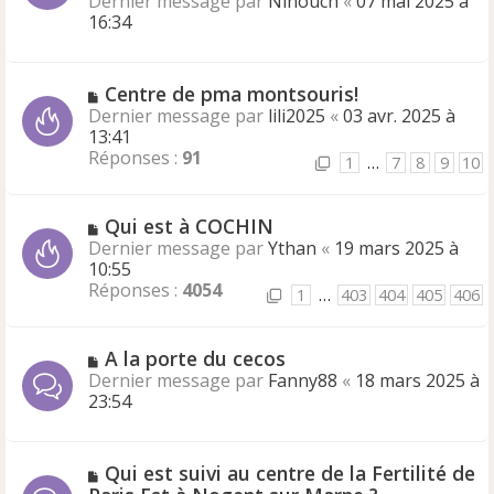
Dernier message par
Ninouch
«
07 mai 2025 à
16:34
Centre de pma montsouris!
Dernier message par
lili2025
«
03 avr. 2025 à
13:41
Réponses :
91
1
…
7
8
9
10
Qui est à COCHIN
Dernier message par
Ythan
«
19 mars 2025 à
10:55
Réponses :
4054
1
…
403
404
405
406
A la porte du cecos
Dernier message par
Fanny88
«
18 mars 2025 à
23:54
Qui est suivi au centre de la Fertilité de