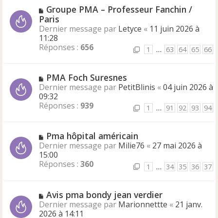
Groupe PMA – Professeur Fanchin /
Paris
Dernier message par
Letyce
«
11 juin 2026 à
11:28
Réponses :
656
1
…
63
64
65
66
PMA Foch Suresnes
Dernier message par
PetitBlinis
«
04 juin 2026 à
09:32
Réponses :
939
1
…
91
92
93
94
Pma hôpital américain
Dernier message par
Milie76
«
27 mai 2026 à
15:00
Réponses :
360
1
…
34
35
36
37
Avis pma bondy jean verdier
Dernier message par
Marionnettte
«
21 janv.
2026 à 14:11