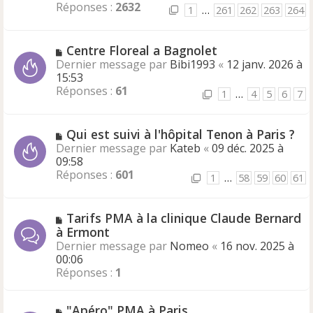
Réponses :
2632
1
…
261
262
263
264
Centre Floreal a Bagnolet
Dernier message par
Bibi1993
«
12 janv. 2026 à
15:53
Réponses :
61
1
…
4
5
6
7
Qui est suivi à l'hôpital Tenon à Paris ?
Dernier message par
Kateb
«
09 déc. 2025 à
09:58
Réponses :
601
1
…
58
59
60
61
Tarifs PMA à la clinique Claude Bernard
à Ermont
Dernier message par
Nomeo
«
16 nov. 2025 à
00:06
Réponses :
1
"Apéro" PMA à Paris