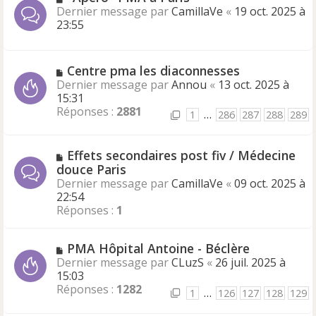
Dernier message par
CamillaVe
«
19 oct. 2025 à
23:55
Centre pma les diaconnesses
Dernier message par
Annou
«
13 oct. 2025 à
15:31
Réponses :
2881
1
…
286
287
288
289
Effets secondaires post fiv / Médecine
douce Paris
Dernier message par
CamillaVe
«
09 oct. 2025 à
22:54
Réponses :
1
PMA Hôpital Antoine - Béclère
Dernier message par
CLuzS
«
26 juil. 2025 à
15:03
Réponses :
1282
1
…
126
127
128
129