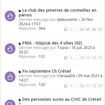
Le club des pmettes de cormeilles en
parisis
Dernier message par
dadounette
«
26 févr.
2024 à 17:07
Réponses :
964
1
…
94
95
96
97
PMA - Hôpital des 4 villes (92)
Dernier message par
Tsipia
«
10 juil. 2023 à
20:25
Réponses :
121
1
…
10
11
12
13
Fiv septembre Ch Créteil
Dernier message par
Claraaa04
«
09 mai 2023 à
14:27
Réponses :
120
1
…
10
11
12
13
Des personnes suivis au CHIC de Créteil
?