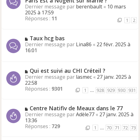
Paris Est à Nogent sur Marne ?
Dernier message par
berenbault
«
10 mars
2025 à 17:59
Réponses :
11
1
2
Taux hcg bas
Dernier message par
Lina86
«
22 févr. 2025 à
16:01
Qui est suivi au CHI Créteil ?
Dernier message par
lasmec
«
27 janv. 2025 à
22:58
Réponses :
9301
1
…
928
929
930
931
Centre Natifiv de Meaux dans le 77
Dernier message par
Adèle77
«
27 janv. 2025 à
13:36
Réponses :
729
1
…
70
71
72
73