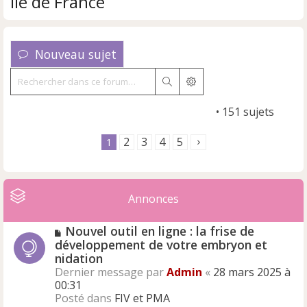
Ile de France
Nouveau sujet
Rechercher
Recherche avancée
Marquer tous les sujets comme lus
• 151 sujets
2
3
4
5
1
Annonces
Nouvel outil en ligne : la frise de
développement de votre embryon et
nidation
Dernier message par
Admin
«
28 mars 2025 à
00:31
Posté dans
FIV et PMA