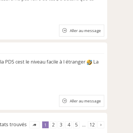
Aller au message
la PDS cest le niveau facile à l étranger
La
Aller au message
ltats trouvés
2
3
4
5
12
1
…