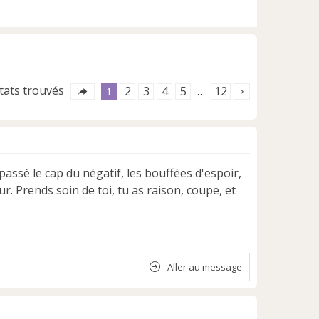
ltats trouvés
2
3
4
5
12
1
…
 passé le cap du négatif, les bouffées d'espoir,
ur. Prends soin de toi, tu as raison, coupe, et
Aller au message